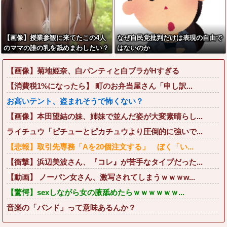
【画像】授業参観に来てたこの4人
なぜ自民党批判だけは表現の自由で
のママの誰の乳を舐めまわしたい？
はないのか
wwwwww
【画像】菊地姫奈、白パンティと白ブラがHすぎる
【消費税1%になったら】 町のお弁当屋さん「申し訳...
お高いテント、盗まれそうで怖くない？
【画像】本田望結の妹、姉妹で並んだ姿が大変素晴らし...
ライチュウ「ピチューとピカチュウより圧倒的に強いで...
【悲報】取引先専務「Aを20個注文する」 ぼく「い...
【衝撃】浜辺美波さん、『コレ』が苦手なタイプだった...
【動画】 ノーパン女さん、激写されてしまうｗｗｗw...
【驚愕】sexしながら女の腋舐めたらｗｗｗｗｗｗ...
音楽の「バンド」って意味あるんか？