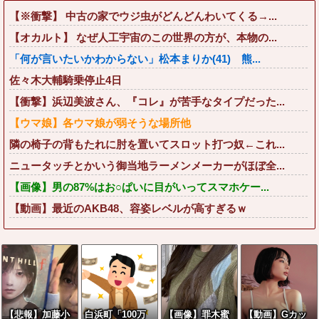
【※衝撃】 中古の家でウジ虫がどんどんわいてくる→...
【オカルト】 なぜ人工宇宙のこの世界の方が、本物の...
「何が言いたいかわからない」松本まりか(41) 熊...
佐々木大輔騎乗停止4日
【衝撃】浜辺美波さん、『コレ』が苦手なタイプだった...
【ウマ娘】各ウマ娘が弱そうな場所他
隣の椅子の背もたれに肘を置いてスロット打つ奴←これ...
ニュータッチとかいう御当地ラーメンメーカーがほぼ全...
【画像】男の87%はお○ぱいに目がいってスマホケー...
【動画】最近のAKB48、容姿レベルが高すぎるｗ
【悲報】加藤小
白浜町「100万
【画像】罪木蜜
【動画】Gカッ