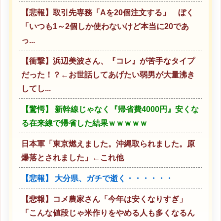
【悲報】取引先専務「Aを20個注文する」 ぼく
「いつも1～2個しか使わないけど本当に20であ
っ...
【衝撃】浜辺美波さん、『コレ』が苦手なタイプ
だった！？←お世話してあげたい弱男が大量沸き
してし...
【驚愕】 新幹線じゃなく『帰省費4000円』安くな
る在来線で帰省した結果ｗｗｗｗｗ
日本軍「東京燃えました。沖縄取られました。原
爆落とされました」←これ他
【悲報】 大分県、ガチで逝く・・・・・・
【悲報】コメ農家さん「今年は安くなりすぎ」
「こんな値段じゃ米作りをやめる人も多くなるん