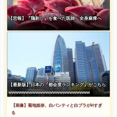
【悲報】『鶏刺し』を食べた医師、全身麻痺へ
【最新版】日本の『都会度ランキング』がこちら
wwwwwwwwwwwwwwwwwwwwwwww
【画像】菊地姫奈、白パンティと白ブラがHすぎ
る