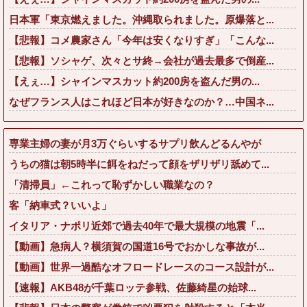
日本軍「東京燃えました。沖縄取られました。原爆落と...
【悲報】コメ農家さん「今年は安くなりすぎ」「こんな...
【悲報】ソシャゲ、次々とサ終→会社が過去最多で倒産...
【えぇ…】シャインマスカット約200房を盗んだ男の...
なぜフランス人はこれほど日本が好きなのか？…中国ネ...
専業主婦の妻が月3万ぐらいするサプリ飲んどるんやが
うちの猫は朝5時半に餌をねだって顔をザリザリ舐めて...
「清掃員」←これって恥ずかしい職業なの？
客「納車式？いいよ」
イタリア・ナポリ近郊で過去40年で最大規模の地震「...
【動画】急病人？横須賀の国道16号でおかしな事故が...
【動画】世界一過酷なオフロードレースのコース設計が...
【速報】AKB48が千葉ロッテ参戦、佐藤綺星の始球...