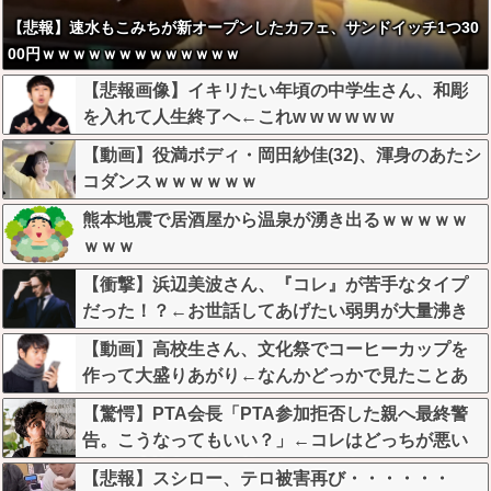
【悲報】速水もこみちが新オープンしたカフェ、サンドイッチ1つ30
00円ｗｗｗｗｗｗｗｗｗｗｗｗｗ
【悲報画像】イキリたい年頃の中学生さん、和彫
を入れて人生終了へ←これw w w w w w
【動画】役満ボディ・岡田紗佳(32)、渾身のあたシ
コダンスｗｗｗｗｗｗ
熊本地震で居酒屋から温泉が湧き出るｗｗｗｗｗ
ｗｗｗ
【衝撃】浜辺美波さん、『コレ』が苦手なタイプ
だった！？←お世話してあげたい弱男が大量沸き
してしまうw w w w w w w w w
【動画】高校生さん、文化祭でコーヒーカップを
作って大盛りあがり←なんかどっかで見たことあ
ると話題に
【驚愕】PTA会長「PTA参加拒否した親へ最終警
告。こうなってもいい？」←コレはどっちが悪い
のか？大論争が巻き起こってしまう…
【悲報】スシロー、テロ被害再び・・・・・・