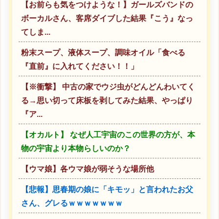
【お前らも気をつけような！】ガールズバンドの
ボーカルさん、客席ダイブした結果『こう』なっ
てしま...
粉末スープ、液体スープ、調味オイル「食べる
『直前』に入れてください！！」
【※衝撃】 中古の家でウジ虫がどんどんわいてく
る→思い切って床板を剥してみた結果、やっぱり
『ア...
【オカルト】 なぜ人工宇宙のこの世界の方が、本
物の宇宙より本物らしいのか？
【ウマ娘】各ウマ娘が弱そうな場所他
【悲報】思春期の娘に「キモッ」と言われたお父
さん、グレるｗｗｗｗｗｗｗ