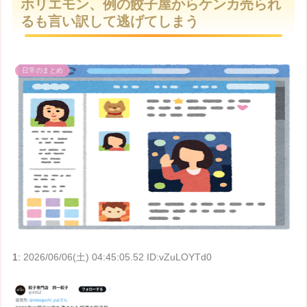
ホリエモン、例の餃子屋からケンカ売られ
t
るも言い訳して逃げてしまう
e
日常のまとめ
1:
2026/06/06(土) 04:45:05.52 ID:vZuLOYTd0