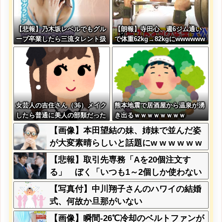
【悲報】乃木坂レベルでもグル
【朗報】寺田心、週6ジム通い
ープ卒業したら三流タレント扱
で体重62kg→82kgにwwwwww
いになる模様・・・
ww
女芸人の吉住さん（36）メイク
熊本地震で居酒屋から温泉が湧
したら普通に美人の部類だった
き出るｗｗｗｗｗｗｗｗ
と判明ｗｗｗｗｗｗｗｗｗ
【画像】本田望結の妹、姉妹で並んだ姿
が大変素晴らしいと話題にw w w w w w
w
【悲報】取引先専務「Aを20個注文す
る」 ぼく「いつも1～2個しか使わない
けど本当に20であってる？」 取専「あ
【写真付】中川翔子さんのハワイの結婚
ってる」→結果『こう』なったんだがコ
式、何故か旦那がいない
レワイが悪いんか？？？？？？？？
【画像】瞬間-26℃冷却のベルトファンが