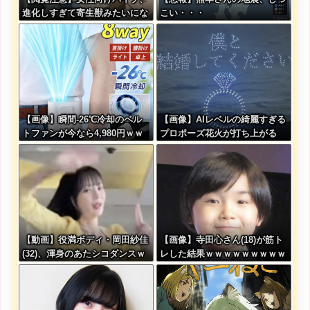
進化しすぎて寄生獣みたいにな
こい・・・
ってしまう・・・
【画像】瞬間-26℃冷却のベル
【画像】AIレベルの綺麗すぎる
トファンが今なら4,980円ｗｗ
プロポーズ花火が打ち上がる
ｗｗｗｗ
㊗????
【動画】役満ボディ・岡田紗佳
【画像】寺田心さん(18)が筋ト
(32)、渾身のあたシコダンスｗ
レした結果ｗｗｗｗｗｗｗｗｗ
ｗｗｗｗｗ
ｗｗｗｗｗｗｗｗｗｗ