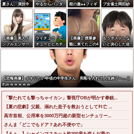
夏さん、演技中
やるからパンダ
柑の激●●フィギ
プ女雀士岡田紗
に惚れた俳優に
に代わる観光資
ュアwwwwwww
佳(32)、あたシ
ついて触れてし
源考えて」
w
コ乳プルンプル
まう
ンダンス
【画像】美人イ
ライチュウ「ピ
【画像】授業参
もうポストしな
ンフルエンサー
チューとピカチ
観に来てたこの4
いと決心した佐
さん「20歳でア
ュウより圧倒的
人のママの誰の
藤二朗、ついに
ルファード一括
に強いですｗｗ
乳を舐めまわし
ポストを解禁し
で買えちゃう私
ｗｗ」←こいつ
たい？wwwww
た結果
って素敵」←こ
が不人気な理由
w
れってガチな
【悲報画像】イキリたい年頃の中学生さん、和彫を入れて人生終了へ←こ
ん？それともネ
れw w w w w w
タなん？w w w
w w w w w w
「撃たれても撃っちゃイカン」警視庁OBが明かす拳銃...
【夏の悲劇】父親、溺れた息子を救おうとしてﾀﾋ亡 ...
高市首相、公用車を3000万円超の新型センチュリー...
さんま「どこでもドア？あれ不便やで」
【えぇ…】シャインマスカット約200房を盗んだ男の...