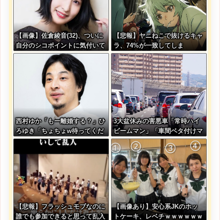
【画像】佐倉綾音(32)、ついに
【悲報】ヤニねこで抜けるキャ
自分のシコポイントに気付いて
ラ、74%が一致してしま
しまう・・・
う・・・
西村ゆか「もー離婚する？」ひ
3大盆休みの害悪車「常時ハイ
ろゆき「ちょちょw待ってくだ
ビームマン」「車間ベタ付けマ
さいよー」←これさぁ
ン」「法定速度絶対遵守マン」
【悲報】フラッシュモブなのに
【画像あり】安心系JKのホッ
誰でも参加できると思って乱入
トケーキ、レベチｗｗｗｗｗｗ