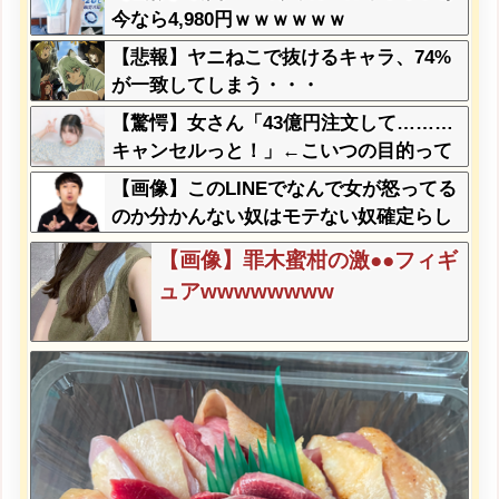
今なら4,980円ｗｗｗｗｗｗ
【悲報】ヤニねこで抜けるキャラ、74%
が一致してしまう・・・
【驚愕】女さん「43億円注文して………
キャンセルっと！」←こいつの目的って
一体なんなの？？？？？？？
【画像】このLINEでなんで女が怒ってる
のか分かんない奴はモテない奴確定らし
い←お前らは勿論わかるよ
【画像】罪木蜜柑の激●●フィギ
な？？？？？？？
ュアwwwwwwww