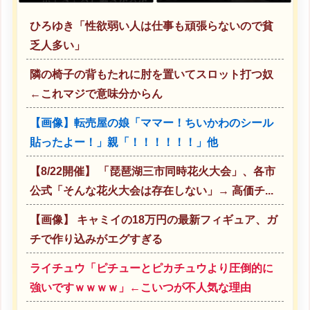
した結果ｗｗｗｗｗｗｗｗｗｗ
ｗｗｗｗｗｗｗｗｗｗｗｗｗｗ
ｗｗｗｗ
ひろゆき「性欲弱い人は仕事も頑張らないので貧
乏人多い」
隣の椅子の背もたれに肘を置いてスロット打つ奴
←これマジで意味分からん
【画像】転売屋の娘「ママー！ちいかわのシール
貼ったよー！」親「！！！！！！」他
【8/22開催】 「琵琶湖三市同時花火大会」、各市
公式「そんな花火大会は存在しない」→ 高価チ...
【画像】 キャミイの18万円の最新フィギュア、ガ
チで作り込みがエグすぎる
ライチュウ「ピチューとピカチュウより圧倒的に
強いですｗｗｗｗ」←こいつが不人気な理由