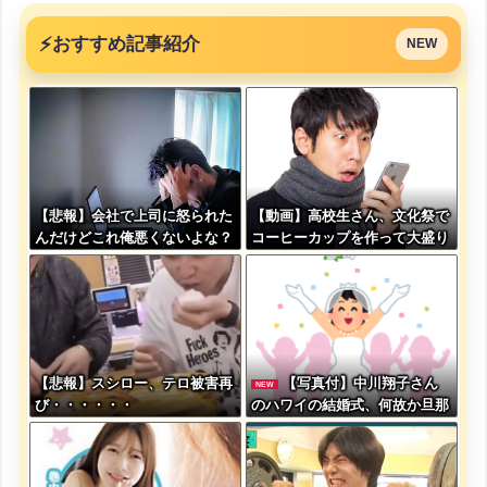
⚡
おすすめ記事紹介
NEW
【悲報】会社で上司に怒られた
【動画】高校生さん、文化祭で
んだけどこれ俺悪くないよな？
コーヒーカップを作って大盛り
あがり←なんかどっかで見たこ
とあると話題に
【悲報】スシロー、テロ被害再
【写真付】中川翔子さん
NEW
び・・・・・・
のハワイの結婚式、何故か旦那
がいない