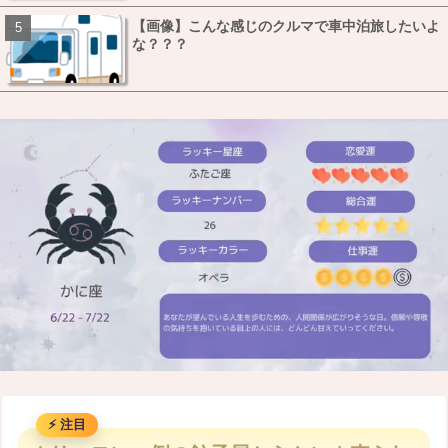
【画像】こんな感じのクルマで車中泊旅したいよ
な？？？
M
u