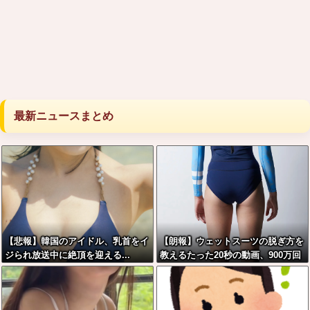
最新ニュースまとめ
【悲報】韓国のアイドル、乳首をイ
【朗報】ウェットスーツの脱ぎ方を
ジられ放送中に絶頂を迎える...
教えるたった20秒の動画、900万回
以上再生される