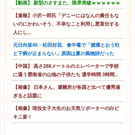
【動画】 新型のさすまた、限界突破ｗｗｗｗｗｗ
【速報】小沢一郎氏「デニーにはなんの責任もな
いのにかわいそう、不幸なこと利用し悪宣伝する
人にし...
元日向坂46・松田好花、食中毒で「腹痛とおう吐
と下痢が止まらない」原因は夏の風物詩だった
【中国】 高さ288メートルのエレベーターで学校
に通う雲南省の山地の子供たち 通学時間 3時間...
【画像】 日本さん、避難所が各国と比べて優秀過
ぎると話題に
【画像】現役女子大生のお天気リポーターの白ビ
キニ姿！