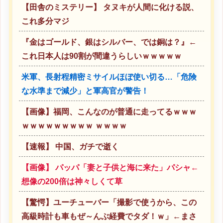
【田舎のミステリー】 タヌキが人間に化ける説、
これ多分マジ
『金はゴールド、銀はシルバー、では銅は？』←
これ日本人は90割が間違うらしいｗｗｗｗｗ
米軍、長射程精密ミサイルほぼ使い切る…「危険
な水準まで減少」と軍高官が警告！
【画像】福岡、こんなのが普通に走ってるｗｗｗ
ｗｗｗｗｗｗｗｗｗ ｗｗｗｗ
【速報】 中国、ガチで逝く
【画像】 パッパ「妻と子供と海に来た」パシャ←
想像の200倍は神々しくて草
【驚愕】ユーチューバー「撮影で使うから、この
高級時計も車もぜ～んぶ経費でタダ！ｗ」←まさ