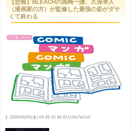
【悲報】BLEACHの黒崎一護、久保帯人
t
（漫画家の方）が監修した最強の姿がダサ
e
くて終わる
アニ漫・ゲーム
1:
2026/06/05(金) 09:48:33.38 ID:LU4s7wCo0