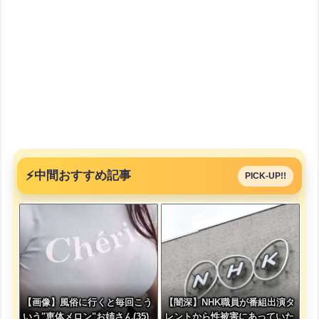
⚡
中間おすすめ記事
PICK-UP!!
【画像】風俗に行くと毎回こう
【闇深】NHK職員が番組出演タ
いう"恵体メロン"お姉さん(35)
レントから性被害にあっていた