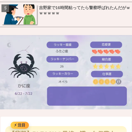
吉野家で16時間粘ってたら警察呼ばれたんだがｗ
ｗｗｗｗｗ
M
u