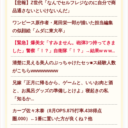
【悲報】Z世代「なんでセルフレジなのに自分で商
品通さないといけないんだ」
ワンピース原作者・尾田栄一郎が描いた担当編集
の似顔絵「ムダに東大卒」
【緊急】爆美女「すみません。砲弾3つ持ってきま
した」警察「！？」自衛隊「！？」→結果w w w...
清楚に見える美人のぶっちゃけたセッ■ス経験人数
がこちらwwwwwwww
兄嫁「正月に帰るから、ゲームと、いいお肉と酒
と、お風呂グッズの準備しとけよ」寝起きの私
「知るか...
カープ佐々木泰（8月OPS.875打率.438得点
圏.000）←1番に置いた方が良くね？他