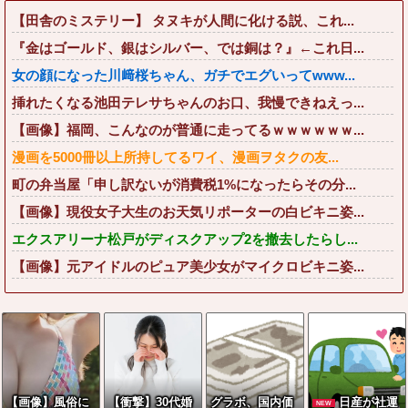
【田舎のミステリー】 タヌキが人間に化ける説、これ...
『金はゴールド、銀はシルバー、では銅は？』←これ日...
女の顔になった川﨑桜ちゃん、ガチでエグいってwww...
挿れたくなる池田テレサちゃんのお口、我慢できねえっ...
【画像】福岡、こんなのが普通に走ってるｗｗｗｗｗｗ...
漫画を5000冊以上所持してるワイ、漫画ヲタクの友...
町の弁当屋「申し訳ないが消費税1%になったらその分...
【画像】現役女子大生のお天気リポーターの白ビキニ姿...
エクスアリーナ松戸がディスクアップ2を撤去したらし...
【画像】元アイドルのピュア美少女がマイクロビキニ姿...
【画像】風俗に
【衝撃】30代婚
グラボ、国内価
日産が社運
NEW