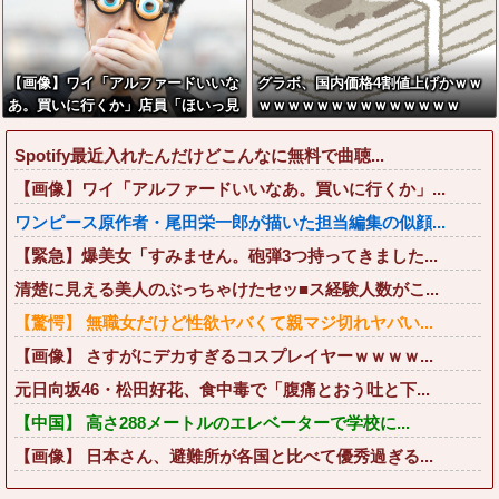
【画像】ワイ「アルファードいいな
グラボ、国内価格4割値上げかｗｗ
あ。買いに行くか」店員「ほいっ見
ｗｗｗｗｗｗｗｗｗｗｗｗｗｗ
積もりな！」ワイ「金額おかしく
ね？」←お前らもそう思うよ
Spotify最近入れたんだけどこんなに無料で曲聴...
な？？？？？
【画像】ワイ「アルファードいいなあ。買いに行くか」...
ワンピース原作者・尾田栄一郎が描いた担当編集の似顔...
【緊急】爆美女「すみません。砲弾3つ持ってきました...
清楚に見える美人のぶっちゃけたセッ■ス経験人数がこ...
【驚愕】 無職女だけど性欲ヤバくて親マジ切れヤバい...
【画像】 さすがにデカすぎるコスプレイヤーｗｗｗｗ...
元日向坂46・松田好花、食中毒で「腹痛とおう吐と下...
【中国】 高さ288メートルのエレベーターで学校に...
【画像】 日本さん、避難所が各国と比べて優秀過ぎる...