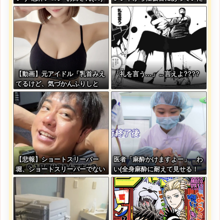
を指名してしまうんやが・・・
ことが発覚してしまう・・・
【動画】元アイドル「乳首みえ
「礼を言う…」←言えよ????
てるけど、気づかんふりしと
こ」
【悲報】ショートスリーパー
医者「麻酔かけますよー」 わ
堀、ショートスリーパーでない
い(全身麻酔に耐えて見せる！
事がバレてしまう
うおおおおおお！！！！)