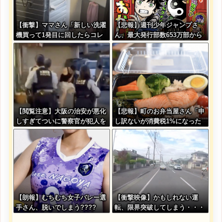
【衝撃】ママさん「新しい洗濯
【悲報】週刊少年ジャンプさ
機買って1発目に回したらコレ
ん、最大発行部数653万部から
w」
急降下でついに100万部を割っ
てしまう
【閲覧注意】大阪の治安が悪化
【悲報】町のお弁当屋さん「申
しすぎてついに警察官が犯人を
し訳ないが消費税1%になった
銃殺。いよいよアメリカみたい
らその分商品代を値上げする
になってきたな
わ」
【朗報】むちむち女子バレー選
【衝撃映像】かもしれない運
手さん、脱いでしまう????
転、限界突破してしまう・・・