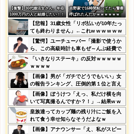
【衝撃】30代婚活女さん、年収
吉野家で16時間粘ってたら警察
1000万円の人と結婚したい！！
呼ばれたんだがｗｗｗｗｗｗ
→勿論お前ら結婚してあげるよ
【悲報】31歳女性「リボ払いが10年たっ
な？？？？？？？
ても終わりません」←これw w w w w w
w
【驚愕】ユーチューバー「撮影で使うか
ら、この高級時計も車もぜ～んぶ経費で
タダ！ｗ」←まさかコレ本気にしてる奴
「いきなりステーキ」の反対ｗｗｗｗｗ
なんておらんよな？よな？w w w w w w
ｗｗｗｗ
w w w w w
【画像】男が「ガチでどうでもいい」女
の報告ランキング、圧倒的第１位と言え
ば『コレ』w w w w w w w w w w
【画像】ぼうけつ「えっ、私だけ横を向
いて写真撮るんですか？！」→結果w w
w w w w w w
皇族達ってカップ麺の残り汁にご飯を入
れて食う幸せ知らなそうだよなｗ
【画像】アナウンサー「え、私がスピー