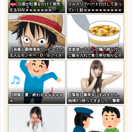
日産が社運をかけて発売
メルカリでハートだけして去っ
NEW
するSUVｗｗｗｗｗｗｗ
ていく奴ｗｗｗｗｗｗｗｗｗｗ
ｗｗｗ
【画像】覇権漫画ワンピースの
皇族達ってカップ麺の残り汁に
主人公モンキー・D・ルフィさ
ご飯を入れて食う幸せ知らなそ
ん、変わり果てた姿で発見され
うだよなｗ
る・・・
【朗報】夏、終わるｗｗｗｗｗ
【緊急】爆美女「すみません。
ｗ
砲弾3つ持ってきました」警察
「！？」自衛隊「！？」→結果
w w w w w w w w