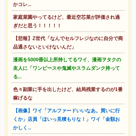
かコレ...
家庭菜園やってるけど、最近空芯菜が評価され過
ぎだと思う！！！！！
【悲報】Z世代「なんでセルフレジなのに自分で商
品通さないといけないんだ」
漫画を5000冊以上所持してるワイ、漫画ヲタクの
友人に「ワンピースや鬼滅やスラムダンク持って
る...
色々副業に手を出したけど、結局残業するのが1番
稼げるな
【画像】ワイ「アルファードいいなあ。買いに行
くか」店員「ほいっ見積もりな！」ワイ「金額お
かしく...