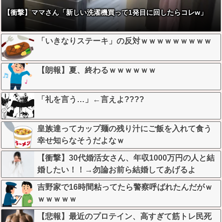
【衝撃】ママさん「新しい洗濯機買って1発目に回したらコレw」
「いきなりステーキ」の反対ｗｗｗｗｗｗｗｗｗ
【朗報】夏、終わるｗｗｗｗｗｗ
「礼を言う…」←言えよ????
皇族達ってカップ麺の残り汁にご飯を入れて食う
幸せ知らなそうだよなｗ
【衝撃】30代婚活女さん、年収1000万円の人と結
婚したい！！→勿論お前ら結婚してあげるよ
な？？？？？？？
吉野家で16時間粘ってたら警察呼ばれたんだがｗ
ｗｗｗｗｗ
【悲報】最近のプロテイン、高すぎて筋トレ民死