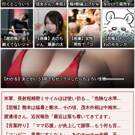
行くとこういう
活女さん、年収1
格4割値上げかｗ
をかけて発売す
恵体メロン乳(3
000万円の人と
ｗｗｗｗｗｗｗ
るSUVｗｗｗｗ
5)を指名してし
結婚したい！！
ｗｗｗｗｗｗｗ
ｗｗｗ
まう奴wwwww
→勿論お前ら結
ｗ
婚してあげるよ
な？？？？？？
【超悲報】全く
【画像】あのち
【画像】女性
【悲報】ちいか
？
鍛えてないジャ
ゃん、最新の太
「男性で『コ
わのモモンガ、
パニーズJKのケ
ももがあまりに
レ』やってくれ
まもなく死ぬ模
ツがこちらｗｗ
もシコすぎる件
る人、あれ、嬉
様
ｗｗｗｗｗ
しいですw」→
まさかの行為が
こちらw w w w
【わかる】女とかいう1回でもセックスしたらちょろい生物wwwwww
w w w w w
米軍、長射程精密ミサイルほぼ使い切る…「危険な水準...
【悲報】熊本は猛暑と断水…その頃、茂木外相は中南米...
渡邊渚さん、近況報告「最近は落ち着いてきてます」
【言葉狩り】「ママ応援」が炎上して謝罪…もう何も言...
「コンビニ、馬鹿にすんなよ」→あのオーナー夫婦、不...