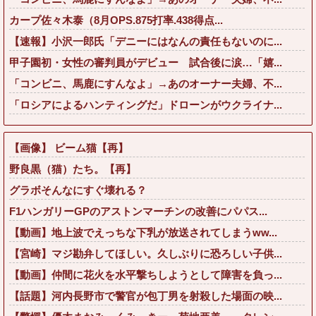
カープ佐々木泰（8月OPS.875打率.438得点...
【速報】小沢一郎氏「デニーにはなんの責任もないのに...
甲子園初・女性の審判員がデビュー 試合後に涙…「嬉...
「コンビニ、馬鹿にすんなよ」→あのオーナー夫婦、不...
「ロシアによるハンティングだ」ドローンがウクライナ...
【画像】 ビーム猫【再】
野良黒（猫）たち。【再】
グラボそんなにすぐ壊れる？
F1ハンガリーGPのアストンマーチンの改善にパパス...
【動画】地上波でえっちな下乳が放送されてしまうww...
【宮崎】マジ勘弁してほしい。久しぶりに恐ろしい子供...
【動画】仲間に花火を水平撃ちしようとして障害を負っ...
【話題】河内長野市で警官が包丁男を射殺した場面の映...