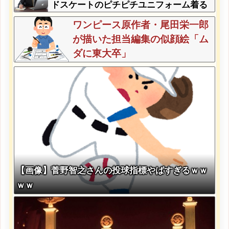
ドスケートのピチピチユニフォーム着る
んですか…？ﾑﾁｨ！！」←これはお前ら
ワンピース原作者・尾田栄一郎
に刺さるやろw w w w w w w w
が描いた担当編集の似顔絵「ム
ダに東大卒」
【画像】菅野智之さんの投球指標やばすぎるｗｗ
ｗｗ