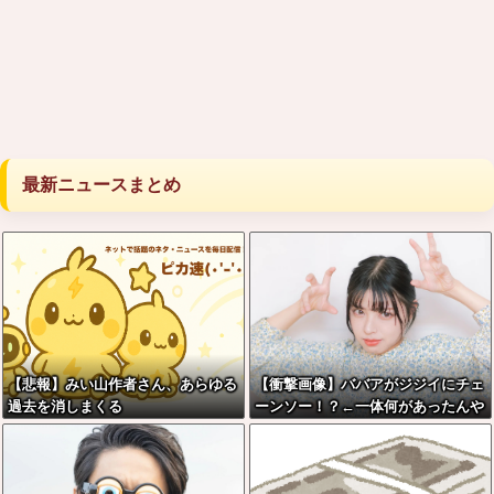
最新ニュースまとめ
【悲報】みい山作者さん、あらゆる
【衝撃画像】ババアがジジイにチェ
過去を消しまくる
ーンソー！？←一体何があったんや
コレw w w w w w w w w