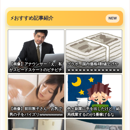
⚡
おすすめ記事紹介
NEW
【画像】アナウンサー「え、私
グラボ、国内価格4割値上げか
がスピードスケートのピチピチ
ｗｗｗｗｗｗｗｗｗｗｗｗｗｗ
ユニフォーム着るんですか…？
ｗｗ
ﾑﾁｨ！！」←これはお前らに刺
さるやろw w w w w w w w
【画像】前田敦子さん、お乳で
色々副業に手を出したけど、結
男の子をパイズリwwwwwwww
局残業するのが1番稼げるな
w