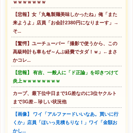
ｗｗｗｗｗｗｗ
【悲報】女「丸亀製麺美味しかったね」俺「また
来ようよ」店員「お会計2380円になりまーす」→
そ...
【驚愕】ユーチューバー「撮影で使うから、この
高級時計も車もぜ～んぶ経費でタダ！ｗ」←まさ
かコレ...
【悲報】 有吉、一般人に「ド正論」を叩きつけて
炎上ｗｗｗｗｗｗｗｗ
カープ、最下位中日まで1G差なのに3位ヤクルト
まで3G差←珍しい状況他
【画像】 ワイ「アルファードいいなあ。買いに行
くか」店員「ほいっ見積もりな！」ワイ「金額お
かし...