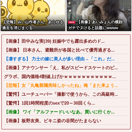
【悲報】みい山作者さん、あらゆる
【画像】あいみょんの横顔、
NEW
過去を消しまくる
ガチでヌけると話題にwwww
【画像】田中みな実(39) 妊娠中でも露出多めのド...
【画像】 日本さん、避難所が各国と比べて優秀過ぎる...
【凄すぎる】 力士の嫁に美人が多い理由→「これ」だ...
【画像】アナウンサー「え、私がスピードスケートのピ...
グラボ、国内価格4割値上げかｗｗｗｗｗｗｗｗｗｗｗ...
【悲報】女「丸亀製麺美味しかったね」俺「また来よう...
【驚愕】ユーチューバー「撮影で使うから、この高級時...
【驚愕】1回1時間程度のsexで20～30回くら...
【画像】 ワイ「アルファードいいなあ。買いに行くか...
【画像】板野友美、ビキニ姿の谷間がたまらない