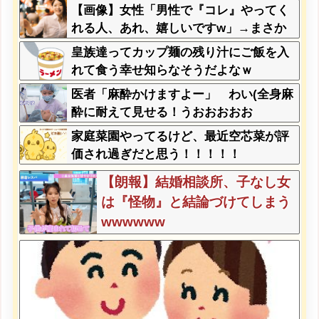
【画像】女性「男性で『コレ』やってく
れる人、あれ、嬉しいですw」→まさか
の行為がこちらw w w w w w w w w
皇族達ってカップ麺の残り汁にご飯を入
れて食う幸せ知らなそうだよなｗ
医者「麻酔かけますよー」 わい(全身麻
酔に耐えて見せる！うおおおおお
お！！！！)
家庭菜園やってるけど、最近空芯菜が評
価され過ぎだと思う！！！！！
【朗報】結婚相談所、子なし女
は『怪物』と結論づけてしまう
wwwwww