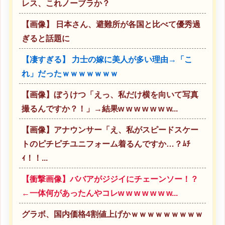
レス、これノーブラか？
【画像】 日本さん、避難所が各国と比べて優秀過
ぎると話題に
【凄すぎる】 力士の嫁に美人が多い理由→「こ
れ」だったｗｗｗｗｗｗｗ
【画像】ぼうけつ「えっ、私だけ横を向いて写真
撮るんですか？！」→結果w w w w w w w...
【画像】アナウンサー「え、私がスピードスケー
トのピチピチユニフォーム着るんですか…？ﾑﾁ
ｨ！！...
【衝撃画像】ババアがジジイにチェーンソー！？
←一体何があったんやコレw w w w w w w...
グラボ、国内価格4割値上げかｗｗｗｗｗｗｗｗｗ