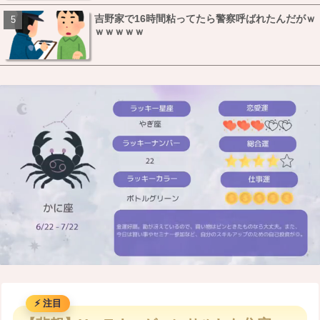
吉野家で16時間粘ってたら警察呼ばれたんだがｗ
ｗｗｗｗｗ
M
u