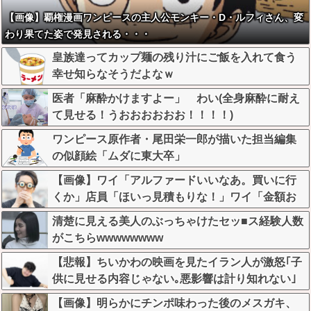
【画像】覇権漫画ワンピースの主人公モンキー・D・ルフィさん、変
わり果てた姿で発見される・・・
皇族達ってカップ麺の残り汁にご飯を入れて食う
幸せ知らなそうだよなｗ
医者「麻酔かけますよー」 わい(全身麻酔に耐え
て見せる！うおおおおおお！！！！)
ワンピース原作者・尾田栄一郎が描いた担当編集
の似顔絵「ムダに東大卒」
【画像】ワイ「アルファードいいなあ。買いに行
くか」店員「ほいっ見積もりな！」ワイ「金額お
かしくね？」←お前らもそう思うよな？？？？？
清楚に見える美人のぶっちゃけたセッ■ス経験人数
がこちらwwwwwwww
【悲報】ちいかわの映画を見たイラン人が激怒｢子
供に見せる内容じゃない｡悪影響は計り知れない｣
←これw w w w w w w w w
【画像】明らかにチンポ味わった後のメスガキ、