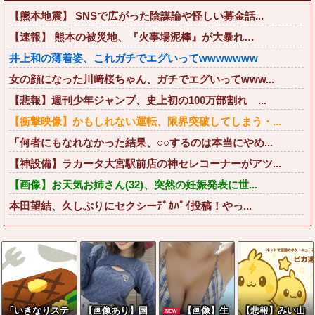
【熊本地震】 SNSで広がった陰謀論や怪しい募金話...
【速報】 熊本の被災地、『火事場泥棒』が大暴れ…
井上和の薄着姿、これガチでエグいってwwwwwww
女の顔になった川﨑桜ちゃん、ガチでエグいってwww...
【悲報】週刊少年ジャンプ、史上初の100万部割れ ...
【衝撃映像】かもしれない運転、限界突破してしまう・...
「何者にもなれなかった結果、○○するのは本当にやめ...
【神設備】ラカータ大宮駅前店の神セレコーナーがアツ...
【画像】お天気お姉さん(32)、突然の妊娠発表に世...
本田望結、久しぶりにセクシーﾃﾞｶﾊﾟｲ投稿！やっ...
「いきなりステ
【画像あり】国
【画像】生
【悲報】みい山
NEW