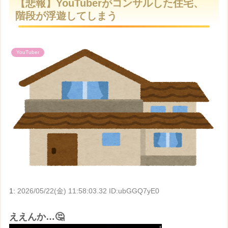
【悲報】YouTuberがコンサルした住宅、
t
階段が浮遊してしまう
e
YouTuber
1:
2026/05/22(金) 11:58:03.32 ID:ubGGQ7yE0
ええんか…🤔