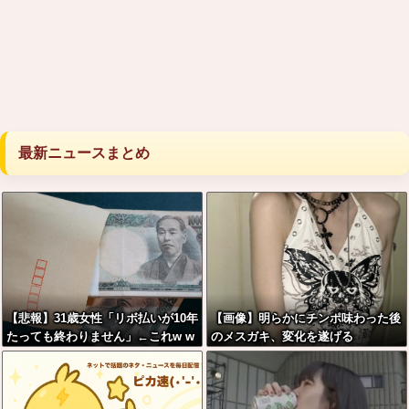
最新ニュースまとめ
【悲報】31歳女性「リボ払いが10年
【画像】明らかにチンポ味わった後
たっても終わりません」←これw w
のメスガキ、変化を遂げる
w w w w w