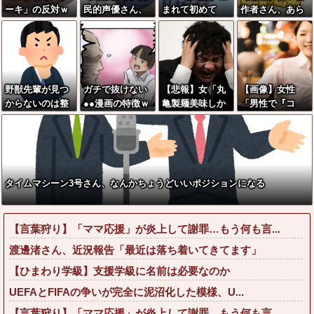
ーキ」の反対ｗ
民的声優さん、
まれて初めて
作者さん、あら
ｗｗｗｗｗｗｗ
パイズリ服が好
「■ニス」握っ
ゆる過去を消し
ｗ
きすぎるｗｗｗ
て恥ずかしい女
まくる
ｗｗ
の子さんwww
野獣先輩が見つ
ガチで抜けない
【悲報】女「丸
【画像】女性
からないのは整
●●漫画の特徴ｗ
亀製麺美味しか
「男性で『コ
形して別人の顔
ｗｗｗｗｗｗｗ
ったね」俺「ま
レ』やってくれ
になっているか
ｗｗｗｗｗｗｗ
た来ようよ」店
る人、あれ、嬉
ら←これ
ｗｗｗｗｗｗｗ
員「お会計2380
しいですw」→
円になりまー
まさかの行為が
す」→その後
こちらw w w w
タイムマシーン3号さん、なんかちょうどいいポジションになる
『こう』なった
w w w w w
んだが俺悪くな
いよ
【言葉狩り】「ママ応援」が炎上して謝罪…もう何も言...
な？？？？？？
？？
渡邊渚さん、近況報告「最近は落ち着いてきてます」
【ひまわり学級】支援学級に名前は必要なのか
UEFAとFIFAの争いが完全に泥沼化した模様、U...
【言葉狩り】「ママ応援」が炎上して謝罪…もう何も言...