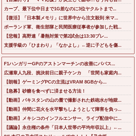
カープ、最下位中日まで1G差なのに3位ヤクルトまで...
【復活】「日本製メモリ」に世界中から注文殺到 米マ...
ポーランド軍、衛生部隊と民間医療従事者が参加した戦...
【悲報】高野連「暑熱対策で第2試合は13:30プレ...
支援学級の「ひまわり」「なかよし」←逆に子どもを傷...
F1ハンガリーGPのアストンマーチンの改善にパパス...
広瀬章人九段、挑決前日に親子ケンカ 「世間も家庭内...
【朗報】ゲーミングPCの主流はVRAM 8GBから...
【急募】砂糖を食べずに済ませる方法！
【動画】パキスタンの山の麓で撮影された鉄砲水が地獄...
【動画】仲間に花火を水平撃ちしようとして障害を負っ...
【動画】メキシコのインフルエンサー、ライブ配信中に...
【議論】永住権の条件「日本人世帯の平均年収以上」←...