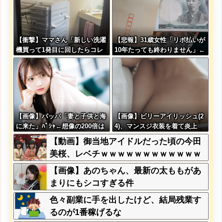
【衝撃】ママさん「新しい洗濯
【悲報】31歳女性「リボ払いが
機買って1発目に回したらコレ
10年たっても終わりません」←
w」
これw w w w w w w
【画像】パッパ「妻と子供と海
【画像】ビリーアイリッシュ(2
に来た」ﾊﾟｼｬ←想像の200倍は
4)、マンスジ衣装を着て炎上
神々しくて草
【動画】御当地アイドルだった頃の今田
美桜、レベチｗｗｗｗｗｗｗｗｗｗｗｗ
ｗｗｗｗｗｗ
【画像】あのちゃん、最新の太ももがあ
まりにもシコすぎる件
色々副業に手を出したけど、結局残業す
るのが1番稼げるな