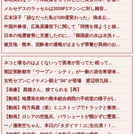
メルセデスのラッセルは2026F1マシンに対し雑音...
広末涼子「頑なだった私が180度変わった」 病名公...
中国外務省、広島原爆投下に関して「同情を得ようと核...
日本の地震被害に支援したのに…「韓国産の水は水洗ト...
被災地・熊本、泥酔者の通報が止まらず県警が異例のお...
ネコと寝るのはよくないって医者が言ってた 眠って...
実証実験都市「ウーブン・シティ」が一般の居住希望者...
女性セブンにイケメン棋士”S6”が登場 渡辺明九段...
【画像】 黒猫さん、捨てられる【再】
【動画】地震発生時の熊本総合病院の手術室の様子が(...
【動画】両方馬鹿（笑）ミニストップでトラックと衝突...
【動画】ロシアの空挺兵、パラシュートが開かずに墜落...
一ノ瀬美空ちゃん、本日の｢タダイマ！｣に生出演！！...