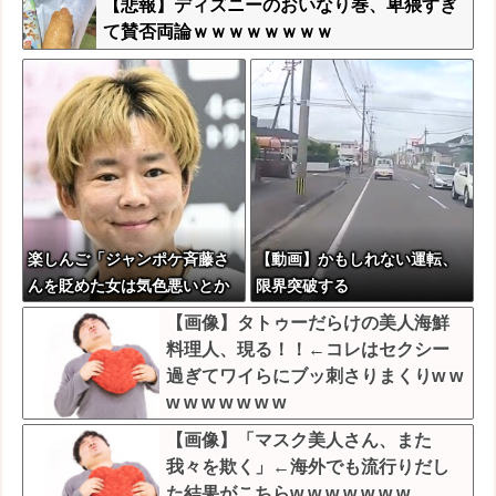
【悲報】ディズニーのおいなり巻、卑猥すぎ
て賛否両論ｗｗｗｗｗｗｗｗ
楽しんご「ジャンポケ斉藤さ
【動画】かもしれない運転、
んを貶めた女は気色悪いとか
限界突破する
言ってる癖にフ●ラするとか口
【画像】タトゥーだらけの美人海鮮
だけは素直なんだな！週刊誌
料理人、現る！！←コレはセクシー
から金もらってるだろ」
過ぎてワイらにブッ刺さりまくりw w
w w w w w w w
【画像】「マスク美人さん、また
我々を欺く」←海外でも流行りだし
た結果がこちらw w w w w w w