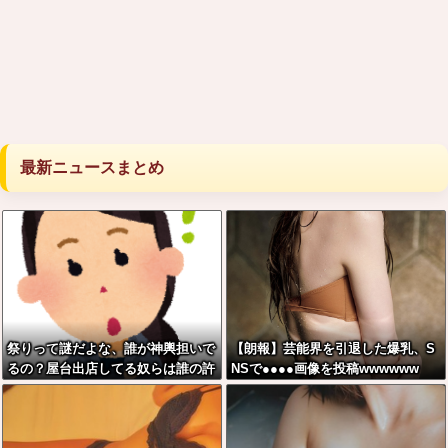
最新ニュースまとめ
祭りって謎だよな、誰が神輿担いで
【朗報】芸能界を引退した爆乳、S
るの？屋台出店してる奴らは誰の許
NSで●●●●画像を投稿wwwwww
可を得て商売してるの？