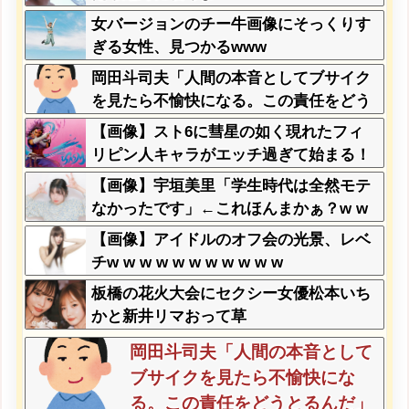
女バージョンのチー牛画像にそっくりす
ぎる女性、見つかるwww
岡田斗司夫「人間の本音としてブサイク
を見たら不愉快になる。この責任をどう
とるんだ」
【画像】スト6に彗星の如く現れたフィ
リピン人キャラがエッチ過ぎて始まる！
【画像】宇垣美里「学生時代は全然モテ
なかったです」←これほんまかぁ？w w
w w w w w w
【画像】アイドルのオフ会の光景、レベ
チw w w w w w w w w w w
板橋の花火大会にセクシー女優松本いち
かと新井リマおって草
岡田斗司夫「人間の本音として
ブサイクを見たら不愉快にな
る。この責任をどうとるんだ」