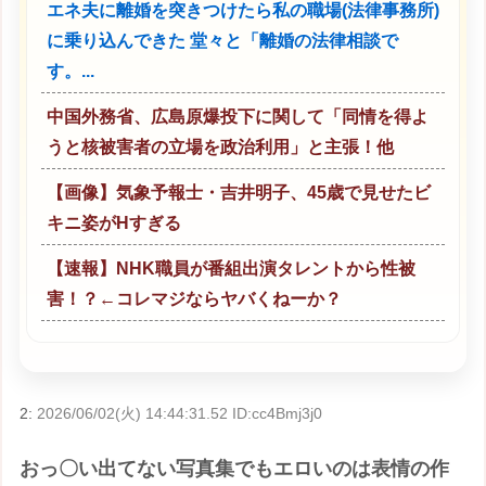
エネ夫に離婚を突きつけたら私の職場(法律事務所)
に乗り込んできた 堂々と「離婚の法律相談で
す。...
中国外務省、広島原爆投下に関して「同情を得よ
うと核被害者の立場を政治利用」と主張！他
【画像】気象予報士・吉井明子、45歳で見せたビ
キニ姿がHすぎる
【速報】NHK職員が番組出演タレントから性被
害！？←コレマジならヤバくねーか？
2:
2026/06/02(火) 14:44:31.52 ID:cc4Bmj3j0
おっ〇い出てない写真集でもエロいのは表情の作