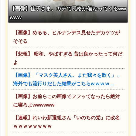
【画像】佳子さま、ガチで風格が備わってくるww
www
【画像】めるる、ヒルナンデス見せたデカケツが
そそる
【悲報】 昭和、やばすぎる 昔は良かったって何だ
よ
【画像】 「マスク美人さん、また我々を欺く」←
海外でも流行りだした結果がこちらw w w w ...
【画像】お前らこの画像でフフッてなったら絶対
に寝ろよwwwwww
【速報】れいわ新選組さん「いのちの党」に改名
ｗｗｗｗｗｗｗｗ