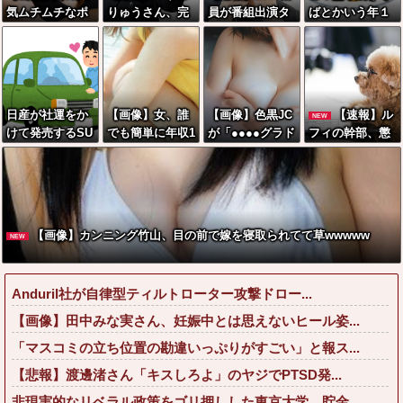
気ムチムチなポ
りゅうさん、完
員が番組出演タ
ばとかいう年１
ケモン、エッチ
全に聖人の顔へ
レントから性被
くらいで無性に
なフィギュアに
←これw w w w
害！？←コレマ
食いたくなるや
なる
w w w w
ジならヤバくね
つｗｗｗｗｗｗ
ーか？
ｗｗ
日産が社運をか
【画像】女、誰
【画像】色黒JC
【速報】ル
NEW
けて発売するSU
でも簡単に年収1
が「●●●●グラド
フィの幹部、懲
Vｗｗｗｗｗｗ
000万円が達成
ル」になるまで
役20年に決定す
ｗ
可能だったwww
の歴史、シコす
る←コレは妥当
wwww
ぎるwwww
か？？？？？？
？
【画像】カンニング竹山、目の前で嫁を寝取られてて草wwwww
NEW
Anduril社が自律型ティルトローター攻撃ドロー...
【画像】田中みな実さん、妊娠中とは思えないヒール姿...
「マスコミの立ち位置の勘違いっぷりがすごい」と報ス...
【悲報】渡邊渚さん「キスしろよ」のヤジでPTSD発...
非現実的なリベラル政策をゴリ押しした東京大学、貯金...