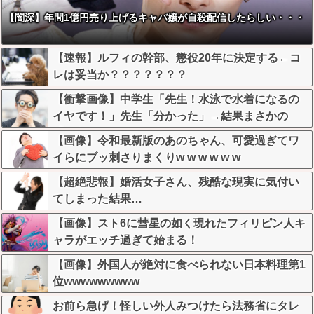
【闇深】年間1億円売り上げるキャバ嬢が自殺配信したらしい・・・
【速報】ルフィの幹部、懲役20年に決定する←コ
レは妥当か？？？？？？？
【衝撃画像】中学生「先生！水泳で水着になるの
イヤです！」先生「分かった」→結果まさかの
『こう』なってしまうw w w w w w w
【画像】令和最新版のあのちゃん、可愛過ぎてワ
イらにブッ刺さりまくりw w w w w w
【超絶悲報】婚活女子さん、残酷な現実に気付い
てしまった結果…
【画像】スト6に彗星の如く現れたフィリピン人キ
ャラがエッチ過ぎて始まる！
【画像】外国人が絶対に食べられない日本料理第1
位wwwwwwwww
お前ら急げ！怪しい外人みつけたら法務省にタレ