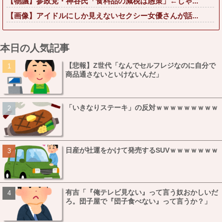
【物議】参政党・神谷氏「食料品の減税は愚策」←じゃ...
【画像】アイドルにしか見えないセクシー女優さんが話...
本日の人気記事
【悲報】Z世代「なんでセルフレジなのに自分で
商品通さないといけないんだ」
「いきなりステーキ」の反対ｗｗｗｗｗｗｗｗｗ
日産が社運をかけて発売するSUVｗｗｗｗｗｗｗ
有吉「『俺テレビ見ない』って言う奴おかしいだ
ろ。団子屋で『団子食べない』って言うか？」