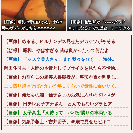
【画像】爆乳の青山ひかる、小6の
【画像】色黒JCが「●●●●グラド
時のボディがこちらwwwwww
ル」になるまでの歴史、シコすぎる
wwww
【画像】めるる、ヒルナンデス見せたデカケツがそそる
【悲報】 昭和、やばすぎる 昔は良かったって何だよ
【画像】 「マスク美人さん、また我々を欺く」←海外...
岡田斗司夫「人間の本音としてブサイクを見たら不愉快...
【画像】お前らこの超美人容疑者が、整形か否か判定し...
ごつ盛り焼きそばとかいう年１くらいで無性に食いたく...
【画像】俺たちの姫、佳子さまのお気に入りのドレスが...
【画像】 日テレ女子アナさん、とんでもないグラビア...
【画像】 女子高生「え待って、パパが隣りの車両いる...
【画像】気象予報士・吉井明子、45歳で見せたビキニ...