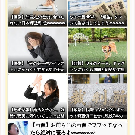
【画像】外国人が絶対に食べら
ワイの新NISA、『爆益』をマ
れない日本料理第1位wwwwww
ジで生み出してしまうwwwww
www
wwww
【画像】『例のチー牛のイラス
【悲報】ワイのイーヌ、ドッグ
ト』にそっくりすぎる男の子w
ランに行くも周囲と馴染めず無
wwwwww
言の帰宅
【超絶悲報】婚活女子さん、残
【緊急】お笑いジャングルポケ
酷な現実に気付いてしまった結
ット斉藤慎二被告に懲役7年の
果…
求刑←これ…
【画像】お前らこの画像でフフッてなっ
たら絶対に寝ろよwwwwww