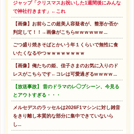
ジャップ「クリスマスお祝いした1週間後にみんな
で神社行きます」←これ
【画像】お前らこの超美人容疑者が、整形か否か
判定して！！→画像がこちらw w w w w w ...
ごつ盛り焼きそばとかいう年１くらいで無性に食
いたくなるやつｗｗｗｗｗｗｗｗ
【画像】俺たちの姫、佳子さまのお気に入りのド
レスがこちらです←コレは可愛過ぎるw w w w ...
【放送事故】 昔のドラマのレ◯プシーン、今見る
とアウトすぎる・・・
メルセデスのラッセルは2026F1マシンに対し雑音
をきり離し本質的な部分に集中できていないら
し...