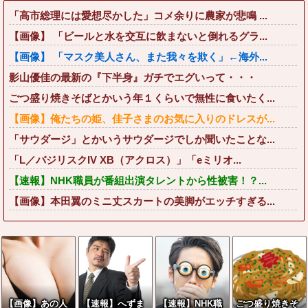
「高市総理には愛想尽かした」コメ余りに農家が悲鳴 ...
【画像】 「ビールと水を交互に飲まないと倒れるグラ...
【画像】 「マスク美人さん、また我々を欺く」←海外...
影山優佳の最新の『下半身』ガチでエグいって・・・
ごつ盛り焼きそばとかいう年１くらいで無性に食いたく...
【画像】俺たちの姫、佳子さまのお気に入りのドレスが...
「サウダージ」とかいうサウダージでしか聞いたことな...
「L／バジリスクIV XB（アクロス）」「eミリオ...
【速報】NHK職員が番組出演タレントから性被害！？...
【画像】本田翼のミニ丈スカートの美脚がエッチすぎる...
【画像】あの人
【速報】へずま
【速報】NHK職
ごつ盛り焼きそ