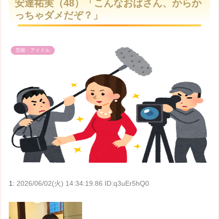
安達祐実（48）「こんなおばさん、からか
t
っちゃダメだぞ？」
e
芸能・アイドル
1:
2026/06/02(火) 14:34:19.86 ID:q3uEr5hQ0