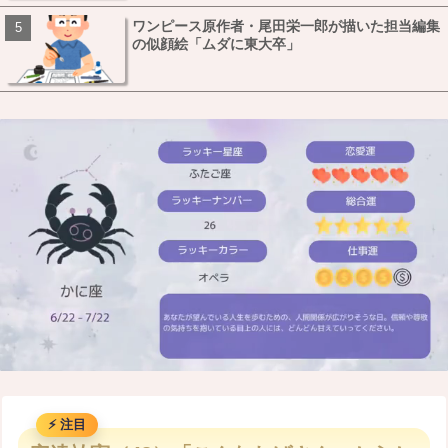
ワンピース原作者・尾田栄一郎が描いた担当編集
の似顔絵「ムダに東大卒」
M
u