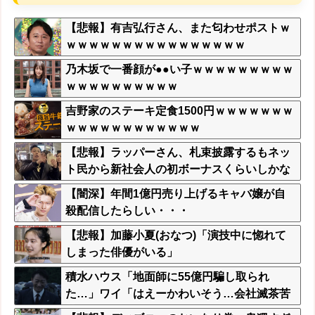
【悲報】有吉弘行さん、また匂わせポストｗ
ｗｗｗｗｗｗｗｗｗｗｗｗｗｗｗｗ
乃木坂で一番顔が●●い子ｗｗｗｗｗｗｗｗｗ
ｗｗｗｗｗｗｗｗｗｗ
吉野家のステーキ定食1500円ｗｗｗｗｗｗｗ
ｗｗｗｗｗｗｗｗｗｗｗｗ
【悲報】ラッパーさん、札束披露するもネッ
ト民から新社会人の初ボーナスくらいしかな
いと笑われる
【闇深】年間1億円売り上げるキャバ嬢が自
殺配信したらしい・・・
【悲報】加藤小夏(おなつ)「演技中に惚れて
しまった俳優がいる」
積水ハウス「地面師に55億円騙し取られ
た…」ワイ「はえーかわいそう…会社滅茶苦
茶やろなぁ」→