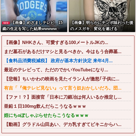
【画像】めざましテレビ、15
【画像】明らかにチンポ味わった後
NEW
歳の生足を写した結果wwwww
のメスガキ、変化を遂げる
【画像】NHKさん、可愛すぎる100メートルJKの...
まだ墓石があるだけマシと見るべきか。今はもう合葬墓...
【食料品消費税減税】 政府が基本方針決定 来年4月...
最近のテレビって、ただのでかいYouTubeになり...
【悲報】ちいかわの映画を見たイラン人が激怒｢子供に...
有吉「『俺テレビ見ない』って言う奴おかしいだろ。団...
【ファ！？】面接官「日本に刀鍛冶は何人いるか推定し...
亜鉛１日100mg飲んだらこうなるｗｗｗ
姪にちoぽしゃぶらせたらこうなるｗｗｗ
【動画】グラドル山田あい、デカ乳すぎてビキニからハ...