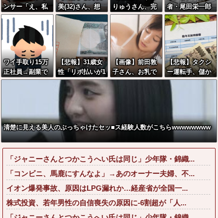
ンサー「え、私
美(32)さん、想
りゅうさん、完
者・尾田栄一郎
がスピードスケ
像以上にデカい
全に聖人の顔へ
が描いた担当編
ートのピチピチ
乳をしてしまう
←これw w w w
集の似顔絵「ム
ユニフォーム着
www
w w w w
ダに東大卒」
るんですか…？ﾑ
ﾁｨ！！」←これ
ワイ手取り15万
【悲報】31歳女
【画像】前田敦
【悲報】タクシ
はお前らに刺さ
正社員→副業で
性「リボ払いが1
子さん、お乳で
ー運転手、儲か
るやろw w w w
ウーバーやって
0年たっても終わ
男の子をパイズ
りまくることが
w w w w
るんやが金がな
りません」←こ
リwwwwwwww
判明してしまう
い
れw w w w w w
w
w
清楚に見える美人のぶっちゃけたセッ■ス経験人数がこちらwwwwwwww
「ジャニーさんとつかこうへい氏は同じ」少年隊・錦織...
「コンビニ、馬鹿にすんなよ」→あのオーナー夫婦、不...
イオン爆発事故、原因はLPG漏れか…経産省が全国一...
株式投資、若年男性の自信喪失の原因に-6割超が「人...
「ジャニーさんとつかこうへい氏は同じ」少年隊・錦織...