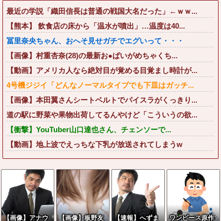
最近の学説「織田信長は普通の戦国大名だった」←ｗｗ...
【熊本】 飲食店の床から「温水が噴出」…温度は40...
冨里奈央ちゃん、おへそ見せガチでエグいって・・・
【画像】村重杏奈(28)の最新お●ぱいがめちゃくち...
【動画】アメリカ人なら絶対目が覚める目覚まし時計が...
4号機ジジイ「どんなノーマルタイプでも下皿はガッチ...
【画像】本田翼さんシートベルトでパイスラがくっきり...
道の駅に野菜や果物出荷してるんやけど「こういうの欲...
【衝撃】YouTuber山口達也さん、チェンソーで...
【動画】地上波でえっちな下乳が放送されてしまうw
【画像】アナウ
【画像】板野友
【速報】へずま
ワンピース原作