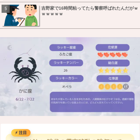
吉野家で16時間粘ってたら警察呼ばれたんだがｗ
ｗｗｗｗｗ
M
u