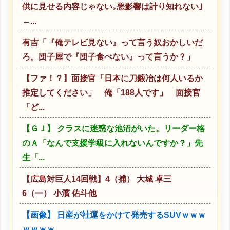
供に見せる内容じゃない｡悪影響は計り知れない｣
←...
有吉「『俺テレビ見ない』って言う奴おかしいだ
ろ。団子屋で『団子食べない』って言うか？」
【ファ！？】面接官「日本に刀鍛冶は何人いるか
推定してください」 俺「188人です」 面接官
「ど...
【ＧＪ】 クラスに迷惑な池沼がいた。リーダー格
のＡ「なんで支援学級に入れないんですか？」先
生「...
【広島対巨人14回戦】4（捕） 大城 卓三
6（一） 小濱 佑斗他
【画像】 日産が社運をかけて発売するSUVｗｗｗ
ｗｗｗｗ