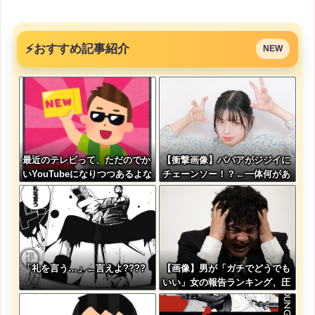
⚡
おすすめ記事紹介
NEW
最近のテレビって、ただのでか
【衝撃画像】ババアがジジイに
いYouTubeになりつつあるよな
チェーンソー！？←一体何があ
ったんやコレw w w w w w w
w w
「礼を言う…」←言えよ????
【画像】男が「ガチでどうでも
いい」女の報告ランキング、圧
倒的第１位と言えば『コレ』w
w w w w w w w w w