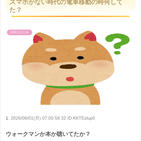
スマホがない時代の電車移動の時何して
t
た？
e
日常のまとめ
1:
2026/06/01(月) 07:00:58.32 ID:KKTEzlup0
ウォークマンか本か聴いてたか？