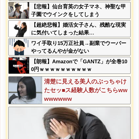
【悲報】仙台育英の女子マネ、神聖な甲
子園でウインクをしてしまう
【超絶悲報】婚活女子さん、残酷な現実
に気付いてしまった結果…
ワイ手取り15万正社員→副業でウーバー
やってるんやが金がない
【朗報】Amazonで「GANTZ」が全巻10
0円ｗｗｗｗｗｗｗｗｗｗ
清楚に見える美人のぶっちゃけ
たセッ■ス経験人数がこちらww
wwwwww