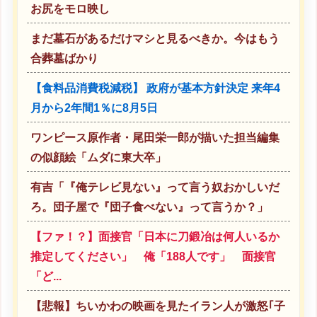
お尻をモロ映し
まだ墓石があるだけマシと見るべきか。今はもう
合葬墓ばかり
【食料品消費税減税】 政府が基本方針決定 来年4
月から2年間1％に8月5日
ワンピース原作者・尾田栄一郎が描いた担当編集
の似顔絵「ムダに東大卒」
有吉「『俺テレビ見ない』って言う奴おかしいだ
ろ。団子屋で『団子食べない』って言うか？」
【ファ！？】面接官「日本に刀鍛冶は何人いるか
推定してください」 俺「188人です」 面接官
「ど...
【悲報】ちいかわの映画を見たイラン人が激怒｢子