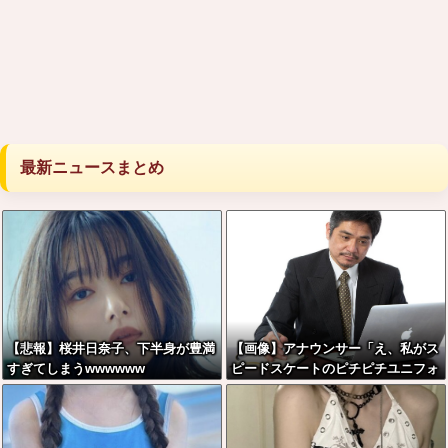
最新ニュースまとめ
【悲報】桜井日奈子、下半身が豊満
【画像】アナウンサー「え、私がス
すぎてしまうwwwwww
ピードスケートのピチピチユニフォ
ーム着るんですか…？ﾑﾁｨ！！」←
これはお前らに刺さるやろw w w w
w w w w