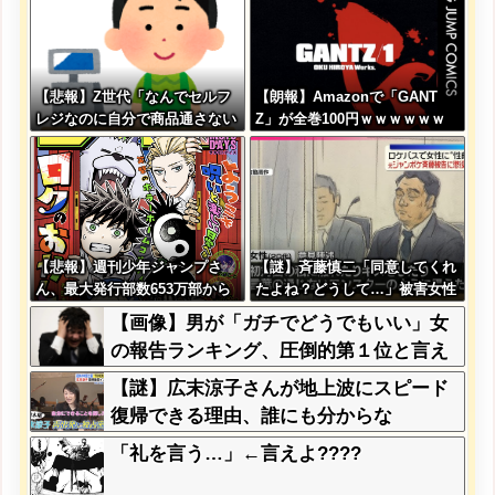
【悲報】Z世代「なんでセルフ
【朗報】Amazonで「GANT
レジなのに自分で商品通さない
Z」が全巻100円ｗｗｗｗｗｗ
といけないんだ」
ｗｗｗｗ
【悲報】週刊少年ジャンプさ
【謎】斉藤慎二「同意してくれ
ん、最大発行部数653万部から
たよね？どうして…」被害女性
急降下でついに100万部を割っ
「彼は言葉が通じないモンスタ
【画像】男が「ガチでどうでもいい」女
てしまう
ー」
の報告ランキング、圧倒的第１位と言え
ば『コレ』w w w w w w w w w w
【謎】広末涼子さんが地上波にスピード
復帰できる理由、誰にも分からな
い・・・
「礼を言う…」←言えよ????