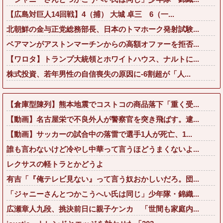
【広島対巨人14回戦】4（捕） 大城 卓三 6（一...
北朝鮮の金与正党総務部長、日本のトマホーク発射試験...
ベアマンがアストンマーチンからの高額オファーを拒否...
【ワロタ】トランプ大統領とホワイトハウス、ナルトに...
株式投資、若年男性の自信喪失の原因に-6割超が「人...
【倉庫型陳列】熊本地震でコストコの商品落下「重く受...
【動画】名古屋栄で不良外人が警察官を突き飛ばす。逮...
【動画】サッカーの試合中の落雷で選手1人が死亡、1...
誰も言わないけど冷やし中華って言うほどうまくないよ...
レクサスの軽トラとかどうよ
有吉「『俺テレビ見ない』って言う奴おかしいだろ。団...
「ジャニーさんとつかこうへい氏は同じ」少年隊・錦織...
広瀬章人九段、挑決前日に親子ケンカ 「世間も家庭内...