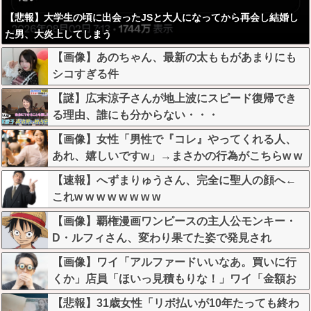
【悲報】大学生の頃に出会ったJSと大人になってから再会し結婚し
た男、大炎上してしまう
【画像】あのちゃん、最新の太ももがあまりにも
シコすぎる件
【謎】広末涼子さんが地上波にスピード復帰でき
る理由、誰にも分からない・・・
【画像】女性「男性で『コレ』やってくれる人、
あれ、嬉しいですw」→まさかの行為がこちらw w
w w w w w w w
【速報】へずまりゅうさん、完全に聖人の顔へ←
これw w w w w w w w
【画像】覇権漫画ワンピースの主人公モンキー・
D・ルフィさん、変わり果てた姿で発見され
る・・・
【画像】ワイ「アルファードいいなあ。買いに行
くか」店員「ほいっ見積もりな！」ワイ「金額お
かしくね？」←お前らもそう思うよな？？？？？
【悲報】31歳女性「リボ払いが10年たっても終わ