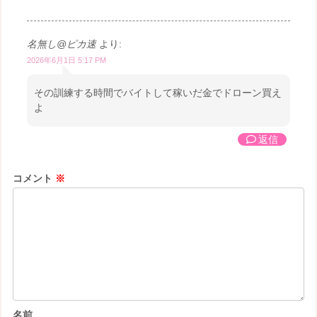
名無し@ピカ速
より:
2026年6月1日 5:17 PM
その訓練する時間でバイトして稼いだ金でドローン買え
よ
返信
コメント
※
名前