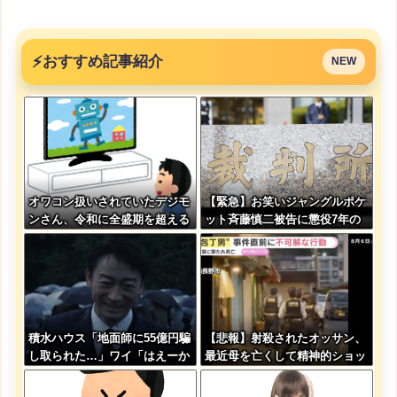
⚡
おすすめ記事紹介
NEW
オワコン扱いされていたデジモ
【緊急】お笑いジャングルポケ
ンさん、令和に全盛期を超える
ット斉藤慎二被告に懲役7年の
利益を生み出していた
求刑←これ…
積水ハウス「地面師に55億円騙
【悲報】射殺されたオッサン、
し取られた…」ワイ「はえーか
最近母を亡くして精神的ショッ
わいそう…会社滅茶苦茶やろな
クを受けていたと判明・・・
ぁ」→