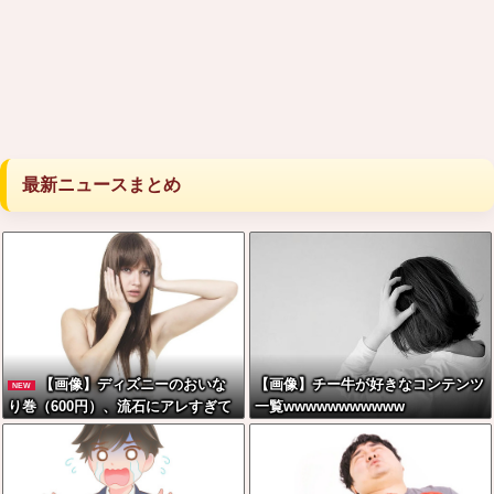
最新ニュースまとめ
【画像】ディズニーのおいな
【画像】チー牛が好きなコンテンツ
NEW
り巻（600円）、流石にアレすぎて
一覧wwwwwwwwwww
賛否両論の大炎上をしてしまうw w
w w w w w