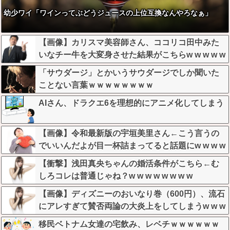
幼少ワイ「ワインってぶどうジュースの上位互換なんやろなぁ」
【画像】カリスマ美容師さん、ココリコ田中みた
いなチー牛を大変身させた結果がこちらw w w w w
w w w w w w
「サウダージ」とかいうサウダージでしか聞いた
ことない言葉ｗｗｗｗｗｗｗｗ
AIさん、ドラクエ6を理想的にアニメ化してしまう
【画像】令和最新版の宇垣美里さん←こう言うの
でいいんだよが目一杯詰まってると話題にw w w w
w w w w w
【衝撃】浅田真央ちゃんの婚活条件がこちら←む
しろコレは普通じゃね？w w w w w w w w
【画像】ディズニーのおいなり巻（600円）、流石
にアレすぎて賛否両論の大炎上をしてしまうw w w
w w w w
移民ベトナム女達の宅飲み、レベチｗｗｗｗｗｗ