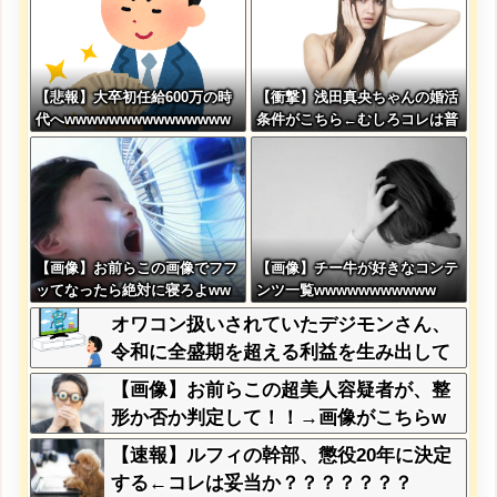
【悲報】大卒初任給600万の時
【衝撃】浅田真央ちゃんの婚活
代へwwwwwwwwwwwwwww
条件がこちら←むしろコレは普
wwww
通じゃね？w w w w w w w w
【画像】お前らこの画像でフフ
【画像】チー牛が好きなコンテ
ッてなったら絶対に寝ろよww
ンツ一覧wwwwwwwwwww
wwww
オワコン扱いされていたデジモンさん、
令和に全盛期を超える利益を生み出して
いた
【画像】お前らこの超美人容疑者が、整
形か否か判定して！！→画像がこちらw
w w w w w w w w w
【速報】ルフィの幹部、懲役20年に決定
する←コレは妥当か？？？？？？？