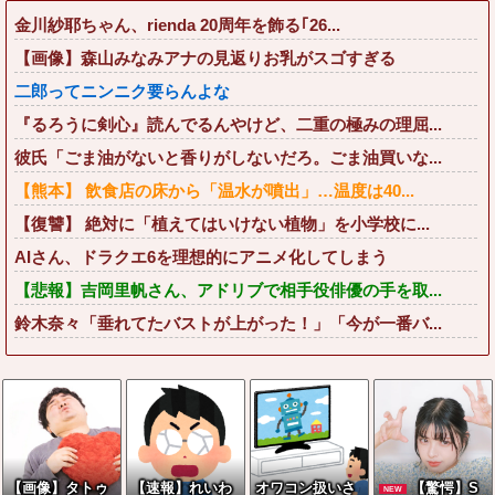
金川紗耶ちゃん、rienda 20周年を飾る｢26...
【画像】森山みなみアナの見返りお乳がスゴすぎる
二郎ってニンニク要らんよな
『るろうに剣心』読んでるんやけど、二重の極みの理屈...
彼氏「ごま油がないと香りがしないだろ。ごま油買いな...
【熊本】 飲食店の床から「温水が噴出」…温度は40...
【復讐】 絶対に「植えてはいけない植物」を小学校に...
AIさん、ドラクエ6を理想的にアニメ化してしまう
【悲報】吉岡里帆さん、アドリブで相手役俳優の手を取...
鈴木奈々「垂れてたバストが上がった！」「今が一番バ...
【画像】タトゥ
【速報】れいわ
オワコン扱いさ
【驚愕】S
NEW