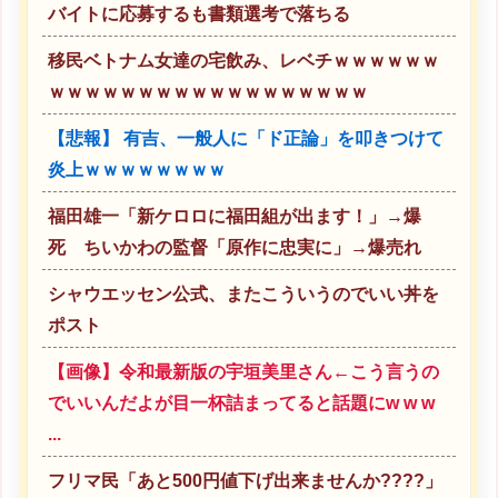
バイトに応募するも書類選考で落ちる
移民ベトナム女達の宅飲み、レベチｗｗｗｗｗｗ
ｗｗｗｗｗｗｗｗｗｗｗｗｗｗｗｗｗｗ
【悲報】 有吉、一般人に「ド正論」を叩きつけて
炎上ｗｗｗｗｗｗｗｗ
福田雄一「新ケロロに福田組が出ます！」→爆
死 ちいかわの監督「原作に忠実に」→爆売れ
シャウエッセン公式、またこういうのでいい丼を
ポスト
【画像】令和最新版の宇垣美里さん←こう言うの
でいいんだよが目一杯詰まってると話題にw w w
...
フリマ民「あと500円値下げ出来ませんか????」