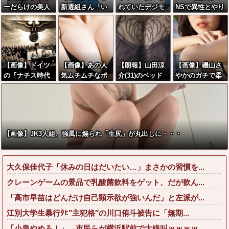
ーだらけの美人
新選組さん「い
れていたデジモ
NSで異性とやり
海鮮料理人、現
のちの党」に改
ンさん、令和に
とり《不倫》に
る！！←コレは
名ｗｗｗｗｗｗ
全盛期を超える
なる？→既婚男
セクシー過ぎて
ｗｗ
利益を生み出し
女の約7割がまさ
ワイらにブッ刺
ていた
かの『こう』回
さりまくりw w
答してしまうw
【画像】ドイツ
【画像】あの人
【朗報】山田涼
【画像】磯山さ
w w w w w w w
w w w w w w w
の『ナチス時代
気ムチムチなポ
介(31)のベッド
やかのガチで柔
の国会』がガチ
ケモン、エッチ
シーン、●●すぎ
らかそうなお乳
でカッコ良すぎ
なフィギュアに
るwwwwwww
wwwwwww
るwwwwwww
なる
【画像】JK3人組、強風に煽られ「生尻」が丸出しに・・・
大久保佳代子「休みの日はだいたい…」まさかの習慣を...
クレーンゲームの景品で乳酸菌飲料をゲット、だが飲ん...
「高市早苗はどんだけ自己顕示欲が強いんだ」と左派が...
江別大学生暴行ﾀﾋ″主犯格″の川口侑斗被告に「無期...
「小泉やめろ！」→市民らが横浜駅前で大絶叫ｗｗｗｗ...