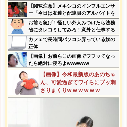
【閲覧注意】メキシコのインフルエンサ
ー「今日は友達と配達員のアルバイトを
体験してみるよ！！」←結果・・・
お前ら急げ！怪しい外人みつけたら法務
省にタレコミしてみろ！意外と仕事する
ぞ？
カフェで長時間パソコン弄っている奴の
正体
【画像】お前らこの画像でフフッてなっ
たら絶対に寝ろよwwwwww
【画像】令和最新版のあのちゃ
ん、可愛過ぎてワイらにブッ刺
さりまくりw w w w w w