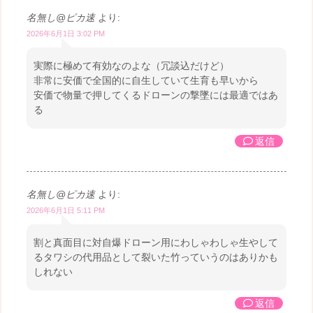
名無し@ピカ速
より:
2026年6月1日 3:02 PM
実際に極めて有効なのよな（冗談込だけど）
非常に安価で全国的に自生していて生育も早いから
安価で物量で押してくるドローンの撃墜には最適ではあ
る
返信
名無し@ピカ速
より:
2026年6月1日 5:11 PM
割と真面目に対自爆ドローン用にわしゃわしゃ生やして
るタワシの代用品として裂いた竹っていうのはありかも
しれない
返信