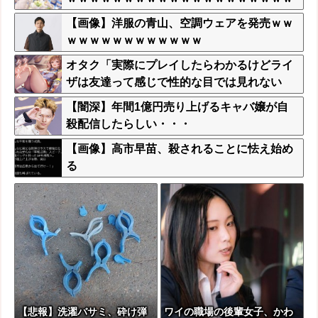
ｗｗｗｗ
【画像】洋服の青山、空調ウェアを発売ｗｗ
ｗｗｗｗｗｗｗｗｗｗｗｗ
オタク「実際にプレイしたらわかるけどライ
ザは友達って感じで性的な目では見れない
ｗ」←これｗ
【闇深】年間1億円売り上げるキャバ嬢が自
殺配信したらしい・・・
【画像】高市早苗、殺されることに怯え始め
る
【悲報】洗濯バサミ、砕け弾
ワイの職場の後輩女子、かわ