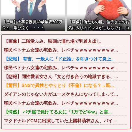
【悲報】大卒公務員40歳年収700万
【画像】俺たちの姫、佳子さまのお
ワイ、咽び泣く・・・・
気に入りのドレスがこちらです←コ
レは可愛過ぎるw w w w w w w w
【画像】二階堂ふみ、映画の濡れ場で乳首丸出し
移民ベトナム女達の宅飲み、レベチｗｗｗｗｗｗｗｗｗ...
【悲報】 有吉、一般人に「ド正論」を叩きつけて炎上...
移民ベトナム女達の宅飲み、レベチｗｗｗｗｗｗｗｗｗ...
【悲報】同性愛者女さん「女と付き合うの地獄すぎる、...
【驚愕】SNSで異性とやりとり《不倫》になる？→既...
ダイアンのじゃない方がユースケさんになってしまって...
移民ベトナム女達の宅飲み、レベチｗｗｗｗｗｗｗｗｗ...
【愕然】 パチ屋で負けてる女に「1万でどやw」と言...
マクドナルドCMに出演していた上國料萌衣さん、バイ...