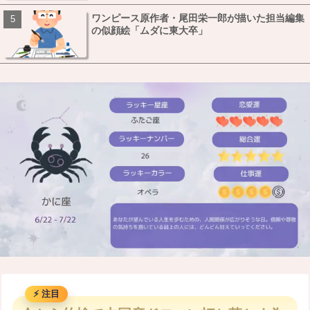
ワンピース原作者・尾田栄一郎が描いた担当編集
の似顔絵「ムダに東大卒」
M
u