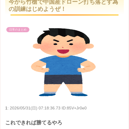
今から竹槍で中国産ドローン打ち落とす為
t
の訓練はじめようぜ！
e
日常のまとめ
1:
2026/05/31(日) 07:18:36.73 ID:85V+Jr0e0
これできれば勝てるやろ