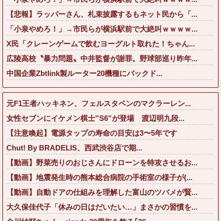
【悲報】ラッパーさん、札束披露するもネット民から「...
「小泉やめろ！」→市民らが横浜駅前で大絶叫ｗｗｗｗ...
X民「クレーンゲームで飲むヨーグルト取れた！ちゃん...
広陵高校〝暴力問題〟中井監督が謝罪。野球部巡り昨年...
中国企業Zbtlink製ルーター20機種にバックド...
元F1王者ハッキネン、フェルスタペンのマクラーレン...
女性セブンにイケメン棋士”S6”が登場 渡辺明九段...
【注意喚起】電源タップの寿命の目安は3〜5年です
Chut! By BRADELIS、西武渋谷店で期...
【動画】野菜売りのおじさんにドローンを特攻させるお...
【動画】地震発生時の熊本総合病院の手術室の様子が(...
【動画】自動ドアの仕組みを理解した富山のツバメが賢...
大久保佳代子「休みの日はだいたい…」まさかの習慣を...