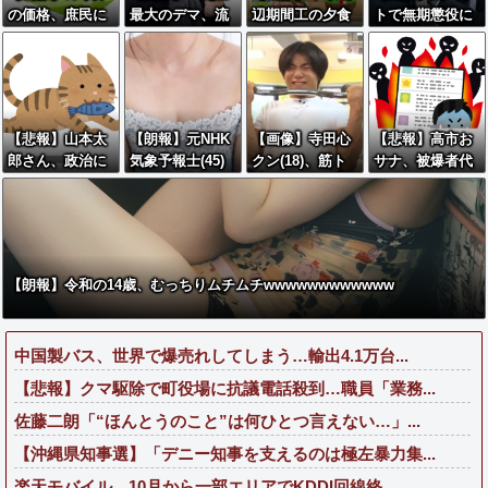
の価格、庶民に
最大のデマ、流
辺期間工の夕食
トで無期懲役に
は届かなくなっ
言飛語」と聞い
がこちらｗｗｗ
なってしまった
てしまう
て思いつくの
ｗｗ
若者さん、お手
は？→大体一致
紙でお気持ち表
する件w w w w
明した結果本当
w w w
に自分で書いた
【悲報】山本太
【朗報】元NHK
【画像】寺田心
【悲報】高市お
の？と疑惑が集
郎さん、政治に
気象予報士(45)
クン(18)、筋ト
サナ、被爆者代
中してしまう…
興味なかった
さん、えちえち
レした結果無事
表を睨み付けて
グラビアに挑戦
かわいくなる
しまいバチクソ
した結果wwww
炎上し始めるｗ
w
ｗｗｗｗｗｗｗ
ｗ
【朗報】令和の14歳、むっちりムチムチwwwwwwwwwwww
中国製バス、世界で爆売れしてしまう…輸出4.1万台...
【悲報】クマ駆除で町役場に抗議電話殺到…職員「業務...
佐藤二朗「“ほんとうのこと”は何ひとつ言えない…」...
【沖縄県知事選】「デニー知事を支えるのは極左暴力集...
楽天モバイル、10月から一部エリアでKDDI回線終...