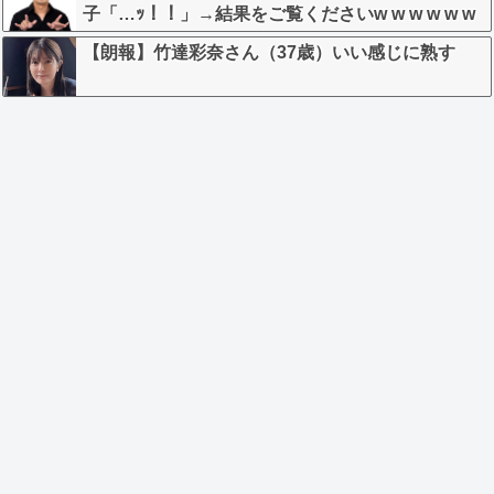
子「…ｯ！！」→結果をご覧くださいw w w w w w
w w
【朗報】竹達彩奈さん（37歳）いい感じに熟す