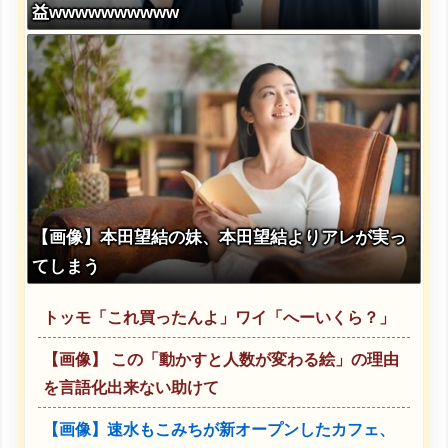
益wwwwwwwwww
【画像】本田望結の妹、本田望結よりアレが実っ
てしまう
トッモ「これ買ったんよ」ワイ「へーいくら？」
【画像】 この「動かすと人数が変わる絵」の理由
を言語化出来ない助けて
【画像】速水もこみちが新オープンしたカフェ、