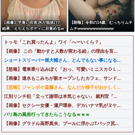
【画像】芋臭い田舎JKが垢抜けた
【朗報】令和の14歳、むっちりムチ
結果、えちえちボディに目覚めるw
ムチwwwwwwwwwwww
wwwww
トッモ「これ買ったんよ」ワイ「へーいくら？」
【画像】 この「動かすと人数が変わる絵」の理由を言...
ショートスリーバー堀大輔さん、とんでもない事になる...
【怒報】電車乗り込みぼく「おっ、可愛いミニスカＯＬ...
【画像】速水もこみちが新オープンしたカフェ、サンド...
【悲報】ジャンポケ斎藤さん、なんだか様子がおかしく...
江別リンチ犯「立って謝罪は本気じゃない」 裁判官「...
【画像】セクシー女優・瀬戸環奈、デカいナマ乳がヌケ...
バリ島の風俗行ってきたらこうなるｗｗｗ
【画像】グラドル高野真央、プールに浮かぶTバック尻...