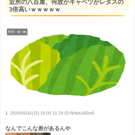
近所の八百屋、何故かキャベツがレタスの
t
3倍高いｗｗｗｗｗ
e
料理・食べ物
1:
2026/05/31(日) 10:05:11.29 ID:NHeb1B5m0
なんでこんな差があるんや