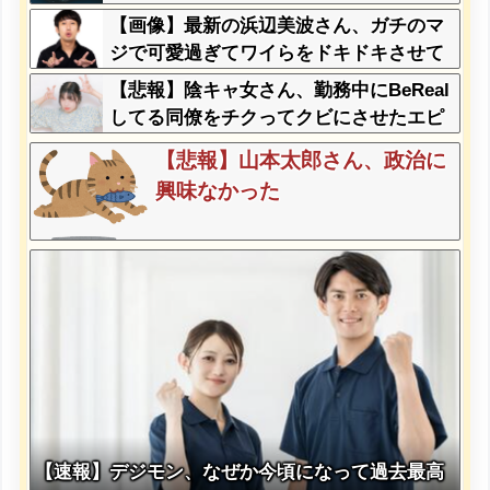
【画像】最新の浜辺美波さん、ガチのマ
ジで可愛過ぎてワイらをドキドキさせて
しまうw w w w w w w
【悲報】陰キャ女さん、勤務中にBeReal
してる同僚をチクってクビにさせたエピ
ソードを大公開←これガチだと思
【悲報】山本太郎さん、政治に
う？？？？？
興味なかった
【速報】デジモン、なぜか今頃になって過去最高