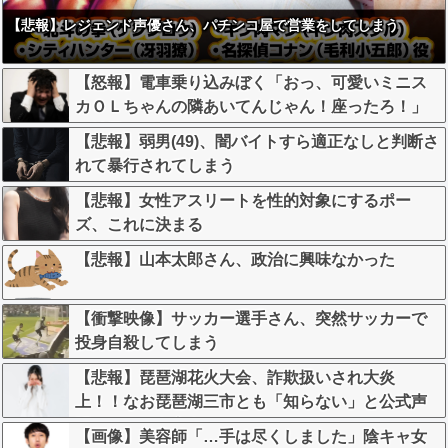
【悲報】レジェンド声優さん、パチンコ屋で営業をしてしまう
【怒報】電車乗り込みぼく「おっ、可愛いミニス
カＯＬちゃんの隣あいてんじゃん！座ったろ！」
→結果w w w w w w w w
【悲報】弱男(49)、闇バイトすら適正なしと判断さ
れて暴行されてしまう
【悲報】女性アスリートを性的対象にするポー
ズ、これに決まる
【悲報】山本太郎さん、政治に興味なかった
【衝撃映像】サッカー選手さん、突然サッカーで
投身自殺してしまう
【悲報】琵琶湖花火大会、詐欺扱いされ大炎
上！！なお琵琶湖三市とも「知らない」と公式声
明←これどう言うことなんや！？？？？？？？？
【画像】美容師「…手は尽くしました」陰キャ女