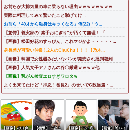
お前らが大排気量の車に乗らない理由ｗｗｗｗｗｗｗｗ
実際に料理してみて驚いたこと挙げてけ→
お前ら「40才から独身はキツくなる」俺(22)「ウ...
【驚愕】義実家の“素手おにぎり”が汚くて無理！ 「...
【画像】松田好花のすっぴん、これマジかよ・・・・・...
身長差が可愛い仲良し2人のChuChu！！！【乃木...
【画像】韓国で女性器みたいなパンが発売され批判殺到...
【画像】人気女子アナさんの谷〇厳選ｗｗｗｗ他
【画像】乳がん検査エロすぎワロタｗ
よく出来てたけど「押忍！番長2」のせいでG数当選・...
【画像】のり弁
【衝撃】「史上
【画像】ワイ底
【画像】闇バイ