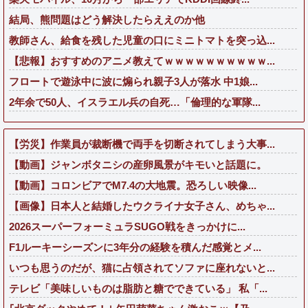
結局、熊問題はどう解決したらええのか他
教師さん、給食を残した児童の口にミニトマトを突っ込...
【悲報】おすすめのアニメ教えてｗｗｗｗｗｗｗｗｗｗ...
フロートで遊泳中に波に煽られ親子3人が落水 中1娘...
2年余で50人、イスラエル兵の自死…「倫理的な軍隊...
【労災】作業員が裁断機で両手を切断されてしまう大事...
【動画】ジャンボタニシの産卵風景がキモいと話題に。
【動画】コロンビアでM7.4の大地震。恐ろしい映像...
【画像】日本人と結婚したウクライナ女子さん、めちゃ...
2026スーパーフォーミュラSUGO戦をきっかけに...
F1ルーキーシーズンに3年分の経験を積んだ感覚とメ...
いつも思うのだが、猫に占領されてソファに座れないと...
テレビ「美味しいものは脂肪と糖でできている」 私「...