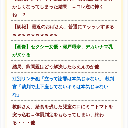
かしくなってしまった結果…←コレ逆に怖く
ね…？
【朗報】 最近のおばさん、普通にエッッッすぎる
ｗｗｗｗｗｗｗｗｗｗ
【画像】セクシー女優・瀬戸環奈、デカいナマ乳
がヌケる
結局、熊問題はどう解決したらええのか他
江別リンチ犯「立って謝罪は本気じゃない」 裁判
官「裁判で土下座してないキミは本気じゃない
な」
教師さん、給食を残した児童の口にミニトマトを
突っ込む→体罰判定をもらってしまい、終わ
る・・・他