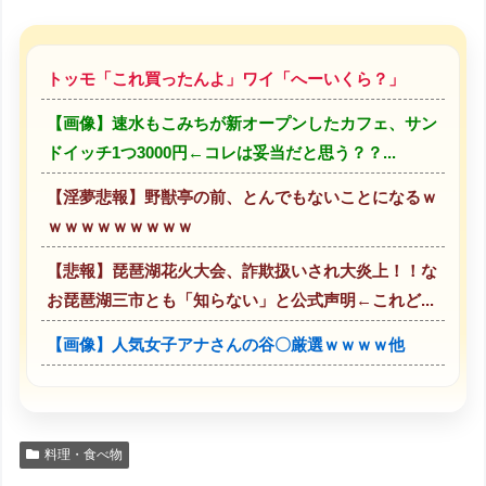
トッモ「これ買ったんよ」ワイ「へーいくら？」
【画像】速水もこみちが新オープンしたカフェ、サン
ドイッチ1つ3000円←コレは妥当だと思う？？...
【淫夢悲報】野獣亭の前、とんでもないことになるｗ
ｗｗｗｗｗｗｗｗｗ
【悲報】琵琶湖花火大会、詐欺扱いされ大炎上！！な
お琵琶湖三市とも「知らない」と公式声明←これど...
【画像】人気女子アナさんの谷〇厳選ｗｗｗｗ他
料理・食べ物