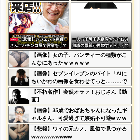
といいインコを見せたジジイ、
食べさせたくない！！」←お前
逮捕
らは食べられる？？？？？？
【悲報】レジェンド声優
一人っ子母子家庭育ちワイ(26)
NEW
さん、パチンコ屋で営業をして
無職の母親が再婚するらしくて
しまう
驚愕
【画像】女の子、パンティーの種類がこ
んなにあったｗｗｗｗｗ
【画像】セブンイレブンのバイト「AIに
ちいかわの画像を食わせてっと………で
きた！」→とんでもないものが出来上が
【不朽名作】突然オラァ！おじさん【動
ってしまうw w w w w
画】
【画像】35歳でおばあちゃんになったギ
ャルさん、可愛過ぎて嫉妬不可避w w w
w w w w w w w w
【悲報】ワイの元カノ、風俗で見つかる
wwwwwwwwww