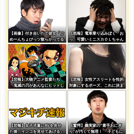
【画像】付き合いたて彼女「ご
【怒報】電車乗り込みぼく「お
めーんちょびっツ散らかってる
っ、可愛いミニスカＯＬちゃん
けど上がって～！」←お前らだ
の隣あいてんじゃん！座った
ったらコレ別れるか？？？？？
ろ！」→結果w w w w w w w
w
【悲報】大物アニメ監督たち
【悲報】女性アスリートを性的
「鬼滅の刃があんなにヒットし
対象にするポーズ、これに決ま
た理由が本当に分からない…」
る
【悲報】女子児童にAVを見せ
【驚愕】義実家の“素手おにぎ
た後「インコを見せてあげる」
り”が汚くて無理！ 「子どもに