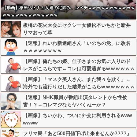
【動画】移民ベトナム女達の宅飲み、レベチｗｗｗｗｗｗｗｗｗｗｗ
ｗｗｗｗｗｗｗｗｗｗｗｗｗ
板橋の花火大会にセクシー女優松本いちかと新井
リマおって草
【速報】れいわ新選組さん「いのちの党」に改名
ｗｗｗｗｗｗｗｗ
【画像】俺たちの姫、佳子さまのお気に入りのド
レスがこちらです←コレは可愛過ぎるw w w w w w
w w
【画像】「マスク美人さん、また我々を欺く」←
海外でも流行りだした結果がこちらw w w w w w w
【速報】NHK職員が番組出演タレントから性被
害！？←コレマジならヤバくねーか？
【画像】ちいかわ、ついに外交に利用されるwww
wwww
フリマ民「あと500円値下げ出来ませんか????」