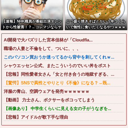
【速報】NHK職員が番組出演タレン
ごつ盛り焼きそばとかいう年１くら
トから性被害！？←コレマジならヤ
いで無性に食いたくなるやつｗｗｗ
バくねーか？
ｗｗｗｗｗ
AI開発で大バズリした宮本佳林が「Cloudfla...
職場の人妻と不倫をして、ついに、、、
このパソコン買おうか迷ってるから背中を刺してくれｗ...
シャウエッセン公式、またこういうのでいい丼をポスト
【悲報】同性愛者女さん「女と付き合うの地獄すぎる、...
【驚愕】SNSで異性とやりとり《不倫》になる？→既...
洋服の青山、空調ウェアを発売ｗｗｗｗｗｗ
【動画】 力士さん、ボクサーをボコってしまう
【画像あり】 中学生くらいに見える女の子がうなぎを...
【悲報】アイドルが歌下手な理由