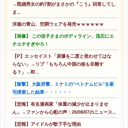
→既婚男女の約7割がまさかの『こう』回答してし
ま...
洋服の青山、空調ウェアを発売ｗｗｗｗｗｗ
【画像】 この佳子さまのボディライン、流石にエ
チエチすぎやろ！
【P】エッセイスト「原爆を二度と使わせてはな
らない」→リプ「もちろん中国の核も非難す
る？」→即...
【衝撃】 大阪府警、ミナミの“ベトナムビル”を家
宅捜索した結果・・・・・・
【悲報】有名漫画家「体重の減少が止まりませ
ん」→ファンから心配の声：26/08/07のニュース...
【悲報】アイドルが歌下手な理由