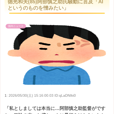
徳光和夫(85)阿部慎之助氏騒動に言及「AI
t
というのものを憎みたい」
e
国内ニュース
1:
2026/05/30(土) 15:16:00.03 ID:qLaDNIki0
「私としましては本当に…阿部慎之助監督がです