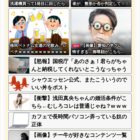
洗濯機買って1発目に回したら
者が、整形か否か判定して！！
コレw」←こwれwはw w w w
→画像がこちらw w w w w w
w w w w w w
w w w w
移民ベトナム女達の宅飲み、レ
【画像】愛知の半グレ、
NEW
ベチｗｗｗｗｗｗｗｗｗｗｗｗ
怖すぎる→御尊顔がこちら…
ｗｗｗｗｗｗｗｗｗｗｗｗ
【怒報】国税庁「あのさぁ！君らがちゃ
んと納税してくれないとこうなっちゃう
けどどうする？！」←これw w w w w w
シャウエッセン公式、またこういうので
w w
いい丼をポスト
【衝撃】浅田真央ちゃんの婚活条件がこ
ちら←むしろコレは普通じゃね？w w w
w w w w w
カフェで長時間パソコン弄っている奴の
正体
【画像】チー牛が好きなコンテンツ一覧