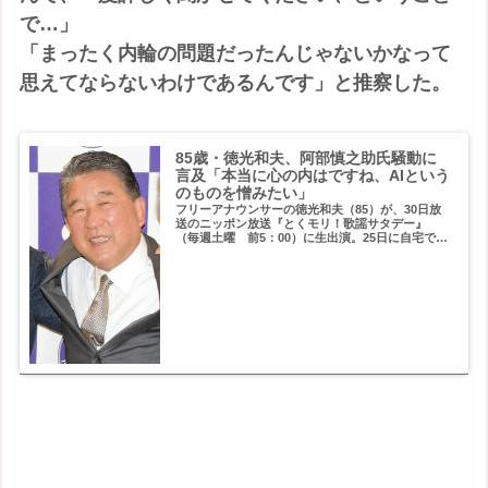
で…」
「まったく内輪の問題だったんじゃないかなって
思えてならないわけであるんです」と推察した。
85歳・徳光和夫、阿部慎之助氏騒動に
言及「本当に心の内はですね、AIという
のものを憎みたい」
フリーアナウンサーの徳光和夫（85）が、30日放
送のニッポン放送『とくモリ！歌謡サタデー』
（毎週土曜 前5：00）に生出演。25日に自宅で娘
（18）に暴力を振るったとして、警視庁渋谷署が
暴行容疑で現行犯逮捕され、翌日に読売ジャイア
ンツ監督を...