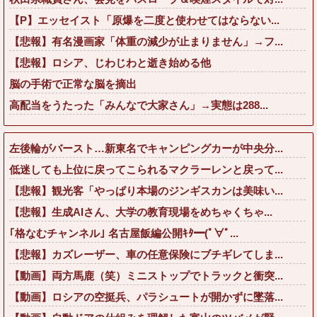
【P】エッセイスト「原爆を二度と使わせてはならない...
【悲報】有名漫画家「体重の減少が止まりません」→フ...
【悲報】ロシア、じわじわと逝き始める他
脳の手術で正常な脳を摘出
高配当をうたった「みんなで大家さん」→実態は288...
左後輪がバースト…新東名でキャンピングカーが中央分...
低迷しても上位に戻ってこられるマクラーレンと戻って...
【悲報】観光客「やっぱり本場のジンギスカンは美味い...
【悲報】生成AIさん、大学の教育現場をめちゃくちゃ...
｢格なむチャンネル｣ 名古屋飯編公開ｷﾀ━(ﾟ∀ﾟ...
【悲報】カズレーザー、車の任意保険にブチギレてしま...
【動画】両方馬鹿（笑）ミニストップでトラックと衝突...
【動画】ロシアの空挺兵、パラシュートが開かずに墜落...