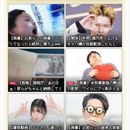
【画像】お前らこの画像でフフ
【闇深】年間1億円売り上げる
ッてなったら絶対に寝ろよww
キャバ嬢が自殺配信したらし
wwww
い・・・
【怒報】国税庁「あのさ
【画像】令和最新版の剛
NEW
NEW
ぁ！君らがちゃんと納税してく
力彩芽、ワイらにブッ刺さりま
れないとこうなっちゃうけどど
くりと話題にw w w w w w w
うする？！」←これw w w w w
w w w w w w
w w w
【爆笑動画】ママさん「新しい
【画像】お前らこの超美人容疑