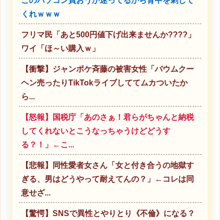
このパソコン買おうか迷ってるから背中を刺して
くれｗｗｗ
フリマ民「あと500円値下げ出来ませんか????」
ワイ「ほ～い購入ｗ」
【衝撃】ジャンポケ斉藤の被害女性「バウムクー
ヘン売ったりTikTokライブしててムカついたか
ら...
【怒報】国税庁「あのさぁ！君らがちゃんと納税
してくれないとこうなっちゃうけどどうす
る？！」←こ...
【悲報】同性愛者女さん「女と付き合うの地獄す
ぎる、男はどうやって耐えてんの？」←コレは同
意せざ...
【驚愕】SNSで異性とやりとり《不倫》になる？