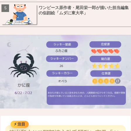
ワンピース原作者・尾田栄一郎が描いた担当編集
の似顔絵「ムダに東大卒」
M
u