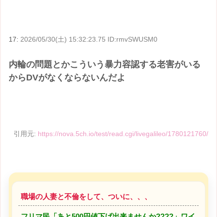
17:
2026/05/30(土) 15:32:23.75 ID:rmvSWUSM0
内輪の問題とかこういう暴力容認する老害がいる
からDVがなくならないんだよ
引用元:
https://nova.5ch.io/test/read.cgi/livegalileo/1780121760/
職場の人妻と不倫をして、ついに、、、
フリマ民「あと500円値下げ出来ませんか????」ワイ