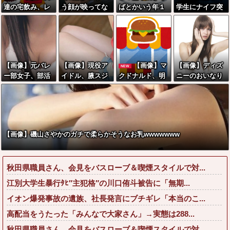
達の宅飲み、レ
う顔が映ってな
ばとかいう年１
学生にナイフ突
ベチｗｗｗｗｗ
い乳の画像が最
くらいで無性に
きつけてレイプ
ｗｗｗｗｗｗｗ
もえっちwwww
食いたくなるや
した56歳おじさ
ｗｗｗｗｗｗｗ
www
つｗｗｗｗｗｗ
んのご尊顔www
ｗｗｗｗｗ
ｗｗ
www
【画像】元バレ
【画像】現役ア
【画像】マ
【画像】ディズ
NEW
ー部女子、部活
イドル、腋スジ
クドナルド、明
ニーのおいなり
が終わっても太
が大変なことに
日から発売のポ
巻（600円）、
ももがえっちす
なってるwwww
ケモンハッピー
流石にアレすぎ
ぎる
セットに個数制
て賛否両論の大
限を設けるｗｗ
炎上をしてしま
ｗ
うw w w w w w
【画像】磯山さやかのガチで柔らかそうなお乳wwwwwww
w
秋田県職員さん、会見をバスローブ＆喫煙スタイルで対...
江別大学生暴行ﾀﾋ″主犯格″の川口侑斗被告に「無期...
イオン爆発事故の遺族、社長発言にブチギレ「本当のこ...
高配当をうたった「みんなで大家さん」→実態は288...
秋田県職員さん、会見をバスローブ＆喫煙スタイルで対...