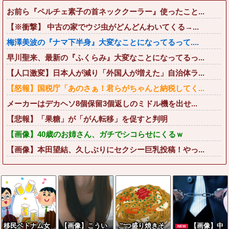
お前ら『ペルチェ素子の首ネッククーラー』使ったこと...
【※衝撃】 中古の家でウジ虫がどんどんわいてくる→...
梅澤美波の『ナマ下半身』大変なことになってるって....
早川聖来、最新の『ふくらみ』大変なことになってるっ...
【人口激変】日本人が減り「外国人が増えた」自治体ラ...
【怒報】国税庁「あのさぁ！君らがちゃんと納税してく...
メーカーはデカヘソ8個保留3個返しのミドル機を出せ...
【悲報】「果糖」が「がん転移」を促すと判明
【画像】40歳のお姉さん、ガチでシコらせにくるｗ
【画像】本田望結、久しぶりにセクシー巨乳投稿！やっ...
移民ベトナム女
【画像】こうい
ごつ盛り焼きそ
【画像】中
NEW