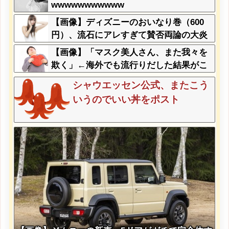
wwwwwwwwwww
【画像】ディズニーのおいなり巻（600
円）、流石にアレすぎて賛否両論の大炎
上をしてしまうw w w w w w w
【画像】「マスク美人さん、また我々を
欺く」←海外でも流行りだした結果がこ
ちらw w w w w w w
シャウエッセン公式、またこう
いうのでいい丼をポスト