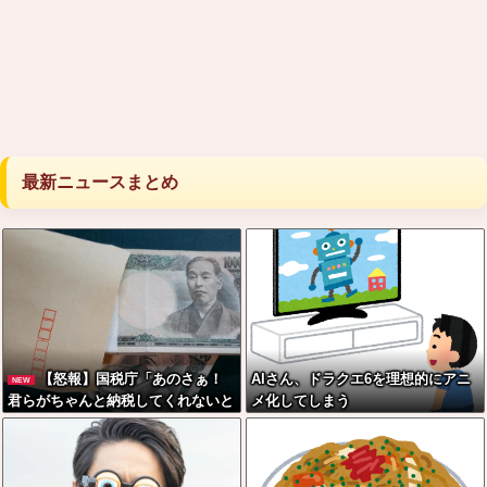
最新ニュースまとめ
【怒報】国税庁「あのさぁ！
AIさん、ドラクエ6を理想的にアニ
NEW
君らがちゃんと納税してくれないと
メ化してしまう
こうなっちゃうけどどうする？！」
←これw w w w w w w w