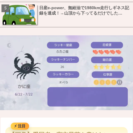
日産e-power、無給油で1980km走行しギネス記
録を達成！→山頂から下ってるだけでした…
M
u