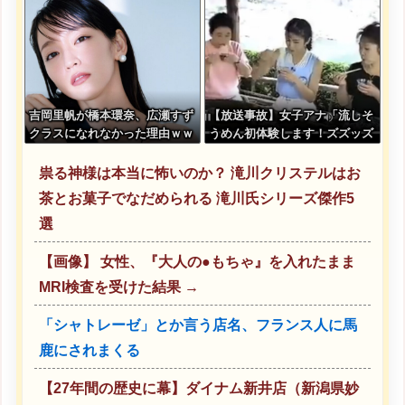
吉岡里帆が橋本環奈、広瀬すず
【放送事故】女子アナ「流しそ
クラスになれなかった理由ｗｗ
うめん初体験します！ズズッズ
ｗｗｗｗ
ッ…ズッ………ゲホォッ！」
祟る神様は本当に怖いのか？ 滝川クリステルはお
茶とお菓子でなだめられる 滝川氏シリーズ傑作5
選
【画像】 女性、『大人の●もちゃ』を入れたまま
MRI検査を受けた結果 →
「シャトレーゼ」とか言う店名、フランス人に馬
鹿にされまくる
【27年間の歴史に幕】ダイナム新井店（新潟県妙