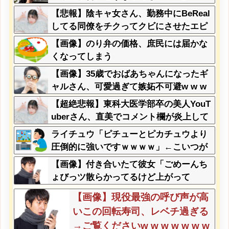
レはどっちが悪いのか？大論争が巻き起
【悲報】陰キャ女さん、勤務中にBeReal
こってしまう…
してる同僚をチクってクビにさせたエピ
ソードを大公開←これガチだと思
【画像】のり弁の価格、庶民には届かな
う？？？？？
くなってしまう
【画像】35歳でおばあちゃんになったギ
ャルさん、可愛過ぎて嫉妬不可避w w w
w w w w w w w w
【超絶悲報】東科大医学部卒の美人YouT
uberさん、直美でコメント欄が炎上して
しまう…
ライチュウ「ピチューとピカチュウより
圧倒的に強いですｗｗｗｗ」←こいつが
不人気な理由
【画像】付き合いたて彼女「ごめーんち
ょびっツ散らかってるけど上がって
～！」←お前らだったらコレ別れる
【画像】現役最強の呼び声が高
か？？？？？
いこの回転寿司、レベチ過ぎる
→ご覧くださいw w w w w w w