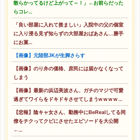
散らかってるけど上がって～！」←お前らだった
らコレ...
「良い部屋に入れて羨ましい」入院中の父の個室
に入り浸る見ず知らずの大部屋おばあさん…勝手
にお菓...
【画像】元陸部JKが生脚さらす
【画像】のり弁の価格、庶民には届かなくなって
しまう
【画像】最新の浜辺美波さん、ガチのマジで可愛
過ぎてワイらをドキドキさせてしまうw w w w ...
【悲報】陰キャ女さん、勤務中にBeRealしてる同
僚をチクってクビにさせたエピソードを大公開
←...