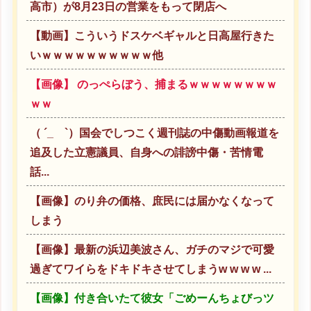
高市）が8月23日の営業をもって閉店へ
【動画】こういうドスケベギャルと日高屋行きた
いｗｗｗｗｗｗｗｗｗｗ他
【画像】 のっぺらぼう、捕まるｗｗｗｗｗｗｗｗ
ｗｗ
（ ´_ゝ`）国会でしつこく週刊誌の中傷動画報道を
追及した立憲議員、自身への誹謗中傷・苦情電
話...
【画像】のり弁の価格、庶民には届かなくなって
しまう
【画像】最新の浜辺美波さん、ガチのマジで可愛
過ぎてワイらをドキドキさせてしまうw w w w ...
【画像】付き合いたて彼女「ごめーんちょびっツ