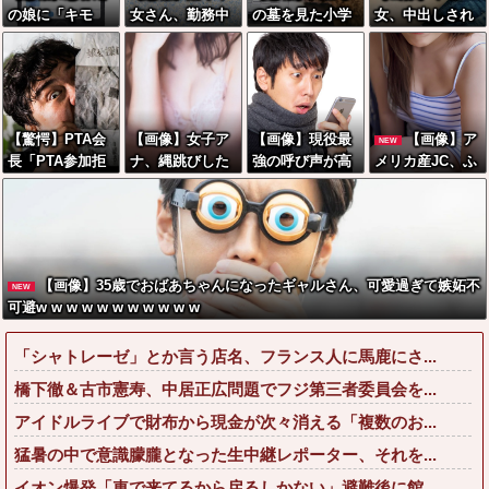
の娘に「キモ
女さん、勤務中
の墓を見た小学
女、中出しされ
ッ」と言われた
にBeRealしてる
生「おばさんが
ると子宮がこう
お父さん、グレ
同僚をチクって
いじわる」←こ
なるwww
るｗｗｗｗｗｗ
クビにさせたエ
れ、年代ととも
ｗ
ピソードを大公
に変わっていく
開←これガチだ
よな…
【驚愕】PTA会
【画像】女子ア
【画像】現役最
【画像】ア
NEW
と思
長「PTA参加拒
ナ、縄跳びした
強の呼び声が高
メリカ産JC、ふ
う？？？？？
否した親へ最終
らお乳も二重跳
いこの回転寿
つうにえっちだ
警告。こうなっ
びしてしまうww
司、レベチ過ぎ
ったwwwwwww
てもいい？」←
w
る→ご覧くださ
コレはどっちが
いw w w w w w
悪いのか？大論
w
【画像】35歳でおばあちゃんになったギャルさん、可愛過ぎて嫉妬不
NEW
争が巻き起こっ
可避w w w w w w w w w w w
てしまう…
「シャトレーゼ」とか言う店名、フランス人に馬鹿にさ...
橋下徹＆古市憲寿、中居正広問題でフジ第三者委員会を...
アイドルライブで財布から現金が次々消える「複数のお...
猛暑の中で意識朦朧となった生中継レポーター、それを...
イオン爆発「車で来てるから戻るしかない」避難後に館...