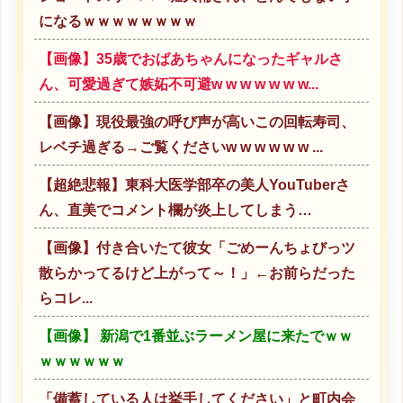
になるｗｗｗｗｗｗｗｗ
【画像】35歳でおばあちゃんになったギャルさ
ん、可愛過ぎて嫉妬不可避w w w w w w w...
【画像】現役最強の呼び声が高いこの回転寿司、
レベチ過ぎる→ご覧くださいw w w w w w ...
【超絶悲報】東科大医学部卒の美人YouTuberさ
ん、直美でコメント欄が炎上してしまう…
【画像】付き合いたて彼女「ごめーんちょびっツ
散らかってるけど上がって～！」←お前らだった
らコレ...
【画像】 新潟で1番並ぶラーメン屋に来たでｗｗ
ｗｗｗｗｗｗ
「備蓄している人は挙手してください」と町内会