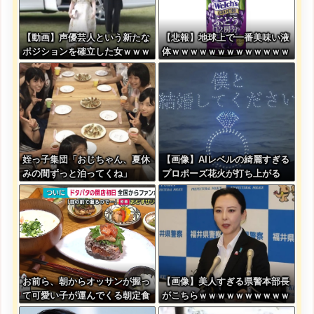
【動画】声優芸人という新たな
【悲報】地球上で一番美味い液
ポジションを確立した女ｗｗｗ
体ｗｗｗｗｗｗｗｗｗｗｗｗｗ
ｗｗｗｗｗｗｗｗｗｗｗｗｗｗ
ｗｗｗｗｗｗｗｗｗｗｗｗｗｗ
ｗ
ｗｗｗｗｗｗ
姪っ子集団「おじちゃん、夏休
【画像】AIレベルの綺麗すぎる
みの間ずっと泊ってくね」
プロポーズ花火が打ち上がる
㊗????
お前ら、朝からオッサンが握っ
【画像】美人すぎる県警本部長
て可愛い子が運んでくる朝定食
がこちらｗｗｗｗｗｗｗｗｗｗ
（2200円）頼める？