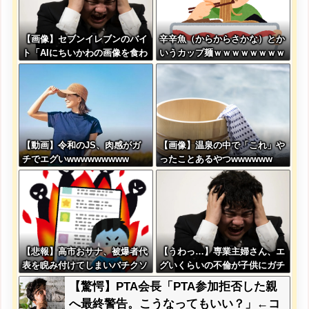
【画像】セブンイレブンのバイ
辛辛魚（からからさかな）とか
ト「AIにちいかわの画像を食わ
いうカップ麺ｗｗｗｗｗｗｗｗ
せてっと………できた！」→と
ｗｗ
んでもないものが出来上がって
しまうw w w w w
【動画】令和のJS、肉感がガ
【画像】温泉の中で「これ」や
チでエグいwwwwwwwww
ったことあるやつwwwwww
【悲報】高市おサナ、被爆者代
【うわっ…】専業主婦さん、エ
表を睨み付けてしまいバチクソ
グいくらいの不倫が子供にガチ
炎上し始めるｗｗｗｗｗｗｗｗ
バレした結果…
【驚愕】PTA会長「PTA参加拒否した親
ｗ
へ最終警告。こうなってもいい？」←コ