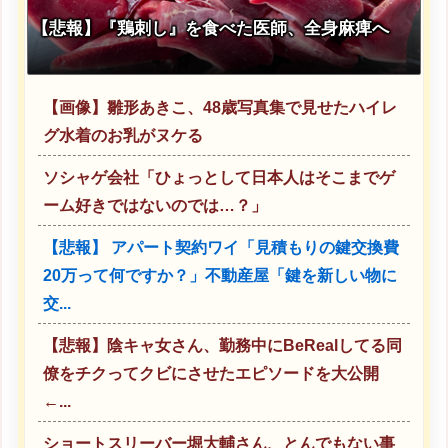
【悲報】『鶏刺し』を食べた医師、全身麻痺へ
【画像】雛形あきこ、48歳写真集で見せたハイレ
グ水着のお乳がヌケる
ソシャゲ会社「ひょっとして日本人はそこまでゲ
ーム好きではないのでは…？」
【悲報】 アパート契約ワイ「見積もりの鍵交換費
20万って何ですか？」不動産屋「鍵を新しい物に
交...
【悲報】陰キャ女さん、勤務中にBeRealしてる同
僚をチクってクビにさせたエピソードを大公開
←...
ショートスリーバー堀大輔さん、とんでもない事