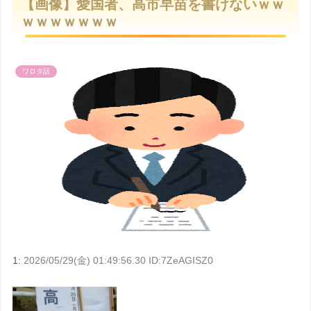
【画像】愛国者、高市早苗を書けないｗｗ
t
ｗｗｗｗｗｗｗ
e
ワロタ話
1:
2026/05/29(金) 01:49:56.30 ID:7ZeAGISZ0