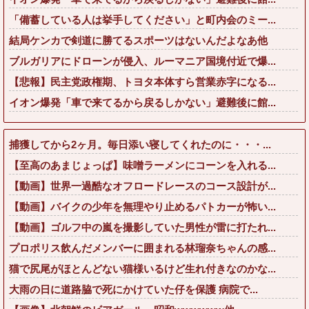
「備蓄している人は挙手してください」と町内会のミー...
結局ケンカで剣道に勝てるスポーツはないんだよなあ他
ブルガリアにドローンが侵入、ルーマニア国境付近で爆...
【悲報】民主党政権期、トヨタ本体すら営業赤字になる...
イオン爆発「車で来てるから戻るしかない」避難後に館...
捕獲してから2ヶ月。毎日添い寝してくれたのに・・・...
【至高のあまじょっぱ】味噌ラーメンにコーンを入れる...
【動画】世界一過酷なオフロードレースのコース設計が...
【動画】バイクの少年を無理やり止めるパトカーが怖い...
【動画】ゴルフ中の嵐を撮影していた男性が雷に打たれ...
プロポリス飲んだメンバーに囲まれる林瑠奈ちゃんの感...
猫で尻尾がほとんどない猫様いるけど生れ付きなのかな...
大雨の日に道路脇で死にかけていた仔を保護 病院で...