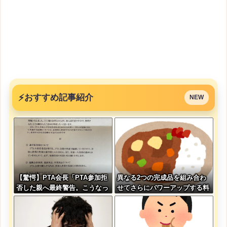
⚡
おすすめ記事紹介
NEW
【驚愕】PTA会長「PTA参加拒
異なる2つの完成品を組み合わ
否した親へ最終警告。こうなっ
せてさらにパワーアップする料
てもいい？」
理「カツカレー」以外にない