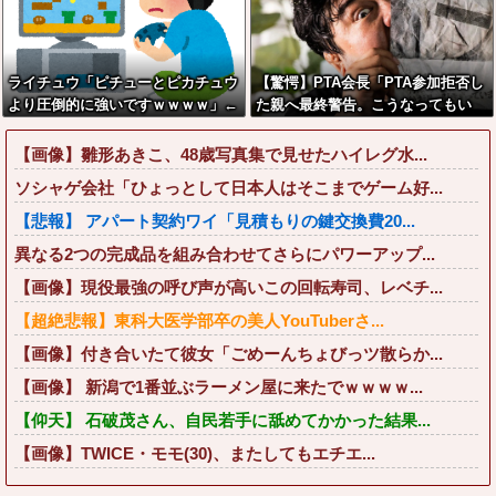
ライチュウ「ピチューとピカチュウ
【驚愕】PTA会長「PTA参加拒否し
より圧倒的に強いですｗｗｗｗ」←
た親へ最終警告。こうなってもい
こいつが不人気な理由
い？」←コレはどっちが悪いのか？
大論争が巻き起こってしまう…
【画像】雛形あきこ、48歳写真集で見せたハイレグ水...
ソシャゲ会社「ひょっとして日本人はそこまでゲーム好...
【悲報】 アパート契約ワイ「見積もりの鍵交換費20...
異なる2つの完成品を組み合わせてさらにパワーアップ...
【画像】現役最強の呼び声が高いこの回転寿司、レベチ...
【超絶悲報】東科大医学部卒の美人YouTuberさ...
【画像】付き合いたて彼女「ごめーんちょびっツ散らか...
【画像】 新潟で1番並ぶラーメン屋に来たでｗｗｗｗ...
【仰天】 石破茂さん、自民若手に舐めてかかった結果...
【画像】TWICE・モモ(30)、またしてもエチエ...