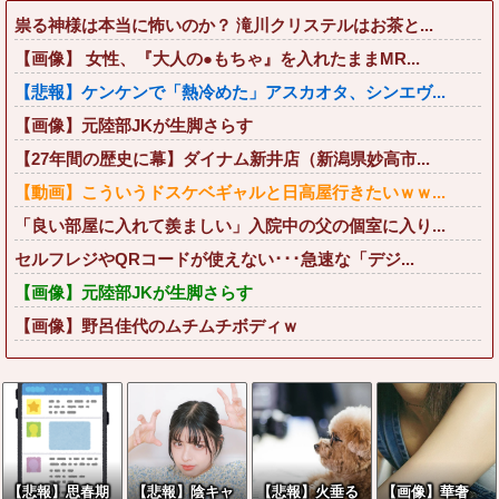
祟る神様は本当に怖いのか？ 滝川クリステルはお茶と...
【画像】 女性、『大人の●もちゃ』を入れたままMR...
【悲報】ケンケンで「熱冷めた」アスカオタ、シンエヴ...
【画像】元陸部JKが生脚さらす
【27年間の歴史に幕】ダイナム新井店（新潟県妙高市...
【動画】こういうドスケベギャルと日高屋行きたいｗｗ...
「良い部屋に入れて羨ましい」入院中の父の個室に入り...
セルフレジやQRコードが使えない･･･急速な「デジ...
【画像】元陸部JKが生脚さらす
【画像】野呂佳代のムチムチボディｗ
【悲報】思春期
【悲報】陰キャ
【悲報】火垂る
【画像】華奢