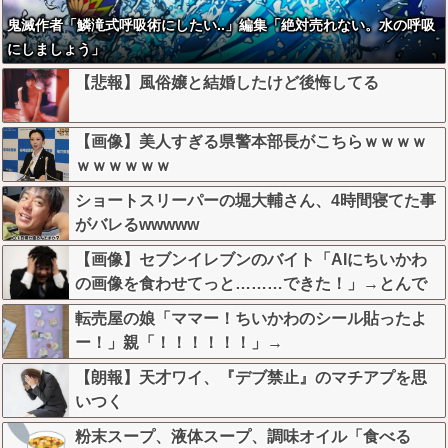
鬼滅作者「鱗滝式呼吸術にしたい..」編集「絶対売れない。水の呼吸
にしましょう」
【悲報】風俗嬢と結婚したけど後悔してる
【画像】美人すぎる県警本部長がこちらｗｗｗｗ
ｗｗｗｗｗｗ
ショートスリーパーの堀大輔さん、4時間寝てた事
がバレるwwwww
【画像】セブンイレブンのバイト「AIにちいかわ
の画像を食わせてっと………できた！」→とんで
もないものが出来上がってしまうw w w w w
転売屋の娘「ママー！ちいかわのシール貼ったよ
ー！」親「！！！！！！」→
【朗報】天才ワイ、『デブ禁止』のマチアプを思
いつく
粉末スープ、液体スープ、調味オイル「食べる