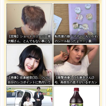
【悲報】ショートスリーバー堀
転売屋の娘「ママー！ちいかわ
大輔さん、とんでもない事にな
のシール貼ったよー！」親
る・・・
「！！！！！！」→
【画像】佐倉綾音(32)、ついに
【衝撃画像】白石麻衣さん(3
自分のシコポイントに気付いて
4)、高校生の息子がいるオカン
しまう・・・
みたいになってしまう・・・