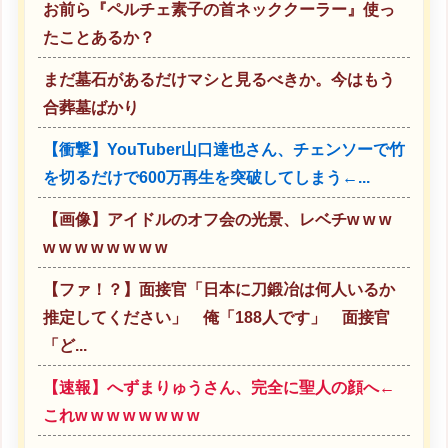
お前ら『ペルチェ素子の首ネッククーラー』使っ
たことあるか？
まだ墓石があるだけマシと見るべきか。今はもう
合葬墓ばかり
【衝撃】YouTuber山口達也さん、チェンソーで竹
を切るだけで600万再生を突破してしまう←...
【画像】アイドルのオフ会の光景、レベチw w w
w w w w w w w w
【ファ！？】面接官「日本に刀鍛冶は何人いるか
推定してください」 俺「188人です」 面接官
「ど...
【速報】へずまりゅうさん、完全に聖人の顔へ←
これw w w w w w w w