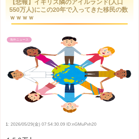
【悲報】イギリス隣のアイルランド(人口
t
550万人)にこの20年で入ってきた移民の数
e
ｗｗｗｗ
海外ニュース
1:
2026/05/29(金) 07:54:30.09 ID:nGMuPxh20