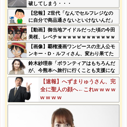
破してしまう・・・
【悲報】Z世代「なんでセルフレジなの
に自分で商品通さないといけないんだ」
【動画】御当地アイドルだった頃の今田
美桜、レベチｗｗｗｗｗｗｗｗｗｗｗｗ
ｗｗｗｗｗｗ
【画像】覇権漫画ワンピースの主人公モ
ンキー・D・ルフィさん、変わり果てた
姿で発見される・・・
鈴木紗理奈「ボランティアはもちろんだ
が、今熊本へ旅行に行くことも支援にな
る」
【速報】へずまりゅうさん、完
全に聖人の顔へ←これw w w w
w w w w