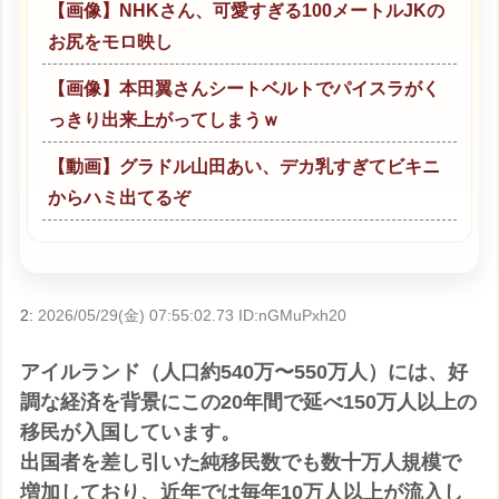
【画像】NHKさん、可愛すぎる100メートルJKの
お尻をモロ映し
【画像】本田翼さんシートベルトでパイスラがく
っきり出来上がってしまうｗ
【動画】グラドル山田あい、デカ乳すぎてビキニ
からハミ出てるぞ
2:
2026/05/29(金) 07:55:02.73 ID:nGMuPxh20
アイルランド（人口約540万〜550万人）には、好
調な経済を背景にこの20年間で延べ150万人以上の
移民が入国しています。
出国者を差し引いた純移民数でも数十万人規模で
増加しており、近年では毎年10万人以上が流入し