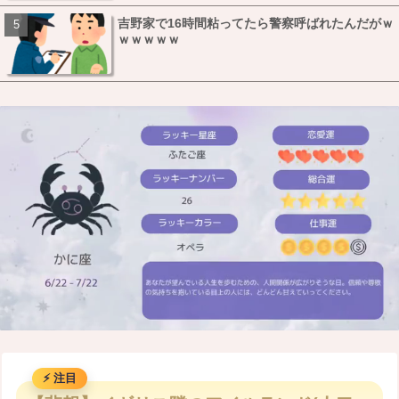
吉野家で16時間粘ってたら警察呼ばれたんだがｗ
ｗｗｗｗｗ
M
u