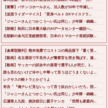
【衝撃】パチンコホールさん、法人数が10年で半減し...
【仮面ライダーマイス】「変身ベルト DXマイスドラ...
「ジャニーさんとつかこうへい氏は同じ」少年隊・錦織...
【朗報】秋田に日本最大級のAIデータセンター建設へ...
北朝鮮の金与正党総務部長、日本のトマホーク発射試験...
【倉庫型陳列】熊本地震でコストコの商品落下「重く受...
【動画】名古屋栄で不良外人が警察官を突き飛ばす。逮...
【動画】サッカーの試合中の落雷で選手1人が死亡、1...
誰も言わないけど冷やし中華って言うほどうまくないよ...
レクサスの軽トラとかどうよ
有吉「『俺テレビ見ない』って言う奴おかしいだろ。団...
「ジャニーさんとつかこうへい氏は同じ」少年隊・錦織...
広瀬章人九段、挑決前日に親子ケンカ 「世間も家庭内...