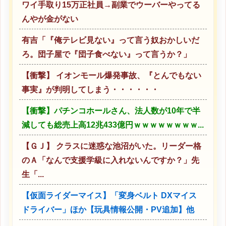
ワイ手取り15万正社員→副業でウーバーやってる
んやが金がない
有吉「『俺テレビ見ない』って言う奴おかしいだ
ろ。団子屋で『団子食べない』って言うか？」
【衝撃】 イオンモール爆発事故、『とんでもない
事実』が判明してしまう・・・・・・
【衝撃】パチンコホールさん、法人数が10年で半
減しても総売上高12兆433億円ｗｗｗｗｗｗｗｗ...
【ＧＪ】 クラスに迷惑な池沼がいた。リーダー格
のＡ「なんで支援学級に入れないんですか？」先
生「...
【仮面ライダーマイス】「変身ベルト DXマイス
ドライバー」ほか【玩具情報公開・PV追加】他