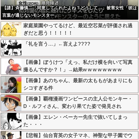
【謎】斉藤慎二「同意してくれたよね？どうして…」被害女性「彼は
言葉が通じないモンスター」
家庭菜園やってるけど、最近空芯菜が評価され過
ぎだと思う！！！！！
「礼を言う…」←言えよ????
【画像】ぼうけつ「えっ、私だけ横を向いて写真
撮るんですか？！」→結果w w w w w w w w
【画像】あのちゃん、最新の太ももがあまりにも
シコすぎる件
【画像】覇権漫画ワンピースの主人公モンキー・
D・ルフィさん、変わり果てた姿で発見され
る・・・
【画像】エレン・ベーカー先生で抜いてしまっ
た・・・
【悲報】仙台育英の女子マネ、神聖な甲子園でウ