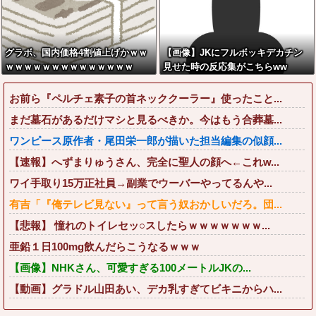
グラボ、国内価格4割値上げかｗｗ
【画像】JKにフルボッキデカチン
ｗｗｗｗｗｗｗｗｗｗｗｗｗｗ
見せた時の反応集がこちらww
お前ら『ペルチェ素子の首ネッククーラー』使ったこと...
まだ墓石があるだけマシと見るべきか。今はもう合葬墓...
ワンピース原作者・尾田栄一郎が描いた担当編集の似顔...
【速報】へずまりゅうさん、完全に聖人の顔へ←これw...
ワイ手取り15万正社員→副業でウーバーやってるんや...
有吉「『俺テレビ見ない』って言う奴おかしいだろ。団...
【悲報】 憧れのトイレセッ○スしたらｗｗｗｗｗｗｗ...
亜鉛１日100mg飲んだらこうなるｗｗｗ
【画像】NHKさん、可愛すぎる100メートルJKの...
【動画】グラドル山田あい、デカ乳すぎてビキニからハ...