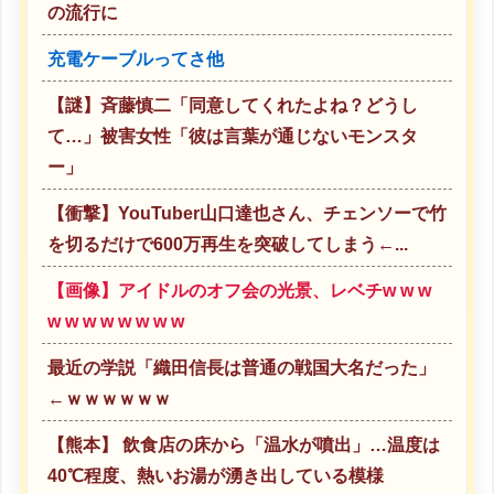
の流行に
充電ケーブルってさ他
【謎】斉藤慎二「同意してくれたよね？どうし
て…」被害女性「彼は言葉が通じないモンスタ
ー」
【衝撃】YouTuber山口達也さん、チェンソーで竹
を切るだけで600万再生を突破してしまう←...
【画像】アイドルのオフ会の光景、レベチw w w
w w w w w w w w
最近の学説「織田信長は普通の戦国大名だった」
←ｗｗｗｗｗｗ
【熊本】 飲食店の床から「温水が噴出」…温度は
40℃程度、熱いお湯が湧き出している模様