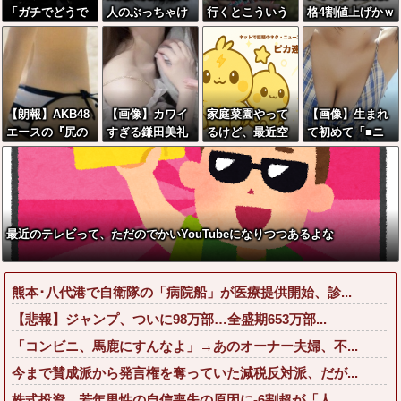
「ガチでどうで
人のぶっちゃけ
行くとこういう
格4割値上げかｗ
もいい」女の報
たセッ■ス経験
恵体メロン乳(3
ｗｗｗｗｗｗｗ
告ランキング、
人数がこちらww
5)を指名してし
ｗｗｗｗｗｗｗ
圧倒的第１位と
wwwwww
まう奴wwwww
ｗ
言えば『コレ』
w w w w w w w
【朗報】AKB48
【画像】カワイ
家庭菜園やって
【画像】生まれ
w w w
エースの『尻の
すぎる鎌田美礼
るけど、最近空
て初めて「■ニ
割れ目』セ■ク
棋士、サンタコ
芯菜が評価され
ス」握って恥ず
スすぎんだろww
スが性的すぎる
過ぎだと思
かしい女の子さ
www
う！！！！！
んwww
最近のテレビって、ただのでかいYouTubeになりつつあるよな
熊本･八代港で自衛隊の「病院船」が医療提供開始、診...
【悲報】ジャンプ、ついに98万部…全盛期653万部...
「コンビニ、馬鹿にすんなよ」→あのオーナー夫婦、不...
今まで賛成派から発言権を奪っていた減税反対派、だが...
株式投資、若年男性の自信喪失の原因に-6割超が「人...