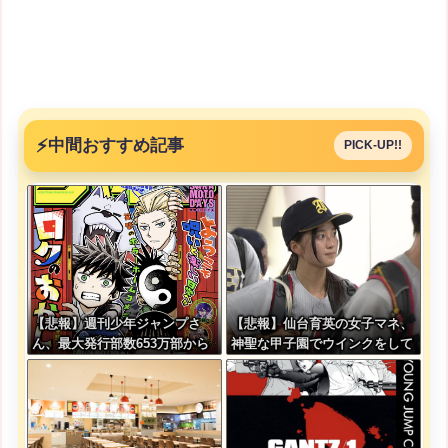
⚡
中間おすすめ記事
PICK-UP!!
【悲報】週刊少年ジャンプさ
【悲報】仙台育英の女子マネ、
ん、最大発行部数653万部から
神聖な甲子園でウインクをして
急降下でついに100万部を割っ
しまう
てしまう