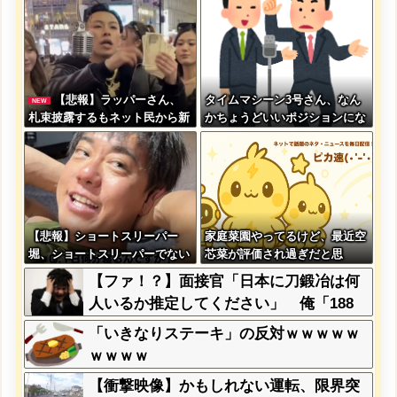
【悲報】ラッパーさん、
タイムマシーン3号さん、なん
NEW
札束披露するもネット民から新
かちょうどいいポジションにな
社会人の初ボーナスくらいしか
る
ないと笑われる
【悲報】ショートスリーパー
家庭菜園やってるけど、最近空
堀、ショートスリーパーでない
芯菜が評価され過ぎだと思
事がバレてしまう
う！！！！！
【ファ！？】面接官「日本に刀鍛冶は何
人いるか推定してください」 俺「188
人です」 面接官「どういう風に考えま
「いきなりステーキ」の反対ｗｗｗｗｗ
したか？」 俺「知ってました」→この
ｗｗｗｗ
後『こう』なったんだがマジで納得いか
【衝撃映像】かもしれない運転、限界突
ない！！！！！