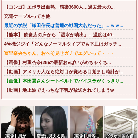
【コンゴ】エボラ出血熱、感染3600人…過去最大の...
充電ケーブルってさ他
最近の学説「織田信長は普通の戦国大名だった」←ｗｗ...
【熊本】 飲食店の床から「温水が噴出」…温度は40...
4号機ジジイ「どんなノーマルタイプでも下皿はガッチ...
冨里奈央ちゃん、おへそ見せガチでエグいって・・・
【画像】村重杏奈(28)の最新お●ぱいがめちゃくち...
【動画】アメリカ人なら絶対目が覚める目覚まし時計が...
【画像】本田翼さんシートベルトでパイスラがくっきり...
【動画】地上波でえっちな下乳が放送されてしまうw
【画像】男が
清楚に見える美
【画像】風俗に
グラボ、国内価