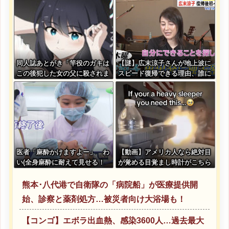
わ」
同人誌あとがき「竿役のガキは
【謎】広末涼子さんが地上波に
この後犯した女の父に殺されま
スピード復帰できる理由、誰に
す」
も分からない・・・
医者「麻酔かけますよー」 わ
【動画】アメリカ人なら絶対目
い(全身麻酔に耐えて見せる！
が覚める目覚まし時計がこちら
うおおおおおお！！！！)
ｗｗｗｗｗ
熊本･八代港で自衛隊の「病院船」が医療提供開
始、診察と薬剤処方…被災者向け大浴場も！
【コンゴ】エボラ出血熱、感染3600人…過去最大