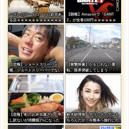
ハズレのフードコートに必ずあ
【朗報】Amazonで「GANT
る店ｗｗｗｗｗｗｗｗｗｗｗｗ
Z」が全巻100円ｗｗｗｗｗｗ
ｗｗｗｗ
【悲報】ショートスリーパー
【衝撃映像】かもしれない運
堀、ショートスリーパーでない
転、限界突破してしまう・・・
事がバレてしまう
【悲報】町のお弁当屋さん「申
鈴木紗理奈「ボランティアはも
し訳ないが消費税1%になった
ちろんだが、今熊本へ旅行に行
らその分商品代を値上げする
くことも支援になる」