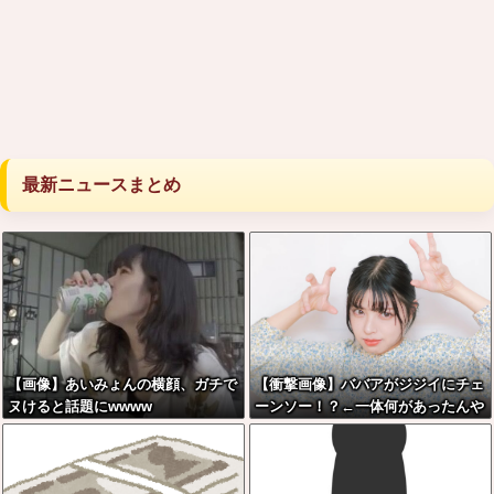
最新ニュースまとめ
【画像】あいみょんの横顔、ガチで
【衝撃画像】ババアがジジイにチェ
ヌけると話題にwwww
ーンソー！？←一体何があったんや
コレw w w w w w w w w