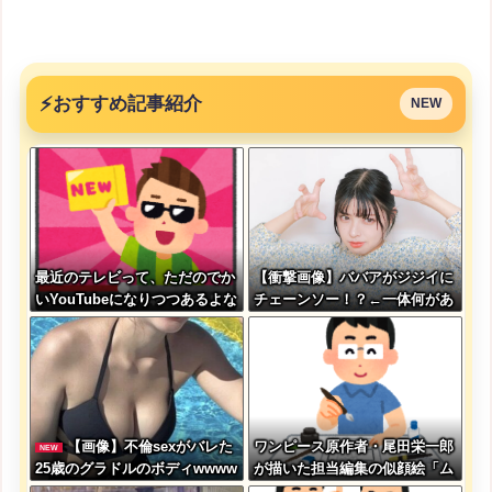
⚡
おすすめ記事紹介
NEW
最近のテレビって、ただのでか
【衝撃画像】ババアがジジイに
いYouTubeになりつつあるよな
チェーンソー！？←一体何があ
ったんやコレw w w w w w w
w w
【画像】不倫sexがバレた
ワンピース原作者・尾田栄一郎
NEW
25歳のグラドルのボディwwww
が描いた担当編集の似顔絵「ム
wwww
ダに東大卒」