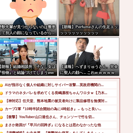
野獣先輩が見つからないのは整形
【朗報】Perfumeさんの生足エッ
して別人の顔になっているから←
ッッッッッッッッッッ
これ
【朗報】結婚相談所、子なし女は
【速報】へずまりゅうさん、完全
『怪物』と結論づけてしまうww
に聖人の顔へ←これw w w w w
wwww
w w w
AIが指示なく個人や組織に対しサイバー攻撃…英政府機関の...
ドラマのネタバレを求めてくる長嶋凛桜ちゃんワロタｗ【乃木...
【神対応】任天堂、熊本地震の被災者向けに製品修理を無償対...
カープ2軍『10時半試合開始の為に4時起き』←もっと良い...
【衝撃】YouTuber山口達也さん、チェンソーで竹を切...
まさか敗因が『早川の回跨ぎ』になるとは思わなかったな他
【消費減税】お弁当屋、『衝撃的な発言』をしてしまう・・・...