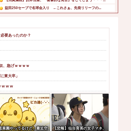
益田250セーブで名球会入り ←これさぁ、先発リリーフの...
【画像】この∧∨女優さんで100万回抜いてるｗｗｗｗｗｗ...
「みんなの演奏を被災地に届けよう!」とか言い出した吹奏楽...
ジャンポケ斉藤の被害女性「バウムクーヘン売ったりTikT...
す必要あったのか？
韓国人「現在、日本が密かに韓国からパクっているものがこち...
【ニュース】 台風13号、迷走・・・他
日本の防衛白書「韓国は重要な隣国」だと3年連続で位置づけ...
い奴、急げｗｗｗｗ
ダに東大卒」
w w w
果…
「彼は言葉が通じないモンスター」
00万再生を突破してしまう←正直、こう言...
ルを見た。
庭菜園やってるけど、最近空
【悲報】仙台育英の女子マネ、