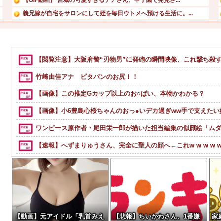
義兄嫁が自宅をサロンにして姪を毎日ウトメへ預ける生活に。...
【速報】 NHKの性被害問題、性加害した番組出演者が衝撃...
兄嫁「正月に帰るから、ゲームと、いいお肉と酒と、お風呂グ...
【画像】田中みな実(39) 妊娠中でも露出多めのドレス、...
【閲覧注意】大阪府警“刃物男”に発砲の瞬間映像、これ撃ち殺
恵俊彰「総理がいろんなところに足を運べばクーラーが…」 ...
竹﨑由佳アナ ピタパンのお尻！！
【画像】この推定Gカップ以上のお○ぱい、本物かわかる？
【画像】小6豊島心桜ちゃんのおっ●いデカ過ぎww手で支えた
ワンピース原作者・尾田栄一郎が描いた担当編集の似顔絵「ム
【速報】へずまりゅうさん、完全に聖人の顔へ←これw w w w w 
【超絶悲報】婚活女子さん、残酷な現実に気付いてしまった結
【謎】斉藤慎二「同意してくれたよね？どうして…」被害女性
【衝撃】YouTuber山口達也さん、チェンソーで竹を切るだけで6
【宮崎】マジ勘弁してほしい。久しぶりに恐ろしい子供ミサイ
【動画】元アイドル「乳首みえ
【悲報】ちいかわさん、1番嫌
家