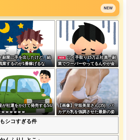
NEW
々副業に手を出したけど、結
ワイ手取り15万正社員→副
NEW
残業するのが1番稼げるな
業でウーバーやってるんやが金
がない
産が社運をかけて発売するSU
【画像】宇垣美里さん(35)、バ
ｗｗｗｗｗｗｗ
カデカ乳を強調させた最新の姿
wwww
もシコすぎる件
かんふりしとこ」