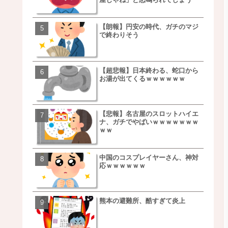
【朗報】円安の時代、ガチのマジ
【朗報】NOギルティ炭酸
で終わりそう
ｗｗｗｗｗｗｗｗｗｗｗ
【超悲報】日本終わる、蛇口から
【画像】例の梨を5000個
お湯が出てくるｗｗｗｗｗｗ
家さん、少し流れが変わ
【悲報】名古屋のスロットハイエ
【悲報】日本、ついに駅
ナ、ガチでやばいｗｗｗｗｗｗｗ
段が限界突破ｗｗｗｗｗ
ｗｗ
ｗｗｗｗ
中国のコスプレイヤーさん、神対
【悲報】すき家、炎上ｗ
応ｗｗｗｗｗｗ
ｗｗｗｗｗｗｗｗｗｗｗ
ｗｗｗ
熊本の避難所、酷すぎて炎上
【画像】三百円でできる
ベチｗｗｗｗｗｗｗｗｗ
ｗｗｗｗｗｗｗｗｗｗｗ