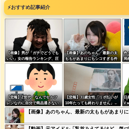
⚡
おすすめ記事紹介
突然現れ
ｗｗｗｗ
【画像】男が「ガチでどうでも
【画像】あのちゃん、最新の太
色
いい」女の報告ランキング、圧
ももがあまりにもシコすぎる件
局
倒的第１位と言えば『コレ』w
w w w w w w w w w
、吉本を
が着てる
【悲報】Z世代「なんでセルフ
【悲報】31歳女性「リボ払いが
日
ｗｗｗｗ
レジなのに自分で商品通さない
10年たっても終わりません」←
V
といけないんだ」
これw w w w w w w
【画像】あのちゃん、最新の太ももがあまりに
に本当の
ｗｗｗｗ
【動画】元アイドル「乳首みえてるけど、気づ