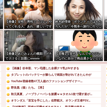
、
【画像】女性「男性で『コレ』や
鈴木紗理奈「ボランティアはもち
ってくれる人、あれ、嬉しいです
ろんだが、今熊本へ旅行に行くこ
w」→まさかの行為がこちらw w
とも支援になる」
w w w w w w w
像
【画像】あいみょんの横顔、ガチ
【悲報】Z世代「なんでセルフレ
w
でヌけると話題にwwww
ジなのに自分で商品通さないとい
けないんだ」
【画像】杉本彩、マン毛隠した全裸ナマ乳がHすぎる
タブレットのバッテリーが膨らんで画面が剥がれてきたんやが
YouTube登録者数47万人超のファッションデザイナー...
野良黒（猫）たち。【再】
秋元真夏、ノーブラノーパンを披露ｗｗタオル1枚で隠す姿が...
オランダ人「至宝を手にした」佐野航大、オランダ王者PSV...
【GIF動画】 宮城の可愛すぎるチアさん、甲子園で発見さ...