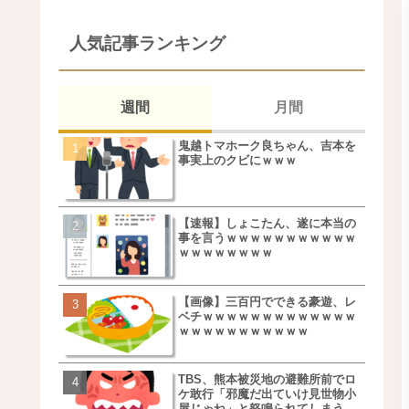
人気記事ランキング
週間
月間
鬼越トマホーク良ちゃん、吉本を
松本若菜(42歳)とかいう
事実上のクビにｗｗｗ
た美人おばさん女優ｗｗ
ｗ
【速報】しょこたん、遂に本当の
鬼越トマホーク良ちゃん
事を言うｗｗｗｗｗｗｗｗｗｗｗ
事実上のクビにｗｗｗ
ｗｗｗｗｗｗｗｗ
【画像】三百円でできる豪遊、レ
【画像】キモいオジサン
ベチｗｗｗｗｗｗｗｗｗｗｗｗｗ
服一覧がこちらｗｗｗｗ
ｗｗｗｗｗｗｗｗｗｗｗ
ｗ
TBS、熊本被災地の避難所前でロ
【速報】しょこたん、遂
ケ敢行「邪魔だ出ていけ見世物小
事を言うｗｗｗｗｗｗｗ
屋じゃね」と怒鳴られてしまう
ｗｗｗｗｗｗｗｗ