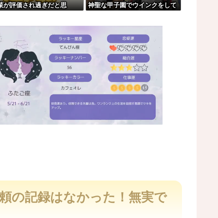
菜が評価され過ぎだと思
神聖な甲子園でウインクをして
れて死亡。
！！！！！
しまう
やｗｗｗ
役目を終えてしまったよな
M
u
t
依頼の記録はなかった！無実で
e