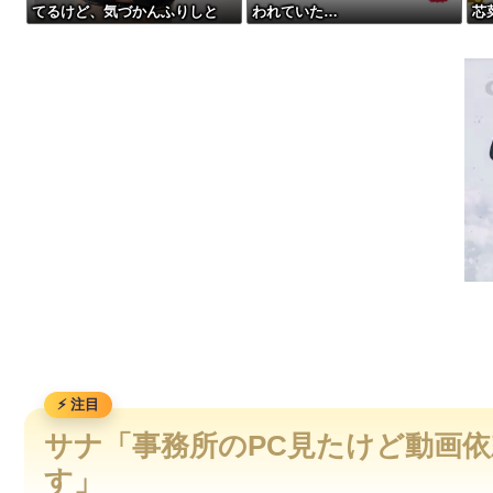
てるけど、気づかんふりしと
われていた…
芯
【動画】メキシコのインフルエンサー、ライブ配信中に襲撃さ
こ」
う
【動画】名古屋栄で不良外人が警察官を突き飛ばす。逮捕しろ
【悲報】藤井聡太六冠、19手詰を逃す
ホンダのスーパーカブってもう完全にビジネスバイクとしての
サナ「事務所のPC見たけど動画
す」