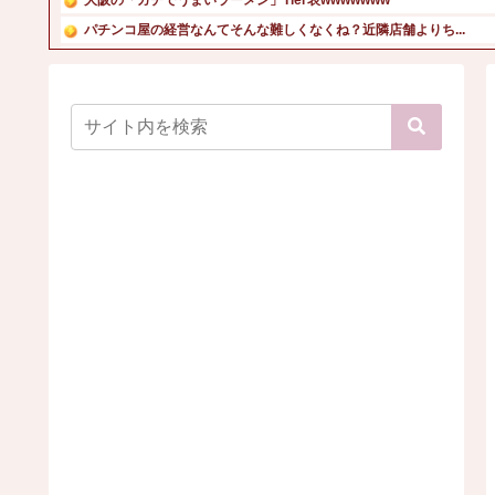
パチンコ屋の経営なんてそんな難しくなくね？近隣店舗よりち...
【コテスタ・スタサポ・フェアスタート】今後のパチンコは回...
【画像】コンビニ店員がパンチラｗ
【画像】コスプレ女さん、太ももがはち切れそう
【画像】現役女子大生のお天気リポーターの白ビキニ姿！