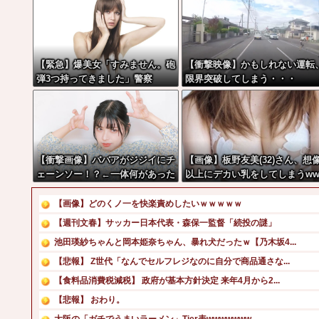
【緊急】爆美女「すみません。砲
【衝撃映像】かもしれない運転
弾3つ持ってきました」警察
限界突破してしまう・・・
「！？」自衛隊「！？」→結果w
w w w w w w w
【衝撃画像】ババアがジジイにチ
【画像】板野友美(32)さん、想
ェーンソー！？←一体何があった
以上にデカい乳をしてしまうw
んやコレw w w w w w w w w
w
【画像】どのくノ一を快楽責めしたいｗｗｗｗｗ
【週刊文春】サッカー日本代表・森保一監督「続投の謎」
池田瑛紗ちゃんと岡本姫奈ちゃん、暴れ犬だったｗ【乃木坂4...
【悲報】 Z世代「なんでセルフレジなのに自分で商品通さな...
【食料品消費税減税】 政府が基本方針決定 来年4月から2...
【悲報】 おわり。
大阪の「ガチでうまいラーメン」Tier表wwwwwww