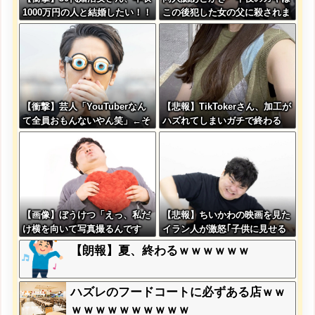
1000万円の人と結婚したい！！
この後犯した女の父に殺されま
→勿論お前ら結婚してあげるよ
す」
な？？？？？？？
【衝撃】芸人「YouTuberなん
【悲報】TikTokerさん、加工が
て全員おもんないやん笑」←そ
ハズれてしまいガチで終わる
もそもこれが始まりなんだと思
うんだがどう思う？？？？？
【画像】ぼうけつ「えっ、私だ
【悲報】ちいかわの映画を見た
け横を向いて写真撮るんです
イラン人が激怒｢子供に見せる
か？！」→結果w w w w w w
内容じゃない｡悪影響は計り知
【朗報】夏、終わるｗｗｗｗｗｗ
w w
れない｣←これw w w w w w w
w w
ハズレのフードコートに必ずある店ｗｗ
ｗｗｗｗｗｗｗｗｗｗ