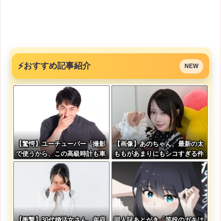
⚡
おすすめ記事紹介
NEW
【驚愕】ユーチューバー「撮影
【画像】あのちゃん、最新の太
で使うから、この高級時計も車
ももがあまりにもシコすぎる件
もぜ～んぶ経費でタダ！ｗ」←
まさかコレ本気にしてる奴なん
ておらんよな？よな？w w w w
w w w w w w w
【衝撃】30代婚活女さん、年収
同人誌あとがき「竿役のガキは