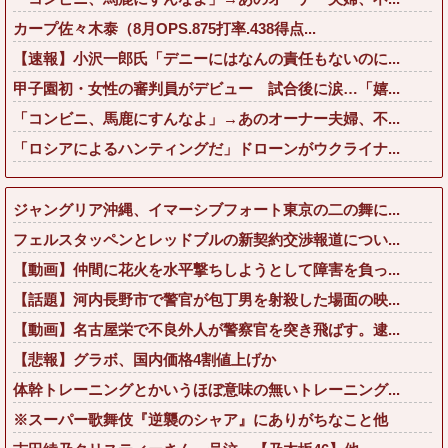
カープ佐々木泰（8月OPS.875打率.438得点...
【速報】小沢一郎氏「デニーにはなんの責任もないのに...
甲子園初・女性の審判員がデビュー 試合後に涙…「嬉...
「コンビニ、馬鹿にすんなよ」→あのオーナー夫婦、不...
「ロシアによるハンティングだ」ドローンがウクライナ...
ジャングリア沖縄、イマーシブフォート東京の二の舞に...
フェルスタッペンとレッドブルの新契約交渉報道につい...
【動画】仲間に花火を水平撃ちしようとして障害を負っ...
【話題】河内長野市で警官が包丁男を射殺した場面の映...
【動画】名古屋栄で不良外人が警察官を突き飛ばす。逮...
【悲報】グラボ、国内価格4割値上げか
体幹トレーニングとかいうほぼ意味の無いトレーニング...
※スーパー歌舞伎『逆襲のシャア』にありがちなこと他