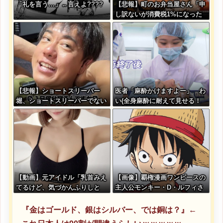
「礼を言う…」←言えよ????
【悲報】町のお弁当屋さん「申
し訳ないが消費税1%になった
らその分商品代を値上げする
わ」
【悲報】ショートスリーパー
医者「麻酔かけますよー」 わ
堀、ショートスリーパーでない
い(全身麻酔に耐えて見せる！
事がバレてしまう
うおおおおおお！！！！)
【動画】元アイドル「乳首みえ
【画像】覇権漫画ワンピースの
てるけど、気づかんふりしと
主人公モンキー・D・ルフィさ
こ」
ん、変わり果てた姿で発見され
る・・・
『金はゴールド、銀はシルバー、では銅は？』←