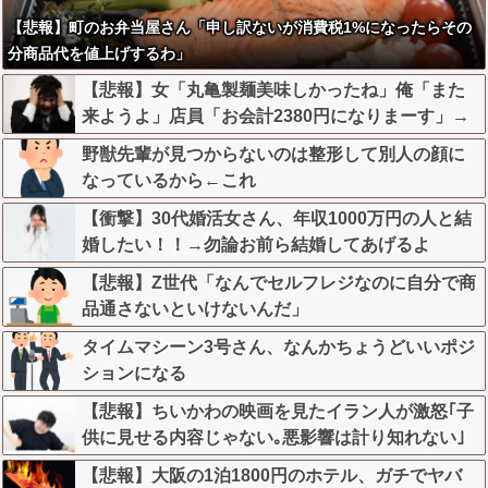
【悲報】町のお弁当屋さん「申し訳ないが消費税1%になったらその
分商品代を値上げするわ」
【悲報】女「丸亀製麺美味しかったね」俺「また
来ようよ」店員「お会計2380円になりまーす」→
その後『こう』なったんだが俺悪くないよ
野獣先輩が見つからないのは整形して別人の顔に
な？？？？？？？？
なっているから←これ
【衝撃】30代婚活女さん、年収1000万円の人と結
婚したい！！→勿論お前ら結婚してあげるよ
な？？？？？？？
【悲報】Z世代「なんでセルフレジなのに自分で商
品通さないといけないんだ」
タイムマシーン3号さん、なんかちょうどいいポジ
ションになる
【悲報】ちいかわの映画を見たイラン人が激怒｢子
供に見せる内容じゃない｡悪影響は計り知れない｣
←これw w w w w w w w w
【悲報】大阪の1泊1800円のホテル、ガチでヤバ