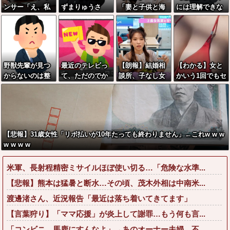
ンサー「え、私
ずまりゅうさ
「妻と子供と海
には理解できな
がスピードスケ
ん、完全に聖人
に来た」ﾊﾟｼｬ←
い恋愛、がこち
ートのピチピチ
の顔へ←これw
想像の200倍は
らｗｗｗｗｗｗ
ユニフォーム着
w w w w w w w
神々しくて草
ｗｗｗｗｗｗｗ
るんですか…？ﾑ
ｗｗｗｗｗｗｗ
ﾁｨ！！」←これ
ｗ
野獣先輩が見つ
最近のテレビっ
【朗報】結婚相
【わかる】女と
はお前らに刺さ
からないのは整
て、ただのでか
談所、子なし女
かいう1回でもセ
るやろw w w w
形して別人の顔
いYouTubeにな
は『怪物』と結
ックスしたらち
w w w w
になっているか
りつつあるよな
論づけてしまう
ょろい生物www
ら←これ
wwwwww
www
【悲報】31歳女性「リボ払いが10年たっても終わりません」←これw w w
w w w w
米軍、長射程精密ミサイルほぼ使い切る…「危険な水準...
【悲報】熊本は猛暑と断水…その頃、茂木外相は中南米...
渡邊渚さん、近況報告「最近は落ち着いてきてます」
【言葉狩り】「ママ応援」が炎上して謝罪…もう何も言...
「コンビニ、馬鹿にすんなよ」→あのオーナー夫婦、不...