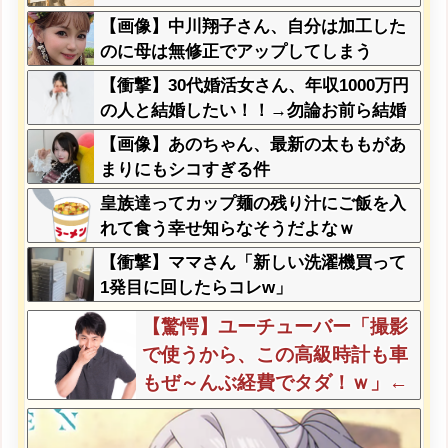
【画像】中川翔子さん、自分は加工した
のに母は無修正でアップしてしまう
【衝撃】30代婚活女さん、年収1000万円
の人と結婚したい！！→勿論お前ら結婚
してあげるよな？？？？？？？
【画像】あのちゃん、最新の太ももがあ
まりにもシコすぎる件
皇族達ってカップ麺の残り汁にご飯を入
れて食う幸せ知らなそうだよなｗ
【衝撃】ママさん「新しい洗濯機買って
1発目に回したらコレw」
【驚愕】ユーチューバー「撮影
で使うから、この高級時計も車
もぜ～んぶ経費でタダ！ｗ」←
まさかコレ本気にしてる奴なん
ておらんよな？よな？w w w w