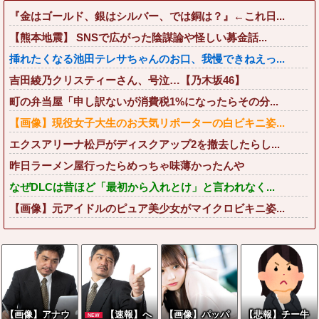
『金はゴールド、銀はシルバー、では銅は？』←これ日...
【熊本地震】 SNSで広がった陰謀論や怪しい募金話...
挿れたくなる池田テレサちゃんのお口、我慢できねえっ...
吉田綾乃クリスティーさん、号泣…【乃木坂46】
町の弁当屋「申し訳ないが消費税1%になったらその分...
【画像】現役女子大生のお天気リポーターの白ビキニ姿...
エクスアリーナ松戸がディスクアップ2を撤去したらし...
昨日ラーメン屋行ったらめっちゃ味薄かったんや
なぜDLCは昔ほど「最初から入れとけ」と言われなく...
【画像】元アイドルのピュア美少女がマイクロビキニ姿...
【画像】アナウ
【速報】へ
【画像】パッパ
【悲報】チー牛
NEW