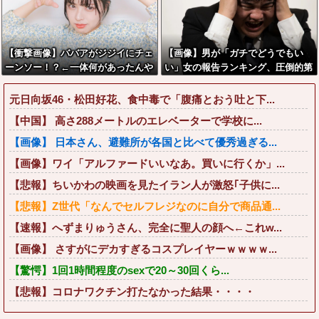
【衝撃画像】ババアがジジイにチェ
【画像】男が「ガチでどうでもい
ーンソー！？←一体何があったんや
い」女の報告ランキング、圧倒的第
コレw w w w w w w w w
１位と言えば『コレ』w w w w w w
w w w w
元日向坂46・松田好花、食中毒で「腹痛とおう吐と下...
【中国】 高さ288メートルのエレベーターで学校に...
【画像】 日本さん、避難所が各国と比べて優秀過ぎる...
【画像】ワイ「アルファードいいなあ。買いに行くか」...
【悲報】ちいかわの映画を見たイラン人が激怒｢子供に...
【悲報】Z世代「なんでセルフレジなのに自分で商品通...
【速報】へずまりゅうさん、完全に聖人の顔へ←これw...
【画像】 さすがにデカすぎるコスプレイヤーｗｗｗｗ...
【驚愕】1回1時間程度のsexで20～30回くら...
【悲報】コロナワクチン打たなかった結果・・・・