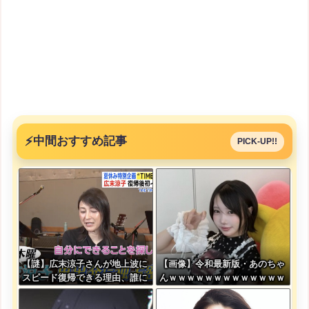
⚡
中間おすすめ記事
PICK-UP!!
【謎】広末涼子さんが地上波に
【画像】令和最新版・あのちゃ
スピード復帰できる理由、誰に
んｗｗｗｗｗｗｗｗｗｗｗｗｗ
も分からない・・・
ｗ