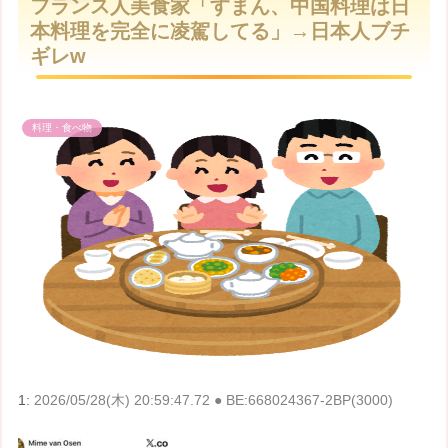
フランス人美食家「すまん、中国料理は日
t
本料理を完全に凌駕してる」→日本人ブチ
e
ギレw
料理・食べ物
1:
2026/05/28(木) 20:59:47.72 ● BE:668024367-2BP(3000)