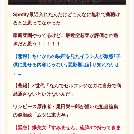
Spotify最近入れたんだけどこんなに無料で曲聴け
るとは思ってなかった
家庭菜園やってるけど、最近空芯菜が評価され過
ぎだと思う！！！！！
【悲報】ちいかわの映画を見たイラン人が激怒｢子
供に見せる内容じゃない｡悪影響は計り知れない｣
←...
【悲報】Z世代「なんでセルフレジなのに自分で商
品通さないといけないんだ」
ワンピース原作者・尾田栄一郎が描いた担当編集
の似顔絵「ムダに東大卒」
【緊急】爆美女「すみません。砲弾3つ持ってきま