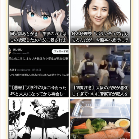
同人誌あとがき「竿役のガキは
鈴木紗理奈「ボランティアはも
この後犯した女の父に殺されま
ちろんだが、今熊本へ旅行に行
す」
くことも支援になる」
【悲報】大学生の頃に出会った
【閲覧注意】大阪の治安が悪化
JSと大人になってから再会し
しすぎてついに警察官が犯人を
結婚した男、大炎上してしまう
銃殺。いよいよアメリカみたい
になってきたな