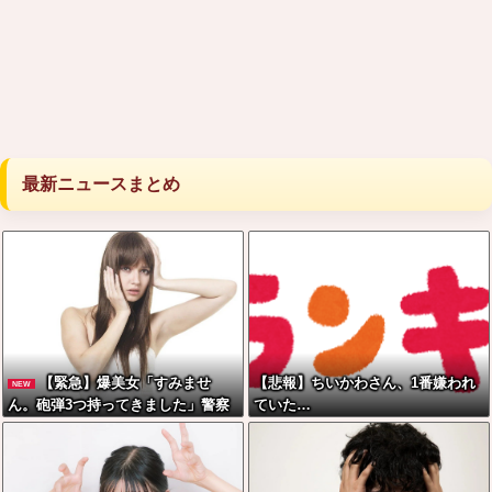
最新ニュースまとめ
【緊急】爆美女「すみませ
【悲報】ちいかわさん、1番嫌われ
NEW
ん。砲弾3つ持ってきました」警察
ていた…
「！？」自衛隊「！？」→結果w w
w w w w w w