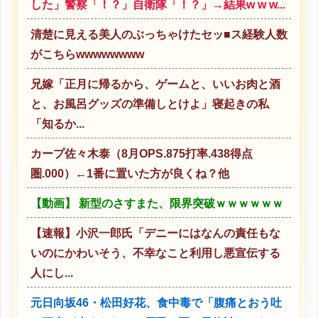
した」警察「！？」自衛隊「！？」→結果w w w...
清楚に見える美人のぶっちゃけたセッ■ス経験人数
がこちらwwwwwwww
兄嫁「正月に帰るから、ゲームと、いいお肉と酒
と、お風呂グッズの準備しとけよ」寝起きの私
「知るか...
カープ佐々木泰（8月OPS.875打率.438得点
圏.000）←1番に置いた方が良くね？他
【動画】 新型のさすまた、限界突破ｗｗｗｗｗｗ
【速報】小沢一郎氏「デニーにはなんの責任もな
いのにかわいそう、不幸なこと利用し悪宣伝する
人にし...
元日向坂46・松田好花、食中毒で「腹痛とおう吐