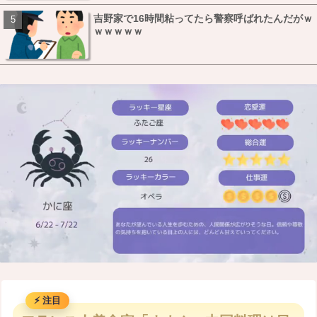
吉野家で16時間粘ってたら警察呼ばれたんだがｗ
ｗｗｗｗｗ
M
u