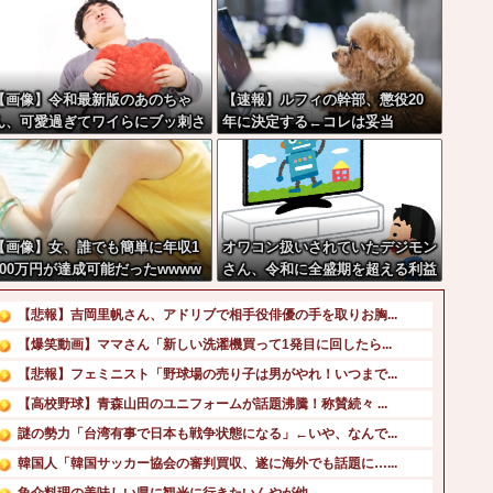
【画像】令和最新版のあのちゃ
【速報】ルフィの幹部、懲役20
ん、可愛過ぎてワイらにブッ刺さ
年に決定する←コレは妥当
りまくりw w w w w w
か？？？？？？？
【画像】女、誰でも簡単に年収1
オワコン扱いされていたデジモン
000万円が達成可能だったwwww
さん、令和に全盛期を超える利益
www
を生み出していた
【悲報】吉岡里帆さん、アドリブで相手役俳優の手を取りお胸...
【爆笑動画】ママさん「新しい洗濯機買って1発目に回したら...
【悲報】フェミニスト「野球場の売り子は男がやれ！いつまで...
【高校野球】青森山田のユニフォームが話題沸騰！称賛続々 ...
謎の勢力「台湾有事で日本も戦争状態になる」←いや、なんで...
韓国人「韓国サッカー協会の審判買収、遂に海外でも話題に…...
魚介料理の美味しい県に観光に行きたいんやが他