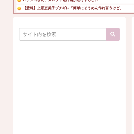
【悲報】上沼恵美子ブチギレ「簡単にそうめん作れ言うけど、...
【動画】長濱ねるさん、乳放り出してシコらせにきてしまうｗ
実証実験都市「ウーブン・シティ」が一般の居住希望者の募集...
【画像】会社の女がお○ぱい強調しすぎなんだけどｗ
【速報】NHK職員が番組出演タレントから性被害！？←コレ...