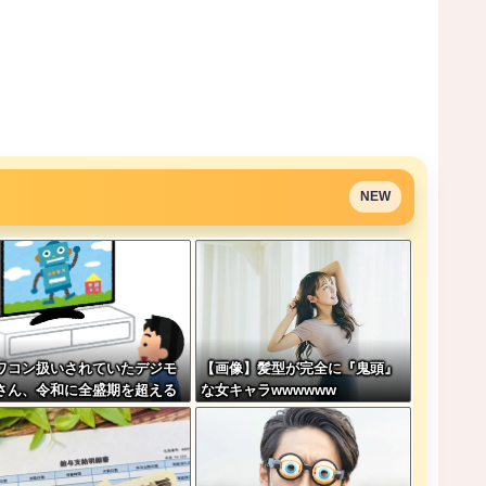
NEW
ワコン扱いされていたデジモ
【画像】髪型が完全に『鬼頭』
さん、令和に全盛期を超える
な女キャラwwwwww
益を生み出していた