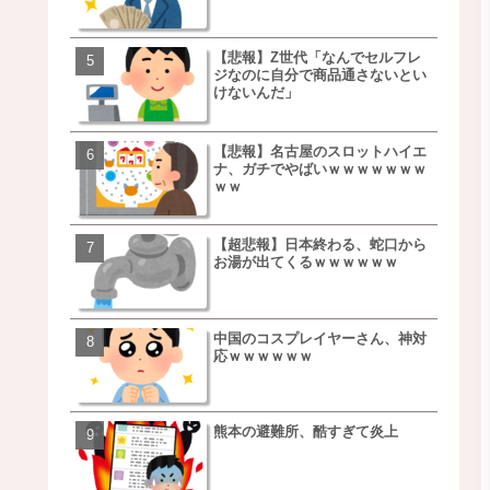
【悲報】Z世代「なんでセルフレ
【朗報】NOギルティ炭酸
ジなのに自分で商品通さないとい
ｗｗｗｗｗｗｗｗｗｗｗ
けないんだ」
【悲報】名古屋のスロットハイエ
【画像】例の梨を5000個
ナ、ガチでやばいｗｗｗｗｗｗｗ
家さん、少し流れが変わ
ｗｗ
【超悲報】日本終わる、蛇口から
【悲報】日本、ついに駅
お湯が出てくるｗｗｗｗｗｗ
段が限界突破ｗｗｗｗｗ
ｗｗｗｗ
中国のコスプレイヤーさん、神対
【悲報】すき家、炎上ｗ
応ｗｗｗｗｗｗ
ｗｗｗｗｗｗｗｗｗｗｗ
ｗｗｗ
熊本の避難所、酷すぎて炎上
【画像】三百円でできる
ベチｗｗｗｗｗｗｗｗｗ
ｗｗｗｗｗｗｗｗｗｗｗ