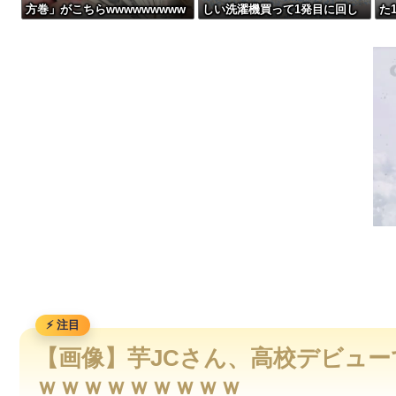
方巻」がこちらwwwwwwwww
しい洗濯機買って1発目に回し
た
【爆笑動画】ママさん「新しい洗濯機買って1発目に回したらコレw」←こw
wwww
たらコレw」←こwれwはw w w
ま
w w w w w w w
【動画】両方馬鹿（笑）ミニストップでトラックと衝突したドラ
【大地震】専門家「南海トラフだけでなく直下型地震にも注意を
【動画】高速道路を走行中の車からリアガラスが飛んでくる事故(ﾟ
【画像】芋JCさん、高校デビュ
ｗｗｗｗｗｗｗｗｗ