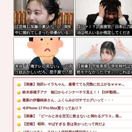
【悲報】加藤小夏(おなつ)「演技
【ファ！？】面接官「日本に刀
中に惚れてしまった俳優がいる」
冶は何人いるか推定してくださ
い」 俺「188人です」 面接
「どういう風に考えましたか？
俺「知ってました」→この後
『こう』なったんだがマジで納
いかない！！！！！
有吉「『俺テレビ見ない』って言
【画像】宇垣美里「学生時代は
う奴おかしいだろ。団子屋で『団
然モテなかったです」←これほ
子食べない』って言うか？」
まかぁ？w w w w w w w w
【画像】池田レイラちゃん、服着てても完熟に仕上がるｗｗｗ...
鈴木奈穂子アナ 袖口からインナーチラ見え！！【GIF動画...
最新の伊藤純奈さん、ふくらみがガチでエグいって・・・
今iPhone 17 Pro Max買うってあり？
【画像】 「ビールと水を交互に飲まないと倒れるグラス」発...
【悲報】 昭和、やばすぎる 昔は良かったって何だよ
パチンコさん、スロット化計画が進行中らしい