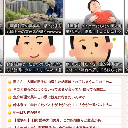
鍛
【画像】昔の将棋界、思ったより
【画像】タトゥーだらけの美人海
も陽キャの雰囲気が漂うwwwww
鮮料理人、現る！！←コレはセク
官
ww
シー過ぎてワイらにブッ刺さりま
」
くりw w w w w w w w w
得
全
お前ら急げ！怪しい外人みつけた
祭りって謎だよな、誰が神輿担い
ん
ら法務省にタレコミしてみろ！意
でるの？屋台出店してる奴らは誰
外と仕事するぞ？
の許可を得て商売してるの？
熊さん、人間が勝手に山壊した結果殺されてしまう…これ半分...
ネコと寝るのはよくないって医者が言ってた 眠ってる間に...
魚介料理の美味しい県に観光に行きたいんやが
鈴木奈々「垂れてたバストが上がった！」「今が一番バスト大...
やっぱり肉が好き
【櫻坂46】 日向坂46大田美月、この四期生らと交流があ...
【ネオポルテ】 実写配信中に金〇が映る大事故が発生!?