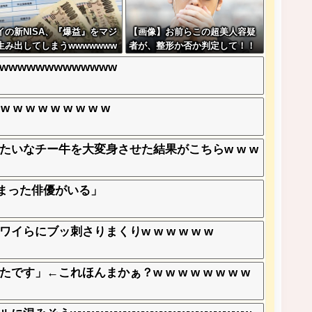
イの新NISA、『爆益』をマジ
【画像】お前らこの超美人容疑
生み出してしまうwwwwwww
者が、整形か否か判定して！！
w
→画像がこちらw w w w w w w
wwwwwwwwwww
w w w
w w w w w w w
いなチー牛を大変身させた結果がこちらw w w
しまった俳優がいる」
らにブッ刺さりまくりw w w w w w
」←これほんまかぁ？w w w w w w w w