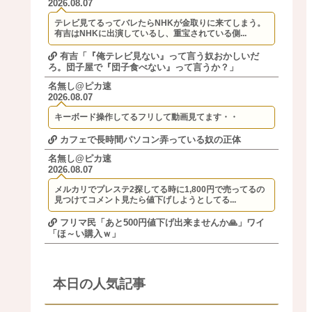
2026.08.07
テレビ見てるってバレたらNHKが金取りに来てしまう。
有吉はNHKに出演しているし、重宝されている側...
有吉「『俺テレビ見ない』って言う奴おかしいだ
ろ。団子屋で『団子食べない』って言うか？」
名無し@ピカ速
2026.08.07
キーボード操作してるフリして動画見てます・・
カフェで長時間パソコン弄っている奴の正体
名無し@ピカ速
2026.08.07
メルカリでプレステ2探してる時に1,800円で売ってるの
見つけてコメント見たら値下げしようとしてる...
フリマ民「あと500円値下げ出来ませんか🙏」ワイ
「ほ～い購入ｗ」
本日の人気記事