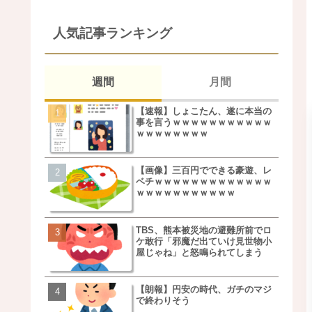
人気記事ランキング
週間
月間
【速報】しょこたん、遂に本当の
松本若菜(42歳)とかいう
事を言うｗｗｗｗｗｗｗｗｗｗｗ
た美人おばさん女優ｗｗ
ｗｗｗｗｗｗｗｗ
ｗ
【画像】三百円でできる豪遊、レ
鬼越トマホーク良ちゃん
ベチｗｗｗｗｗｗｗｗｗｗｗｗｗ
事実上のクビにｗｗｗ
ｗｗｗｗｗｗｗｗｗｗｗ
TBS、熊本被災地の避難所前でロ
【画像】キモいオジサン
ケ敢行「邪魔だ出ていけ見世物小
服一覧がこちらｗｗｗｗ
屋じゃね」と怒鳴られてしまう
ｗ
【朗報】円安の時代、ガチのマジ
【速報】しょこたん、遂
で終わりそう
事を言うｗｗｗｗｗｗｗ
ｗｗｗｗｗｗｗｗ