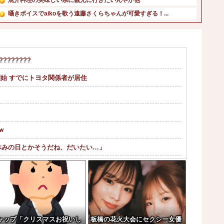
囁きボイスでaikoを歌う遠藤さくらちゃんが可愛すぎる！...
中国とロシア海軍艦艇4隻が日本列島を一周…防衛省が全航路...
「あのヤフコメ民すらドン引きしてて草」と某事件の衝撃的な...
一ノ瀬美空ちゃん、本日の｢タダイマ！｣に生出演！！！【乃...
??????
【物議】参政党・神谷氏「食料品の減税は愚策」←じゃあ他に...
始 すでにトヨタ関係者が居住
【速報】米国、韓国防衛に短距離戦術核を検討※韓国談他
【画像】アイドルにしか見えないセクシー女優さんが話題にな...
ｗ
休みの日とかそうだね、だいたい…」
ｗｗ
つｗｗｗｗｗｗｗｗ
可愛過ぎるw w w w w w w ...
？？？？？？
ャップ「クリスマスお祝いし
板橋の花火大会にセクシー女優