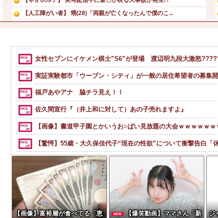
【人工障がい者】 甥(28)「両親が亡くなったんで僕のこ...
【画像】 Netflix版『リボンの騎士』、とんでもない...
【放送事故】 昔のドラマのレ◯プシーン、今見るとアウトす...
島倉りか様、モッツァレラチーズを巡ってスーパー店員とバト...
女性セブンにイケメン棋士”S6”が登場 渡辺明九段大激怒??????
t.A.T.u.のドタキャンは「Ｍステ」だけじゃなかった...
実証実験都市「ウーブン・シティ」が一般の居住希望者の募集開
福戸あやアナ 脇チラ見え！！
佐久間宣行『（井上和に対して）あの子売れますよ』
【画像】書道甲子園とかいうお○ぱい見放題の大会ｗｗｗｗｗｗ
【驚愕】55歳・大久保佳代子“現在の性欲”について衝撃告白「
【速報】れいわ新選組さん「いのちの党」に改名ｗｗｗｗｗｗ
ごつ盛り焼きそばとかいう年１くらいで無性に食いたくなるや
【画像】俺たちの姫、佳子さまのお気に入りのドレスがこちらです←コレは
【速報】ルフィの幹部、懲役20年に決定する←コレは妥当か？
【画像】富裕層が食べてる「恵
【爆笑動画】ママさん「新
ジ
NEW