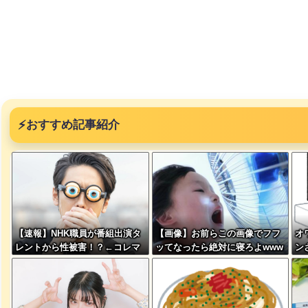
突然現れ
ｗｗｗｗ
⚡
おすすめ記事紹介
、吉本を
が着てる
【速報】NHK職員が番組出演タ
【画像】お前らこの画像でフフ
オ
ｗｗｗｗ
レントから性被害！？←コレマ
ッてなったら絶対に寝ろよwww
ン
ジならヤバくねーか？
www
利
に本当の
ｗｗｗｗ