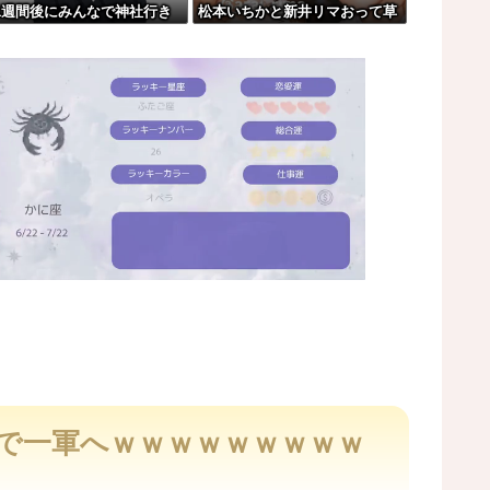
1週間後にみんなで神社行き
松本いちかと新井リマおって草
れwはw w w w w w w w...
す」←これ
レコが（ノ∇`）
」…中部各地に危険度「Sランク」断層帯
oﾟ)
M
u
t
ーで一軍へｗｗｗｗｗｗｗｗｗ
e