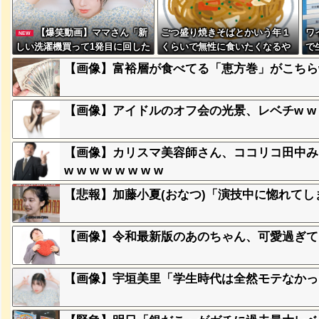
【爆笑動画】ママさん「新
ごつ盛り焼きそばとかいう年１
ワ
NEW
、登場
しい洗濯機買って1発目に回した
くらいで無性に食いたくなるや
で
ｗ
らコレw」←こwれwはw w w w
つｗｗｗｗｗｗｗｗ
w
【画像】富裕層が食べてる「恵方巻」がこちらww
w w w w w w
失った農
【画像】アイドルのオフ会の光景、レベチw w w w 
ってくる
【画像】カリスマ美容師さん、ココリコ田中みた
そばの値
w w w w w w w w
ｗｗｗｗ
【悲報】加藤小夏(おなつ)「演技中に惚れて
ｗｗｗｗ
ｗｗｗｗ
【画像】令和最新版のあのちゃん、可愛過ぎてワイ
【画像】宇垣美里「学生時代は全然モテなかったです
豪遊、レ
ｗｗｗｗ