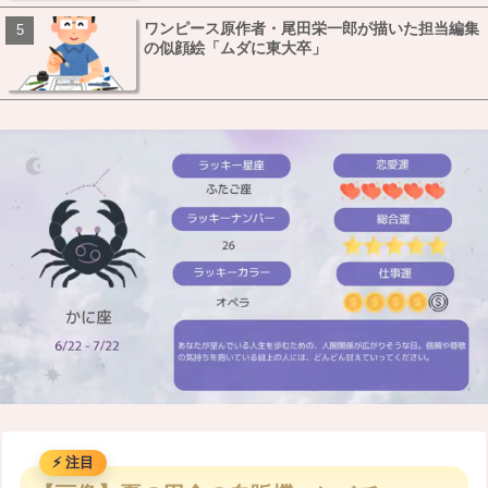
ワンピース原作者・尾田栄一郎が描いた担当編集
の似顔絵「ムダに東大卒」
M
u