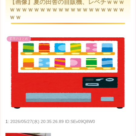
【画像】夏の田舎の自販機、レベチｗｗｗ
t
ｗｗｗｗｗｗｗｗｗｗｗｗｗｗｗｗｗｗｗ
e
ｗｗ
日常のまとめ
1:
2026/05/27(水) 20:35:26.89 ID:SEv09Q8W0