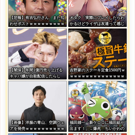
【悲報】有吉弘行さん、また匂
オタク「実際にプレイしたらわ
わせポストｗｗｗｗｗｗｗｗｗ
かるけどライザは友達って感じ
ｗｗｗｗｗｗｗｗ
で性的な目では見れないｗ」←
これｗ
【闇深】年間1億円売り上げる
吉野家のステーキ定食1500円ｗ
キャバ嬢が自殺配信したらし
ｗｗｗｗｗｗｗｗｗｗｗｗｗｗ
い・・・
ｗｗｗｗ
【画像】洋服の青山、空調ウェ
福田雄一「新ケロロに福田組が
アを発売ｗｗｗｗｗｗｗｗｗｗ
出ます！」→爆死 ちいかわの
ｗｗｗｗ
監督「原作に忠実に」→爆売れ