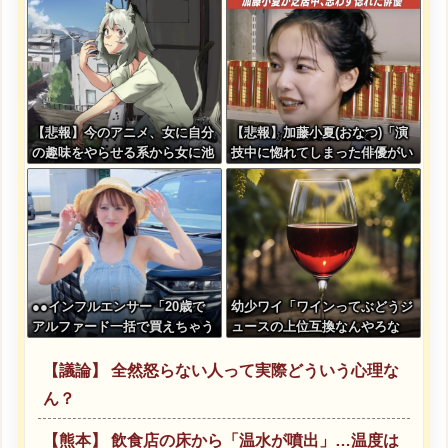
【悲報】今のアニメ、女に自分
【悲報】加藤小夏(おなつ)「演
の趣味をやらせる系から女に池
技中に惚れてしまった俳優がい
沼役をやらせる系へ変化
る」
●●インフルエンサー「20歳で
幼少ワイ「ワインってぶどうジ
アルファード一括で買えちゃう
ュースの上位互換なんやろな
私って素敵」
ぁ」
【議論】 全然怒らない人って実際どういう心理な
ん？
【熊本】 飲食店の床から「温水が噴出」…温度は