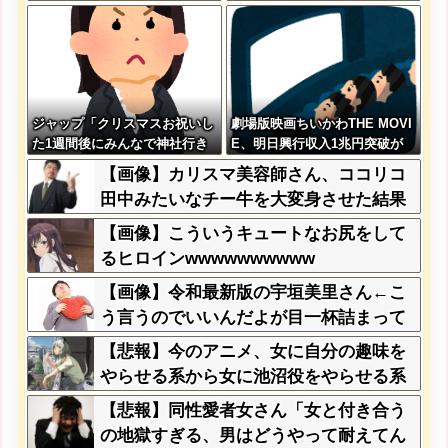
りだした結果がこちらw w w w
wwww
w w w
ジャップ「クリスマスお祝いし
劇場版映画ちいかわTHE MOVI
た1週間後にみんなで神社行き
E、明日興行収入1兆円突破が
ます」←これ
確実にｗｗｗｗｗｗｗｗｗｗｗ
【画像】カリスマ美容師さん、ココリコ
ｗｗ
田中みたいなチー牛を大変身させた結果
がこちらw w w w w w w w w w w
【画像】こういうキュートなお尻をして
るヒロインwwwwwwwwww
【画像】令和最新版の宇垣美里さん←こ
う言うのでいいんだよが目一杯詰まって
ると話題にw w w w w w w w w
【悲報】今のアニメ、女に自分の趣味を
やらせる系から女に池沼役をやらせる系
へ変化
【悲報】同性愛者女さん「女と付き合う
の地獄すぎる、男はどうやって耐えてん