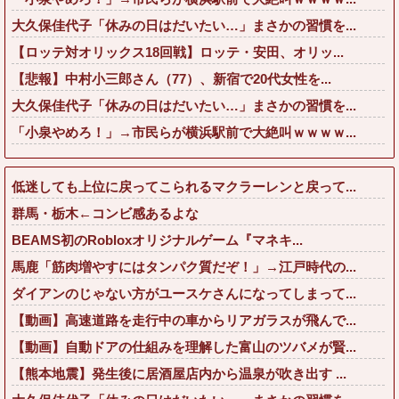
大久保佳代子「休みの日はだいたい…」まさかの習慣を...
【ロッテ対オリックス18回戦】ロッテ・安田、オリッ...
【悲報】中村小三郎さん（77）、新宿で20代女性を...
大久保佳代子「休みの日はだいたい…」まさかの習慣を...
「小泉やめろ！」→市民らが横浜駅前で大絶叫ｗｗｗｗ...
低迷しても上位に戻ってこられるマクラーレンと戻って...
群馬・栃木←コンビ感あるよな
BEAMS初のRobloxオリジナルゲーム『マネキ...
馬鹿「筋肉増やすにはタンパク質だぞ！」→江戸時代の...
ダイアンのじゃない方がユースケさんになってしまって...
【動画】高速道路を走行中の車からリアガラスが飛んで...
【動画】自動ドアの仕組みを理解した富山のツバメが賢...
【熊本地震】発生後に居酒屋店内から温泉が吹き出す ...