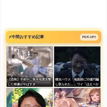
⚡
中間おすすめ記事
PICK-UP!!
【恐怖】手術中に熊本地震直撃
積水ハウス「地面師に55億円騙
した映像がやばすぎ・・・
し取られた…」ワイ「はえーか
わいそう…会社滅茶苦茶やろな
ぁ」→