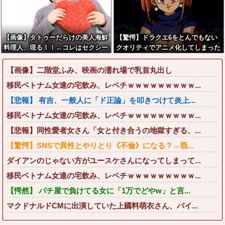
【画像】タトゥーだらけの美人海鮮
【驚愕】ドラクエ6をとんでもない
料理人、現る！！←コレはセクシー
クオリティでアニメ化してしまった
過ぎてワイらにブッ刺さりまくりw
AI動画がこちらｗｗｗｗｗ
w w w w w w w w
【画像】二階堂ふみ、映画の濡れ場で乳首丸出し
移民ベトナム女達の宅飲み、レベチｗｗｗｗｗｗｗｗｗ...
【悲報】 有吉、一般人に「ド正論」を叩きつけて炎上...
移民ベトナム女達の宅飲み、レベチｗｗｗｗｗｗｗｗｗ...
【悲報】同性愛者女さん「女と付き合うの地獄すぎる、...
【驚愕】SNSで異性とやりとり《不倫》になる？→既...
ダイアンのじゃない方がユースケさんになってしまって...
移民ベトナム女達の宅飲み、レベチｗｗｗｗｗｗｗｗｗ...
【愕然】 パチ屋で負けてる女に「1万でどやw」と言...
マクドナルドCMに出演していた上國料萌衣さん、バイ...