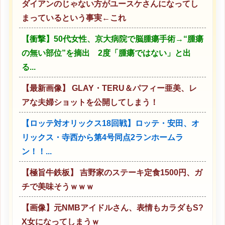
ダイアンのじゃない方がユースケさんになってし
まっているという事実←これ
【衝撃】50代女性、京大病院で脳腫瘍手術→“腫瘍
の無い部位”を摘出 2度「腫瘍ではない」と出
る...
【最新画像】 GLAY・TERU＆パフィー亜美、レ
アな夫婦ショットを公開してしまう！
【ロッテ対オリックス18回戦】ロッテ・安田、オ
リックス・寺西から第4号同点2ランホームラ
ン！！...
【極旨牛鉄板】 吉野家のステーキ定食1500円、ガ
チで美味そうｗｗｗ
【画像】元NMBアイドルさん、表情もカラダもS?
X女になってしまうｗ