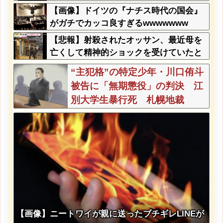
の？」←コレは同意せざるおえないと話
【画像】ドイツの『ナチス時代の国会』
題に
がガチでカッコ良すぎるwwwwwww
【悲報】射殺されたオッサン、最近母を
亡くして精神的ショックを受けていたと
判明・・・
“主犯格”の特定少年・川口侑斗
被告に「無期懲役」の判決 江
別大学生暴行死 札幌地裁
【画像】ニートワイが親に送ったブチギレLINEが