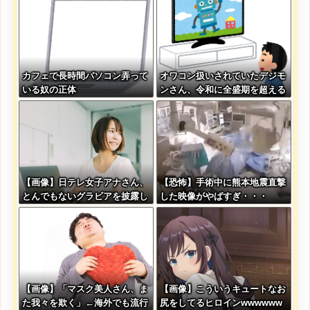
カフェで長時間パソコン弄って
オワコン扱いされていたデジモ
いる奴の正体
ンさん、令和に全盛期を超える
利益を生み出していた
【画像】日テレ女子アナさん、
【恐怖】手術中に熊本地震直撃
とんでもないグラビアを披露し
した映像がやばすぎ・・・
た結果・・・
【画像】「マスク美人さん、ま
【画像】こういうキュートなお
た我々を欺く」←海外でも流行
尻をしてるヒロインwwwwww