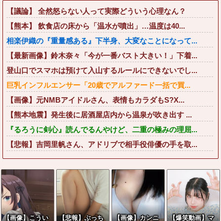
【議論】 全然怒らない人って実際どういう心理なん？
【熊本】 飲食店の床から「温水が噴出」…温度は40...
相楽伊織の『重量感ある』下半身、大変なことになって...
【最新画像】鈴木奈々「今が一番バスト大きい！」下着...
登山口でスマホは預けて入山するルールにできないでし...
巨乳インフルエンサー「20歳でアルファード一括で買...
【画像】元NMBアイドルさん、表情もカラダもS?X...
【熊本地震】発生後に居酒屋店内から温泉が吹き出す ...
『るろうに剣心』読んでるんやけど、二重の極みの理屈...
【悲報】吉岡里帆さん、アドリブで相手役俳優の手を取...
【画像】こうい
【悲報】ぶっち
【画像】カンニ
【爆笑動画】マ