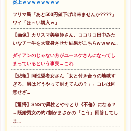
炎上ｗｗｗｗｗｗｗｗ
フリマ民「あと500円値下げ出来ませんか????」
ワイ「ほ～い購入ｗ」
【画像】カリスマ美容師さん、ココリコ田中みた
いなチー牛を大変身させた結果がこちらw w w w...
ダイアンのじゃない方がユースケさんになってし
まっているという事実←これ
【悲報】同性愛者女さん「女と付き合うの地獄す
ぎる、男はどうやって耐えてんの？」←コレは同
意せざ...
【驚愕】SNSで異性とやりとり《不倫》になる？
→既婚男女の約7割がまさかの『こう』回答してし
ま...