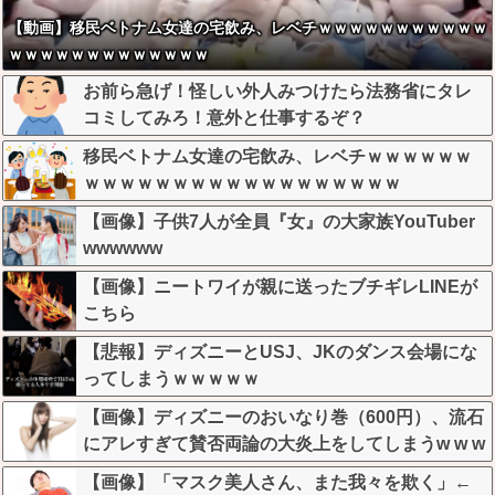
【動画】移民ベトナム女達の宅飲み、レベチｗｗｗｗｗｗｗｗｗｗｗ
ｗｗｗｗｗｗｗｗｗｗｗｗｗ
お前ら急げ！怪しい外人みつけたら法務省にタレ
コミしてみろ！意外と仕事するぞ？
移民ベトナム女達の宅飲み、レベチｗｗｗｗｗｗ
ｗｗｗｗｗｗｗｗｗｗｗｗｗｗｗｗｗｗ
【画像】子供7人が全員『女』の大家族YouTuber
wwwwww
【画像】ニートワイが親に送ったブチギレLINEが
こちら
【悲報】ディズニーとUSJ、JKのダンス会場にな
ってしまうｗｗｗｗｗ
【画像】ディズニーのおいなり巻（600円）、流石
にアレすぎて賛否両論の大炎上をしてしまうw w w
w w w w
【画像】「マスク美人さん、また我々を欺く」←