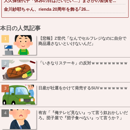
大久保佳代子「休みの日はだいたい…」まさかの習慣を...
金川紗耶ちゃん、rienda 20周年を飾る｢26...
本日の人気記事
【悲報】Z世代「なんでセルフレジなのに自分で
商品通さないといけないんだ」
「いきなりステーキ」の反対ｗｗｗｗｗｗｗｗｗ
日産が社運をかけて発売するSUVｗｗｗｗｗｗｗ
有吉「『俺テレビ見ない』って言う奴おかしいだ
ろ。団子屋で『団子食べない』って言うか？」