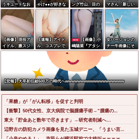
うキュートなお
ゃけ●●が好きな
ング竹山、目の
マさん「新しい
尻をしてるヒロ
やつ、集まれww
前で嫁を寝取ら
洗濯機買って1発
インwwwwwww
wwwwwwwww
れてて草wwww
目に回したらコ
www
ww
w
レw」←こwれw
はw w w w w w
w w w w
【画像】現役ア
【速報】アイド
【画像】小
女バージョンの
NEW
イドル、腋スジ
ル、コスプレで
嶋陽菜『アタシ
チー牛画像にそ
が大変なことに
うっかりえちえ
で勃起してね』
っくりすぎる女
なってるwwww
ちな谷間がwww
←これwwwww
性、見つかるww
www
w
w
【悲報】大卒初任給600万の時代へwwwwwwwwwwwwwwwwwww
「果糖」が「がん転移」を促すと判明
【衝撃】50代女性、京大病院で脳腫瘍手術→“腫瘍の...
東大「貯金あと数年で尽きます」→研究者削減へ…
辺野古の防犯カメラ画像を見た玉城デニー、「うまい言...
「小泉やめろ！」→市民らが横浜駅前で大絶叫ｗｗｗｗ...