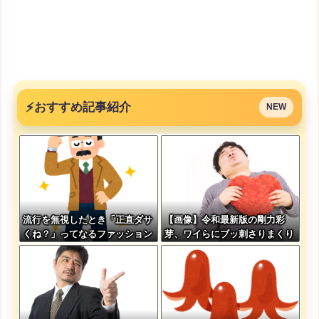
⚡
おすすめ記事紹介
NEW
流行を無視したとき「正直ダサ
【画像】令和最新版の剛力彩
くね？」ってなるファッション
芽、ワイらにブッ刺さりまくり
上げてけ
と話題にw w w w w w w w w
w w w w