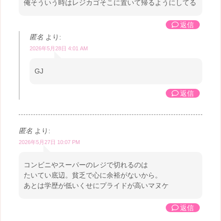
俺そういう時はレジカゴそこに置いて帰るようにしてる
返信
匿名
より:
2026年5月28日 4:01 AM
GJ
返信
匿名
より:
2026年5月27日 10:07 PM
コンビニやスーパーのレジで切れるのは
たいてい底辺。貧乏で心に余裕がないから。
あとは学歴が低いくせにプライドが高いマヌケ
返信