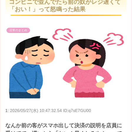
コンビニで並んでたら前の奴がレジ遅くて
t
「おい！」って怒鳴った結果
e
日常のまとめ
1:
2026/05/27(水) 10:47:32.54 ID:q7sE7GU00
なんか前の客がスマホ出して決済の説明を店員に