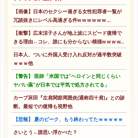
【画像】日本のセクシー過ぎる女性犯罪者一覧が
冗談抜きにレベル高過ぎる件w w w w w w ...
【衝撃】広末涼子さんが地上波にスピード復帰で
きる理由←コレ、誰にも分からない模様w w w w...
日本人、ついに外国人受け入れ反対が過半数突破
ｗｗｗ他
【警告】 医師「米国では”ヘロインと同じくらい
ヤバい薬”が日本では平気で処方されてる」
カープ床田『左肩関節周囲炎(通称四十肩)』との診
断。最短での復帰も視野他
【悲報】 夏のピーク、もう終わってたｗｗｗｗｗ
さいとう←誰思い浮かべた？