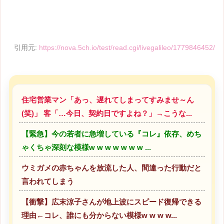
引用元:
https://nova.5ch.io/test/read.cgi/livegalileo/1779846452/
住宅営業マン「あっ、遅れてしまってすみませ～ん
(笑)」 客「…今日、契約日ですよね？」→こうな...
【緊急】今の若者に急増している『コレ』依存、めち
ゃくちゃ深刻な模様w w w w w w w ...
ウミガメの赤ちゃんを放流した人、間違った行動だと
言われてしまう
【衝撃】広末涼子さんが地上波にスピード復帰できる
理由←コレ、誰にも分からない模様w w w w...