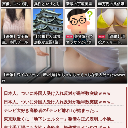
声優、マジで乳
異性とやりとり
新版の宇垣美里
00万円の風俗嬢
がデカいwwww
《不倫》にな
さん←こう言う
の1日あたりのセ
wwwww
る？→既婚男女
のでいいんだよ
ッ■ス回数がこ
の約7割がまさか
が目一杯詰まっ
ちら
の『こう』回答
てると話題にw
してしまうw w
w w w w w w w
【画像】女子高
【悲報】人口増
美容院って
【画像】現
NEW
NEW
w w w w w w
w
生、市民プール
加数が全国1位、
オッサンがいき
役アスリート、
でエグい乳を放
名古屋市wwww
なり行っても大
紐ビキニ姿でえ
り出してしまう
wwwwwwwww
丈夫なん？
っちな肉体ボロ
www
ンwww
【画像】ワイのマッマ、若い頃はめちゃめちゃえっちな美人だったwwww
w
日本人、ついに外国人受け入れ反対が過半数突破ｗｗｗ
日本人、ついに外国人受け入れ反対が過半数突破ｗｗｗ...
テレビ大好き高齢者の｢テレビ離れ｣が始まった…
東京駅近くに「地下シェルター」整備を正式表明…小池...
車大手工場にも女性・高齢者…軽作業ラインやスポット...