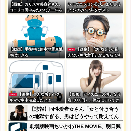
【画像】カリスマ美容師さん、
シャウエッセン公式、またこう
ココリコ田中みたいなチー牛を
いうのでいい丼をポスト
大変身させた結果がこちらw w
w w w w w w w w w
【動画】手術中に熊本地震直撃
【画像】『20代にしか見
NEW
やばすぎる
えない30代女子』がこちらです
←お前らから見てど
う？？？？？？？
【画像】こんな感じのク
【画像】ディズニーのおいなり
NEW
ルマで車中泊旅したいよ
巻（600円）、流石にアレすぎ
な？？？
て賛否両論の大炎上をしてしま
【悲報】同性愛者女さん「女と付き合う
うw w w w w w w
の地獄すぎる、男はどうやって耐えてん
の？」←コレは同意せざるおえないと話
劇場版映画ちいかわTHE MOVIE、明日興