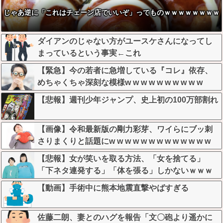
じゃあ逆に「これはチェーン店でいいぞ」ってものｗｗｗｗｗｗｗｗ
ダイアンのじゃない方がユースケさんになってし
まっているという事実←これ
【緊急】今の若者に急増している『コレ』依存、
めちゃくちゃ深刻な模様w w w w w w w w w w
【悲報】週刊少年ジャンプ、史上初の100万部割れ
【画像】令和最新版の剛力彩芽、ワイらにブッ刺
さりまくりと話題にw w w w w w w w w w w w w
【悲報】女が笑いを取る方法、「女を捨てる」
「下ネタ連発する」「体を張る」しかないｗｗｗ
ｗｗ
【動画】手術中に熊本地震直撃やばすぎる
佐藤二朗、妻とのハグを報告「文〇砲より遥かに