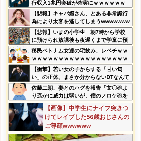
題に
行収入1兆円突破が確実にｗｗｗｗｗｗ
ｗｗｗｗｗｗｗ
【悲報】キャバ嬢さん、とある非常識行
為により太客を逃してしまうwwwwwww
wwwwwwwwwwwwwwwwwwww
【悲報】いまの小学生 朝7時から学校
に預けられ放課後も夜遅くまで学童に預
けられる生活をしていたwwwwwwwww
移民ベトナム女達の宅飲み、レベチｗｗ
wwwww
ｗｗｗｗｗｗｗｗｗｗｗｗｗｗｗｗｗｗ
ｗｗｗｗ
【衝撃】若い女の子からする「甘い匂
い」の正体、まさか分からないDTなんて
おらんよな？よな？w w w w w w w w w
佐藤二朗、妻とのハグを報告「文〇砲よ
w w
り遥かに威力は弱いが、僕のノロケ砲を
お見舞いする」
【画像】中学生にナイフ突きつ
けてレイプした56歳おじさんの
ご尊顔wwwwww