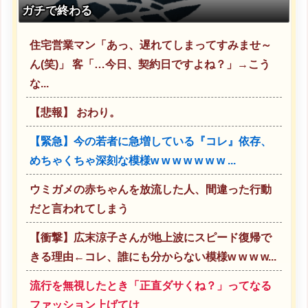
ガチで終わる
住宅営業マン「あっ、遅れてしまってすみませ～
ん(笑)」 客「…今日、契約日ですよね？」→こう
な...
【悲報】 おわり。
【緊急】今の若者に急増している『コレ』依存、
めちゃくちゃ深刻な模様w w w w w w w ...
ウミガメの赤ちゃんを放流した人、間違った行動
だと言われてしまう
【衝撃】広末涼子さんが地上波にスピード復帰で
きる理由←コレ、誰にも分からない模様w w w w...
流行を無視したとき「正直ダサくね？」ってなる
ファッション上げてけ