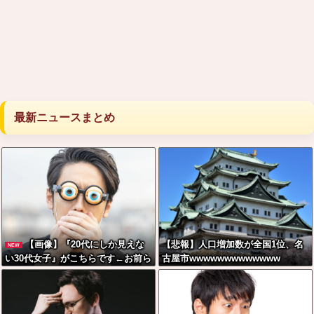
最新ニュースまとめ
【画像】『20代にしか見えな
【悲報】人口増加数が全国1位、名
NEW
い30代女子』がこちらです←お前ら
古屋市wwwwwwwwwwwww
から見てどう？？？？？？？