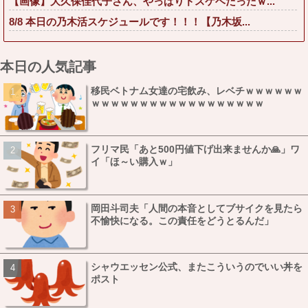
【画像】大久保佳代子さん、やっぱりドスケベだったｗ...
8/8 本日の乃木活スケジュールです！！！【乃木坂...
本日の人気記事
移民ベトナム女達の宅飲み、レベチｗｗｗｗｗｗ
ｗｗｗｗｗｗｗｗｗｗｗｗｗｗｗｗｗｗ
フリマ民「あと500円値下げ出来ませんか🙏」ワ
イ「ほ～い購入ｗ」
岡田斗司夫「人間の本音としてブサイクを見たら
不愉快になる。この責任をどうとるんだ」
シャウエッセン公式、またこういうのでいい丼を
ポスト