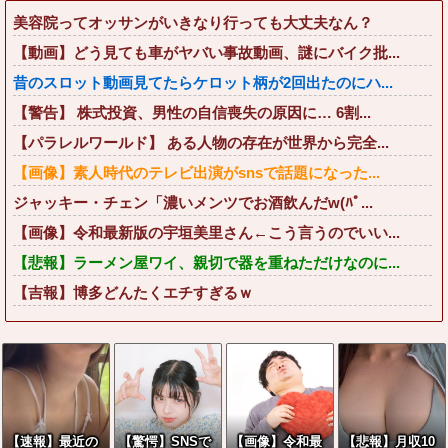
美容院ってオッサンがいきなり行っても大丈夫なん？
【動画】どう見ても車がヤバい事故動画、謎にバイク批...
昔のスロット動画見てたらケロット柄が2回出たのにハ...
【警告】 株式投資、男性の自信喪失の原因に… 6割...
【パラレルワールド】 ある人物の存在が世界から完全...
【画像】素人時代のテレビ出演がsnsで話題になった...
ジャッキー・チェン「濃いメンツでお酒飲んだw(ﾊﾟ...
【画像】令和最新版の宇垣美里さん←こう言うのでいい...
【悲報】ラーメン屋ワイ、親切で器を重ねただけなのに...
【吉報】博多どんたくエチすぎるｗ
【速報】最近の
【驚愕】SNSで
【画像】令和最
【悲報】月収10