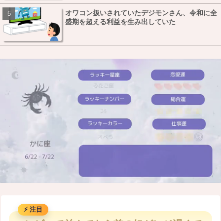
オワコン扱いされていたデジモンさん、令和に全
盛期を超える利益を生み出していた
M
u