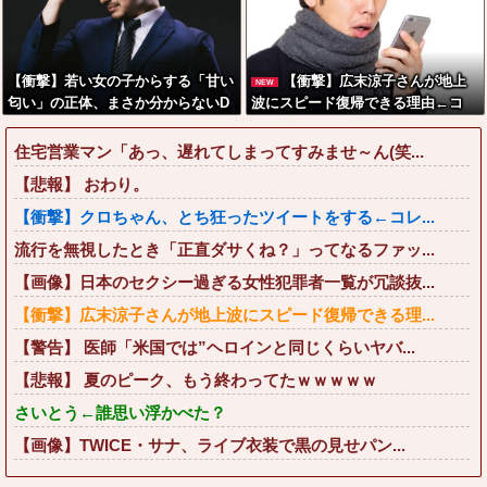
【衝撃】若い女の子からする「甘い
【衝撃】広末涼子さんが地上
NEW
匂い」の正体、まさか分からないD
波にスピード復帰できる理由←コ
Tなんておらんよな？よな？w w w
レ、誰にも分からない模様w w w w
w w w w w w w w
w w w w
住宅営業マン「あっ、遅れてしまってすみませ～ん(笑...
【悲報】 おわり。
【衝撃】クロちゃん、とち狂ったツイートをする←コレ...
流行を無視したとき「正直ダサくね？」ってなるファッ...
【画像】日本のセクシー過ぎる女性犯罪者一覧が冗談抜...
【衝撃】広末涼子さんが地上波にスピード復帰できる理...
【警告】 医師「米国では”ヘロインと同じくらいヤバ...
【悲報】 夏のピーク、もう終わってたｗｗｗｗｗ
さいとう←誰思い浮かべた？
【画像】TWICE・サナ、ライブ衣装で黒の見せパン...