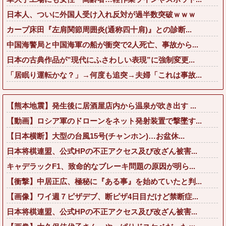
日本人、ついに外国人受け入れ反対が過半数突破ｗｗｗ
カープ床田『左肩関節周囲炎(通称四十肩)』との診断...
中国海警局と中国海軍の船が衝突で2人死亡、事故から...
日本の古典作品が”現代にふさわしい表現”に強制変更...
「居眠り運転かな？」→何度も追突→夫婦「これは事故...
【熊本地震】発生後に居酒屋店内から温泉が吹き出す ...
【動画】ロシア軍のドローンをネット発射装置で撃墜す...
【日本横断】大型の台風15号(チャンホン)…お盆休...
日本将棋連盟、公式HPの不正アクセス及び改ざん被害...
キャデラックF1、致命的なブレーキ問題の原因が明ら...
【衝撃】中居正広、極秘に『ある事』を始めていたと判...
【画像】ワイ週７ピザデブ、断ピザ4日目だけど禁断症...
日本将棋連盟、公式HPの不正アクセス及び改ざん被害...