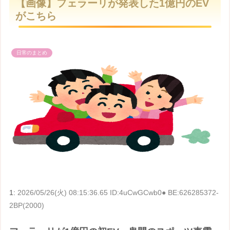
【画像】フェラーリが発表した1億円のEV
t
がこちら
e
日常のまとめ
1:
2026/05/26(火) 08:15:36.65 ID:4uCwGCwb0● BE:626285372-
2BP(2000)