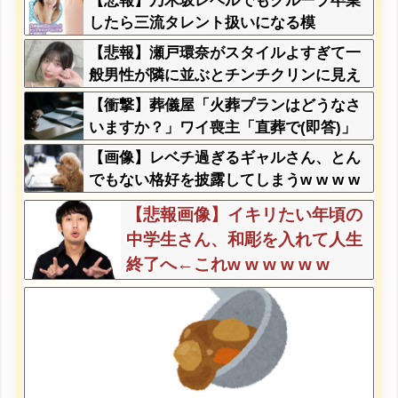
【悲報】乃木坂レベルでもグループ卒業
w w w w
したら三流タレント扱いになる模
様・・・
【悲報】瀬戸環奈がスタイルよすぎて一
般男性が隣に並ぶとチンチクリンに見え
てしまう
【衝撃】葬儀屋「火葬プランはどうなさ
いますか？」ワイ喪主「直葬で(即答)」
→結果ァw w w w w w w w w w
【画像】レベチ過ぎるギャルさん、とん
でもない格好を披露してしまうw w w w
w w w
【悲報画像】イキリたい年頃の
中学生さん、和彫を入れて人生
終了へ←これw w w w w w