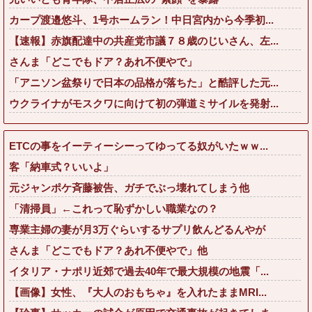
カープ渡邉悠斗、1号ホームラン！中日宮内から今季初...
【速報】赤旗配達中の共産党市議７８歳のじいさん、左...
さんま「どこでもドア？あれ不便やで」
「アニソン盆祭りで日本の品格が落ちた」と酷評した元...
ウクライナがモスクワに向けて初の弾道ミサイルを発射...
ETCの事をイーティーシーってゆってる奴がいたｗｗ...
客「納車式？いいよ」
元ジャンポケ斉藤被告、ガチでぶっ壊れてしまう他
「清掃員」←これって恥ずかしい職業なの？
専業主婦の妻が月3万ぐらいするサプリ飲んどるんやが
さんま「どこでもドア？あれ不便やで」他
イタリア・ナポリ近郊で過去40年で最大規模の地震「...
【画像】女性、『大人のおもちゃ』を入れたままMRI...