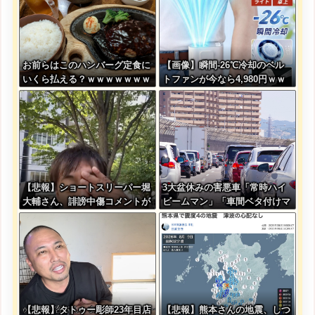
お前らはこのハンバーグ定食に
【画像】瞬間-26℃冷却のベル
いくら払える？ｗｗｗｗｗｗｗ
トファンが今なら4,980円ｗｗ
ｗｗｗ
ｗｗｗｗ
【悲報】ショートスリーパー堀
3大盆休みの害悪車「常時ハイ
大輔さん、誹謗中傷コメントが
ビームマン」「車間ベタ付けマ
1万件を越えて号泣してしまう
ン」「法定速度絶対遵守マン」
ｗｗｗｗｗ
【悲報】タトゥー彫師23年目店
【悲報】熊本さんの地震、しつ