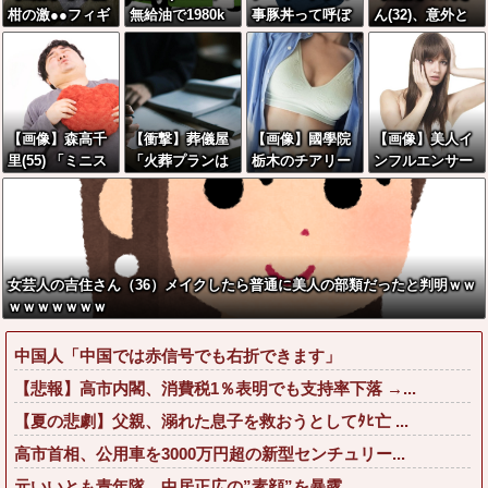
柑の激●●フィギ
無給油で1980k
事豚丼って呼ぼ
ん(32)、意外と
ュアwwwwwww
m走行しギネス
うぜ！」←これ
豊満な●●●●ww
w
記録を達成！→
が流行らなかっ
wwwww
山頂から下って
た理由
るだけでした…
【画像】森高千
【衝撃】葬儀屋
【画像】國學院
【画像】美人イ
里(55) 「ミニス
「火葬プランは
栃木のチアリー
ンフルエンサー
カートはとても
どうなさいます
ダー、色白の太
さん「20歳でア
ムリよ若い子に
か？」ワイ喪主
ももが見えすぎ
ルファード一括
は負けるわ」←
「直葬で(即
てしまうwww
で買えちゃう私
ワイらにはブッ
答)」→結果ァw
って素敵」←こ
刺さりまくって
w w w w w w w
れってガチな
女芸人の吉住さん（36）メイクしたら普通に美人の部類だったと判明ｗｗ
しまうw w w w
w w
ん？それともネ
ｗｗｗｗｗｗｗ
w w
タなん？w w w
w w w w w w
中国人「中国では赤信号でも右折できます」
【悲報】高市内閣、消費税1％表明でも支持率下落 →...
【夏の悲劇】父親、溺れた息子を救おうとしてﾀﾋ亡 ...
高市首相、公用車を3000万円超の新型センチュリー...
元いいとも青年隊、中居正広の”素顔”を暴露