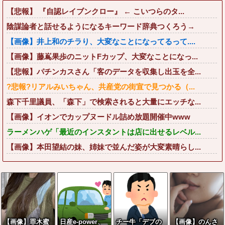
【悲報】 『自認レイブンクロー』 ← こいつらのタ...
陰謀論者と話せるようになるキーワード辞典つくろう→
【画像】井上和のチラり、大変なことになってるって....
【画像】藤嶌果歩のニットFカップ、大変なことになっ...
【悲報】パチンカスさん「客のデータを収集し出玉を全...
?悲報?リアルみいちゃん、共産党の街宣で見つかる（...
森下千里議員、「森下」で検索されると大量にエッチな...
【画像】イオンでカップヌードル詰め放題開催中www
ラーメンハゲ「最近のインスタントは店に出せるレベル...
【画像】本田望結の妹、姉妹で並んだ姿が大変素晴らし...
【画像】罪木蜜
日産e-power、
チー牛「デブの
【画像】のんさ