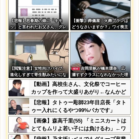
【悲報】思春期の娘に「キモ
【衝撃】葬儀屋「火葬プランは
ッ」と言われたお父さん、グレ
どうなさいますか？」ワイ喪主
るｗｗｗｗｗｗｗ
「直葬で(即答)」→結果ァw w
w w w w w w w w
【閲覧注意】女性向けバイブ、
吉岡里帆が橋本環奈、広
NEW
進化しすぎて寄生獣みたいにな
瀬すずクラスになれなかった理
ってしまう・・・
由ｗｗｗｗｗｗ
【動画】高校生さん、文化祭でコーヒー
カップを作って大盛りあがり←なんかど
っかで見たことあると話題に
【悲報】タトゥー彫師23年目店長「タト
ゥー入れにくるやつ99%バカです」
【画像】森高千里(55) 「ミニスカートは
とてもムリよ若い子には負けるわ」←ワ
イらにはブッ刺さりまくってしまうw w