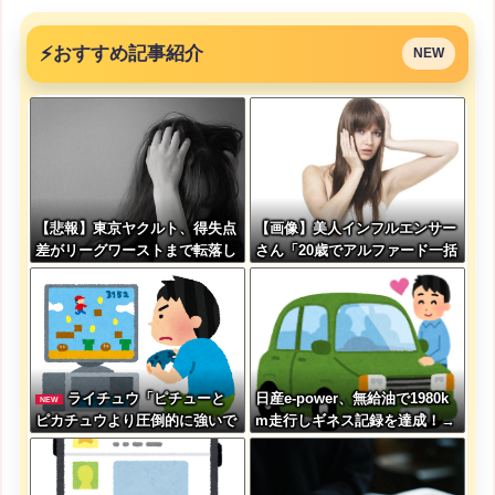
⚡
おすすめ記事紹介
NEW
【悲報】東京ヤクルト、得失点
【画像】美人インフルエンサー
差がリーグワーストまで転落し
さん「20歳でアルファード一括
てしまう
で買えちゃう私って素敵」←こ
れってガチなん？それともネタ
なん？w w w w w w w w w
ライチュウ「ピチューと
日産e-power、無給油で1980k
NEW
ピカチュウより圧倒的に強いで
m走行しギネス記録を達成！→
すｗｗｗｗ」←こいつが不人気
山頂から下ってるだけでした…
な理由