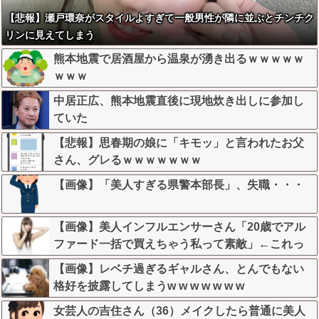
【悲報】瀬戸環奈がスタイルよすぎて一般男性が隣に並ぶとチンチク
リンに見えてしまう
熊本地震で居酒屋から温泉が湧き出るｗｗｗｗｗ
ｗｗｗ
中居正広、熊本地震直後に現地炊き出しに参加し
ていた
【悲報】思春期の娘に「キモッ」と言われたお父
さん、グレるｗｗｗｗｗｗｗ
【画像】「美人すぎる県警本部長」、失職・・・
【画像】美人インフルエンサーさん「20歳でアル
ファード一括で買えちゃう私って素敵」←これっ
てガチなん？それともネタなん？w w w w w w w w
【画像】レベチ過ぎるギャルさん、とんでもない
w
格好を披露してしまうw w w w w w w
女芸人の吉住さん（36）メイクしたら普通に美人