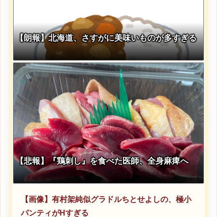
【朗報】北海道、さすがに美味いものが多すぎる
【悲報】『鶏刺し』を食べた医師、全身麻痺へ
【画像】有村架純似グラドルちとせよしの、極小
パンティがHすぎる