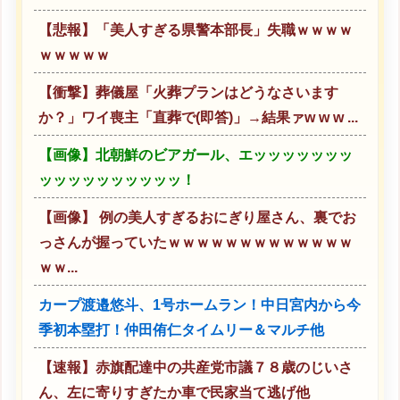
【悲報】「美人すぎる県警本部長」失職ｗｗｗｗ
ｗｗｗｗｗ
【衝撃】葬儀屋「火葬プランはどうなさいます
か？」ワイ喪主「直葬で(即答)」→結果ァw w w ...
【画像】北朝鮮のビアガール、エッッッッッッッ
ッッッッッッッッッッ！
【画像】 例の美人すぎるおにぎり屋さん、裏でお
っさんが握っていたｗｗｗｗｗｗｗｗｗｗｗｗｗ
ｗｗ...
カープ渡邉悠斗、1号ホームラン！中日宮内から今
季初本塁打！仲田侑仁タイムリー＆マルチ他
【速報】赤旗配達中の共産党市議７８歳のじいさ
ん、左に寄りすぎたか車で民家当て逃げ他