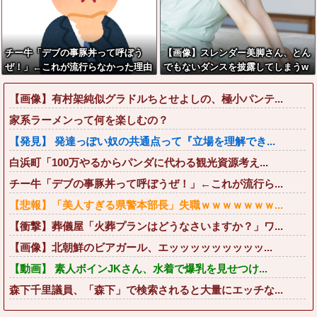
チー牛「デブの事豚丼って呼ぼう
【画像】スレンダー美脚さん、とん
ぜ！」←これが流行らなかった理由
でもないダンスを披露してしまうw
wwwwwwww
【画像】有村架純似グラドルちとせよしの、極小パンテ...
家系ラーメンって何を楽しむの？
【発見】 発達っぽい奴の共通点って『立場を理解でき...
白浜町「100万やるからパンダに代わる観光資源考え...
チー牛「デブの事豚丼って呼ぼうぜ！」←これが流行ら...
【悲報】「美人すぎる県警本部長」失職ｗｗｗｗｗｗｗ...
【衝撃】葬儀屋「火葬プランはどうなさいますか？」ワ...
【画像】北朝鮮のビアガール、エッッッッッッッッッ...
【動画】 素人ボインJKさん、水着で爆乳を見せつけ...
森下千里議員、「森下」で検索されると大量にエッチな...