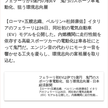
フェラーリが1億円の初EV 鬼門のスポーツ車電
動化、狙う環境志向層
【ローマ=五艘志織、ベルリン=杜師康佑】イタリ
アのフェラーリは26日、同社初の電気自動車
（EV）モデルを公開した。内燃機関に走行性能を
依存する高級スポーツカーの電動化は車各社にと
って鬼門だ。エンジン音の代わりにモーター音を
響かせる工夫を凝らし、環境志向の富裕層を取り
込む。
フェラーリ初EVは伊で1億円 鬼門のス
ポーツ車電動化、狙う環境志向層 - 日本
経済新聞
【ローマ=五艘志織、ベルリン=杜師康佑】イタリ
アのフェラーリは26日、同社初の電気自動車
（EV）モデルを公開した。内燃機関に走行性能を
依存する高級スポーツカーの電動化は車各社にと
って鬼門だ。エンジン音の代わりにモーター音を
響かせる工夫を凝ら...