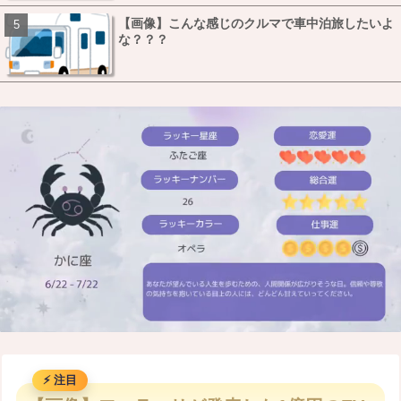
【画像】こんな感じのクルマで車中泊旅したいよ
な？？？
M
u