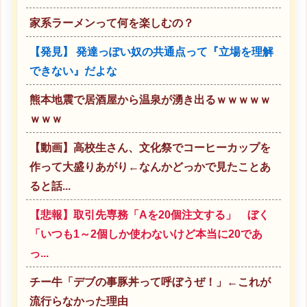
家系ラーメンって何を楽しむの？
【発見】 発達っぽい奴の共通点って『立場を理解
できない』だよな
熊本地震で居酒屋から温泉が湧き出るｗｗｗｗｗ
ｗｗｗ
【動画】高校生さん、文化祭でコーヒーカップを
作って大盛りあがり←なんかどっかで見たことあ
ると話...
【悲報】取引先専務「Aを20個注文する」 ぼく
「いつも1～2個しか使わないけど本当に20であ
っ...
チー牛「デブの事豚丼って呼ぼうぜ！」←これが
流行らなかった理由