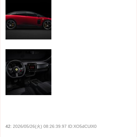
42:
2026/05/26(火) 08:26:39.97 ID:XO5dCUlX0