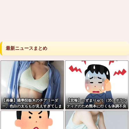
最新ニュースまとめ
【画像】國學院栃木のチアリーダ
【悲報】へずまりゅう（35）ボラン
ー、色白の太ももが見えすぎてしま
ティアのため熊本に行くも体調不良
うwww
で病院に行く