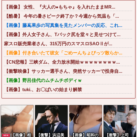
【画像】 女性、『大人の●もちゃ』を入れたままMR...
【酷暑】 今年の暑さピーク終了か？今週から気温も「...
【画像】藤嶌果歩の写真集を見たメンバーの反応、これ...
【画像】外人女子さん、Tバック尻を堂々と見せつけて...
家スロ販売業者さん、315万円のスマスロSAOⅡが...
【画像】付き合いたて彼女「ごめーんちょびっツ散らか...
【CN悲報】三峡ダム、全力放水開始ｗｗｗｗｗｗｗｗ...
【衝撃映像】サッカー選手さん、突然サッカーで投身自...
【画像】野呂佳代のムチムチボディｗ
【画像】tuki.、お〇ぱいの始まり解禁
【画像】相
【衝撃】浜辺美
【画像】昭和の
【衝撃】上司
NEW