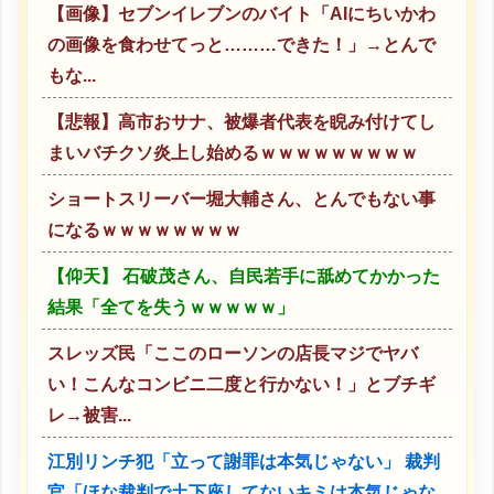
【画像】セブンイレブンのバイト「AIにちいかわ
の画像を食わせてっと………できた！」→とんで
もな...
【悲報】高市おサナ、被爆者代表を睨み付けてし
まいバチクソ炎上し始めるｗｗｗｗｗｗｗｗｗ
ショートスリーバー堀大輔さん、とんでもない事
になるｗｗｗｗｗｗｗｗ
【仰天】 石破茂さん、自民若手に舐めてかかった
結果「全てを失うｗｗｗｗｗ」
スレッズ民「ここのローソンの店長マジでヤバ
い！こんなコンビニ二度と行かない！」とブチギ
レ→被害...
江別リンチ犯「立って謝罪は本気じゃない」 裁判
官「ほな裁判で土下座してないキミは本気じゃな