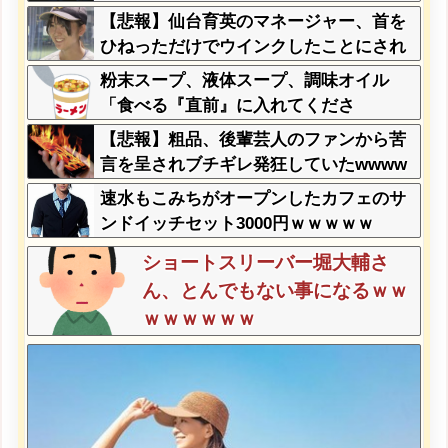
い弱男が大量沸きしてしまうw w w w w
【悲報】仙台育英のマネージャー、首を
w w w w
ひねっただけでウインクしたことにされ
てしまうｗｗｗ
粉末スープ、液体スープ、調味オイル
「食べる『直前』に入れてくださ
い！！」
【悲報】粗品、後輩芸人のファンから苦
言を呈されブチギレ発狂していたwwww
ww
速水もこみちがオープンしたカフェのサ
ンドイッチセット3000円ｗｗｗｗｗ
ショートスリーバー堀大輔さ
ん、とんでもない事になるｗｗ
ｗｗｗｗｗｗ