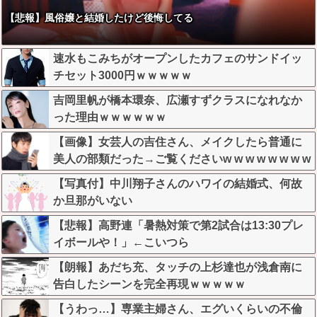
【悲報】風俗嬢と結婚したけど後悔してる
速水もこみちがオープンしたカフェのサンドイッ
チセット3000円ｗｗｗｗｗ
吉岡里帆が橋本環奈、広瀬すずクラスになれなか
った理由ｗｗｗｗｗｗ
【画像】女芸人の吉住さん、メイクしたら普通に
美人の部類だった→ご覧くださいw w w w w w w w
【写真付】中川翔子さんのハワイの結婚式、何故
か旦那がいない
【悲報】高野連「暑熱対策で第2試合は13:30プレ
イボールや！」←こいつら
【朗報】あだち充、タッチの上杉達也が浅倉南に
告白したシーンを完全再現ｗｗｗｗｗ
【うわっ…】専業主婦さん、エグいくらいの不倫