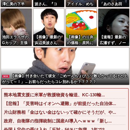
澤仁美の下半
波さん、『コ
アイドル、めち
「あのさあ田
身、もうシコら
レ』が苦手なタ
ゃめちゃブスだ
沼？お前営業車
ない方が無理だ
イプだった！？
った
のガソリン抜い
ろ・・・
←お世話してあ
てない？」俺
げたい弱男が大
「はぁ？どうい
量沸きしてしま
うことすか？」
池田エライザの
【画像】最新の
【画像】のり弁
【速報】最新の
うw w w w w w
上司「自分の車
Gカップ、主張
浜辺美波さん、
の価格、庶民に
広瀬すず、ノー
w w w
に入れ替えたり
が激しすぎるww
ガチのマジで可
は届かなくなっ
スリーブセクシ
してない？？」
wwww
愛過ぎてワイら
てしまう
ーショットwww
←これw w w w
をドキドキさせ
ww
w w
てしまうw w w
w w w w
【画像】付き合いたて彼女「ごめーんちょびっツ散らかってるけど上
NEW
がって～！」←お前らだったらコレ別れるか？？？？？
熊本地震支援に米軍が救援物資を輸送、KC-130輸...
【悲報】「災害時はイオンへ避難」が前提だった自治体...
片山財務相「金はない金はないって確かにそうだが、や...
政府、自衛隊の指揮統制に国産AI導入へｗｗｗ「新し...
外国人定住の受け入れ「反対」56％に急増…1年で2...