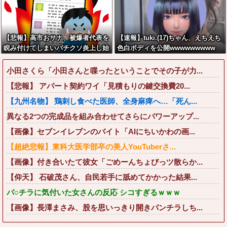
【悲報】高市おサナ、被爆者代表を
【速報】tuki.(17)ちゃん、えちえち
睨み付けてしまいバチクソ炎上し始
色白ボディを公開wwwwwwwww
めるｗｗｗｗｗｗｗｗｗ
小田さくら「小田さんと喋ったということでその子が力...
【悲報】 アパート契約ワイ「見積もりの鍵交換費20...
【九州名物】 鶏刺し食べた医師、全身麻痺へ…「死ん...
異なる2つの完成品を組み合わせてさらにパワーアップ...
【画像】セブンイレブンのバイト「AIにちいかわの画...
【超絶悲報】東科大医学部卒の美人YouTuberさ...
【画像】付き合いたて彼女「ごめーんちょびっツ散らか...
【仰天】 石破茂さん、自民若手に舐めてかかった結果...
パ○チラに気付いた女さんの反応 シコすぎるｗｗｗ
【画像】長澤まさみ、股を思いっきり開きパンチラしち...