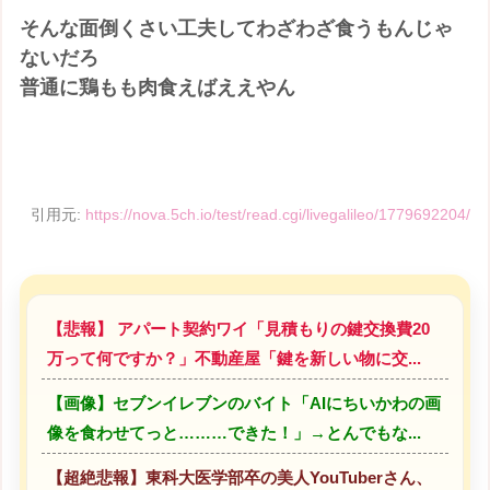
そんな面倒くさい工夫してわざわざ食うもんじゃ
ないだろ
普通に鶏もも肉食えばええやん
引用元:
https://nova.5ch.io/test/read.cgi/livegalileo/1779692204/
【悲報】 アパート契約ワイ「見積もりの鍵交換費20
万って何ですか？」不動産屋「鍵を新しい物に交...
【画像】セブンイレブンのバイト「AIにちいかわの画
像を食わせてっと………できた！」→とんでもな...
【超絶悲報】東科大医学部卒の美人YouTuberさん、