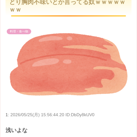
とり胸肉不味いとか言ってる奴ｗｗｗｗｗ
t
ｗｗ
e
料理・食べ物
1:
2026/05/25(月) 15:56:44.20 ID:DbDy8kUV0
浅いよな