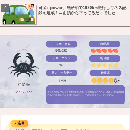
日産e-power、無給油で1980km走行しギネス記
録を達成！→山頂から下ってるだけでした…
M
u