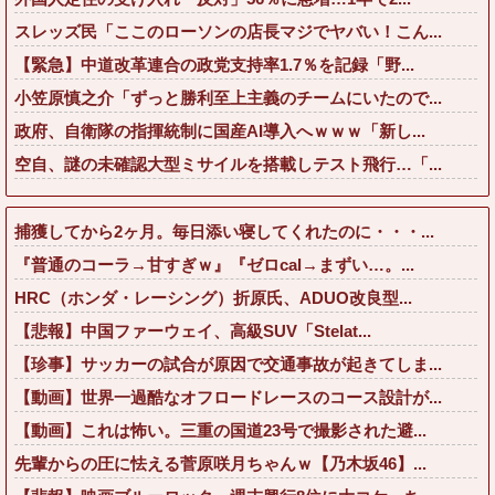
スレッズ民「ここのローソンの店長マジでヤバい！こん...
【緊急】中道改革連合の政党支持率1.7％を記録「野...
小笠原慎之介「ずっと勝利至上主義のチームにいたので...
政府、自衛隊の指揮統制に国産AI導入へｗｗｗ「新し...
空自、謎の未確認大型ミサイルを搭載しテスト飛行…「...
捕獲してから2ヶ月。毎日添い寝してくれたのに・・・...
『普通のコーラ→甘すぎｗ』『ゼロcal→まずい…。...
HRC（ホンダ・レーシング）折原氏、ADUO改良型...
【悲報】中国ファーウェイ、高級SUV「Stelat...
【珍事】サッカーの試合が原因で交通事故が起きてしま...
【動画】世界一過酷なオフロードレースのコース設計が...
【動画】これは怖い。三重の国道23号で撮影された避...
先輩からの圧に怯える菅原咲月ちゃんｗ【乃木坂46】...