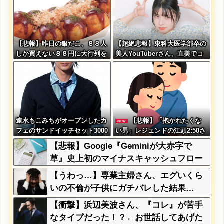
【悲報】昨日の銀だこ、８８人
【超絶悲報】東科大医学部卒の
しか買えない８８円に大行列を
美人YouTuberさん、直美でコ
なす都民コチラ・・・
メント欄が炎上してしまう…
速水もこみちがオープンしたカ
【悲報】「抱かれたくな
NEW
フェのサンドイッチセット3000
い男」レジェンドの江頭2:50さ
円ｗｗｗｗｗ
ん、変わり果てた姿で発見され
【悲報】Google『Geminiが大赤字で
る
草』史上初のマイナスキャッシュフロー
に陥る
【うわっ…】専業主婦さん、エグいくら
いの不倫が子供にガチバレした結果…
【衝撃】浜辺美波さん、『コレ』が苦手
なタイプだった！？←お世話してあげた