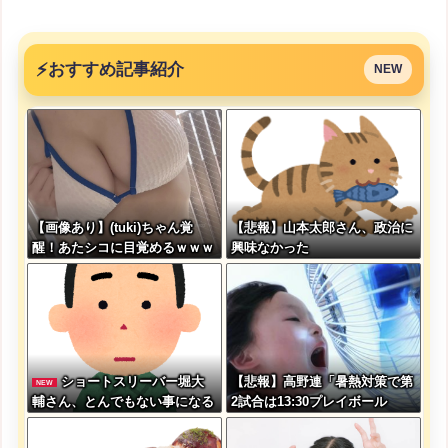
⚡
おすすめ記事紹介
NEW
【画像あり】(tuki)ちゃん覚
【悲報】山本太郎さん、政治に
醒！あたシコに目覚めるｗｗｗ
興味なかった
ｗｗｗｗｗ
ショートスリーバー堀大
【悲報】高野連「暑熱対策で第
NEW
輔さん、とんでもない事になる
2試合は13:30プレイボール
ｗｗｗｗｗｗｗｗ
や！」←こいつら