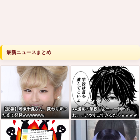
最新ニュースまとめ
【悲報】若槻千夏さん、変わり果て
●●漫画の竿役「あー、一回出す
た姿で発見wwwwwww
わ」←いやすごすぎるだろｗｗｗｗ
ｗｗ