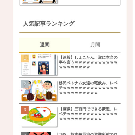
人気記事ランキング
週間
月間
【速報】しょこたん、遂に本当の
松本若菜(42歳)とかいう
事を言うｗｗｗｗｗｗｗｗｗｗｗ
た美人おばさん女優ｗｗ
ｗｗｗｗｗｗｗｗ
ｗ
移民ベトナム女達の宅飲み、レベ
鬼越トマホーク良ちゃん
チｗｗｗｗｗｗｗｗｗｗｗｗｗｗ
事実上のクビにｗｗｗ
ｗｗｗｗｗｗｗｗｗｗ
【画像】三百円でできる豪遊、レ
【画像】キモいオジサン
ベチｗｗｗｗｗｗｗｗｗｗｗｗｗ
服一覧がこちらｗｗｗｗ
ｗｗｗｗｗｗｗｗｗｗｗ
ｗ
TBS、熊本被災地の避難所前でロ
【速報】しょこたん、遂