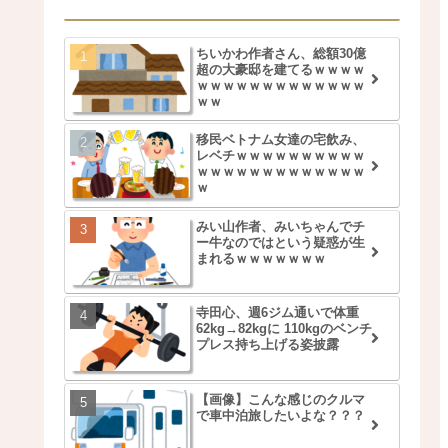
ちいかわ作者さん、総額30億
超の大豪邸を建てるｗｗｗｗ
ｗｗｗｗｗｗｗｗｗｗｗｗｗ
ｗｗ
移民ベトナム女達の宅飲み、
レベチｗｗｗｗｗｗｗｗｗｗ
ｗｗｗｗｗｗｗｗｗｗｗｗｗ
ｗ
みい山作者、みいちゃんでチ
ー牛なのではという疑惑が生
まれるｗｗｗｗｗｗｗ
寺田心、週6ジム通いで体重
62kg→82kgに 110kgのベンチ
プレス持ち上げる姿披露
【画像】こんな感じのクルマ
で車中泊旅したいよな？？？