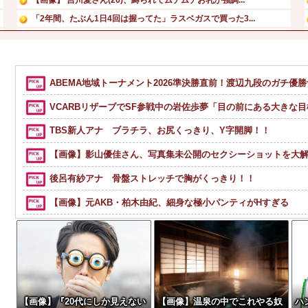
「2年間、たぶん1日4回は握ってた」ラスベガスで買った3...
【画像】セクシー女優・涼森れむ、パンティ脱ぎかけのナマ乳...
フジテレビが金の卵を産む鶏を自ら絞め殺した模様、社運を賭...
【悲報】 ロシアさん、ついに国民の財産を没収しはじめる
ABEMA地域トーナメント2026準決勝直前！渡辺九段のガチ優
国生さゆり、『おニャン子クラブ』時代のライバル関係語る ...
VCARBリザーブでSF参戦中の岩佐歩夢「目の前にある大きな
TBS新人アナ ブラチラ、お尻くっきり、Y字開脚！！
【画像】影山優佳さん、写真集未公開のセクシーショットを大解
後呂有紗アナ 骨盤ストレッチで胸がくっきり！！
【画像】元AKB・柏木由紀、細身な極小パンティがHすぎる
【動画】逃げる判断はやっ！埼玉でスマホ運転のプリウスに当
【動画】ロシア軍のドローンをネット発射装置で撃墜するウク
【熊本地震】避難者の食生活、改善急務…調理できず「パン飽
寺田心、週6ジム通いで体重62kg→82kgに 110kgのベンチプ
【画像】『20代にしか見えない
【画像】温泉の中でこれやる奴
ハ