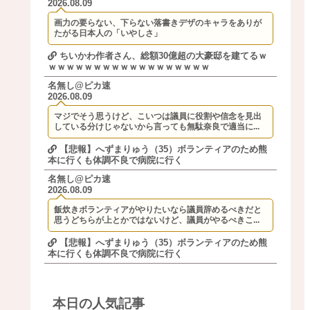
2026.08.09
画力の要らない、下らない落書きデザのキャラをありが
たがる日本人の「いやしさ」
ちいかわ作者さん、総額30億超の大豪邸を建てるｗ
ｗｗｗｗｗｗｗｗｗｗｗｗｗｗｗｗｗｗ
名無し@ピカ速
2026.08.09
マジでそう思うけど、こいつは議員に役割や信念を見出
している分けじゃないから言っても無駄奈良で適当に...
【悲報】へずまりゅう（35）ボランティアのため熊
本に行くも体調不良で病院に行く
名無し@ピカ速
2026.08.09
飯炊きボランティアがやりたいなら議員辞めるべきだと
思うどちらが上とかではないけど、議員がやるべきこ...
【悲報】へずまりゅう（35）ボランティアのため熊
本に行くも体調不良で病院に行く
本日の人気記事