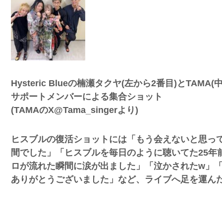
Hysteric Blueの楠瀬タクヤ(左から2番目)とTAMA(
突然現れ
サポートメンバーによる集合ショット
ｗｗｗｗ
(TAMAのX@Tama_singerより)
、吉本を
ヒスブルの復活ショットには「もう会えないと思っ
間でした」「ヒスブルを毎日のように聴いてた25年
ロが流れた瞬間に涙が出ました」「泣かされたw」
ありがとうございました」など、ライブへ足を運ん
が着てる
ｗｗｗｗ
に本当の