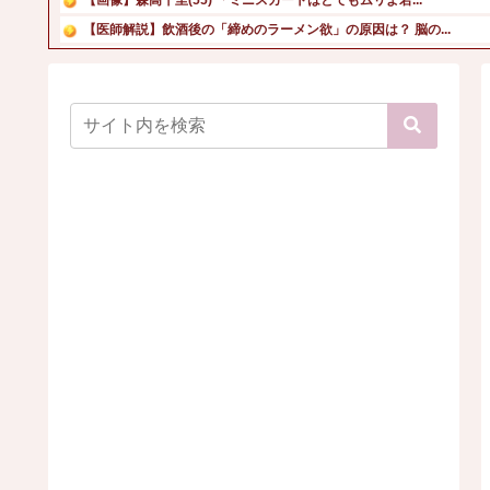
【医師解説】飲酒後の「締めのラーメン欲」の原因は？ 脳の...
【画像】TWICE・モモ(30)、またしてもエチエチボデ...
高校生2人が乗るスクーターと車が衝突し高校生ら2人が死傷...
【画像】美人さん(45)による、ビキニ水着姿はこちら！
【画像】45歳女のビキニ水着姿w