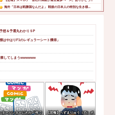
海外「日本は戦勝国なんだよ」 戦後の日本人の特別な生き様...
高校生2人が乗るスクーターと車が衝突し高校生ら2人が死傷...
ひろゆき「出馬する気ないから話さなかった」妻「それでも不...
【超朗報】スクールドッグを導入した学校、不登校が激減→J...
勝予想＆予選丸わかりＳP
【朗報】グラドル・磯部優花、次に爆売れ間違いなしのイベン...
目標はやはりF1のレギュラーシート獲得」
アカネの回胴でっかいどう #04【「スマスロ とある魔術...
【朗報】円高で海外旅行勢が大興奮→30カ国目の猛者に一同...
禁してしまうwwwwww
て逃げされる車載。
ライナ。
き飽き」断水なお３万戸超
レス持ち上げる姿披露
ンターハンターにわか「何で
【悲報】へずまりゅう（35）ボ