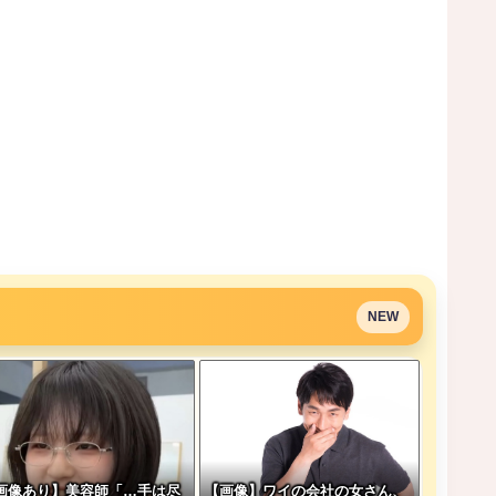
NEW
画像あり】美容師「…手は尽
【画像】ワイの会社の女さん、