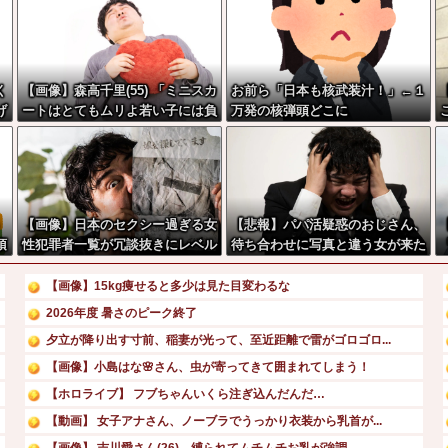
く
【画像】森高千里(55) 「ミニスカ
お前ら「日本も核武装汁！」←１
げ
ートはとてもムリよ若い子には負
万発の核弾頭どこに
けるわ」←ワイらにはブッ刺さり
まくってしまうw w w w w w
【画像】日本のセクシー過ぎる女
【悲報】パパ活疑惑のおじさん、
頂
性犯罪者一覧が冗談抜きにレベル
待ち合わせに写真と違う女が来た
高過ぎる件w w w w w w w w w
ので逃げようとするも眼鏡を奪わ
れ可哀想なことになっているとこ
【画像】15kg痩せると多少は見た目変わるな
ろを激写されてしまう…
2026年度 暑さのピーク終了
夕立が降り出す寸前、稲妻が光って、至近距離で雷がゴロゴロ...
【画像】小島はな🌸さん、虫が寄ってきて囲まれてしまう！
【ホロライブ】 フブちゃんいくら注ぎ込んだんだ…
【動画】 女子アナさん、ノーブラでうっかり衣装から乳首が...
【画像】 吉川愛さん(26)、縛られてムチムチお乳が強調...