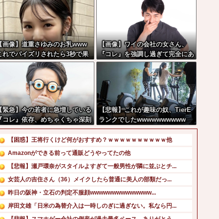
【画像】道重さゆみのお乳www
【画像】ワイの会社の女さん、
これでパイズリされたら3秒で果
『コレ』を強調し過ぎて完全にあ
てるだろ
たしこ枠を狙ってるんだがw w w
w w w w w w w w w
【緊急】今の若者に急増している
【悲報】これが趣味の奴、TierE
『コレ』依存、めちゃくちゃ深刻
ランクでしたwwwwwwwwww
な模様w w w w w w w w w w
【困惑】王将行くけど何がおすすめ？ｗｗｗｗｗｗｗｗｗｗ他
Amazonができる前って通販どうやってたの他
【悲報】瀬戸環奈がスタイルよすぎて一般男性が隣に並ぶとチ...
女芸人の吉住さん（36）メイクしたら普通に美人の部類だっ...
昨日の阪神・立石の判定不服顔wwwwwwwwwwwwww...
岸田文雄「日米の為替介入は一時しのぎに過ぎない。私なら円...
【悲報】スマホゲー会社の倒産が過去最多ペース。ありがとう...