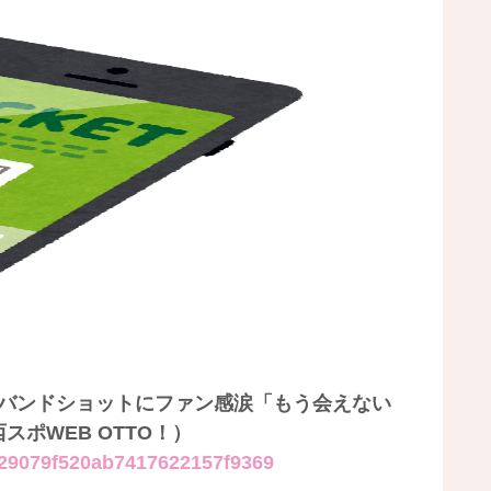
Blueバンドショットにファン感涙「もう会えない
ポWEB OTTO！）
5629079f520ab7417622157f9369