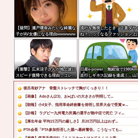
【疑問】瀬戸環奈みたいな綺麗な
流行を無視したとき「正直ダサ
子がAV女優になる理由wwwwww
ね？」ってなるファッション上
w
てけ
【衝撃】広末涼子さんが地上波に
日産e-power、無給油で1980km
スピード復帰できる理由←コレ、
走行しギネス記録を達成！→山
誰にも分からない模様w w w w
から下ってるだけでした…
w w w w
後呂有紗アナ 骨盤ストレッチで胸がくっきり！！
【画像】 Adoさん(23)、お●ぱいの大きさが判明して...
【朗報】小4女子、指用革命絆創膏を発明し世界大会で受賞ｗ...
【訃報】 ラグビー九州電力所属の選手が熱中症で死亡 フィ...
【厚生年金 平均15万円の厳しさ】 月20万円以上はわず...
PTA会長「PTA参加拒否した親へ最終警告。こうなっても...
【画像】森高千里(55) 「ミニスカートはとてもムリよ若...