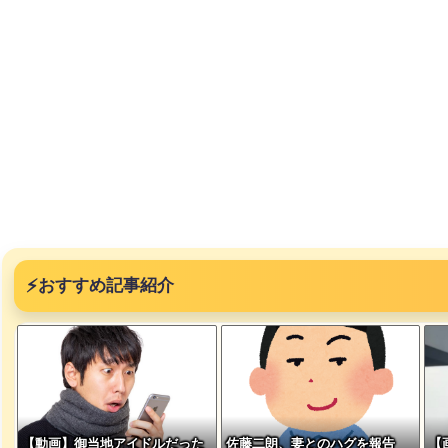
ｗｗｗｗ
み、レベ
ｗｗｗｗ
、登場
ｗ
失った農
ってくる
⚡
おすすめ記事紹介
そばの値
ｗｗｗｗ
ｗｗｗｗ
ｗｗｗｗ
【動画】御当地アイドルだった
佐藤二朗、妻とのハグを報告
【