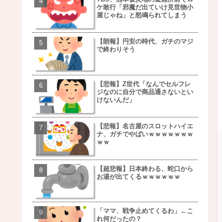
ケ敢行「邪魔だ出ていけ見世物小
事を言うｗｗｗｗｗｗｗ
屋じゃね」と怒鳴られてしまう
ｗｗｗｗｗｗｗｗ
【朗報】円安の時代、ガチのマジ
移民ベトナム女達の宅飲
で終わりそう
チｗｗｗｗｗｗｗｗｗｗ
ｗｗｗｗｗｗｗｗｗｗ
【悲報】Z世代「なんでセルフレ
【朗報】NOギルティ炭酸
ジなのに自分で商品通さないとい
ｗｗｗｗｗｗｗｗｗｗｗ
けないんだ」
【悲報】名古屋のスロットハイエ
【画像】例の梨を5000個
ナ、ガチでやばいｗｗｗｗｗｗｗ
家さん、少し流れが変わ
ｗｗ
【超悲報】日本終わる、蛇口から
【悲報】日本、ついに駅
お湯が出てくるｗｗｗｗｗｗ
段が限界突破ｗｗｗｗｗ
ｗｗｗｗ
「ママ、戦争止めてくるわ」←こ
【悲報】すき家、炎上ｗ
れ何だったの？
ｗｗｗｗｗｗｗｗｗｗｗ