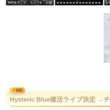
30代女子』がこちらです←お前
ｗｗｗｗｗｗｗｗｗｗｗｗｗｗ
も
【画像あり】美容師「…手は尽くしました」陰キャ女子「…ﾋｭｯ
らから見てどう？？？？？？？
ｗｗ
ﾁ
ハンターハンターにわか「何でも切れる刀は具現化できない(ﾆﾁ
【画像】森高千里(55) 「ミニスカートはとてもムリよ若い子に
【朗報】SES10年目で年収400万円のワイ、転職するか迷う
Hysteric Blue復活ライブ決