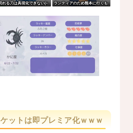
切れる刀は具現化できない(ﾆ
ランティアのため熊本に行くも
」→結果・・・
ｯ」←これ
体調不良で病院に行く
ｯ」←これ
は負けるわ」←ワイらにはブッ刺さりまくってし...
M
u
t
定 →チケットは即プレミア化ｗｗｗ
e