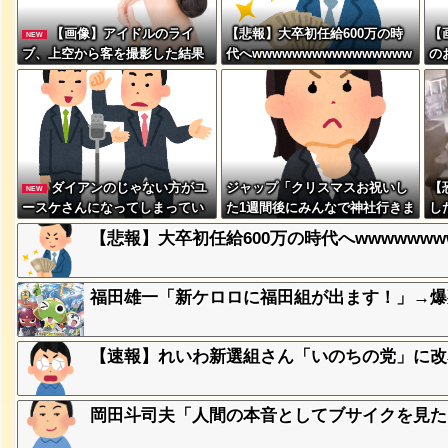
【画像】アイドルのライ
【悲報】大卒初任給600万の時
【
NEW
ブ、上空から客を撮影した結果
代へwwwwwwwwwwwwwwww
の
wwwwwww
www
で
w 
突然現れ
ダイアンのじゃない方がユ
ジャップ「クリスマスお祝いし
【
ｗｗｗｗ
NEW
ースケさんになってしまってい
た1週間後にみんなで神社行きま
し
るという事実←これ
す」←これ
【悲報】大卒初任給600万の時代へwwwwwwww
、吉本を
福田雄一「新ケロロに福田組が出ます！」→爆
が着てる
【速報】れいわ新選組さん「いのちの党」に改
ｗｗｗｗ
岡田斗司夫「人間の本音としてブサイクを見た
に本当の
ｗｗｗｗ