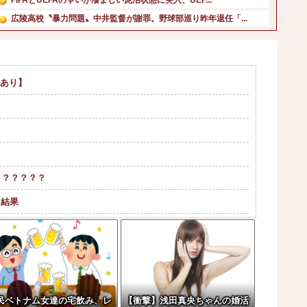
広陵高校〝暴力問題〟中井監督が謝罪。野球部巡り昨年退任「...
【悲報】秋田県職員、まさかのバスローブ姿でオンライン会見...
【速報】熊本県知事、オールドメディアの被災者、遺族への取...
【衝撃】若者達「株取引をゲーム感覚にしたろ！」→結果他
画あり】
北海道日本ハムファイターズがSBに中々勝ててない理由←こ...
韓国人「その衝撃的な見た目から日本で話題になった弁当がこ...
アメリカには「膨大な量の兵器がある」トランプ大統領が主張...
？？？？？？
→結果
監督「原作に忠実に」→爆売れ
まってると話題にw w w w w w ...
ア。
民ベトナム女達の宅飲み、レ
【衝撃】浅田真央ちゃんの婚活