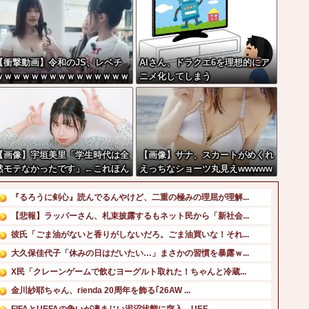
【衝撃動画】令和のJS、レベチ
AIさん、ドラクエ6を理想的にア
ｗｗｗｗｗｗｗｗｗｗｗｗｗｗｗ
ニメ化してしまう
ｗｗｗｗｗｗｗｗｗｗｗｗｗｗｗ
【画像】宇垣美里「学生時代は全
【画像】サナ、スカートがめくれ
然モテなかったです」←これほん
えっちなショーツ丸見えwwwww
まかぁ？w w w w w w w w
www
『るろうに剣心』読んでるんやけど、二重の極みの理屈が理解...
【悲報】ラッパーさん、札束披露するもネット民から「新社会...
彼氏「ごま油がないと香りがしないだろ。ごま油買いな！それ...
大久保佳代子「休みの日はだいたい…」まさかの習慣を暴露ｗ...
X民「クレーンゲームで飲むヨーグルト取れた！ちゃんと冷蔵...
金川紗耶ちゃん、rienda 20周年を飾る｢26AW ...
FIFAとUEFAの争いが凄まじい泥沼状態に突入、UEF...