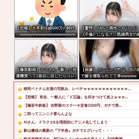
【悲報】大卒初任給600万の時代
【驚愕】SNSで異性とやりとり
へwwwwwwwwwwwwwwwwww
《不倫》になる？→既婚男女の
w
7割がまさかの『こう』回答し
しまうw w w w w w w w
【爆笑動画】ママさん「新しい洗
【画像】カンニング竹山、目の
濯機買って1発目に回したらコレ
で嫁を寝取られてて草wwwww
w」←こwれwはw w w w w w w
w w w
移民ベトナム女達の宅飲み、レベチｗｗｗｗｗｗｗｗｗｗｗｗ...
【悲報】 有吉、一般人に「ド正論」を叩きつけて炎上ｗｗｗ...
【極旨牛鉄板】 吉野家のステーキ定食1500円、ガチで美...
二郎ってニンニク要らんよな
AIさん、ドラクエ6を理想的にアニメ化してしまう
影山優佳の最新の『下半身』ガチでエグいって・・・
鈴木奈穂子アナ 袖口からインナーチラ見え！！【GIF動画...