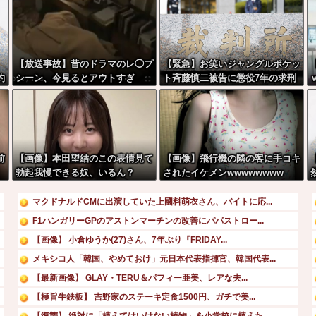
【放送事故】昔のドラマのレ◯プ
【緊急】お笑いジャングルポケッ
約
シーン、今見るとアウトすぎ
ト斉藤慎二被告に懲役7年の求刑
て
る・・・
←これ…
前
【画像】本田望結のこの表情見て
【画像】飛行機の隣の客に手コキ
勃起我慢できる奴、いるん？
されたイケメンwwwwwwww
マクドナルドCMに出演していた上國料萌衣さん、バイトに応...
F1ハンガリーGPのアストンマーチンの改善にパパストロー...
【画像】 小倉ゆうか(27)さん、7年ぶり『FRIDAY...
メキシコ人「韓国、やめておけ」元日本代表指揮官、韓国代表...
【最新画像】 GLAY・TERU＆パフィー亜美、レアな夫...
【極旨牛鉄板】 吉野家のステーキ定食1500円、ガチで美...
【復讐】 絶対に「植えてはいけない植物」を小学校に植えた...