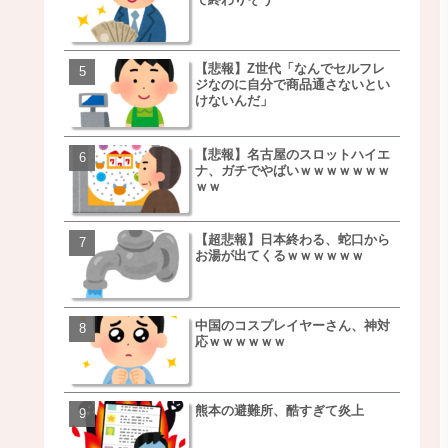
ｗｗｗｗｗｗｗｗ
【悲報】Z世代「なんでセルフレ
【朗報】NOギルティ炭酸
ジなのに自分で商品通さないとい
ｗｗｗｗｗｗｗｗｗｗｗ
けないんだ」
【悲報】名古屋のスロットハイエ
【画像】例の梨を5000個
ナ、ガチでやばいｗｗｗｗｗｗｗ
家さん、少し流れが変わ
ｗｗ
【超悲報】日本終わる、蛇口から
【悲報】日本、ついに駅
お湯が出てくるｗｗｗｗｗｗ
段が限界突破ｗｗｗｗｗ
ｗｗｗｗ
中国のコスプレイヤーさん、神対
【悲報】すき家、炎上ｗ
応ｗｗｗｗｗｗ
ｗｗｗｗｗｗｗｗｗｗｗ
ｗｗｗ
熊本の避難所、酷すぎて炎上
【画像】三百円でできる
ベチｗｗｗｗｗｗｗｗｗ
ｗｗｗｗｗｗｗｗｗｗｗ