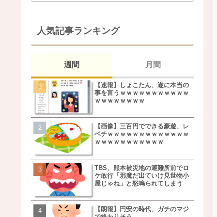
人気記事ランキング
週間
月間
【速報】しょこたん、遂に本当の
松本若菜(42歳)とかいう
事を言うｗｗｗｗｗｗｗｗｗｗｗ
た美人おばさん女優ｗｗ
ｗｗｗｗｗｗｗｗ
ｗ
【画像】三百円でできる豪遊、レ
鬼越トマホーク良ちゃん
ベチｗｗｗｗｗｗｗｗｗｗｗｗｗ
事実上のクビにｗｗｗ
ｗｗｗｗｗｗｗｗｗｗｗ
TBS、熊本被災地の避難所前でロ
【画像】キモいオジサン
ケ敢行「邪魔だ出ていけ見世物小
服一覧がこちらｗｗｗｗ
屋じゃね」と怒鳴られてしまう
ｗ
【朗報】円安の時代、ガチのマジ
【速報】しょこたん、遂
で終わりそう
事を言うｗｗｗｗｗｗｗ