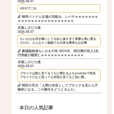
2026.08.07
URやでこれ
移民ベトナム女達の宅飲み、レベチｗｗｗｗｗｗｗ
ｗｗｗｗｗｗｗｗｗｗｗｗｗｗｗｗｗ
名無し@ピカ速
2026.08.07
ちいかわを叩き棒にしてる奴ら臭すぎて草勝ち馬に乗る
だけの、どんなクソ無能でも出来る簡単なお仕事
劇場版映画ちいかわTHE MOVIE、明日興行収入1兆
円突破が確実にｗｗｗｗｗｗｗｗｗｗｗｗｗ
名無し@ピカ速
2026.08.07
ブサイクは割と見てるうちに慣れるよなyoutubeで初見
ブサイクだなと思っても何回か見てると別に慣...
岡田斗司夫「人間の本音としてブサイクを見たら不
愉快になる。この責任をどうとるんだ」
本日の人気記事