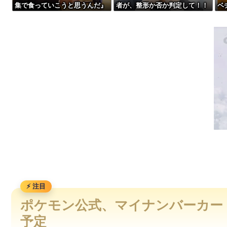
集で食っていこうと思うんだ』
者が、整形か否か判定して！！
ベ
【動画】地震発生時の熊本総合病院の手術室の様子が(((ﾟДﾟ)))
→結果
→画像がこちらw w w w w w w
ｗ
w w w
【動画】自動ドアの仕組みを理解した富山のツバメが賢い。
西山朋佳女流三冠、女性初の棋士資格懸かる白玲戦「今まで通
低迷しても上位に戻ってこられるマクラーレンと戻ってこられ
ポケモン公式、マイナンバーカー
予定