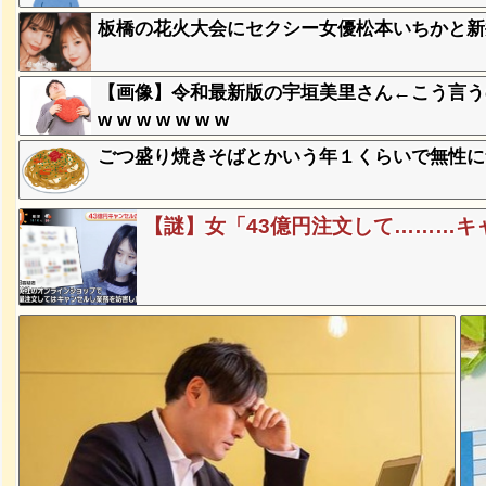
板橋の花火大会にセクシー女優松本いちかと新
、登場
【画像】令和最新版の宇垣美里さん←こう言う
ｗ
w w w w w w w
ごつ盛り焼きそばとかいう年１くらいで無性に
失った農
ってくる
【謎】女「43億円注文して………キ
そばの値
ｗｗｗｗ
ｗｗｗｗ
ｗｗｗｗ
豪遊、レ
ｗｗｗｗ