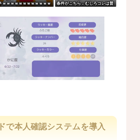
チｗｗｗｗｗｗｗｗｗｗｗｗ
条件がこちら←むしろコレは普
ｗｗｗｗｗｗｗｗｗｗｗ
通じゃね？w w w w w w w w
りに」
ないウィリアムズは何が違うの
M
u
t
ドで本人確認システムを導入
e