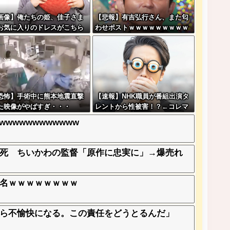
画像】俺たちの姫、佳子さま
【悲報】有吉弘行さん、また匂
お気に入りのドレスがこちら
わせポストｗｗｗｗｗｗｗｗｗ
す←コレは可愛過ぎるw w w
ｗｗｗｗｗｗｗｗ
w w w w
恐怖】手術中に熊本地震直撃
【速報】NHK職員が番組出演タ
た映像がやばすぎ・・・
レントから性被害！？←コレマ
ジならヤバくねーか？
wwwwwwwwwww
死 ちいかわの監督「原作に忠実に」→爆売れ
名ｗｗｗｗｗｗｗｗ
ら不愉快になる。この責任をどうとるんだ」