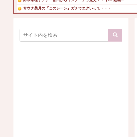
サウナ美月の『このシーン』ガチでエグいって・・・
移民ベトナム女達の宅飲み、レベチｗｗｗｗｗｗｗｗｗｗｗｗ...
【悲報】吉岡里帆さん、アドリブで相手役俳優の手を取りお胸...
鈴木奈々「垂れてたバストが上がった！」「今が一番バスト大...
森香澄、下着姿で美ボディー披露 「ピーチ・ジョン」秋ラン...