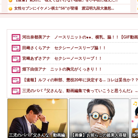
女性セブンにイケメン棋士”S6”が登場 渡辺明九段大激怒...
渡辺明九段、王座戦挑決19手詰に「難易度が最上級」
西山朋佳女流三冠、女性初の棋士資格懸かる白玲戦「今まで通...
所ジョージの嫌いな食べ物：シュークリーム
河出奈都美アナ ノースリニットの●●、横乳、脇！！【GIF動
長瀬智也がスネハラを謝罪「47歳にもなって短パンを履き…...
田﨑さくらアナ セクシーノースリーブ脇！！
宮﨑あずさアナ セクシーノースリーブ！！
畑下由佳アナ ニットの胸元がくっきり！！
【速報】ルフィの幹部、懲役20年に決定する←コレは妥当か？
三児のパパ『父さんな、動画編集で食っていこうと思うんだ』
福田雄一「新ケロロに福田組が出ます！」→爆死 ちいかわの
シャウエッセン公式、またこういうのでいい丼をポスト
【画像】令和最新版の宇垣美里さん←こう言うのでいいんだよが目一杯詰
【動画】野菜売りのおじさんにドローンを特攻させるおそロシ
三児のパパ『父さんな、動画編
【画像】お前らこの超美人容疑
移