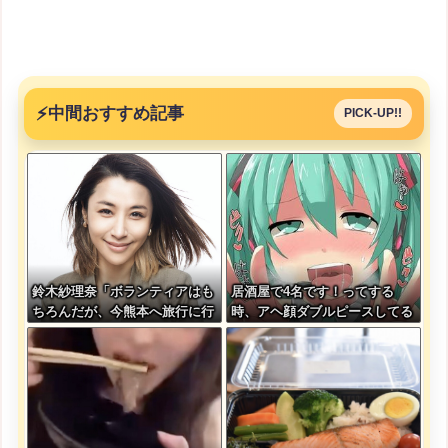
⚡
中間おすすめ記事
PICK-UP!!
鈴木紗理奈「ボランティアはも
居酒屋で4名です！ってする
ちろんだが、今熊本へ旅行に行
時、アヘ顔ダブルピースしてる
くことも支援になる」
みたいになるの恥ずかしいんや
が