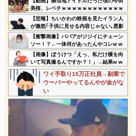
【動画】御当地アイドルだった頃の今田
美桜、レベチｗｗｗｗｗｗｗｗｗｗｗｗ
ｗｗｗｗｗｗ
【悲報】ちいかわの映画を見たイラン人
が激怒｢子供に見せる内容じゃない｡悪影
響は計り知れない｣←これw w w w w w
【衝撃画像】ババアがジジイにチェーン
w w w
ソー！？←一体何があったんやコレw w
w w w w w w w
【画像】ぼうけつ「えっ、私だけ横を向
いて写真撮るんですか？！」→結果w w
w w w w w w
ワイ手取り15万正社員→副業で
ウーバーやってるんやが金がな
い