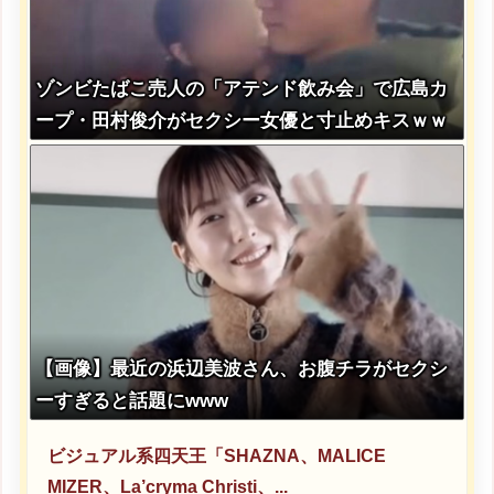
ゾンビたばこ売人の「アテンド飲み会」で広島カ
ープ・田村俊介がセクシー女優と寸止めキスｗｗ
ｗｗｗ
【画像】最近の浜辺美波さん、お腹チラがセクシ
ーすぎると話題にwww
ビジュアル系四天王「SHAZNA、MALICE
MIZER、La’cryma Christi、...