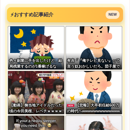
⚡
おすすめ記事紹介
NEW
色々副業に手を出したけど、結
有吉「『俺テレビ見ない』って
局残業するのが1番稼げるな
言う奴おかしいだろ。団子屋で
『団子食べない』って言う
か？」
【動画】御当地アイドルだった
【悲報】大卒初任給600万
NEW
頃の今田美桜、レベチｗｗｗｗ
の時代へwwwwwwwwwwwww
ｗｗｗｗｗｗｗｗｗｗｗｗｗｗ
wwwwww