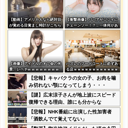
【動画】アメリカ人なら絶対目
【衝撃画像】ババアがジジイに
が覚める目覚まし時計がこちら
チェーンソー！？←一体何があ
ｗｗｗｗｗ
ったんやコレw w w w w w w
w w
【画像】アイドルのオフ会の光
ハズレのフードコートに必ずあ
景、レベチw w w w w w w w
る店ｗｗｗｗｗｗｗｗｗｗｗｗ
w w w
【悲報】キャバクラの女の子、お肉を噛
み切れない顎になってしまう・・・
【謎】広末涼子さんが地上波にスピード
復帰できる理由、誰にも分からな
い・・・
【悲報】NHK番組に出演した性加害者
「酒飲んでて覚えてない」