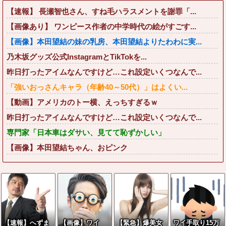
【速報】 長瀬智也さん、すね毛ハラスメントを謝罪「...
【画像あり】 ワンピース作者の中学時代の絵がすごす...
【画像】本田望結の妹の乳房、本田望結よりたわわに実...
乃木坂グッズ公式InstagramとTikTokを...
昨日打ったアイムなんですけど…これ設定いくつなんで...
「強いおっさんキャラ（年齢40～50代）」はよくい...
【動画】アメリカのトー横、えっちすぎるｗ
昨日打ったアイムなんですけど…これ設定いくつなんで...
専門家「日本車はダサい、見てて恥ずかしい」
【画像】本田望結ちゃん、おピンク
【速報】へずま
【画像】ワイ
【緊急】爆美女
ワイ手取り15万