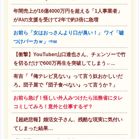
年間売上が16億4000万円を超える「1人事業者」
がAIの支援を受けて2年で約3倍に急増
お前ら「女はおっさんより口が臭い！」 ワイ「嘘
つけバーカｗ」⇒w
【衝撃】YouTuber山口達也さん、チェンソーで竹
を切るだけで600万再生を突破してしまう←...
有吉「『俺テレビ見ない』って言う奴おかしいだ
ろ。団子屋で『団子食べない』って言うか？」
お前ら急げ！怪しい外人みつけたら法務省にタレ
コミしてみろ！意外と仕事するぞ？
【超絶悲報】婚活女子さん、残酷な現実に気付い
てしまった結果…