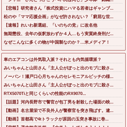
【悲報】研究者さん「株式投資にハマる若者はギャンブ...
松のや「ママ応援企画」がなぜ許されない？「窮屈な世...
【速報】れいわ新選組、「いのちの党」に改名他
無期懲役、去年の仮釈放わずか４人…もう実質終身刑だ...
なぜこんなに多くの物が中国製なのか？…米メディア！
車のエアコンは外気取入派？それとも内気循環派？
みいちゃんと山田さん「主人公がぽっと出のモブに殺さ...
ノーバン！瀬戸口心月ちゃんのセレモニアルピッチの様...
みいちゃんと山田さん「主人公がぽっと出のモブに殺さ...
RTX5070Tiと同じくらいの性能のRX9070...
【話題】河内長野市で警官が包丁男を射殺した場面の映...
【動画】名古屋栄で不良外人が警察官を突き飛ばす。逮...
【動画】首都高で4tトラックが原因の玉突き事故に巻...