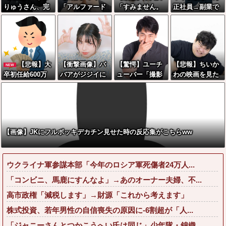
りゅうさん、完
「アルファード
「すみません。
正社員→副業で
全に聖人の顔へ
いいなあ。買い
砲弾3つ持ってき
ウーバーやって
←これw w w w
に行くか」店員
ました」警察
るんやが金がな
w w w w
「ほいっ見積も
「！？」自衛隊
い
りな！」ワイ
「！？」→結果
「金額おかしく
w w w w w w w
【悲報】大
【衝撃画像】バ
【驚愕】ユーチ
【悲報】ちいか
NEW
ね？」←お前ら
w
卒初任給600万
バアがジジイに
ューバー「撮影
わの映画を見た
もそう思うよ
の時代へwwww
チェーンソ
で使うから、こ
イラン人が激怒
な？？？？？
wwwwwwwww
ー！？←一体何
の高級時計も車
｢子供に見せる内
wwwwww
があったんやコ
もぜ～んぶ経費
容じゃない｡悪影
レw w w w w w
でタダ！ｗ」←
響は計り知れな
w w w
まさかコレ本気
い｣←これw w w
【画像】JKにフルボッキデカチン見せた時の反応集がこちらww
にしてる奴なん
w w w w w w
ておらんよな？
よな？w w w w
ウクライナ軍参謀本部「今年のロシア軍死傷者24万人...
w w w w w w w
「コンビニ、馬鹿にすんなよ」→あのオーナー夫婦、不...
高市政権「減税します」→財源「これから考えます」
株式投資、若年男性の自信喪失の原因に-6割超が「人...
「ジャニーさんとつかこうへい氏は同じ」少年隊・錦織...