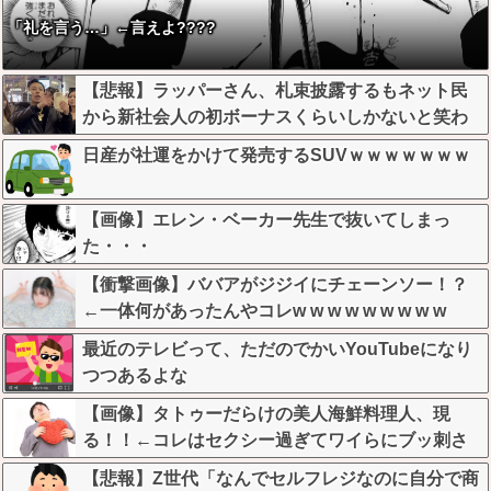
「礼を言う…」←言えよ????
【悲報】ラッパーさん、札束披露するもネット民
から新社会人の初ボーナスくらいしかないと笑わ
れる
日産が社運をかけて発売するSUVｗｗｗｗｗｗｗ
【画像】エレン・ベーカー先生で抜いてしまっ
た・・・
【衝撃画像】ババアがジジイにチェーンソー！？
←一体何があったんやコレw w w w w w w w w
最近のテレビって、ただのでかいYouTubeになり
つつあるよな
【画像】タトゥーだらけの美人海鮮料理人、現
る！！←コレはセクシー過ぎてワイらにブッ刺さ
りまくりw w w w w w w w w
【悲報】Z世代「なんでセルフレジなのに自分で商