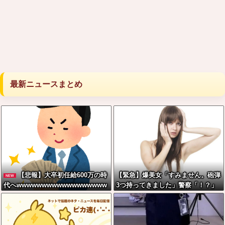
最新ニュースまとめ
【悲報】大卒初任給600万の時
【緊急】爆美女「すみません。砲弾
NEW
代へwwwwwwwwwwwwwwwwww
3つ持ってきました」警察「！？」
w
自衛隊「！？」→結果w w w w w w
w w