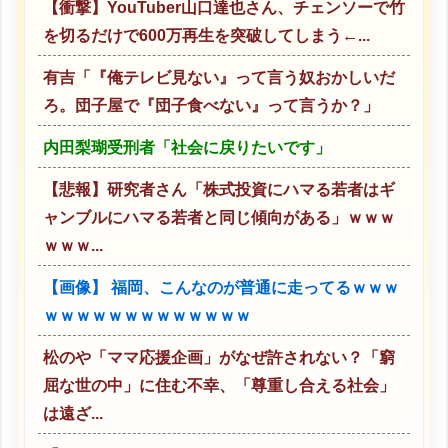
【衝撃】YouTuber山口達也さん、チェンソーで竹
を切るだけで600万再生を突破してしまう←...
有吉「『俺テレビ見ない』って言う奴おかしいだ
ろ。団子屋で『団子食べない』って言うか？」
内田梨瑚受刑者「社会に戻りたいです」
【悲報】研究者さん「株式投資にハマる若者はギ
ャンブルにハマる若者と同じ傾向がある」ｗｗｗ
ｗｗｗ...
【画像】 福岡、こんなのが普通に走ってるｗｗｗ
ｗｗｗｗｗｗｗｗｗｗｗｗｗ
松のや「ママ応援企画」がなぜ許されない？「窮
屈な世の中」に住む不幸、「尊重し合える社会」
は遠ざ...