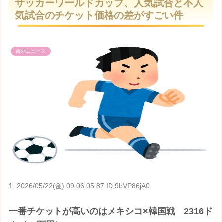
サッカーワールドカップ、人気試合と不人
t
気試合のチケット価格の差がすごい件
e
海外ニュース
1:
2026/05/22(金) 09:06:05.87 ID:9bVP86jA0
一番チケットが高いのはメキシコ×韓国戦 2316ド