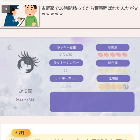
吉野家で16時間粘ってたら警察呼ばれたんだがｗ
ｗｗｗｗｗ
M
u