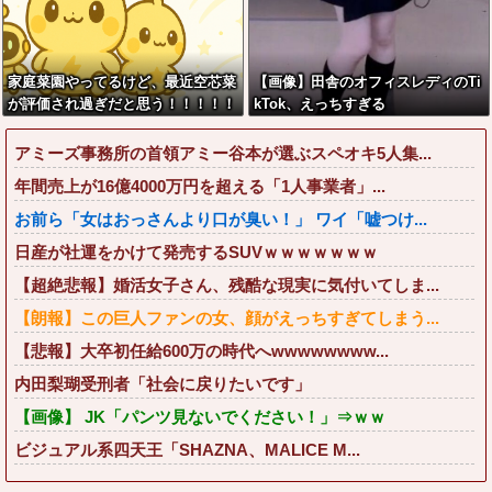
家庭菜園やってるけど、最近空芯菜
【画像】田舎のオフィスレディのTi
が評価され過ぎだと思う！！！！！
kTok、えっちすぎる
アミーズ事務所の首領アミー谷本が選ぶスペオキ5人集...
年間売上が16億4000万円を超える「1人事業者」...
お前ら「女はおっさんより口が臭い！」 ワイ「嘘つけ...
日産が社運をかけて発売するSUVｗｗｗｗｗｗｗ
【超絶悲報】婚活女子さん、残酷な現実に気付いてしま...
【朗報】この巨人ファンの女、顔がえっちすぎてしまう...
【悲報】大卒初任給600万の時代へwwwwwwww...
内田梨瑚受刑者「社会に戻りたいです」
【画像】 JK「パンツ見ないでください！」⇒ｗｗ
ビジュアル系四天王「SHAZNA、MALICE M...