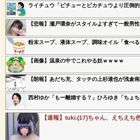
ライチュウ「ピチューとピカチュウより圧倒的
に本当の
ｗｗｗｗ
【悲報】瀬戸環奈がスタイルよすぎて一般男性
、登場
粉末スープ、液体スープ、調味オイル「食べる
ｗ
【画像】温泉の中でこれやる奴ｗｗｗｗ
失った農
ってくる
【朗報】あだち充、タッチの上杉達也が浅倉南
そばの値
西村ゆか「もー離婚する？」ひろゆき「ちょち
ｗｗｗｗ
【速報】tuki.(17)ちゃん、えちえ
ｗｗｗｗ
ｗｗｗｗ