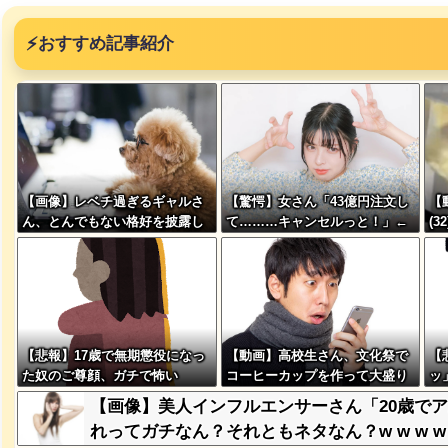
⚡
おすすめ記事紹介
み、レベ
ｗｗｗｗ
【画像】レベチ過ぎるギャルさ
【驚愕】女さん「43億円注文し
【
ん、とんでもない格好を披露し
て………キャンセルっと！」←
(
突然現れ
てしまうw w w w w w w
こいつの目的って一体なんな
ｗ
ｗｗｗｗ
の？？？？？？？
、吉本を
【悲報】17歳で無期懲役になっ
【動画】高校生さん、文化祭で
【
た奴のご尊顔、ガチで怖い
コーヒーカップを作って大盛り
ッ
あがり←なんかどっかで見たこ
る
が着てる
【画像】美人インフルエンサーさん「20歳で
とあると話題に
ｗｗｗｗ
れってガチなん？それともネタなん？w w w w w 