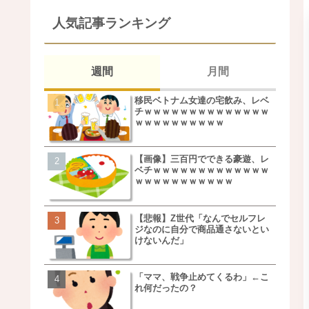
人気記事ランキング
週間
月間
移民ベトナム女達の宅飲み、レベ
移民ベトナム女達の宅飲
チｗｗｗｗｗｗｗｗｗｗｗｗｗｗ
チｗｗｗｗｗｗｗｗｗｗ
ｗｗｗｗｗｗｗｗｗｗ
ｗｗｗｗｗｗｗｗｗｗ
【画像】三百円でできる豪遊、レ
松本若菜(42歳)とかいう
ベチｗｗｗｗｗｗｗｗｗｗｗｗｗ
た美人おばさん女優ｗｗ
ｗｗｗｗｗｗｗｗｗｗｗ
ｗ
【悲報】Z世代「なんでセルフレ
鬼越トマホーク良ちゃん
ジなのに自分で商品通さないとい
事実上のクビにｗｗｗ
けないんだ」
「ママ、戦争止めてくるわ」←こ
【画像】キモいオジサン
れ何だったの？
服一覧がこちらｗｗｗｗ
ｗ