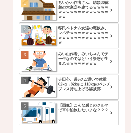
ちいかわ作者さん、総額30億
超の大豪邸を建てるｗｗｗｗ
ｗｗｗｗｗｗｗｗｗｗｗｗｗ
ｗｗ
移民ベトナム女達の宅飲み、
レベチｗｗｗｗｗｗｗｗｗｗ
ｗｗｗｗｗｗｗｗｗｗｗｗｗ
ｗ
みい山作者、みいちゃんでチ
ー牛なのではという疑惑が生
まれるｗｗｗｗｗｗｗ
寺田心、週6ジム通いで体重
62kg→82kgに 110kgのベンチ
プレス持ち上げる姿披露
【画像】こんな感じのクルマ
で車中泊旅したいよな？？？