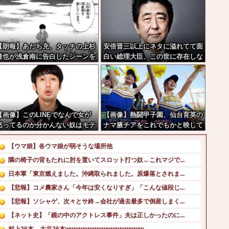
【朗報】あだち充、タッチの上杉
安倍晋三以上にネタに溢れてて面
達也が浅倉南に告白したシーンを
白い総理大臣、この世に存在しな
完全再現ｗｗｗｗｗ
い説wwwwwww
【画像】このLINEでなんで女が
【画像】熱闘甲子園、仙台育英の
怒ってるのか分かんない奴はモテ
ナマ腋チアをこれでもかと映して
ない奴確定らしい←お前らは勿論
しまうwww
わかるよな？？？？？？？
【ウマ娘】各ウマ娘が弱そうな場所他
隣の椅子の背もたれに肘を置いてスロット打つ奴←これマジで...
日本軍「東京燃えました。沖縄取られました。原爆落とされま...
【悲報】コメ農家さん「今年は安くなりすぎ」「こんな値段じ...
【悲報】ソシャゲ、次々とサ終→会社が過去最多で倒産しまく...
【ネット史】「鏡の中のアクトレス事件」夫は正しかったのに...
村上26本 大谷26本wwwwwwwwwwwwwwwww...