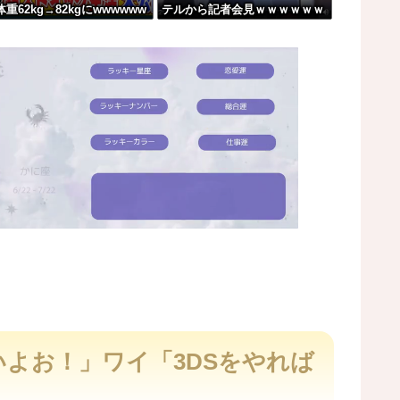
体重62kg→82kgにwwwwww
テルから記者会見ｗｗｗｗｗｗ
てください！！」
w
ｗｗｗ
揺れを観測
る。
おかしい（笑）
M
u
t
ないよお！」ワイ「3DSをやれば
e