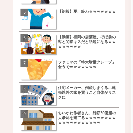
【朗報】夏、終わるｗｗｗｗｗｗ
【速報】しょこたん、遂
事を言うｗｗｗｗｗｗｗ
ｗｗｗｗｗｗｗｗ
【動画】福岡の居酒屋、ほぼ前の
【朗報】NOギルティ炭酸
客と間接キスだと話題になるｗｗ
ｗｗｗｗｗｗｗｗｗｗｗ
ｗｗｗｗｗｗ
ファミマの「特大増量クレープ」
【画像】例の梨を5000個
食うでｗｗｗｗｗｗｗ
家さん、少し流れが変わ
住宅メーカー、倒産しまくる…建
【悲報】日本、ついに駅
売以外の家を買うこと自体がリス
段が限界突破ｗｗｗｗｗ
クに
ｗｗｗｗ
ちいかわ作者さん、総額30億超の
【悲報】すき家、炎上ｗ
大豪邸を建てるｗｗｗｗｗｗｗｗ
ｗｗｗｗｗｗｗｗｗｗｗ
ｗｗｗｗｗｗｗｗｗｗｗ
ｗｗｗ