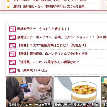
【驚愕】 新幹線じゃなく『帰省費4000円』安くなる在来...
【悲報】 大分県、ガチで逝く・・・・・・
【悲報】 取引先専務「Aを20個注文する」 ぼく「いつも...
音楽の「バンド」って意味あるんか？
若林有子アナ うっすらと透ける！！
【朗報】土居楓奏、松屋で定食を食べる ⇒ 小野田紗栞「意...
森香澄アナ ボディコン、谷間、セクシーショット！！【GIF動
【画像】３大エ□後藤真希はこれだ！【乳首あり】
【画像】菊地姫奈、白パンティと白ブラがHすぎる
「清掃員」←これって恥ずかしい職業なの？
客「納車式？いいよ」
【悲報】「美人すぎる県警本部長」失職ｗｗｗｗｗｗｗｗｗ
【驚愕】女さん「43億円注文して………キャンセルっと！」←
【お前らも気をつけような！】ガールズバンドのボーカルさん、客
【悲報】仙台育英のマネージャー、首をひねっただけでウイン
【悲報】スシロー、テロ被害再
粉末スープ、液体スープ、調味
【