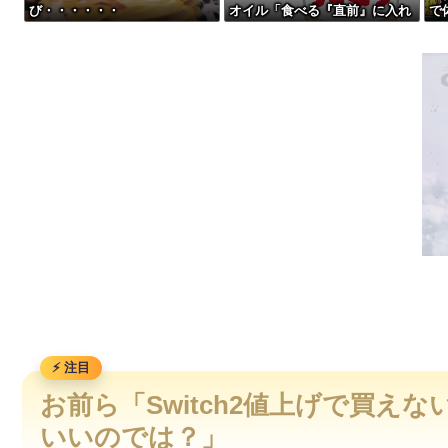
び・・・・・・
オイル「食べる『直前』に入れ
で
粉末スープ、液体スープ、調味オイル「食べる『直前』に入れ
てください！！」
w
イタリア・ナポリ近郊で過去40年で最大規模の地震「M4.7」の
【動画】急病人？横須賀の国道16号でおかしな事故が撮影され
【動画】世界一過酷なオフロードレースのコース設計が絶対に
お前ら「Switch2値上げで買え
いいのでは？」