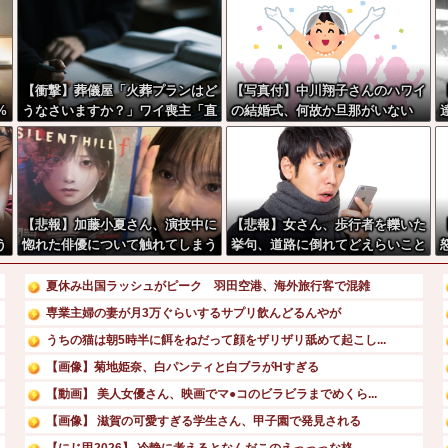
【衝撃】葬儀屋「火葬プランはど
【写真付】中川翔子さんのハワイ
%
うなさいますか？」ワイ喪主「直
の結婚式、何故か旦那がいない
葬で(即答)」→結果ァw w w w w
w w w w w
【悲報】加藤小夏さん、演技中に
【悲報】女さん、歩行者を轢いた
う
惚れた俳優について触れてしまう
挙句、道路に倒れてどえらいこと
になってしまうw w w w w w w
夏休み出国ラッシュがピーク 羽田空港、海外旅行客で混雑
専業主婦の妻が月3万ぐらいするサプリ飲んどるんやが
うちの猫は朝5時半に餌をねだって顔をザリザリ舐めて起こし...
【画像】菊地姫奈、白パンティと白ブラがHすぎる
【動画】 美人女優さん、映画でマ●コのビラビラまでめくら...
【画像】 滋賀の可愛すぎる学生さん、甲子園で発見される
【にじ甲2026】 冷静に考えるとなんだこのえっっっな格...