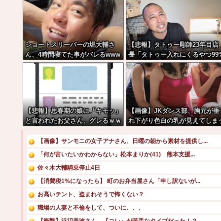
ショートスリーパーの堀大輔さ
【悲報】タトゥー彫師23年目店
ん、4時間寝てた事がバレるwww
長「タトゥー入れにくるやつ99
ww
バカです」
【悲報】思春期の娘に「キモッ」
【画像】JKダンス部、胸元が垂
と言われたお父さん、グレるｗｗ
れ下がり色白の乳が見えてしま
ｗｗｗｗｗ
【画像】サンモニの女子アナさん、日曜の朝から素材を提供し...
「何が言いたいかわからない」松本まりか(41) 熊本支援...
佐々木大輔騎乗停止4日
【消費税1%になったら】 町のお弁当屋さん「申し訳ないが...
お高いテント、盗まれそうで怖くない？
職場の人妻と不倫をして、ついに、、、
【衝撃】浜辺美波さん、『コレ』が苦手なタイプだった！？←...