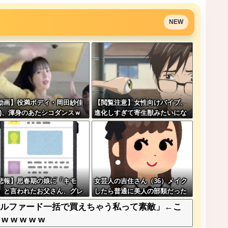
NEW
動画】役満ボディ・岡田紗佳
【閲覧注意】女性向けバイブ、
32)、渾身のあたシコダンスｗ
進化しすぎて寄生獣みたいにな
ｗｗｗｗ
ってしまう・・・
悲報】思春期の娘に「キモ
女芸人の吉住さん（36）メイク
」と言われたお父さん、グレ
したら普通に美人の部類だった
ｗｗｗｗｗｗｗ
と判明ｗｗｗｗｗｗｗｗｗ
アルファード一括で買えちゃう私って素敵」←こ
w w w w