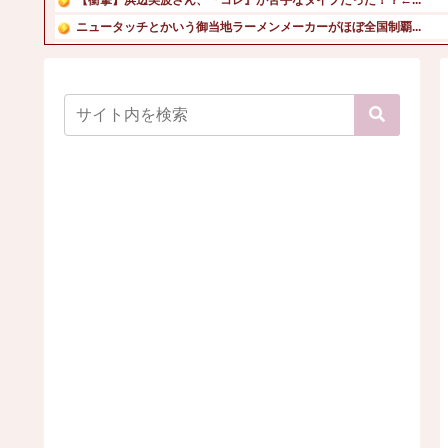
ニュータッチとかいう御当地ラーメンメーカーがほぼ全国制覇...
【画像】女芸人の吉住さん、メイクしたら普通に美人の部類だ...
【画像】男の87%はお○ぱいに目がいってスマホケースに気...
【動画】最近のAKB48、容姿レベルが高すぎるｗ
森下千里議員、「森下」で検索されると大量にエッチな画像が...