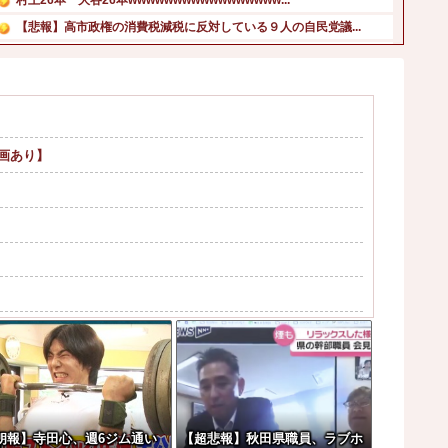
【悲報】高市政権の消費税減税に反対している９人の自民党議...
【速報】AKB48が千葉ロッテ参戦、佐藤綺星の始球式＆3...
【悲報】日本の警察が拳銃で凶悪犯を射殺すると「本当に正し...
【速報】中比スカボロー礁を巡る問題で遂に米国参戦、まさか...
次回の乃木ののゲストは5期生からこのメンバーが登場！！！...
画あり】
【画像】もうこれくらいの外人でいいから交尾したいｗｗｗ他
韓国人「一般的な日本人が考えていることがこちら…」→「え...
こいつの目的って一体なんなの？？？？？？？
席ダイブした結果『こう』なってしまいお気持ち表...
クしたことにされてしまうｗｗｗ
朗報】寺田心、週6ジム通い
【超悲報】秋田県職員、ラブホ