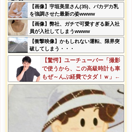
【画像】宇垣美里さん(35)、バカデカ乳
を強調させた最新の姿wwww
【画像】弊社、ガチで可愛すぎる新入社
員が入社してしまうwwww
【衝撃映像】かもしれない運転、限界突
破してしまう・・・
【驚愕】ユーチューバー「撮影
で使うから、この高級時計も車
もぜ～んぶ経費でタダ！ｗ」←
まさかコレ本気にしてる奴なん
ておらんよな？よな？w w w w
w w w w w w w