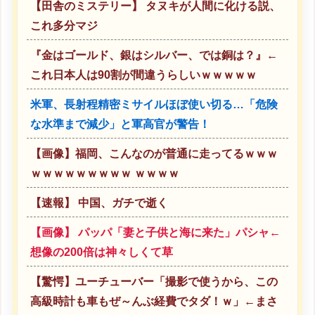
【田舎のミステリー】 タヌキが人間に化ける説、
これ多分マジ
『金はゴールド、銀はシルバー、では銅は？』←
これ日本人は90割が間違うらしいｗｗｗｗｗ
米軍、長射程精密ミサイルほぼ使い切る…「危険
な水準まで減少」と軍高官が警告！
【画像】福岡、こんなのが普通に走ってるｗｗｗ
ｗｗｗｗｗｗｗｗｗ ｗｗｗｗ
【速報】 中国、ガチで逝く
【画像】 パッパ「妻と子供と海に来た」パシャ←
想像の200倍は神々しくて草
【驚愕】ユーチューバー「撮影で使うから、この
高級時計も車もぜ～んぶ経費でタダ！ｗ」←まさ