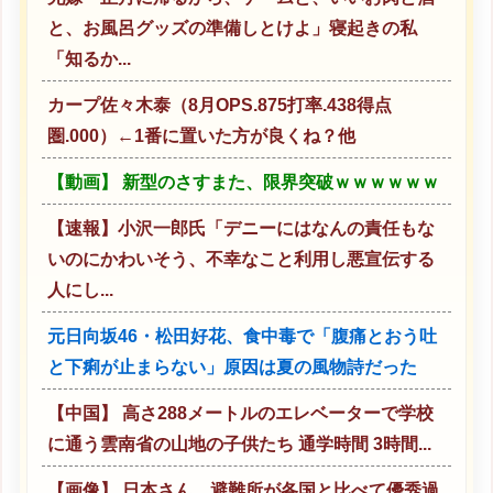
と、お風呂グッズの準備しとけよ」寝起きの私
「知るか...
カープ佐々木泰（8月OPS.875打率.438得点
圏.000）←1番に置いた方が良くね？他
【動画】 新型のさすまた、限界突破ｗｗｗｗｗｗ
【速報】小沢一郎氏「デニーにはなんの責任もな
いのにかわいそう、不幸なこと利用し悪宣伝する
人にし...
元日向坂46・松田好花、食中毒で「腹痛とおう吐
と下痢が止まらない」原因は夏の風物詩だった
【中国】 高さ288メートルのエレベーターで学校
に通う雲南省の山地の子供たち 通学時間 3時間...
【画像】 日本さん、避難所が各国と比べて優秀過