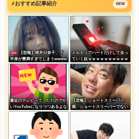
⚡
おすすめ記事紹介
NEW
【悲報】桜井日奈子、下
メルカリでハートだけして去っ
NEW
半身が豊満すぎてしまうwwww
ていく奴ｗｗｗｗｗｗｗｗｗｗ
ww
ｗｗｗ
最近のテレビって、ただのでか
【悲報】ショートスリーパー
いYouTubeになりつつあるよな
堀、ショートスリーパーでない
事がバレてしまう