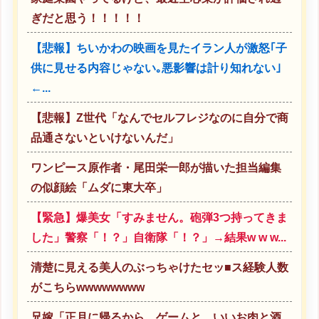
ぎだと思う！！！！！
【悲報】ちいかわの映画を見たイラン人が激怒｢子
供に見せる内容じゃない｡悪影響は計り知れない｣
←...
【悲報】Z世代「なんでセルフレジなのに自分で商
品通さないといけないんだ」
ワンピース原作者・尾田栄一郎が描いた担当編集
の似顔絵「ムダに東大卒」
【緊急】爆美女「すみません。砲弾3つ持ってきま
した」警察「！？」自衛隊「！？」→結果w w w...
清楚に見える美人のぶっちゃけたセッ■ス経験人数
がこちらwwwwwwww
兄嫁「正月に帰るから、ゲームと、いいお肉と酒