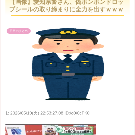
【画像】愛知県警さん、偽ボンボンドロッ
t
プシールの取り締まりに全力を出すｗｗｗ
e
日常のまとめ
1:
2026/05/19(火) 22:53:27.08 ID:/o0/0cPK0