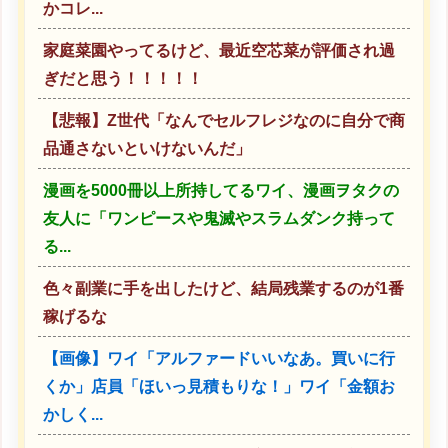
かコレ...
家庭菜園やってるけど、最近空芯菜が評価され過
ぎだと思う！！！！！
【悲報】Z世代「なんでセルフレジなのに自分で商
品通さないといけないんだ」
漫画を5000冊以上所持してるワイ、漫画ヲタクの
友人に「ワンピースや鬼滅やスラムダンク持って
る...
色々副業に手を出したけど、結局残業するのが1番
稼げるな
【画像】ワイ「アルファードいいなあ。買いに行
くか」店員「ほいっ見積もりな！」ワイ「金額お
かしく...