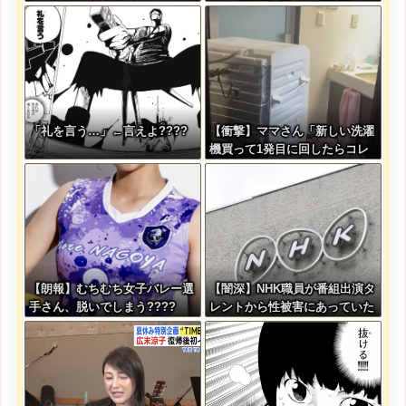
事がバレてしまう
銃殺。いよいよアメリカみたい
になってきたな
「礼を言う…」←言えよ????
【衝撃】ママさん「新しい洗濯
機買って1発目に回したらコレ
w」
【朗報】むちむち女子バレー選
【闇深】NHK職員が番組出演タ
手さん、脱いでしまう????
レントから性被害にあっていた
ことが発覚してしまう・・・