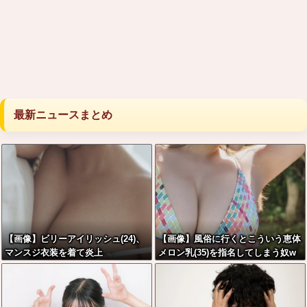
最新ニュースまとめ
【画像】ビリーアイリッシュ(24)、
【画像】風俗に行くとこういう恵体
マンスジ衣装を着て炎上
メロン乳(35)を指名してしまう奴w
wwww