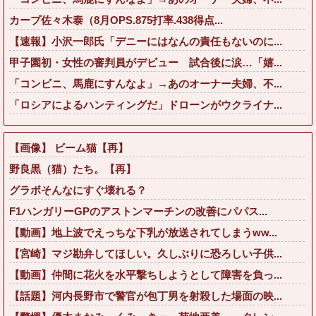
カープ佐々木泰（8月OPS.875打率.438得点...
【速報】小沢一郎氏「デニーにはなんの責任もないのに...
甲子園初・女性の審判員がデビュー 試合後に涙…「嬉...
「コンビニ、馬鹿にすんなよ」→あのオーナー夫婦、不...
「ロシアによるハンティングだ」ドローンがウクライナ...
【画像】 ビーム猫【再】
野良黒（猫）たち。【再】
グラボそんなにすぐ壊れる？
F1ハンガリーGPのアストンマーチンの改善にパパス...
【動画】地上波でえっちな下乳が放送されてしまうww...
【宮崎】マジ勘弁してほしい。久しぶりに恐ろしい子供...
【動画】仲間に花火を水平撃ちしようとして障害を負っ...
【話題】河内長野市で警官が包丁男を射殺した場面の映...