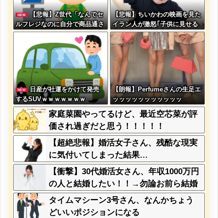
【悲報】Z世代「なんでセ
【悲報】ちいかわの映画を見た
NEW
ルフレジなのに自分で商品通さ
イラン人が激怒｢子供に見せる
ないといけないんだ」
内容じゃない｡悪影響は計り知
れない｣←これw w w w w w w
w w
日産が社運をかけて発売
【朗報】Perfumeさんの生足エ
NEW
するSUVｗｗｗｗｗｗｗ
ッッッッッッッッッッッ
家庭菜園やってるけど、最近空芯菜が評
価され過ぎだと思う！！！！！
【超絶悲報】婚活女子さん、残酷な現実
に気付いてしまった結果…
【衝撃】30代婚活女さん、年収1000万円
の人と結婚したい！！→勿論お前ら結婚
してあげるよな？？？？？？？
タイムマシーン3号さん、なんかちょう
どいいポジションになる