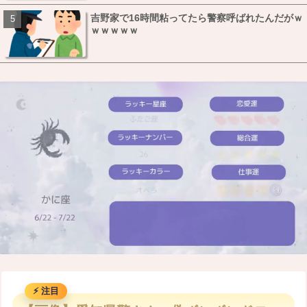
吉野家で16時間粘ってたら警察呼ばれたんだがｗ
ｗｗｗｗｗ
M
u