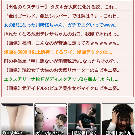
【田舎のミステリー】 タヌキが人間に化ける説、これ...
『金はゴールド、銀はシルバー、では銅は？』←これ日...
女の顔になった川﨑桜ちゃん、ガチでエグいってwww...
挿れたくなる池田テレサちゃんのお口、我慢できねえっ...
【画像】福岡、こんなのが普通に走ってるｗｗｗｗｗｗ...
漫画を5000冊以上所持してるワイ、漫画ヲタクの友...
町の弁当屋「申し訳ないが消費税1%になったらその分...
【画像】現役女子大生のお天気リポーターの白ビキニ姿...
エクスアリーナ松戸がディスクアップ2を撤去したらし...
【画像】元アイドルのピュア美少女がマイクロビキニ姿...
乃木坂46のエー
ガチで抜けない
【超悲報】全く
【悲報】女「丸