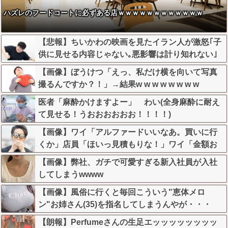
ハズレのフードコートに必ずある店ｗｗｗｗｗｗｗｗｗｗｗｗ
【悲報】ちいかわの映画を見たイラン人が激怒｢子
供に見せる内容じゃない｡悪影響は計り知れない｣
←これw w w w w w w w w
【画像】ぼうけつ「えっ、私だけ横を向いて写真
撮るんですか？！」→結果w w w w w w w w
医者「麻酔かけますよー」 わい(全身麻酔に耐え
て見せる！うおおおおおお！！！！)
【画像】ワイ「アルファードいいなあ。買いに行
くか」店員「ほいっ見積もりな！」ワイ「金額お
かしくね？」←お前らもそう思うよな？？？？？
【画像】弊社、ガチで可愛すぎる新入社員が入社
してしまうwwww
【画像】風俗に行くと毎回こういう"恵体メロ
ン"お姉さん(35)を指名してしまうんやが・・・
【朗報】Perfumeさんの生足エッッッッッッッッ