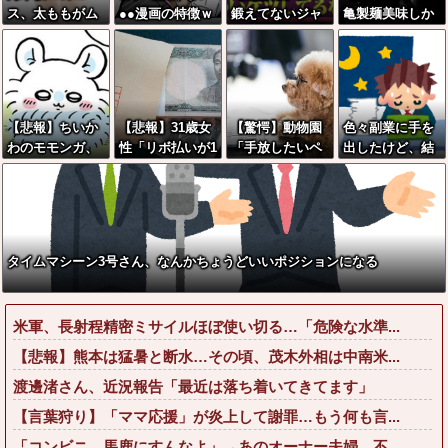
ス、太ももがム
●●漫画の特徴ｗ
鍛えてないジャ
亀製麺美味しか
ッチムチすぎて
ｗｗｗｗｗｗｗ
パニーズJKのケ
ったね」俺「ま
「こう」なるww
ｗｗｗｗｗｗｗ
ツがこちらｗｗ
た来ようよ」店
w
ｗｗｗｗｗｗｗ
ｗｗｗｗｗ
員「お会計2380
円になりまー
す」→その後
【悲報】ちいか
【悲報】31歳女
【驚愕】動物園
色々副業に手を
『こう』なった
わのモモンガ、
性「リボ払いが1
「手放したいペ
出したけど、結
んだが俺悪くな
まもなく死ぬ模
0年たっても終わ
ットは寄付し
局残業するのが1
いよ
様
りません」←こ
て！餌にするか
番稼げるな
な？？？？？？
れw w w w w w
ら！」←これっ
？？
w
てどうなん？w
w w w w w w w
タイムマシーン3号さん、なんかちょうどいいポジションになる
w w
米軍、長射程精密ミサイルほぼ使い切る…「危険な水準...
【悲報】熊本は猛暑と断水…その頃、茂木外相は中南米...
渡邊渚さん、近況報告「最近は落ち着いてきてます」
【言葉狩り】「ママ応援」が炎上して謝罪…もう何も言...
「コンビニ、馬鹿にすんなよ」→あのオーナー夫婦、不...