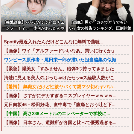
【衝撃画像】ババアがジジイにチェ
【画像】男が「ガチでどうでもい
ーンソー！？←一体何があったんや
い」女の報告ランキング、圧倒的第
コレw w w w w w w w w
１位と言えば『コレ』w w w w w w
w w w w
Spotify最近入れたんだけどこんなに無料で曲聴...
【画像】ワイ「アルファードいいなあ。買いに行くか」...
ワンピース原作者・尾田栄一郎が描いた担当編集の似顔...
【緊急】爆美女「すみません。砲弾3つ持ってきました...
清楚に見える美人のぶっちゃけたセッ■ス経験人数がこ...
【驚愕】 無職女だけど性欲ヤバくて親マジ切れヤバい...
【画像】 さすがにデカすぎるコスプレイヤーｗｗｗｗ...
元日向坂46・松田好花、食中毒で「腹痛とおう吐と下...
【中国】 高さ288メートルのエレベーターで学校に...
【画像】 日本さん、避難所が各国と比べて優秀過ぎる...