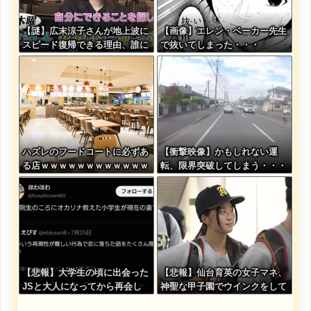
【謎】広末涼子さんが地上波に
【画像】エレン・ベーカー先生
スピード復帰できる理由、誰に
で抜いてしまった・・・
も分からない・・・
ハズレのフードコートに必ずあ
【衝撃映像】かもしれない運
る店ｗｗｗｗｗｗｗｗｗｗｗｗ
転、限界突破してしまう・・・
【悲報】大学生の頃に出会った
【悲報】仙台育英の女子マネ、
JSと大人になってから再会し
神聖な甲子園でウインクをして
結婚した男、大炎上してしまう
しまう