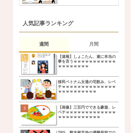
人気記事ランキング
週間
月間
【速報】しょこたん、遂に本当の
松本若菜(42歳)とかいう
事を言うｗｗｗｗｗｗｗｗｗｗｗ
た美人おばさん女優ｗｗ
ｗｗｗｗｗｗｗｗ
ｗ
移民ベトナム女達の宅飲み、レベ
鬼越トマホーク良ちゃん
チｗｗｗｗｗｗｗｗｗｗｗｗｗｗ
事実上のクビにｗｗｗ
ｗｗｗｗｗｗｗｗｗｗ
【画像】三百円でできる豪遊、レ
【画像】キモいオジサン
ベチｗｗｗｗｗｗｗｗｗｗｗｗｗ
服一覧がこちらｗｗｗｗ
ｗｗｗｗｗｗｗｗｗｗｗ
ｗ
TBS、熊本被災地の避難所前でロ
【速報】しょこたん、遂