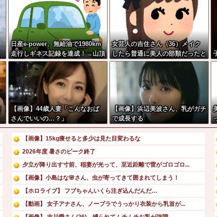
日産e-power、無給油で1980km
女芸人の吉住さん（36）メイク
走行しギネス記録を達成！→山頂
したら普通に美人の部類だったと
から下ってるだけでした…
判明ｗｗｗｗｗｗｗｗｗ
居
【画像】44歳人妻「こんなおば
【画像】浜辺美波さん、乳がガチ
さんでいいの…？」
で成長する
レ
【画像】15kg痩せると多少は見た目変わるな
2026年度 暑さのピーク終了
夕立が降り出す寸前、稲妻が光って、至近距離で雷がゴロゴロ...
【画像】小島はな🌸さん、虫が寄ってきて囲まれてしまう！
【ホロライブ】 フブちゃんいくら注ぎ込んだんだ…
【動画】 女子アナさん、ノーブラでうっかり衣装から乳首が...
【画像】 吉川愛さん(26)、縛られてムチムチお乳が強調...