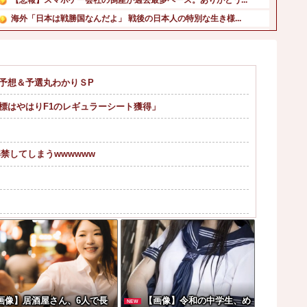
海外「日本は戦勝国なんだよ」 戦後の日本人の特別な生き様...
高校生2人が乗るスクーターと車が衝突し高校生ら2人が死傷...
ひろゆき「出馬する気ないから話さなかった」妻「それでも不...
【超朗報】スクールドッグを導入した学校、不登校が激減→J...
勝予想＆予選丸わかりＳP
【朗報】グラドル・磯部優花、次に爆売れ間違いなしのイベン...
目標はやはりF1のレギュラーシート獲得」
アカネの回胴でっかいどう #04【「スマスロ とある魔術...
【朗報】円高で海外旅行勢が大興奮→30カ国目の猛者に一同...
禁してしまうwwwwww
て逃げされる車載。
ライナ。
き飽き」断水なお３万戸超
レス持ち上げる姿披露
画像】居酒屋さん、6人で長
【画像】令和の中学生、め
NEW