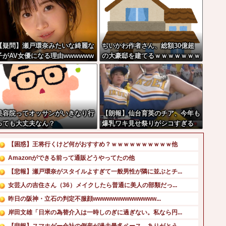
【疑問】瀬戸環奈みたいな綺麗な
ちいかわ作者さん、総額30億超
子がAV女優になる理由wwwwww
の大豪邸を建てるｗｗｗｗｗｗｗ
w
ｗｗｗｗｗｗｗｗｗｗｗｗ
美容院ってオッサンがいきなり行
【朗報】仙台育英のチア、今年も
っても大丈夫なん？
爆乳ワキ見せ祭りがシコすぎる
【困惑】王将行くけど何がおすすめ？ｗｗｗｗｗｗｗｗｗｗ他
Amazonができる前って通販どうやってたの他
【悲報】瀬戸環奈がスタイルよすぎて一般男性が隣に並ぶとチ...
女芸人の吉住さん（36）メイクしたら普通に美人の部類だっ...
昨日の阪神・立石の判定不服顔wwwwwwwwwwwwww...
岸田文雄「日米の為替介入は一時しのぎに過ぎない。私なら円...
【悲報】スマホゲー会社の倒産が過去最多ペース。ありがとう...