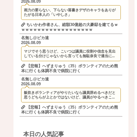
2026.08.09
画力の要らない、下らない落書きデザのキャラをありが
たがる日本人の「いやしさ」
ちいかわ作者さん、総額30億超の大豪邸を建てるｗ
ｗｗｗｗｗｗｗｗｗｗｗｗｗｗｗｗｗｗ
名無し@ピカ速
2026.08.09
マジでそう思うけど、こいつは議員に役割や信念を見出
している分けじゃないから言っても無駄奈良で適当に...
【悲報】へずまりゅう（35）ボランティアのため熊
本に行くも体調不良で病院に行く
名無し@ピカ速
2026.08.09
飯炊きボランティアがやりたいなら議員辞めるべきだと
思うどちらが上とかではないけど、議員がやるべきこ...
【悲報】へずまりゅう（35）ボランティアのため熊
本に行くも体調不良で病院に行く
本日の人気記事