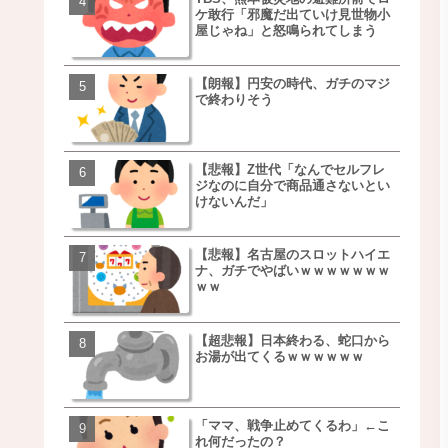
ケ敢行「邪魔だ出ていけ見世物小
事を言うｗｗｗｗｗｗｗ
屋じゃね」と怒鳴られてしまう
ｗｗｗｗｗｗｗｗ
【朗報】円安の時代、ガチのマジ
移民ベトナム女達の宅飲
で終わりそう
チｗｗｗｗｗｗｗｗｗｗ
ｗｗｗｗｗｗｗｗｗｗ
【悲報】Z世代「なんでセルフレ
【朗報】NOギルティ炭酸
ジなのに自分で商品通さないとい
ｗｗｗｗｗｗｗｗｗｗｗ
けないんだ」
【悲報】名古屋のスロットハイエ
【画像】例の梨を5000個
ナ、ガチでやばいｗｗｗｗｗｗｗ
家さん、少し流れが変わ
ｗｗ
【超悲報】日本終わる、蛇口から
【悲報】日本、ついに駅
お湯が出てくるｗｗｗｗｗｗ
段が限界突破ｗｗｗｗｗ
ｗｗｗｗ
「ママ、戦争止めてくるわ」←こ
【悲報】すき家、炎上ｗ
れ何だったの？
ｗｗｗｗｗｗｗｗｗｗｗ