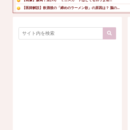
【医師解説】飲酒後の「締めのラーメン欲」の原因は？ 脳の...
【画像】TWICE・モモ(30)、またしてもエチエチボデ...
高校生2人が乗るスクーターと車が衝突し高校生ら2人が死傷...
【画像】美人さん(45)による、ビキニ水着姿はこちら！
【画像】45歳女のビキニ水着姿w