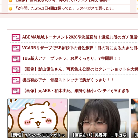
「2年間、たぶん1日4回は握ってた」ラスベガスで買った3...
【画像】セクシー女優・涼森れむ、パンティ脱ぎかけのナマ乳...
フジテレビが金の卵を産む鶏を自ら絞め殺した模様、社運を賭...
【悲報】 ロシアさん、ついに国民の財産を没収しはじめる
ABEMA地域トーナメント2026準決勝直前！渡辺九段のガチ優
国生さゆり、『おニャン子クラブ』時代のライバル関係語る ...
VCARBリザーブでSF参戦中の岩佐歩夢「目の前にある大きな
TBS新人アナ ブラチラ、お尻くっきり、Y字開脚！！
【画像】影山優佳さん、写真集未公開のセクシーショットを大解
後呂有紗アナ 骨盤ストレッチで胸がくっきり！！
【画像】元AKB・柏木由紀、細身な極小パンティがHすぎる
【動画】逃げる判断はやっ！埼玉でスマホ運転のプリウスに当
【動画】ロシア軍のドローンをネット発射装置で撃墜するウク
【熊本地震】避難者の食生活、改善急務…調理できず「パン飽
寺田心、週6ジム通いで体重62kg→82kgに 110kgのベンチプ
【朗報】ちいかわモモンガきっ
【画像あり】美容師「…手は尽
【