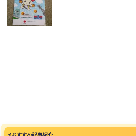
突然現れ
ｗｗｗｗ
、吉本を
が着てる
ｗｗｗｗ
⚡
おすすめ記事紹介
に本当の