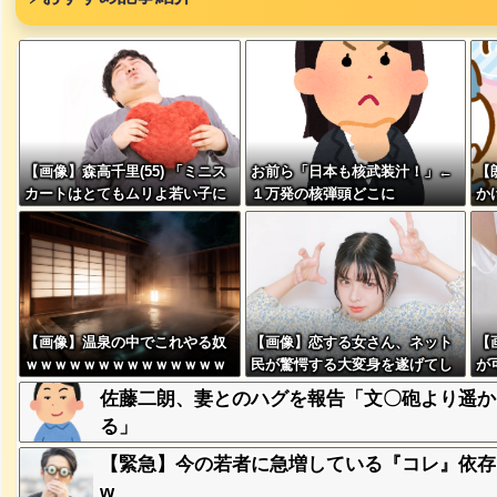
ｗｗｗｗ
み、レベ
ｗｗｗｗ
【画像】森高千里(55) 「ミニス
お前ら「日本も核武装汁！」←
【
、登場
カートはとてもムリよ若い子に
１万発の核弾頭どこに
か
ｗ
は負けるわ」←ワイらにはブッ
w
刺さりまくってしまうw w w w
w w
失った農
ってくる
【画像】温泉の中でこれやる奴
【画像】恋する女さん、ネット
【
ｗｗｗｗｗｗｗｗｗｗｗｗｗｗ
民が驚愕する大変身を遂げてし
が
そばの値
ｗｗ
まう←コレは凄過ぎるw w w w
ｗｗｗｗ
佐藤二朗、妻とのハグを報告「文〇砲より遥か
w w w w
る」
【緊急】今の若者に急増している『コレ』依存、めち
ｗｗｗｗ
ｗｗｗｗ
w