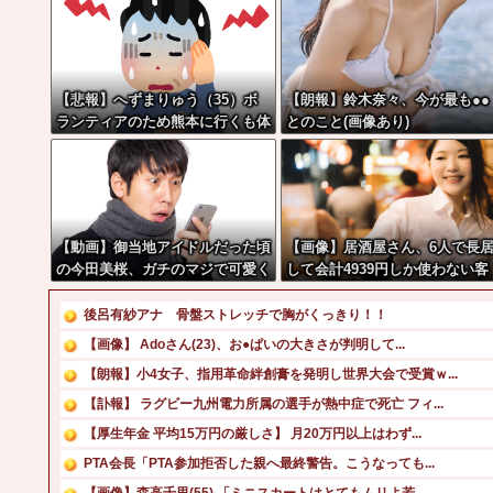
【悲報】へずまりゅう（35）ボ
【朗報】鈴木奈々、今が最も●●
ランティアのため熊本に行くも体
とのこと(画像あり)
調不良で病院に行く
【動画】御当地アイドルだった頃
【画像】居酒屋さん、6人で長
の今田美桜、ガチのマジで可愛く
して会計4939円しか使わない客
てワイらをびびらせまくってしま
にお気持ち表明してしまう←コ
うw w w w w w w w
どっちが悪いんや？？？？？？
後呂有紗アナ 骨盤ストレッチで胸がくっきり！！
【画像】 Adoさん(23)、お●ぱいの大きさが判明して...
【朗報】小4女子、指用革命絆創膏を発明し世界大会で受賞ｗ...
【訃報】 ラグビー九州電力所属の選手が熱中症で死亡 フィ...
【厚生年金 平均15万円の厳しさ】 月20万円以上はわず...
PTA会長「PTA参加拒否した親へ最終警告。こうなっても...
【画像】森高千里(55) 「ミニスカートはとてもムリよ若...