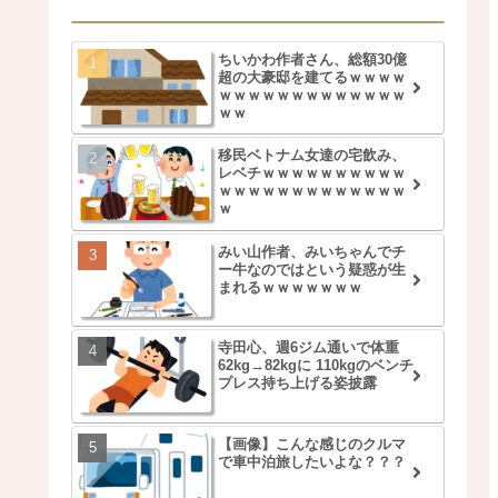
ちいかわ作者さん、総額30億
超の大豪邸を建てるｗｗｗｗ
ｗｗｗｗｗｗｗｗｗｗｗｗｗ
ｗｗ
移民ベトナム女達の宅飲み、
レベチｗｗｗｗｗｗｗｗｗｗ
ｗｗｗｗｗｗｗｗｗｗｗｗｗ
ｗ
みい山作者、みいちゃんでチ
ー牛なのではという疑惑が生
まれるｗｗｗｗｗｗｗ
寺田心、週6ジム通いで体重
62kg→82kgに 110kgのベンチ
プレス持ち上げる姿披露
【画像】こんな感じのクルマ
で車中泊旅したいよな？？？