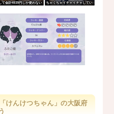
して会計4939円しか使わない
ちゃくちゃイチャイチャしてい
」→結果・・・
にお気持ち表明してしまう←
た
レどっちが悪いん
ｯ」←これ
？？？？？？
は負けるわ」←ワイらにはブッ刺さりまくってし...
M
u
t
ラ「けんけつちゃん」の大阪府
e
う