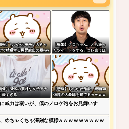
朗報】ちいかわモモンガきっ
【衝撃】クロちゃん、とち狂っ
けで精通する男児続出の夏ww
たツイートをする←コレ言うほ
ww
どおかしいか？？？？？？
画像】NHKの素朴な女子アナ
【悲報】ちいかわ作者、総額30
可愛すぎる
億超の大豪邸を建てるｗｗｗｗ
ｗｗｗｗｗｗｗｗｗｗｗｗｗｗ
に威力は弱いが、僕のノロケ砲をお見舞いす
ｗ
ゃくちゃ深刻な模様w w w w w w w w w