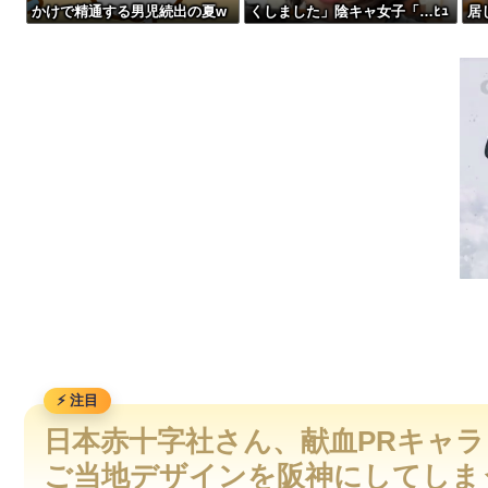
かけで精通する男児続出の夏w
くしました」陰キャ女子「…ﾋｭ
居
【画像あり】美容師「…手は尽くしました」陰キャ女子「…ﾋｭｯ
wwww
ｯ」→結果・・・
客
コ
ハンターハンターにわか「何でも切れる刀は具現化できない(ﾆﾁ
や
【画像】森高千里(55) 「ミニスカートはとてもムリよ若い子に
【朗報】SES10年目で年収400万円のワイ、転職するか迷う
日本赤十字社さん、献血PRキャ
ご当地デザインを阪神にしてしま