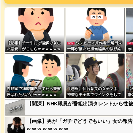
、登場
ｗ
【悲報】チー牛には理解できな
ワンピース原作者・尾田栄
NEW
NE
失った農
い恋愛、がこちらｗｗｗｗｗｗ
一郎が描いた担当編集の似顔絵
ゃ
ってくる
ｗｗｗｗｗｗｗｗｗｗｗｗｗｗ
「ムダに東大卒」
ら
ｗ
そばの値
ｗｗｗｗ
吉野家で16時間粘ってたら警察
【悲報】仙台育英の女子マネ、
【
呼ばれたんだがｗｗｗｗｗｗ
神聖な甲子園でウインクをして
恵
ｗｗｗｗ
しまう
ま
ｗｗｗｗ
【闇深】NHK職員が番組出演タレントから性
【画像】男が「ガチでどうでもいい」女の報告
豪遊、レ
ｗｗｗｗ
w w w w w w w w