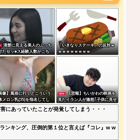
清楚に見える美人のぶっち
「いきなりステーキ」の反対ｗ
W
けたセッ■ス経験人数がこち
ｗｗｗｗｗｗｗｗ
wwwwwwww
画像】風俗に行くとこういう
【悲報】ちいかわの映画を
NEW
体メロン乳(35)を指名してし
見たイラン人が激怒｢子供に見せ
う奴wwwww
る内容じゃない｡悪影響は計り知
被害にあっていたことが発覚してしまう・・・
れない｣←これw w w w w w w
w w
ランキング、圧倒的第１位と言えば『コレ』w w