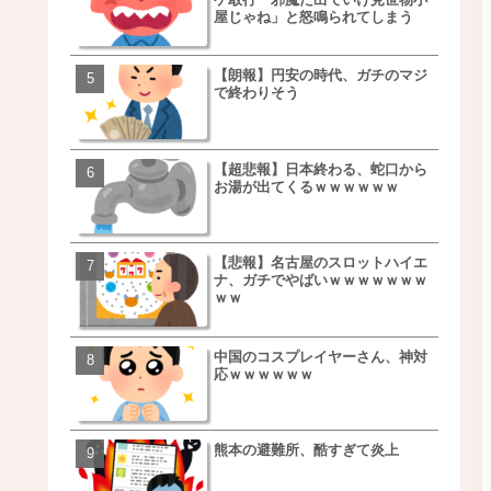
屋じゃね」と怒鳴られてしまう
ｗｗｗｗｗｗｗｗ
【朗報】円安の時代、ガチのマジ
【朗報】NOギルティ炭酸
で終わりそう
ｗｗｗｗｗｗｗｗｗｗｗ
【超悲報】日本終わる、蛇口から
【画像】例の梨を5000個
お湯が出てくるｗｗｗｗｗｗ
家さん、少し流れが変わ
【悲報】名古屋のスロットハイエ
【悲報】日本、ついに駅
ナ、ガチでやばいｗｗｗｗｗｗｗ
段が限界突破ｗｗｗｗｗ
ｗｗ
ｗｗｗｗ
中国のコスプレイヤーさん、神対
【悲報】すき家、炎上ｗ
応ｗｗｗｗｗｗ
ｗｗｗｗｗｗｗｗｗｗｗ
ｗｗｗ
熊本の避難所、酷すぎて炎上
【画像】三百円でできる
ベチｗｗｗｗｗｗｗｗｗ
ｗｗｗｗｗｗｗｗｗｗｗ