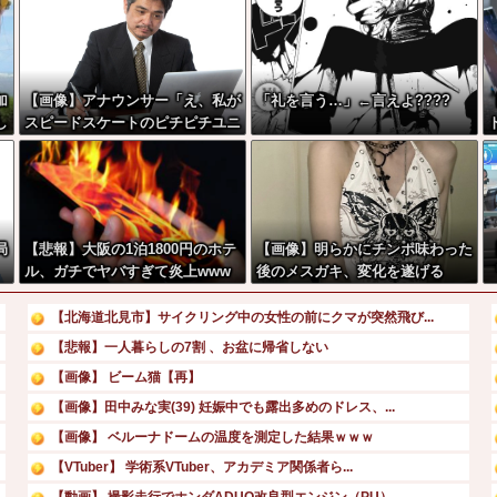
加
【画像】アナウンサー「え、私が
「礼を言う…」←言えよ????
し
スピードスケートのピチピチユニ
フォーム着るんですか…？ﾑﾁ
ｨ！！」←これはお前らに刺さる
w
やろw w w w w w w w
局
【悲報】大阪の1泊1800円のホテ
【画像】明らかにチンポ味わった
ル、ガチでヤバすぎて炎上www
後のメスガキ、変化を遂げる
www
【北海道北見市】サイクリング中の女性の前にクマが突然飛び...
【悲報】一人暮らしの7割 、お盆に帰省しない
【画像】 ビーム猫【再】
【画像】田中みな実(39) 妊娠中でも露出多めのドレス、...
【画像】 ベルーナドームの温度を測定した結果ｗｗｗ
【VTuber】 学術系VTuber、アカデミア関係者ら...
【動画】 撮影走行でホンダADUO改良型エンジン（PU）...