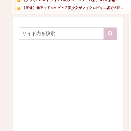
【画像】元アイドルのピュア美少女がマイクロビキニ姿で大胆...
【悲報】週刊少年ジャンプ、史上初の100万部割れ 全盛期...
【神設備】ラカータ大宮駅前店の神セレコーナーがアツいと個...
【画像】お天気お姉さん(32)、突然の妊娠発表に世間がザ...
本田望結、久しぶりにセクシーﾃﾞｶﾊﾟｲ投稿！やっぱりお...