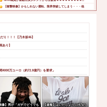
【衝撃映像】かもしれない運転、限界突破してしまう・・・他
カープ、最下位中日まで1G差なのに3位ヤクルトまで3G差...
【復活】「日本製メモリ」に世界中から注文殺到 米マイクロ...
【議論】永住権の条件「日本人世帯の平均年収以上」←これ日...
【悲報】高野連「暑熱対策で第2試合は13:30プレイボー...
だり！！！【乃木坂46】
【速報】日本共産党、沖縄県知事選で公職選挙法違反！！！ ...
韓国人「悲報：日本と韓国の立場が完全に逆転してしまった模...
画あり】
000万ユーロ（約72.8億円）を要求」
ら←これ
果w w w w w w w w
フォーム着るんですか…？ﾑﾁｨ！！」←これはお...
画像】男が「ガチでどうでも
【速報】はいだしょうこ(47)の