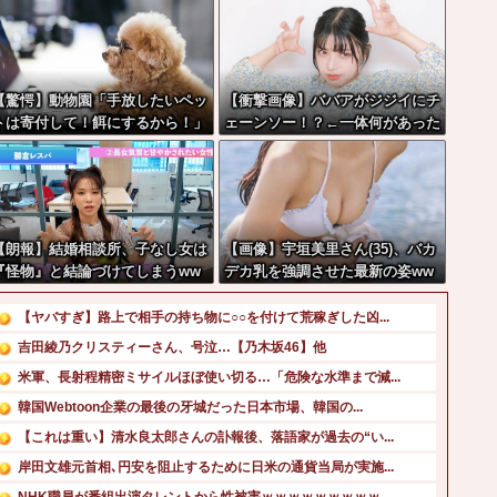
【驚愕】動物園「手放したいペッ
【衝撃画像】ババアがジジイにチ
トは寄付して！餌にするから！」
ェーンソー！？←一体何があった
←これってどうなん？w w w w
んやコレw w w w w w w w w
 w w w w w
【朗報】結婚相談所、子なし女は
【画像】宇垣美里さん(35)、バカ
『怪物』と結論づけてしまうww
デカ乳を強調させた最新の姿ww
wwww
ww
【ヤバすぎ】路上で相手の持ち物に○○を付けて荒稼ぎした凶...
吉田綾乃クリスティーさん、号泣…【乃木坂46】他
米軍、長射程精密ミサイルほぼ使い切る…「危険な水準まで減...
韓国Webtoon企業の最後の牙城だった日本市場、韓国の...
【これは重い】清水良太郎さんの訃報後、落語家が過去の“い...
岸田文雄元首相､円安を阻止するために日米の通貨当局が実施...
NHK職員が番組出演タレントから性被害ｗｗｗｗｗｗｗｗｗ...