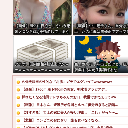
【画像】風俗に行くとこういう恵
【画像】中川翔子さん、自分は
体メロン乳(35)を指名してしまう
工したのに母は無修正でアップ
奴wwwww
てしまう
グラボ、国内価格4割値上げかｗ
色々副業に手を出したけど、結
ｗｗｗｗｗｗｗｗｗｗｗｗｗｗｗ
残業するのが1番稼げるな
久保史緒里の性的な『お肌』ガチでエグいってwwwwwww
【画像】176cm 股下90cmの美女、初水着グラビアデ...
挿れたくなる池田テレサちゃんのお口、我慢できねえってww...
【画像】 日本さん、避難所が各国と比べて優秀過ぎると話題...
【凄すぎる】 力士の嫁に美人が多い理由→「これ」だったｗ...
【悲報】 コンビニのおにぎり、誰も食べなくなる…
【グラオRUSH】ダイナムのクレーンゲーム店、今月2店舗...