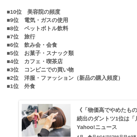
■10位 美容院の頻度
■9位 電気・ガスの使用
■8位 ペットボトル飲料
■7位 旅行
■6位 飲み会・会食
■5位 お菓子・スナック類
■4位 カフェ・喫茶店
■3位 コンビニでの買い物
■2位 洋服・ファッション（新品の購入頻度）
■1位 外食
《「物価高でやめたもの
続出のダントツ1位は「月
Yahoo!ニュース