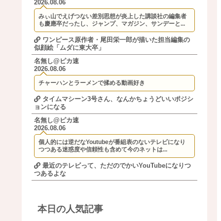
2026.08.06
みぃ山でえげつない差別思想が炎上した講談社の編集者
も慶應卒だったし、ジャンプ、マガジン、サンデーと...
ワンピース原作者・尾田栄一郎が描いた担当編集の
似顔絵「ムダに東大卒」
名無し@ピカ速
2026.08.06
チャーハンとラーメンで揉める動画好き
タイムマシーン3号さん、なんかちょうどいいポジシ
ョンになる
名無し@ピカ速
2026.08.06
個人的には逆だなYoutubeが番組表のないテレビになり
つつある迷惑度や信頼性も含めて今のネットは...
最近のテレビって、ただのでかいYouTubeになりつ
つあるよな
本日の人気記事