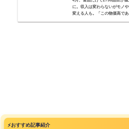
4月、食品だけで2798品目
に。収入は変わらないがモノや
変える人も。「この物価高であ
突然現れ
ｗｗｗｗ
、吉本を
が着てる
ｗｗｗｗ
に本当の
⚡
おすすめ記事紹介
ｗｗｗｗ