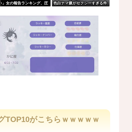
い」女の報告ランキング、圧
色白ナマ腋がセクシーすぎる件
！！！！
的第１位と言えば『コレ』w
www
w w w w w w w w
故。
。
ルを見た。
M
u
t
TOP10がこちらｗｗｗｗｗ
e