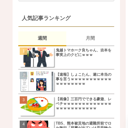
人気記事ランキング
週間
月間
鬼越トマホーク良ちゃん、吉本を
松本若菜(42歳)とかいう
事実上のクビにｗｗｗ
た美人おばさん女優ｗｗ
ｗ
【速報】しょこたん、遂に本当の
鬼越トマホーク良ちゃん
事を言うｗｗｗｗｗｗｗｗｗｗｗ
事実上のクビにｗｗｗ
ｗｗｗｗｗｗｗｗ
【画像】三百円でできる豪遊、レ
【画像】キモいオジサン
ベチｗｗｗｗｗｗｗｗｗｗｗｗｗ
服一覧がこちらｗｗｗｗ
ｗｗｗｗｗｗｗｗｗｗｗ
ｗ
TBS、熊本被災地の避難所前でロ
【速報】しょこたん、遂
ケ敢行「邪魔だ出ていけ見世物小
事を言うｗｗｗｗｗｗｗ