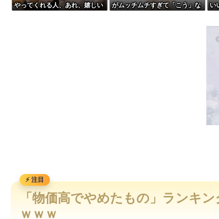
やってくれる人、あれ、嬉しい
がムッチムチすぎて「こう」な
い
家庭菜園やってるけど、最近空芯菜が評価され過ぎだと思う！
ですw」→まさかの行為がこち
るwww
倒
らw w w w w w w w w
w 
【動画】走り屋が先行のスクーターに猛スピードで突っ込む事
【動画】パキスタンの山の麓で撮影された鉄砲水が地獄すぎる
【宮崎】マジ勘弁してほしい。久しぶりに恐ろしい子供ミサイ
「物価高でやめたもの」ランキング
ｗｗｗ