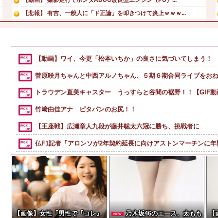
【悲報】 有吉、一般人に「ド正論」を叩きつけて炎上ｗｗｗ...
【画像】 ワイ「アルファードいいなあ。買いに行くか」店員...
【画像】 「キム兄」こと芸人・木村祐一さん（63歳）、最...
【画像】板野友美、ビキニ姿の谷間がたまらない
【動画】ワイ、今更「松本いちか」の良さに気づいてしまう！
【どっちがすごい！？】声優井口裕香の最新胸の谷間強調グラ...
菅原咲月ちゃんと中西アルノちゃん、５期６期合同ライブをおね
トラウデン直美キャスター うっすらと谷間の裾野！！【GIF動
竹﨑由佳アナ ピタパンのお尻！！
【王座戦】広瀬章人九段が藤井聡太六冠に勝ち、挑戦者に
仏F1記者「アロンソが2年契約延長に向けアストンマーチンに年間4
野獣先輩が見つからないのは整形して別人の顔になっているか
【画像】ぼうけつ「えっ、私だけ横を向いて写真撮るんですか？！」→結
【画像】アナウンサー「え、私がスピードスケートのピチピチユニ
色々副業に手を出したけど、結局残業するのが1番稼げるな
【画像】女性「男性で『コレ』
乃木坂46のエース、太もも
【
NEW