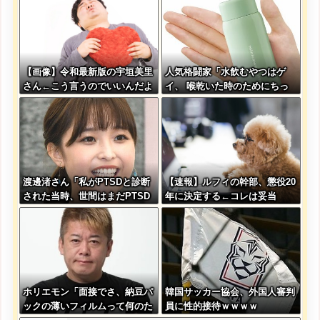
w w w w
【画像】令和最新版の宇垣美里
人気格闘家「水飲むやつはゲ
さん←こう言うのでいいんだよ
イ、 喉乾いた時のためにちっ
が目一杯詰まってると話題にw
ちゃいゲイ水筒持ち歩くと
w w w w w w w w
か。」
渡邊渚さん「私がPTSDと診断
【速報】ルフィの幹部、懲役20
された当時、世間はまだPTSD
年に決定する←コレは妥当
という言葉は浸透されていませ
か？？？？？？？
んでした」
ホリエモン「面接でさ、納豆パ
韓国サッカー協会、外国人審判
ックの薄いフィルムって何のた
員に性的接待ｗｗｗｗ