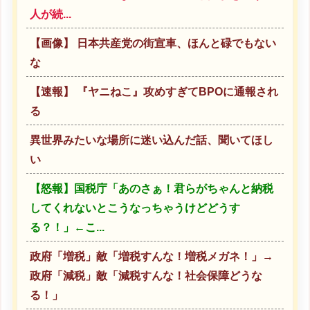
人が続...
【画像】 日本共産党の街宣車、ほんと碌でもない
な
【速報】 『ヤニねこ』攻めすぎてBPOに通報され
る
異世界みたいな場所に迷い込んだ話、聞いてほし
い
【怒報】国税庁「あのさぁ！君らがちゃんと納税
してくれないとこうなっちゃうけどどうす
る？！」←こ...
政府「増税」敵「増税すんな！増税メガネ！」→
政府「減税」敵「減税すんな！社会保障どうな
る！」