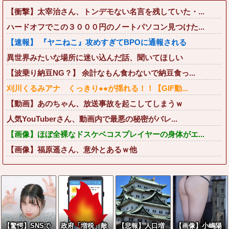
【衝撃】太宰治さん、トンデモない名言を残していた・...
ハードオフでこの３０００円のノートパソコン見つけた...
【速報】 『ヤニねこ』攻めすぎてBPOに通報される
異世界みたいな場所に迷い込んだ話、聞いてほしい
【波乗り納豆NG？】 余計なもん食わないで納豆食っ...
刈川くるみアナ くっきり●●が揺れる！！【GIF動...
【動画】あのちゃん、放送事故を起こしてしまうｗ
人気YouTuberさん、動画内で最悪の秘密がバレ...
【画像】ほぼ全裸なドスケベコスプレイヤーの身体がエ...
【画像】福原遥さん、意外とあるｗ他
【驚愕】SNSで
政府「増税」敵
【悲報】人口増
【画像】小嶋陽