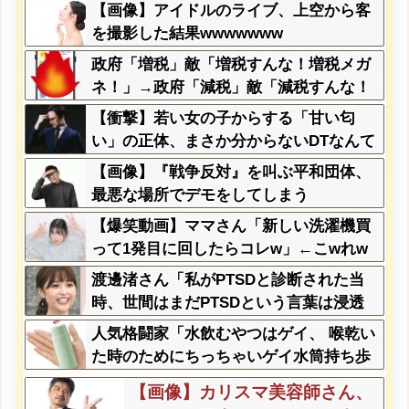
めに入っていの？って聞くわ
【画像】アイドルのライブ、上空から客
け」
を撮影した結果wwwwwww
政府「増税」敵「増税すんな！増税メガ
ネ！」→政府「減税」敵「減税すんな！
社会保障どうなる！」
【衝撃】若い女の子からする「甘い匂
い」の正体、まさか分からないDTなんて
おらんよな？よな？w w w w w w w w w
【画像】『戦争反対』を叫ぶ平和団体、
w w
最悪な場所でデモをしてしまう
【爆笑動画】ママさん「新しい洗濯機買
って1発目に回したらコレw」←こwれw
はw w w w w w w w w w
渡邊渚さん「私がPTSDと診断された当
時、世間はまだPTSDという言葉は浸透
されていませんでした」
人気格闘家「水飲むやつはゲイ、 喉乾い
た時のためにちっちゃいゲイ水筒持ち歩
くとか。」
【画像】カリスマ美容師さん、