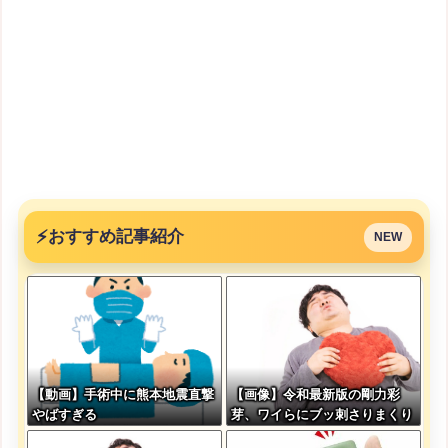
⚡
おすすめ記事紹介
NEW
【動画】手術中に熊本地震直撃
【画像】令和最新版の剛力彩
やばすぎる
芽、ワイらにブッ刺さりまくり
と話題にw w w w w w w w w