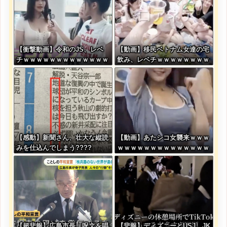
【衝撃動画】令和のJS、レベ
【動画】移民ベトナム女達の宅
チｗｗｗｗｗｗｗｗｗｗｗｗｗ
飲み、レベチｗｗｗｗｗｗｗｗ
ｗｗｗｗｗｗｗｗｗｗｗｗｗｗ
ｗｗｗｗｗｗｗｗｗｗｗｗｗｗ
ｗｗｗ
ｗｗ
【感動】新聞さん、壮大な縦読
【動画】あたシコ女襲来ｗｗｗ
みを仕込んでしまう????
ｗｗｗｗｗｗｗｗｗｗｗｗｗｗ
【超悲報】広島市長、呪文を唱
【悲報】ディズニーとUSJ、JK