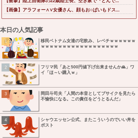
【衝撃】陸上自衛隊の22歳陸士長、空き家で『とんで...
【画像】アラフォー∧∨女優さん、顔もお○ぱいもドス...
本日の人気記事
移民ベトナム女達の宅飲み、レベチｗｗｗｗｗｗ
ｗｗｗｗｗｗｗｗｗｗｗｗｗｗｗｗｗｗ
フリマ民「あと500円値下げ出来ませんか🙏」ワ
イ「ほ～い購入ｗ」
岡田斗司夫「人間の本音としてブサイクを見たら
不愉快になる。この責任をどうとるんだ」
シャウエッセン公式、またこういうのでいい丼を
ポスト