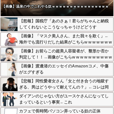
【画像】温泉の中でこれやる奴ｗｗｗｗｗｗｗｗｗｗｗｗｗｗｗｗ
【怒報】国税庁「あのさぁ！君らがちゃんと納税
してくれないとこうなっちゃうけどどうす
る？！」←これw w w w w w w w
【画像】「マスク美人さん、また我々を欺く」←
海外でも流行りだした結果がこちらw w w w w w w
【画像】お前らこの超美人容疑者が、整形か否か
判定して！！→画像がこちらw w w w w w w w w w
【画像】渡邊渚のエッセイのAmazonコメ、中傷
がエグすぎる
【悲報】同性愛者女さん「女と付き合うの地獄す
ぎる、男はどうやって耐えてんの？」←コレは同
意せざるおえないと話題に
ダイアンのじゃない方がユースケさんになってし
まっているという事実←これ
カフェで長時間パソコン弄っている奴の正体