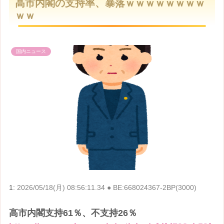
高市内閣の支持率、暴落ｗｗｗｗｗｗｗｗ
t
ｗｗ
e
国内ニュース
1:
2026/05/18(月) 08:56:11.34 ● BE:668024367-2BP(3000)
高市内閣支持61％、不支持26％