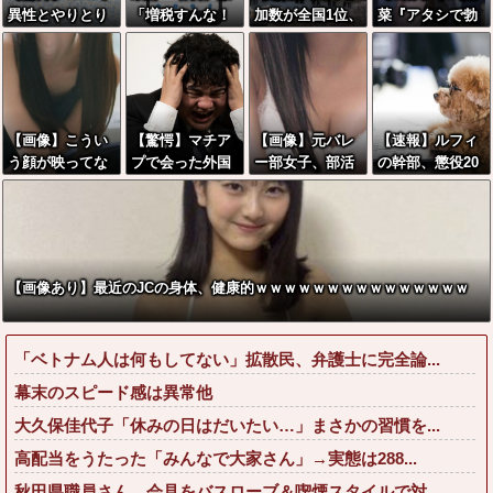
異性とやりとり
「増税すんな！
加数が全国1位、
菜『アタシで勃
《不倫》にな
増税メガネ！」
名古屋市wwww
起してね』←こ
る？→既婚男女
→政府「減税」
wwwwwwwww
れwwwwww
の約7割がまさか
敵「減税すん
の『こう』回答
な！社会保障ど
してしまうw w
うなる！」
【画像】こうい
【驚愕】マチア
【画像】元バレ
【速報】ルフィ
w w w w w w
う顔が映ってな
プで会った外国
ー部女子、部活
の幹部、懲役20
い乳の画像が最
人からまさかの
が終わっても太
年に決定する←
もえっちwwww
『こう』言われ
ももがえっちす
コレは妥当
www
たんやがこれワ
ぎる
か？？？？？？
イ詰み
？
か？？？？？？
【画像あり】最近のJCの身体、健康的ｗｗｗｗｗｗｗｗｗｗｗｗｗｗｗ
？
「ベトナム人は何もしてない」拡散民、弁護士に完全論...
幕末のスピード感は異常他
大久保佳代子「休みの日はだいたい…」まさかの習慣を...
高配当をうたった「みんなで大家さん」→実態は288...
秋田県職員さん、会見をバスローブ＆喫煙スタイルで対...