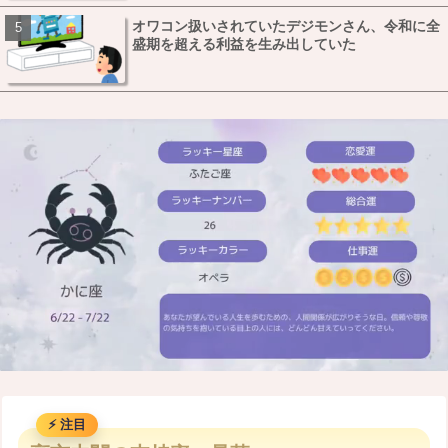
オワコン扱いされていたデジモンさん、令和に全
盛期を超える利益を生み出していた
M
u