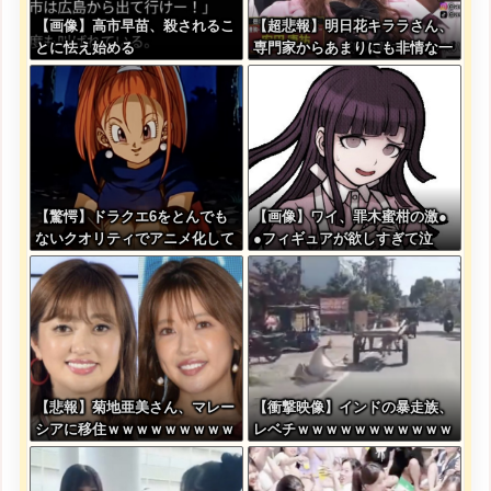
【画像】高市早苗、殺されるこ
【超悲報】明日花キララさん、
とに怯え始める
専門家からあまりにも非情な一
言を告げられる
【驚愕】ドラクエ6をとんでも
【画像】ワイ、罪木蜜柑の激●
ないクオリティでアニメ化して
●フィギュアが欲しすぎて泣
しまったAI動画がこちらｗｗｗ
く・・・・・・
ｗｗ
【悲報】菊地亜美さん、マレー
【衝撃映像】インドの暴走族、
シアに移住ｗｗｗｗｗｗｗｗｗ
レベチｗｗｗｗｗｗｗｗｗｗｗ
ｗｗｗｗｗｗｗｗｗｗｗｗｗｗ
ｗｗｗｗｗ
ｗｗ