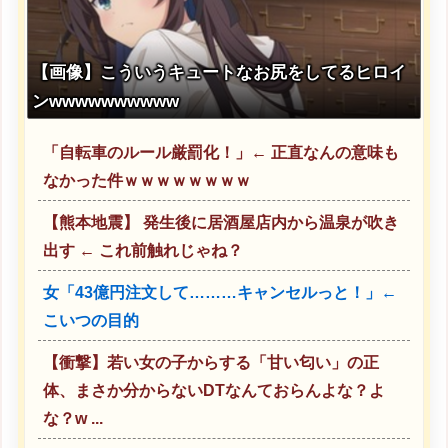
【画像】こういうキュートなお尻をしてるヒロイ
ンwwwwwwwwww
「自転車のルール厳罰化！」← 正直なんの意味も
なかった件ｗｗｗｗｗｗｗｗ
【熊本地震】 発生後に居酒屋店内から温泉が吹き
出す ← これ前触れじゃね？
女「43億円注文して………キャンセルっと！」←
こいつの目的
【衝撃】若い女の子からする「甘い匂い」の正
体、まさか分からないDTなんておらんよな？よ
な？w ...