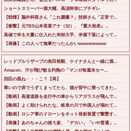
ショートスリーパー堀大輔、高須幹弥にブチギレ
【戦慄】脳外科医さん「これ腫瘍？」技師さん「正常で...
【衝撃】元TBS山本里菜アナ（32）、『重大発表』...
高値で米を大量に仕入れた米卸大手、米価下落によって...
【画像】この人って無事だったんかいwwwwwwww
レッドブルリザーブの角田裕毅、ケイナさんと一緒に酒...
Amazon、汗が飛び散る灼熱の「マンガ毎週末セー...
四匹の黒ね・・・こ？【再】
寒いので床でうずくまってたら、猫が背中に乗ってきた...
【動画】高速道路を走行中の車からリアガラスが飛んで...
【動画】よく助けられたな。岐阜の川で外国人が溺れて...
【動画】ロシア軍のドローンをネット発射装置で撃墜す...
【画像】あのちゃんの後ろ姿、「デカい」「いや普通」...