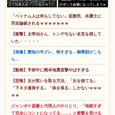
えて日本人をゾンビ化させてい
のダンス会場になってしまうｗ
ると非難されてしまう
ｗｗｗｗ
「ベトナム人は何もしてない」拡散民、弁護士に
完全論破されるｗｗｗｗｗｗｗ
【衝撃】太宰治さん、トンデモない名言を残して
いた・・・・・
【画像】愛知の半グレ、怖すぎる→御尊顔がこち
ら…
【動画】手術中に熊本地震直撃やばすぎる
【悲報】女が笑いを取る方法、「女を捨てる」
「下ネタ連発する」「体を張る」しかないｗｗｗ
ｗｗ
ジャンポケ斎藤と代理人のやりとり、「地獄すぎ
て完全にコントになってる……」と衝撃を受ける