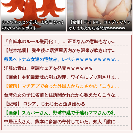
シャウエッセン公式、またこういう
【速報】アイドル、コスプレでうっ
のでいい丼をポスト
かりえちえちな谷間がwwwwww
「自転車のルール厳罰化！」← 正直なんの意味もなか...
【熊本地震】 発生後に居酒屋店内から温泉が吹き出す...
移民ベトナム女達の宅飲み、レベチｗｗｗｗｗｗｗｗｗ...
洋服の青山、空調ウェアを発売ｗｗｗｗｗｗ
【画像】令和最新版の剛力彩芽、ワイらにブッ刺さりま...
【驚愕】マチアプで会った外国人からまさかの『こう』...
台湾の女の子に名前と住所聞かれたから教えたらこうな...
【悲報】 ロシア、じわじわと逝き始める
【画像】スカパーさん、野球中継で子連れママさんの乳...
中居正広さん、熊本に多額の寄付していた。知人「誰に...