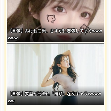
【画像】みけねこ氏、さすがに怒張してまうwww
www
【画像】髪型が完全に『鬼頭』な女キャラwwww
ww