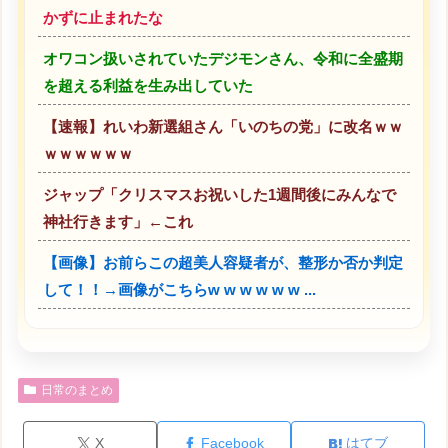
かずに止まれたな
オワコン扱いされていたデジモンさん、令和に全盛期
を超える利益を生み出していた
【速報】れいわ新選組さん「いのちの党」に改名ｗｗ
ｗｗｗｗｗｗ
ジャップ「クリスマスお祝いした1週間後にみんなで
神社行きます」←これ
【画像】お前らこの超美人容疑者が、整形か否か判定
して！！→画像がこちらw w w w w w ...
日常のまとめ
X
Facebook
はてブ