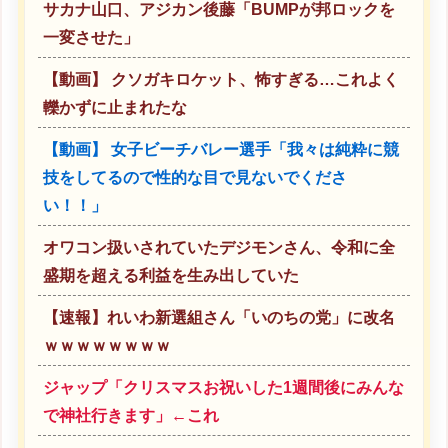
サカナ山口、アジカン後藤「BUMPが邦ロックを
一変させた」
【動画】 クソガキロケット、怖すぎる…これよく
轢かずに止まれたな
【動画】 女子ビーチバレー選手「我々は純粋に競
技をしてるので性的な目で見ないでくださ
い！！」
オワコン扱いされていたデジモンさん、令和に全
盛期を超える利益を生み出していた
【速報】れいわ新選組さん「いのちの党」に改名
ｗｗｗｗｗｗｗｗ
ジャップ「クリスマスお祝いした1週間後にみんな
で神社行きます」←これ