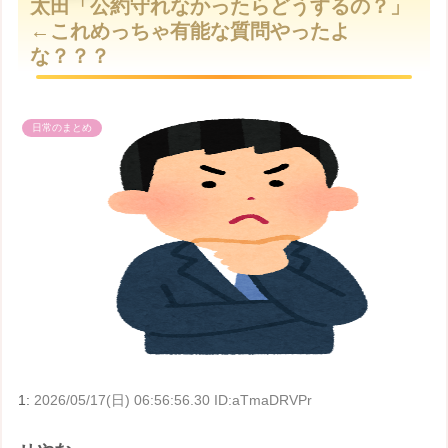
太田「公約守れなかったらどうするの？」
t
←これめっちゃ有能な質問やったよ
e
な？？？
日常のまとめ
1:
2026/05/17(日) 06:56:56.30 ID:aTmaDRVPr