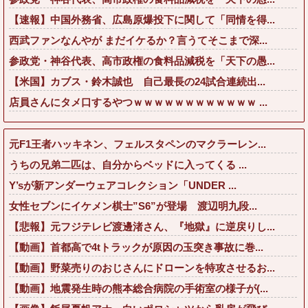
【速報】中国外務省、広島原爆投下に関して「同情を得...
西武ファンなんやが まだイケるか？言うてそこまで深...
参政党・神谷代表、高市政権の食料品減税を「天下の愚...
【米国】カブス・鈴木誠也 自己最長の24試合連続出...
店員さんにタメ口するやつｗｗｗｗｗｗｗｗｗｗｗｗ ...
元F1王者ハッキネン、フェルスタペンのマクラーレン...
うちの兄弟二匹は、自分からベッドに入ってくる ...
Y’sが新アンダーウェアコレクション「UNDER ...
女性セブンにイケメン棋士”S6”が登場 渡辺明九段...
【悲報】元フジテレビ渡邊渚さん、『地獄』に逆戻りし...
【動画】首都高で4tトラックが原因の玉突き事故に巻...
【動画】野菜売りのおじさんにドローンを特攻させるお...
【動画】地震発生時の熊本総合病院の手術室の様子が(...