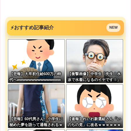
⚡
おすすめ記事紹介
NEW
【悲報】大卒初任給600万の時
【衝撃画像】中学生「先生！水
代へwwwwwwwwwwwwwww
泳で水着になるのイヤです！」
wwww
先生「分かった」→結果まさか
の『こう』なってしまうw w w
w w w w
【悲報】60代男さん、小学生に
【速報】れいわ新選組さん「い
秘めた夢を語って通報されるｗ
のちの党」に改名ｗｗｗｗｗｗ
ｗｗｗｗｗｗ
ｗｗ