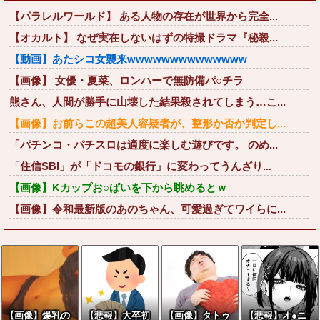
【パラレルワールド】 ある人物の存在が世界から完全...
【オカルト】 なぜ実在しないはずの特撮ドラマ『秘殺...
【動画】あたシコ女襲来wwwwwwwwwwwwww
【画像】 女優・夏菜、ロンハーで無防備パ○チラ
熊さん、人間が勝手に山壊した結果殺されてしまう…こ...
【画像】お前らこの超美人容疑者が、整形か否か判定し...
「パチンコ・パチスロは適度に楽しむ遊びです。 のめ...
「住信SBI」が「ドコモの銀行」に変わってうんざり...
【画像】Kカップお○ぱいを下から眺めるとｗ
【画像】令和最新版のあのちゃん、可愛過ぎてワイらに...
【画像】爆乳の
【悲報】大卒初
【画像】タトゥ
【悲報】オ●ニ