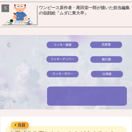
ワンピース原作者・尾田栄一郎が描いた担当編集
の似顔絵「ムダに東大卒」
M
u