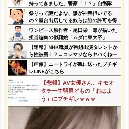
持ってきました」警察「！？」自衛隊
「！？」→結果w w w w w w w w
祭りって謎だよな、誰が神輿担いでる
の？屋台出店してる奴らは誰の許可を得
て商売してるの？
ワンピース原作者・尾田栄一郎が描いた
担当編集の似顔絵「ムダに東大卒」
【速報】NHK職員が番組出演タレントか
ら性被害！？←コレマジならヤバくねー
か？
【画像】ニートワイが親に送ったブチギ
レLINEがこちら
【悲報】AV女優さん、キモオ
タチー牛弱男どもの「おはよ
う」にブチギレｗｗｗ