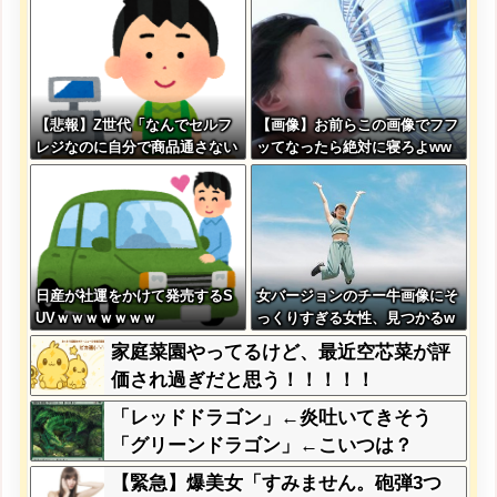
【悲報】Z世代「なんでセルフ
【画像】お前らこの画像でフフ
レジなのに自分で商品通さない
ッてなったら絶対に寝ろよww
といけないんだ」
wwww
日産が社運をかけて発売するS
女バージョンのチー牛画像にそ
UVｗｗｗｗｗｗｗ
っくりすぎる女性、見つかるw
ww
家庭菜園やってるけど、最近空芯菜が評
価され過ぎだと思う！！！！！
「レッドドラゴン」←炎吐いてきそう
「グリーンドラゴン」←こいつは？
【緊急】爆美女「すみません。砲弾3つ