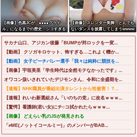
【画像】色黒JCが「●●●●グラド
【画像】スレンダー美脚、とんでも
ル」になるまでの歴史、シコすぎる
ないダンスを披露してしまうwwww
wwww
wwwww
サカナ山口、アジカン後藤「BUMPが邦ロックを一変...
【動画】 クソガキロケット、怖すぎる…これよく轢か...
【動画】 女子ビーチバレー選手「我々は純粋に競技を...
【画像】宇垣美里「学生時代は全然モテなかったです」...
オワコン扱いされていたデジモンさん、令和に全盛期を...
【速報】NHK職員が番組出演タレントから性被害！？...
【速報】れいわ新選組さん「いのちの党」に改名ｗｗｗ...
【驚愕】看護師(若い女)にチ○コ拭かれたらｗｗｗ...
【画像】 どえらい乳のJSが発見される
「≠ME(ノットイコールミー)」のメンバーがBAB...