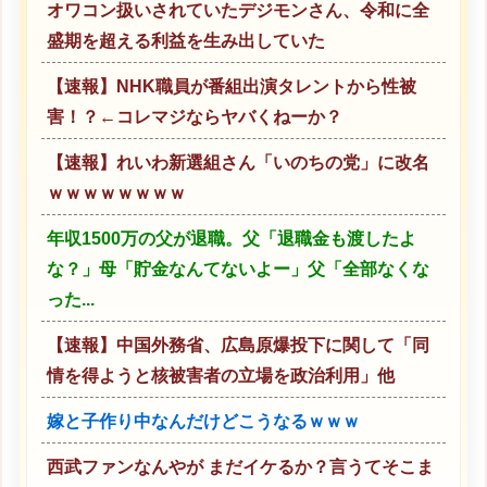
オワコン扱いされていたデジモンさん、令和に全
盛期を超える利益を生み出していた
【速報】NHK職員が番組出演タレントから性被
害！？←コレマジならヤバくねーか？
【速報】れいわ新選組さん「いのちの党」に改名
ｗｗｗｗｗｗｗｗ
年収1500万の父が退職。父「退職金も渡したよ
な？」母「貯金なんてないよー」父「全部なくな
った...
【速報】中国外務省、広島原爆投下に関して「同
情を得ようと核被害者の立場を政治利用」他
嫁と子作り中なんだけどこうなるｗｗｗ
西武ファンなんやが まだイケるか？言うてそこま