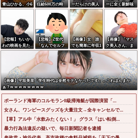
青山ひかる、小6
任給600万の時
ーだらけの美人
ーに全く新鮮味
の時のボディが
代へwwwwwww
海鮮料理人、現
がなくなってき
こちらwwwww
wwwwwwwww
る！！←コレは
た奴ｗｗｗｗｗ
w
www
セクシー過ぎて
ｗｗｗｗｗ
ワイらにブッ刺
さりまくりw w
【悲報】ちいか
【悲報】Z世代
【画像】女、誰
【画像】「マス
w w w w w w w
わの映画を見た
「なんでセルフ
でも簡単に年収1
ク美人さん、ま
イラン人が激怒
レジなのに自分
000万円が達成
た我々を欺く」
｢子供に見せる内
で商品通さない
可能だったwww
←海外でも流行
容じゃない｡悪影
といけないん
wwww
りだした結果が
響は計り知れな
だ」
こちらw w w w
い｣←これw w w
w w w
【画像】宇垣美里「学生時代は全然モテなかったです」←これほんまか
w w w w w w
ぁ？w w w w w w w w
ポーランド海軍のコルモランII級掃海艇が国際演習「...
女さん、ワンピースグッズを大量注文→全キャンセルで...
【草】アル中「水飲みたくない！」 グラス「はい転倒...
暴力行為法違反の疑いで、毎日新聞記者を逮捕
参政党・神谷代表、高市政権の食料品減税を「天下の愚...