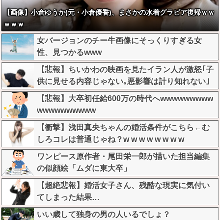
【画像】小倉ゆうか(元・小倉優香)、まさかの水着グラビア復帰ｗｗ
ｗｗｗ
女バージョンのチー牛画像にそっくりすぎる女
性、見つかるwww
【悲報】ちいかわの映画を見たイラン人が激怒｢子
供に見せる内容じゃない｡悪影響は計り知れない｣
←これw w w w w w w w w
【悲報】大卒初任給600万の時代へwwwwwwwww
wwwwwwwwww
【衝撃】浅田真央ちゃんの婚活条件がこちら←む
しろコレは普通じゃね？w w w w w w w w
ワンピース原作者・尾田栄一郎が描いた担当編集
の似顔絵「ムダに東大卒」
【超絶悲報】婚活女子さん、残酷な現実に気付い
てしまった結果…
いい歳して独身の男の人いるでしょ？