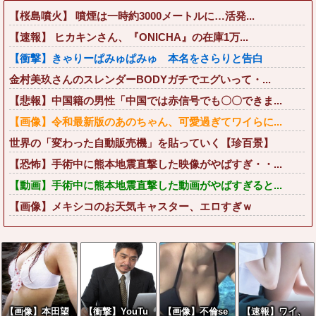
【桜島噴火】 噴煙は一時約3000メートルに…活発...
【速報】 ヒカキンさん、『ONICHA』の在庫1万...
【衝撃】きゃりーぱみゅぱみゅ 本名をさらりと告白
金村美玖さんのスレンダーBODYガチでエグいって・...
【悲報】中国籍の男性「中国では赤信号でも〇〇できま...
【画像】令和最新版のあのちゃん、可愛過ぎてワイらに...
世界の「変わった自動販売機」を貼っていく【珍百景】
【恐怖】手術中に熊本地震直撃した映像がやばすぎ・・...
【動画】手術中に熊本地震直撃した動画がやばすぎると...
【画像】メキシコのお天気キャスター、エロすぎｗ
【画像】本田望
【衝撃】YouTu
【画像】不倫se
【速報】ワイ、