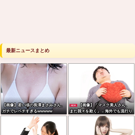
最新ニュースまとめ
【画像】若い頃の長澤まさみさん、
【画像】「マスク美人さん、
NEW
ガチでレベチすぎるwwwww
また我々を欺く」←海外でも流行り
だした結果がこちらw w w w w w
w