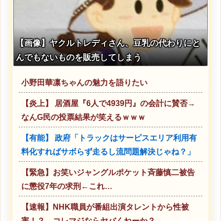
【画像】ヤクルトレディさん、豆乳の代わりにと
んでもないものを販売してしまう
小野田華凛ちゃんの魅力を語りたい
【炎上】 居酒屋『6人で4939円』の会計に賛否→
なんG民の投票結果が笑えるｗｗｗ
【有能】 政府「トラックはサービスエリア利用有
料化すればサボらず走るし流問題解決じゃね？」
【緊急】お笑いジャングルポケット斉藤慎二被告
に懲役7年の求刑←これ…
【速報】NHK職員が番組出演タレントから性被
害！？←コレマジならヤバくねーか？