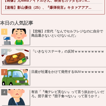
【画像】元NMBアイドルさん、表情もカラダもS♡X...
【速報】影山優佳（25）、『爆弾発言』キタァアアア...
本日の人気記事
【悲報】Z世代「なんでセルフレジなのに自分で
商品通さないといけないんだ」
「いきなりステーキ」の反対ｗｗｗｗｗｗｗｗｗ
日産が社運をかけて発売するSUVｗｗｗｗｗｗｗ
有吉「『俺テレビ見ない』って言う奴おかしいだ
ろ。団子屋で『団子食べない』って言うか？」