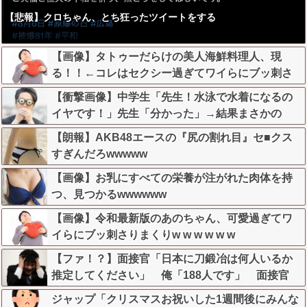
【悲報】クロちゃん、とち狂ったツイートをする
【画像】タトゥーだらけの美人海鮮料理人、現
る！！←コレはセクシー過ぎてワイらにブッ刺さ
りまくりw w w w w w w w w
【衝撃画像】中学生「先生！水泳で水着になるの
イヤです！」先生「分かった」→結果まさかの
『こう』なってしまうw w w w w w w
【朗報】AKB48エースの『尻の割れ目』セ■クス
すぎんだろwwwww
【画像】お乳にすべての栄養が注がれた肉体を持
つ、見つかるwwwwww
【画像】令和最新版のあのちゃん、可愛過ぎてワ
イらにブッ刺さりまくりw w w w w w
【ファ！？】面接官「日本に刀鍛冶は何人いるか
推定してください」 俺「188人です」 面接官
「どういう風に考えましたか？」 俺「知ってま
ジャップ「クリスマスお祝いした1週間後にみんな