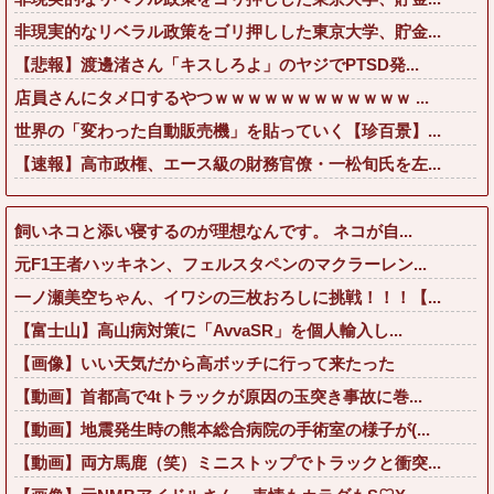
非現実的なリベラル政策をゴリ押しした東京大学、貯金...
【悲報】渡邊渚さん「キスしろよ」のヤジでPTSD発...
店員さんにタメ口するやつｗｗｗｗｗｗｗｗｗｗｗｗ ...
世界の「変わった自動販売機」を貼っていく【珍百景】...
【速報】高市政権、エース級の財務官僚・一松旬氏を左...
飼いネコと添い寝するのが理想なんです。 ネコが自...
元F1王者ハッキネン、フェルスタペンのマクラーレン...
一ノ瀬美空ちゃん、イワシの三枚おろしに挑戦！！！【...
【富士山】高山病対策に「AvvaSR」を個人輸入し...
【画像】いい天気だから高ボッチに行って来たった
【動画】首都高で4tトラックが原因の玉突き事故に巻...
【動画】地震発生時の熊本総合病院の手術室の様子が(...
【動画】両方馬鹿（笑）ミニストップでトラックと衝突...