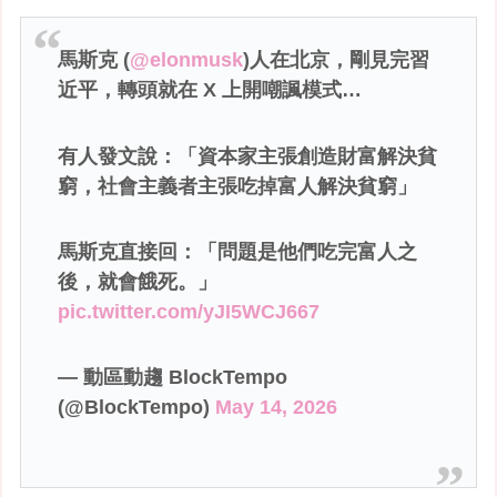
馬斯克 (
@elonmusk
)人在北京，剛見完習
近平，轉頭就在 X 上開嘲諷模式…
有人發文說：「資本家主張創造財富解決貧
窮，社會主義者主張吃掉富人解決貧窮」
馬斯克直接回：「問題是他們吃完富人之
後，就會餓死。」
pic.twitter.com/yJI5WCJ667
— 動區動趨 BlockTempo
(@BlockTempo)
May 14, 2026