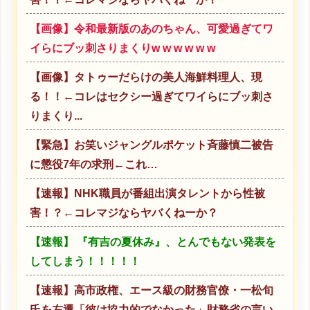
【画像】令和最新版のあのちゃん、可愛過ぎてワ
イらにブッ刺さりまくりw w w w w w
【画像】タトゥーだらけの美人海鮮料理人、現
る！！←コレはセクシー過ぎてワイらにブッ刺さ
りまくり...
【緊急】お笑いジャングルポケット斉藤慎二被告
に懲役7年の求刑←これ…
【速報】NHK職員が番組出演タレントから性被
害！？←コレマジならヤバくねーか？
【速報】 『有吉の夏休み』、とんでもない発表を
してしまう！！！！！
【速報】高市政権、エース級の財務官僚・一松旬
氏を左遷「彼は協力的でなかった」財務省の言い