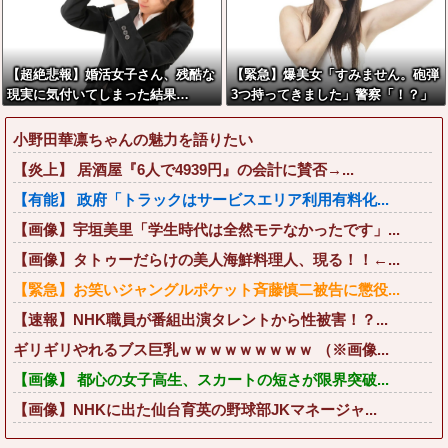
【超絶悲報】婚活女子さん、残酷な
【緊急】爆美女「すみません。砲弾
現実に気付いてしまった結果…
3つ持ってきました」警察「！？」
自衛隊「！？」→結果w w w w w w
w w
小野田華凛ちゃんの魅力を語りたい
【炎上】 居酒屋『6人で4939円』の会計に賛否→...
【有能】 政府「トラックはサービスエリア利用有料化...
【画像】宇垣美里「学生時代は全然モテなかったです」...
【画像】タトゥーだらけの美人海鮮料理人、現る！！←...
【緊急】お笑いジャングルポケット斉藤慎二被告に懲役...
【速報】NHK職員が番組出演タレントから性被害！？...
ギリギリやれるブス巨乳ｗｗｗｗｗｗｗｗｗ （※画像...
【画像】 都心の女子高生、スカートの短さが限界突破...
【画像】NHKに出た仙台育英の野球部JKマネージャ...