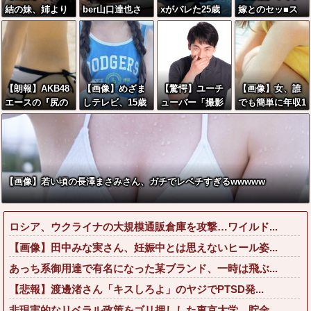
結の妹、姉より
ber山口達也さ
xがバレた25歳
嫁とのセッ■ス
暴力的なお乳を
ん、チェンソー
のグラドルのボ
が終了したけど
してしまうwww
で竹を切るだけ
ディwwwwwww
質問ある？
www
で600万再生を
w
突破してしまう
←正直、こう言
【朗報】AKB48
【画像】めざま
【驚愕】ユーチ
【画像】女、誰
うのでいいんだ
エースの『尻の
しテレビ、15歳
ューバー「撮影
でも簡単に年収1
よなw w w w w
割れ目』セ■ク
の生足を写した
で使うから、こ
000万円が達成
w w w
スすぎんだろww
結果wwwww
の高級時計も車
可能だったwww
www
もぜ～んぶ経費
wwww
でタダ！ｗ」←
まさかコレ本気
【画像】若い頃の長澤まさみさん、ガチでレベチすぎるwwwww
にしてる奴なん
ておらんよな？
よな？w w w w
ロシア、ウクライナの大規模通販倉庫を攻撃…ワイルド...
w w w w w w w
【画像】田中みな実さん、妊娠中とは思えないヒール姿...
あっち系御用達で有名になった某ブランド、一時は飛ぶ...
【悲報】渡邊渚さん「キスしろよ」のヤジでPTSD発...
非現実的なリベラル政策をゴリ押しした東京大学、貯金...