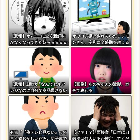
うwwwwwwwww
「ほいっ見積もりな！」ワイ
「金額おかしくね？」←お前ら
もそう思うよな？？？？？
【悲報】オ●ニーに全く新鮮味
オワコン扱いされていたデジモ
がなくなってきた奴ｗｗｗｗｗ
ンさん、令和に全盛期を超える
ｗｗｗｗｗ
利益を生み出していた
【悲報】Z世代「なんでセルフ
【画像】あのちゃんの近影、ガ
レジなのに自分で商品通さない
チで終わる
といけないんだ」
有吉「『俺テレビ見ない』って
【ファ！？】面接官「日本に刀
言う奴おかしいだろ。団子屋で
鍛冶は何人いるか推定してくだ