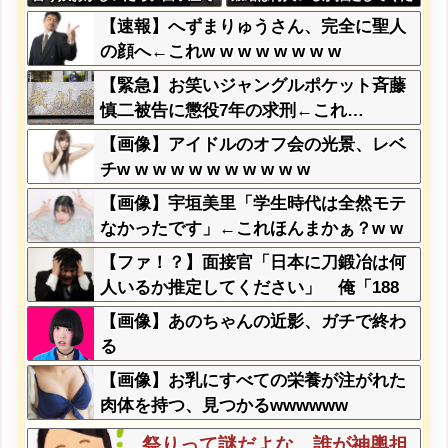
『団子食べない』って言う
さい」 俺「188人です」 面
【速報】へずまりゅうさん、完全に聖人
か？」
接官「どういう風に考えました
の顔へ←これw w w w w w w w
か？」 俺「知ってました」→
この後『こう』なったんだがマ
【緊急】お笑いジャングルポケット斉藤
ジで納得いかない！！！！！
慎二被告に懲役7年の求刑←これ…
【画像】アイドルのオフ会の光景、レベ
チw w w w w w w w w w w
【画像】宇垣美里「学生時代は全然モテ
なかったです」←これほんまかぁ？w w
w w w w w w
【ファ！？】面接官「日本に刀鍛冶は何
人いるか推定してください」 俺「188
人です」 面接官「どういう風に考えま
【画像】あのちゃんの近影、ガチで終わ
したか？」 俺「知ってました」→この
る
後『こう』なったんだがマジで納得いか
【画像】お乳にすべての栄養が注がれた
ない！！！！！
肉体を持つ、見つかるwwwwww
祭りって謎だよな、誰が神輿担