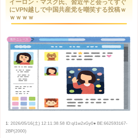
イーロン・マスク氏、習近平と会ってすぐ
t
にVPN越しで中国共産党を嘲笑する投稿ｗ
e
ｗｗｗｗ
海外ニュース
1:
2026/05/16(土) 12:11:38.58 ID:qI1w2xGy0● BE:662593167-
2BP(2000)