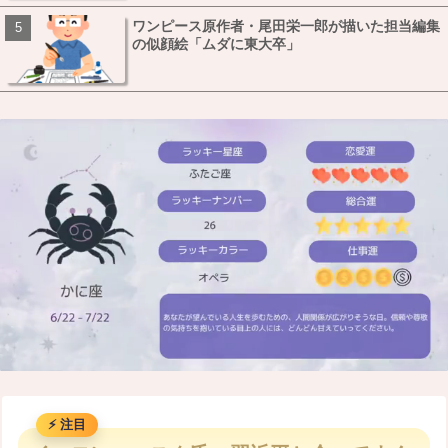
ワンピース原作者・尾田栄一郎が描いた担当編集
の似顔絵「ムダに東大卒」
M
u