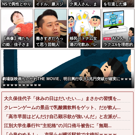
NSで異性とやり
イドル、腋スジ
ク美人さん、ま
を引退した爆
とり《不倫》に
が大変なことに
た我々を欺く」
乳、SNSで●●●●
なる？→既婚男
なってるwwww
←海外でも流行
画像を投稿www
女の約7割がまさ
りだした結果が
www
かの『こう』回
こちらw w w w
答してしまうw
w w w
【画像】俺たち
働きすぎだろっ
移民ベトナム女
AIさん、ド
NEW
w w w w w w w
の姫、佳子さま
て思う芸能人
達の宅飲み、レ
ラクエ6を理想的
のお気に入りの
ベチｗｗｗｗｗ
にアニメ化して
ドレスがこちら
ｗｗｗｗｗｗｗ
しまう
です←コレは可
ｗｗｗｗｗｗｗ
愛過ぎるw w w
ｗｗｗｗｗ
w w w w w
劇場版映画ちいかわTHE MOVIE、明日興行収入1兆円突破が確実にｗｗｗ
ｗｗｗｗｗｗｗｗｗｗ
大久保佳代子「休みの日はだいたい…」まさかの習慣を...
クレーンゲームの景品で乳酸菌飲料をゲット、だが飲ん...
「高市早苗はどんだけ自己顕示欲が強いんだ」と左派が...
江別大学生暴行ﾀﾋ″主犯格″の川口侑斗被告に「無期...
「小泉やめろ！」→市民らが横浜駅前で大絶叫ｗｗｗｗ...