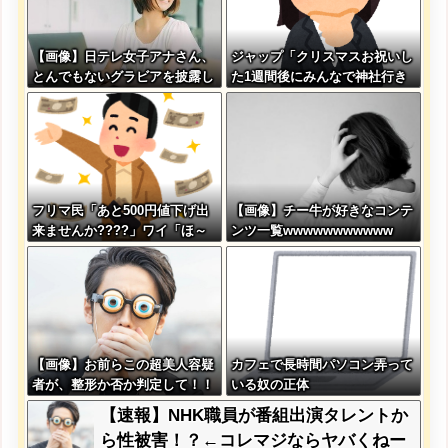
【画像】日テレ女子アナさん、
ジャップ「クリスマスお祝いし
とんでもないグラビアを披露し
た1週間後にみんなで神社行き
た結果・・・
ます」←これ
フリマ民「あと500円値下げ出
【画像】チー牛が好きなコンテ
来ませんか????」ワイ「ほ～
ンツ一覧wwwwwwwwwww
い購入ｗ」
【画像】お前らこの超美人容疑
カフェで長時間パソコン弄って
者が、整形か否か判定して！！
いる奴の正体
→画像がこちらw w w w w w
【速報】NHK職員が番組出演タレントか
w w w w
ら性被害！？←コレマジならヤバくねー