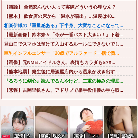
【議論】 全然怒らない人って実際どういう心理なん？
【熊本】 飲食店の床から「温水が噴出」…温度は40...
相楽伊織の『重量感ある』下半身、大変なことになって...
【最新画像】鈴木奈々「今が一番バスト大きい！」下着...
登山口でスマホは預けて入山するルールにできないでし...
巨乳インフルエンサー「20歳でアルファード一括で買...
【画像】元NMBアイドルさん、表情もカラダもS?X...
【熊本地震】発生後に居酒屋店内から温泉が吹き出す ...
『るろうに剣心』読んでるんやけど、二重の極みの理屈...
【悲報】吉岡里帆さん、アドリブで相手役俳優の手を取...
【驚愕】S
【画像】現役ア
【画像】「マス
【朗報】芸能界
NEW