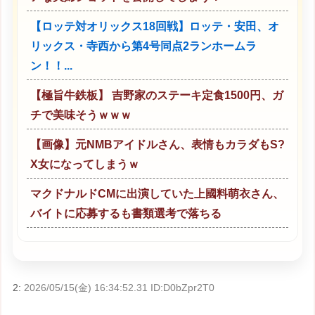
【ロッテ対オリックス18回戦】ロッテ・安田、オ
リックス・寺西から第4号同点2ランホームラ
ン！！...
【極旨牛鉄板】 吉野家のステーキ定食1500円、ガ
チで美味そうｗｗｗ
【画像】元NMBアイドルさん、表情もカラダもS?
X女になってしまうｗ
マクドナルドCMに出演していた上國料萌衣さん、
バイトに応募するも書類選考で落ちる
2:
2026/05/15(金) 16:34:52.31 ID:D0bZpr2T0