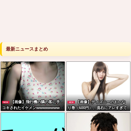
最新ニュースまとめ
【画像】飛行機の隣の客に手
【画像】ディズニーのおいな
NEW
NEW
コキされたイケメンwwwwwwww
り巻（600円）、流石にアレすぎて
賛否両論の大炎上をしてしまうw w
w w w w w