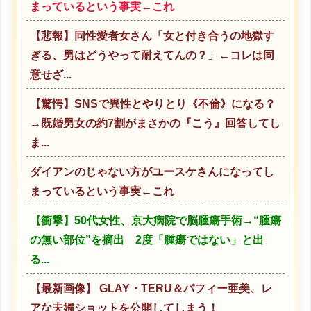
まっているという事実←これ
【悲報】同性愛者女さん「女と付き合うの地獄す
ぎる、男はどうやって耐えてんの？」←コレは同
意せざ...
【驚愕】SNSで異性とやりとり《不倫》になる？
→既婚男女の約7割がまさかの『こう』回答してし
ま...
ダイアンのじゃない方がユースケさんになってし
まっているという事実←これ
【衝撃】50代女性、京大病院で脳腫瘍手術→“腫瘍
の無い部位”を摘出 2度「腫瘍ではない」と出
る...
【最新画像】 GLAY・TERU＆パフィー亜美、レ
アな夫婦ショットを公開してしまう！