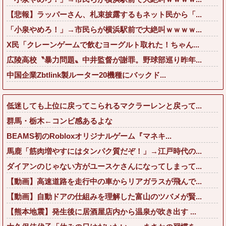
【悲報】ラッパーさん、札束披露するもネット民から「...
「小泉やめろ！」→市民らが横浜駅前で大絶叫ｗｗｗｗ...
X民「クレーンゲームで飲むヨーグルト取れた！ちゃん...
広陵高校〝暴力問題〟中井監督が謝罪。野球部巡り昨年...
中国企業Zbtlink製ルーター20機種にバックド...
低迷しても上位に戻ってこられるマクラーレンと戻って...
群馬・栃木←コンビ感あるよな
BEAMS初のRobloxオリジナルゲーム『マネキ...
馬鹿「筋肉増やすにはタンパク質だぞ！」→江戸時代の...
ダイアンのじゃない方がユースケさんになってしまって...
【動画】高速道路を走行中の車からリアガラスが飛んで...
【動画】自動ドアの仕組みを理解した富山のツバメが賢...
【熊本地震】発生後に居酒屋店内から温泉が吹き出す ...