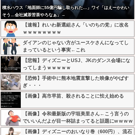
積水ハウス「地面師に55億円騙し取られた…」ワイ「はえーかわい
そう…会社滅茶苦茶やろなぁ」→
【速報】れいわ新選組さん「いのちの党」に改名
ｗｗｗｗｗｗｗｗ
ダイアンのじゃない方がユースケさんになってし
まっているという事実←これ
【悲報】ディズニーとUSJ、JKのダンス会場にな
ってしまうｗｗｗｗｗ
【恐怖】手術中に熊本地震直撃した映像がやばす
ぎ・・・
【画像】高市早苗、殺されることに怯え始める
【画像】令和最新版の宇垣美里さん←こう言うの
でいいんだよが目一杯詰まってると話題にw w w w
w w w w w
【画像】ディズニーのおいなり巻（600円）、流石