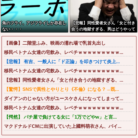
魚のフライ、アジフライしか存在し
【悲報】同性愛者女さん「女と付き
ない・・・
合うの地獄すぎる、男はどうやって
耐えてんの？」←コレは同意せざる
おえないと話題に
【画像】二階堂ふみ、映画の濡れ場で乳首丸出し
移民ベトナム女達の宅飲み、レベチｗｗｗｗｗｗｗｗｗ...
【悲報】 有吉、一般人に「ド正論」を叩きつけて炎上...
移民ベトナム女達の宅飲み、レベチｗｗｗｗｗｗｗｗｗ...
【悲報】同性愛者女さん「女と付き合うの地獄すぎる、...
【驚愕】SNSで異性とやりとり《不倫》になる？→既...
ダイアンのじゃない方がユースケさんになってしまって...
移民ベトナム女達の宅飲み、レベチｗｗｗｗｗｗｗｗｗ...
【愕然】 パチ屋で負けてる女に「1万でどやw」と言...
マクドナルドCMに出演していた上國料萌衣さん、バイ...