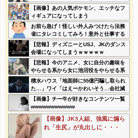
か？
【画像】あの人気ポケモン、エッチなフ
ィギュアになってしまう
お前ら急げ！怪しい外人みつけたら法務
省にタレコミしてみろ！意外と仕事する
ぞ？
【悲報】ディズニーとUSJ、JKのダンス
会場になってしまうｗｗｗｗｗ
【悲報】今のアニメ、女に自分の趣味を
やらせる系から女に池沼役をやらせる系
へ変化
積水ハウス「地面師に55億円騙し取られ
た…」ワイ「はえーかわいそう…会社滅
茶苦茶やろなぁ」→
【画像】チー牛が好きなコンテンツ一覧
wwwwwwwwwww
【画像】JK3人組、強風に煽ら
れ「生尻」が丸出しに・・・