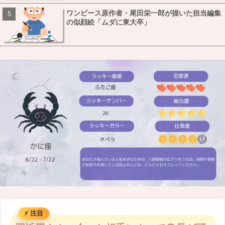
ワンピース原作者・尾田栄一郎が描いた担当編集
の似顔絵「ムダに東大卒」
M
u