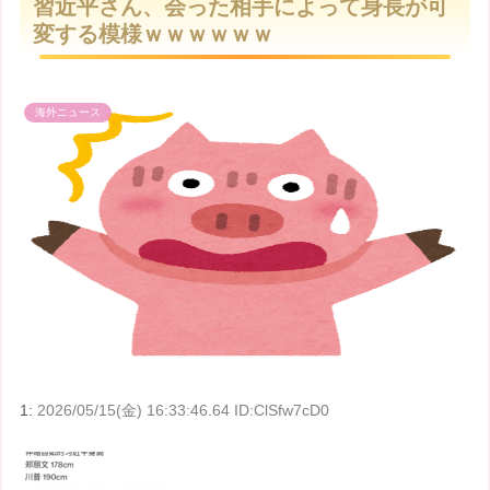
習近平さん、会った相手によって身長が可
t
変する模様ｗｗｗｗｗｗ
e
海外ニュース
1:
2026/05/15(金) 16:33:46.64 ID:ClSfw7cD0