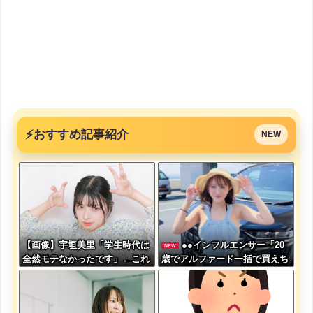
⚡
おすすめ記事紹介
NEW
【画像】宇垣美里「学生時代は
●●インフルエンサー「20
NEW
全然モテなかったです」←これ
歳でアルファード一括で買えち
ほんまかぁ？w w w w w w w
ゃう私って素敵」
w