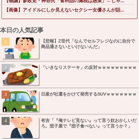
【物議】参政党・神谷氏「食料品の減税は愚策」←じゃ...
【画像】アイドルにしか見えないセクシー女優さんが話...
本日の人気記事
【悲報】Z世代「なんでセルフレジなのに自分で
商品通さないといけないんだ」
「いきなりステーキ」の反対ｗｗｗｗｗｗｗｗｗ
日産が社運をかけて発売するSUVｗｗｗｗｗｗｗ
有吉「『俺テレビ見ない』って言う奴おかしいだ
ろ。団子屋で『団子食べない』って言うか？」