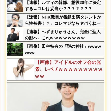
過ぎるw w w w w w w w
【速報】ルフィの幹部、懲役20年に決定
する←コレは妥当か？？？？？？？
【速報】NHK職員が番組出演タレントか
ら性被害！？←コレマジならヤバくねー
か？
【速報】へずまりゅうさん、完全に聖人
の顔へ←これw w w w w w w w
【画像】田舎特有の「謎の神社」wwww
www
【画像】アイドルのオフ会の光
景、レベチw w w w w w w w w
w w