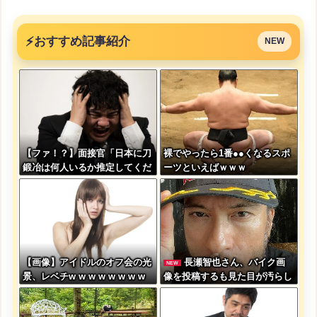
⚡
おすすめ記事紹介
NEW
【ファ！？】面接官「日本に刀
裸でやったら1番●●くなるスポ
鍛冶は何人いるか推定してくだ
ーツといえばｗｗｗ
さい」 俺「188人です」 面
接官「どういう風に考えました
か？」 俺「知ってました」→
この後『こう』なったんだがマ
ジで納得いかない！！！！！
【画像】アイドルのオフ会の光
長瀬智也さん、バイク画
NEW
景、レベチw w w w w w w w
像を投稿するも見た目が汚らし
w w w
いとネットの女性たちから批
判…謝罪