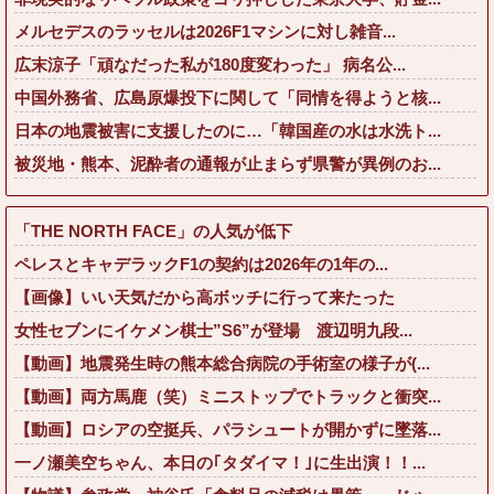
メルセデスのラッセルは2026F1マシンに対し雑音...
広末涼子「頑なだった私が180度変わった」 病名公...
中国外務省、広島原爆投下に関して「同情を得ようと核...
日本の地震被害に支援したのに…「韓国産の水は水洗ト...
被災地・熊本、泥酔者の通報が止まらず県警が異例のお...
「THE NORTH FACE」の人気が低下
ペレスとキャデラックF1の契約は2026年の1年の...
【画像】いい天気だから高ボッチに行って来たった
女性セブンにイケメン棋士”S6”が登場 渡辺明九段...
【動画】地震発生時の熊本総合病院の手術室の様子が(...
【動画】両方馬鹿（笑）ミニストップでトラックと衝突...
【動画】ロシアの空挺兵、パラシュートが開かずに墜落...
一ノ瀬美空ちゃん、本日の｢タダイマ！｣に生出演！！...