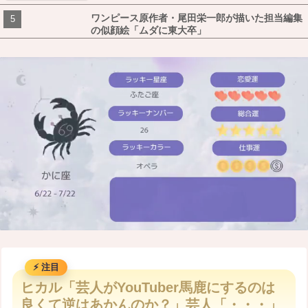
ワンピース原作者・尾田栄一郎が描いた担当編集
の似顔絵「ムダに東大卒」
M
u
ヒカル「芸人がYouTuber馬鹿にするのは
t
良くて逆はあかんのか？」芸人「・・・」