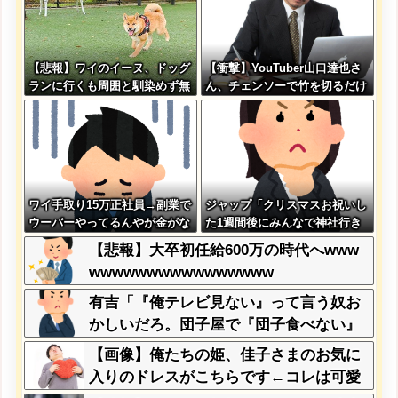
【悲報】ワイのイーヌ、ドッグ
【衝撃】YouTuber山口達也さ
ランに行くも周囲と馴染めず無
ん、チェンソーで竹を切るだけ
言の帰宅
で600万再生を突破してしまう
←正直、こう言うのでいいんだ
よなw w w w w w w w
ワイ手取り15万正社員→副業で
ジャップ「クリスマスお祝いし
ウーバーやってるんやが金がな
た1週間後にみんなで神社行き
い
ます」←これ
【悲報】大卒初任給600万の時代へwww
wwwwwwwwwwwwwwww
有吉「『俺テレビ見ない』って言う奴お
かしいだろ。団子屋で『団子食べない』
って言うか？」
【画像】俺たちの姫、佳子さまのお気に
入りのドレスがこちらです←コレは可愛