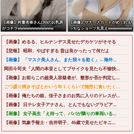
【画像】村重杏奈さん(30)のお乳房
【画像】サナ、スカートがめくれえ
がコチラwwwwwwwwwwww
っちなショーツ丸見えwwwwwwww
【画像】めるる、ヒルナンデス見せたデカケツがそそる
【悲報】 昭和、やばすぎる 昔は良かったって何だよ
【画像】 「マスク美人さん、また我々を欺く」←海外...
岡田斗司夫「人間の本音としてブサイクを見たら不愉快...
【画像】お前らこの超美人容疑者が、整形か否か判定し...
ごつ盛り焼きそばとかいう年１くらいで無性に食いたく...
【画像】俺たちの姫、佳子さまのお気に入りのドレスが...
【画像】 日テレ女子アナさん、とんでもないグラビア...
【画像】 女子高生「え待って、パパが隣りの車両いる...
【画像】気象予報士・吉井明子、45歳で見せたビキニ...