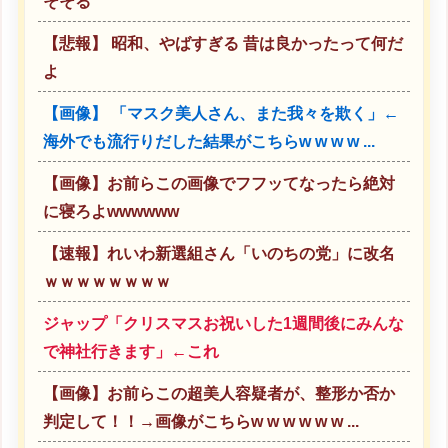
そそる
【悲報】 昭和、やばすぎる 昔は良かったって何だ
よ
【画像】 「マスク美人さん、また我々を欺く」←
海外でも流行りだした結果がこちらw w w w ...
【画像】お前らこの画像でフフッてなったら絶対
に寝ろよwwwwww
【速報】れいわ新選組さん「いのちの党」に改名
ｗｗｗｗｗｗｗｗ
ジャップ「クリスマスお祝いした1週間後にみんな
で神社行きます」←これ
【画像】お前らこの超美人容疑者が、整形か否か
判定して！！→画像がこちらw w w w w w ...