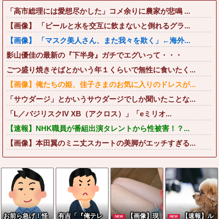
「高市総理には愛想尽かした」コメ余りに農家が悲鳴 ...
【画像】 「ビールと水を交互に飲まないと倒れるグラ...
【画像】 「マスク美人さん、また我々を欺く」←海外...
影山優佳の最新の『下半身』ガチでエグいって・・・
ごつ盛り焼きそばとかいう年１くらいで無性に食いたく...
【画像】俺たちの姫、佳子さまのお気に入りのドレスが...
「サウダージ」とかいうサウダージでしか聞いたことな...
「L／バジリスクIV XB（アクロス）」「eミリオ...
【速報】NHK職員が番組出演タレントから性被害！？...
【画像】本田翼のミニ丈スカートの美脚がエッチすぎる...
お前ら急げ！怪
有吉「『俺テレ
【画像】現
【速報】ル
NEW
NEW