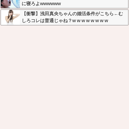
に寝ろよwwwwww
【衝撃】浅田真央ちゃんの婚活条件がこちら←む
しろコレは普通じゃね？w w w w w w w w