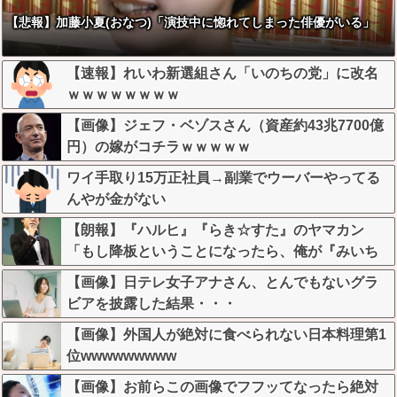
【悲報】加藤小夏(おなつ)「演技中に惚れてしまった俳優がいる」
【速報】れいわ新選組さん「いのちの党」に改名
ｗｗｗｗｗｗｗｗ
【画像】ジェフ・ベゾスさん（資産約43兆7700億
円）の嫁がコチラｗｗｗｗｗ
ワイ手取り15万正社員→副業でウーバーやってる
んやが金がない
【朗報】『ハルヒ』『らき☆すた』のヤマカン
「もし降板ということになったら、俺が『みいち
ゃんと山田さん』のアニメ監督やります」
【画像】日テレ女子アナさん、とんでもないグラ
ビアを披露した結果・・・
【画像】外国人が絶対に食べられない日本料理第1
位wwwwwwwww
【画像】お前らこの画像でフフッてなったら絶対