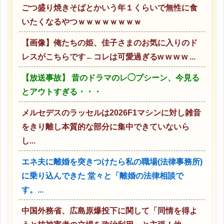
ごつ盛り焼きそばとかいう年１くらいで無性に食
いたくなるやつｗｗｗｗｗｗｗｗ
【画像】俺たちの姫、佳子さまのお気に入りのド
レスがこちらです←コレは可愛過ぎるw w w w ...
【放送事故】 昔のドラマのレ◯プシーン、今見る
とアウトすぎる・・・
メルセデスのラッセルは2026F1マシンに対し雑音
をきり離し本質的な部分に集中できていないら
し...
エネ夫に離婚を突きつけたら私の職場(法律事務所)
に乗り込んできた 堂々と「離婚の法律相談で
す。...
中国外務省、広島原爆投下に関して「同情を得よ