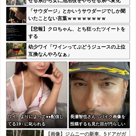
せる系から女に池沼役をやらせる系へ変化
「サウダージ」とかいうサウダージでしか聞
いたことない言葉ｗｗｗｗｗｗｗｗ
【悲報】クロちゃん、とち狂ったツイートを
する
幼少ワイ「ワインってぶどうジュースの上位
互換なんやろなぁ」
ワイ、よりによって●●配信し
長瀬智也さん、バイク画像を
てる19♀に叱られる
投稿するも見た目が汚らしい
とネットの女性たちから批
【画像】ジムニーの新車、5ドアがガ