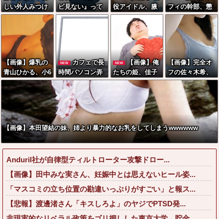
しい外人みつけ
ビ見ない』って
役アイドル、腋
フィの幹部、懲
たら法務省にタ
言う奴おかしい
スジが大変なこ
役20年に決定す
レコミしてみ
だろ。団子屋で
とになってるww
る←コレは妥当
ろ！意外と仕事
『団子食べな
ww
か？？？？？？
するぞ？
い』って言う
？
か？」
【画像】爆乳の
カフェで長
【画像】俺
【画像】完全オ
NEW
NEW
青山ひかる、小6
時間パソコン弄
たちの姫、佳子
フの佐々木希、
の時のボディが
っている奴の正
さまのお気に入
●●スを隠すこと
こちらwwwww
体
りのドレスがこ
ができてないww
w
ちらです←コレ
ww
は可愛過ぎるw
w w w w w w w
【画像】本田望結の妹、姉より暴力的なお乳をしてしまうwwwwww
Anduril社が自律型ティルトローター攻撃ドロー...
【画像】田中みな実さん、妊娠中とは思えないヒール姿...
「マスコミの立ち位置の勘違いっぷりがすごい」と報ス...
【悲報】渡邊渚さん「キスしろよ」のヤジでPTSD発...
非現実的なリベラル政策をゴリ押しした東京大学、貯金...