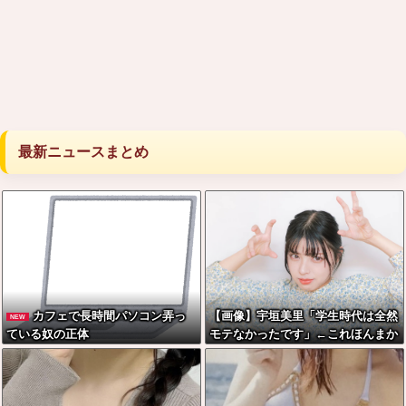
最新ニュースまとめ
カフェで長時間パソコン弄っ
【画像】宇垣美里「学生時代は全然
NEW
ている奴の正体
モテなかったです」←これほんまか
ぁ？w w w w w w w w