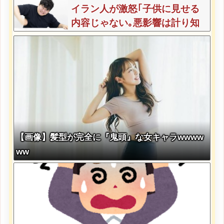
イラン人が激怒｢子供に見せる
内容じゃない｡悪影響は計り知
れない｣←これw w w w w w w
w w
【画像】髪型が完全に『鬼頭』な女キャラwwww
ww