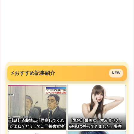
⚡
おすすめ記事紹介
NEW
【謎】斉藤慎二「同意してくれ
【緊急】爆美女「すみません。
たよね？どうして…」被害女性
砲弾3つ持ってきました」警察
「彼は言葉が通じないモンスタ
「！？」自衛隊「！？」→結果