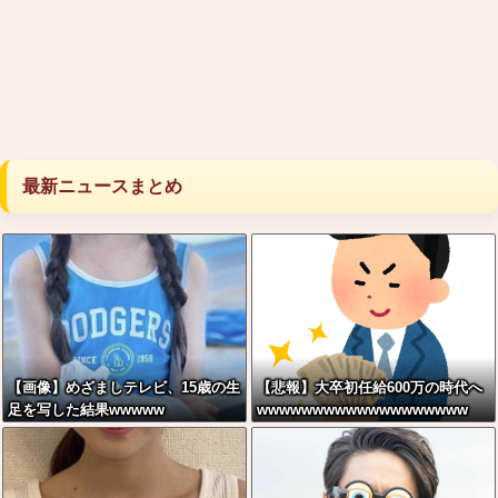
最新ニュースまとめ
【画像】めざましテレビ、15歳の生
【悲報】大卒初任給600万の時代へ
足を写した結果wwwww
wwwwwwwwwwwwwwwwwww