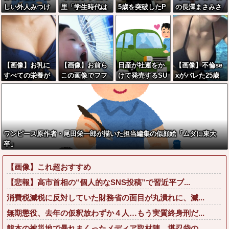
しい外人みつけ
里「学生時代は
5歳を突破したP
の長澤まさみさ
たら法務省にタ
全然モテなかっ
erfumeさん、お
ん、ガチでレベ
レコミしてみ
たです」←これ
●●いwwww
チすぎるwwww
ろ！意外と仕事
ほんまかぁ？w
w
するぞ？
w w w w w w w
【画像】お乳に
【画像】お前ら
日産が社運をか
【画像】不倫se
すべての栄養が
この画像でフフ
けて発売するSU
xがバレた25歳
注がれた肉体を
ッてなったら絶
Vｗｗｗｗｗｗ
のグラドルのボ
持つ、見つかる
対に寝ろよwww
ｗ
ディwwwwwww
wwwwww
www
w
ワンピース原作者・尾田栄一郎が描いた担当編集の似顔絵「ムダに東大
卒」
【画像】これ超おすすめ
【悲報】高市首相の“個人的なSNS投稿”で習近平ブ...
消費税減税に反対していた財務省の面目が丸潰れに、減...
無期懲役、去年の仮釈放わずか４人…もう実質終身刑だ...
熊本の被災地で暴れまくったメディア取材陣、堪忍袋の...