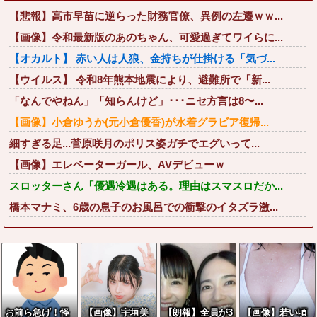
【悲報】高市早苗に逆らった財務官僚、異例の左遷ｗｗ...
【画像】令和最新版のあのちゃん、可愛過ぎてワイらに...
【オカルト】 赤い人は人狼、金持ちが仕掛ける「気づ...
【ウイルス】 令和8年熊本地震により、避難所で「新...
「なんでやねん」「知らんけど」･･･ニセ方言は8〜...
【画像】小倉ゆうか(元小倉優香)が水着グラビア復帰...
細すぎる足...菅原咲月のポリス姿ガチでエグいって...
【画像】エレベーターガール、AVデビューｗ
スロッターさん「優遇冷遇はある。理由はスマスロだか...
橋本マナミ、6歳の息子のお風呂での衝撃のイタズラ激...
お前ら急げ！怪
【画像】宇垣美
【朗報】全員が3
【画像】若い頃