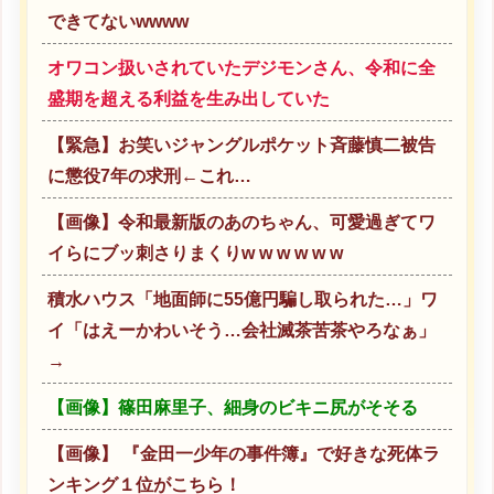
できてないwwww
オワコン扱いされていたデジモンさん、令和に全
盛期を超える利益を生み出していた
【緊急】お笑いジャングルポケット斉藤慎二被告
に懲役7年の求刑←これ…
【画像】令和最新版のあのちゃん、可愛過ぎてワ
イらにブッ刺さりまくりw w w w w w
積水ハウス「地面師に55億円騙し取られた…」ワ
イ「はえーかわいそう…会社滅茶苦茶やろなぁ」
→
【画像】篠田麻里子、細身のビキニ尻がそそる
【画像】 『金田一少年の事件簿』で好きな死体ラ
ンキング１位がこちら！