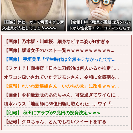
【画像】弊社、ガチで可愛すぎる新
【速報】NHK職員が番組出演タレン
入社員が入社してしまうwwww
トから性被害！？←コレマジならヤ
バくねーか？
【画像】乃木坂・川﨑桜、細身なビキニ姿がHすぎる
【画像】坂道女子のバスト一覧ｗｗｗｗｗｗｗｗｗｗ...
【画像】 宇垣美里「学生時代は全然モテなかったです...
【ファ！？】面接官「日本に刀鍛冶は何人いるか推定し...
オワコン扱いされていたデジモンさん、令和に全盛期を...
【速報】れいわ新選組さん「いのちの党」に改名ｗｗｗ...
【画像】令和最新版のあのちゃん、可愛過ぎてワイらに...
積水ハウス「地面師に55億円騙し取られた…」ワイ「...
【朗報】 秋田にアラブが2兆円の投資決定ｗｗｗ
【悲報】クロちゃん、とんでもないツイートをする