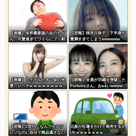
ー」
w w w w w w w w
【画像】令和最新版のあのちゃ
【悲報】桜井日奈子、下半身が
ん、可愛過ぎてワイらにブッ刺
豊満すぎてしまうwwwwww
さりまくりw w w w w w
【画像】アイドルのオフ会の光
【朗報】全員が35歳を突破した
景、レベチw w w w w w w w
Perfumeさん、お●●いwwww
w w w
【悲報】Z世代「なんでセルフ
日産が社運をかけて発売するS
レジなのに自分で商品通さない
UVｗｗｗｗｗｗｗ