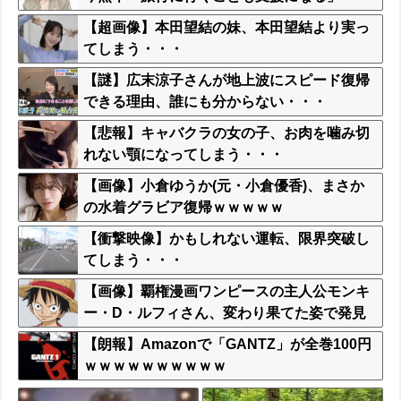
【超画像】本田望結の妹、本田望結より実っ
てしまう・・・
【謎】広末涼子さんが地上波にスピード復帰
できる理由、誰にも分からない・・・
【悲報】キャバクラの女の子、お肉を噛み切
れない顎になってしまう・・・
【画像】小倉ゆうか(元・小倉優香)、まさか
の水着グラビア復帰ｗｗｗｗｗ
【衝撃映像】かもしれない運転、限界突破し
てしまう・・・
【画像】覇権漫画ワンピースの主人公モンキ
ー・D・ルフィさん、変わり果てた姿で発見
される・・・
【朗報】Amazonで「GANTZ」が全巻100円
ｗｗｗｗｗｗｗｗｗｗ