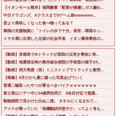
【イオンモール熊本】福岡酸素「配管が損傷しガス漏れ...
中日ドラゴンズ、Aクラスまで3ゲーム差wwwwww...
昔より美味しくなった食べ物ってある？
韓国の支援物資に「トイレの水で十分」発言…韓国ネッ...
ミヤネ屋に出演した左派の社会学者、イオン爆発事故の...
【動画】首都高で4tトラックが原因の玉突き事故に巻...
【動画】地震発生時の熊本総合病院の手術室の様子が(...
【動画】両方馬鹿（笑）ミニストップでトラックと衝突...
【画像】8月だから夏に撮った写真あげていく
普通二輪取ったやつが乗るべきバイクｗｗｗｗｗｗｗ
富士登山ツアー中に64歳男性死亡 8合目付近で意識...
動物病院で見かけた白ぬこ様。 タオルにくるまれて...
アイナが乗っていた「高機動試作型ザク」ってよく考え...