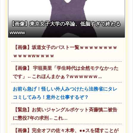
【画像】東京女子大学の卒論、低脳すぎて終わる
wwww
【画像】坂道女子のバスト一覧ｗｗｗｗｗｗｗｗ
ｗｗｗｗwｗｗｗｗ
【画像】 宇垣美里「学生時代は全然モテなかった
です」←これほんまかぁ？w w w w w w ...
お前ら急げ！怪しい外人みつけたら法務省にタレ
コミしてみろ！意外と仕事するぞ？
【緊急】お笑いジャングルポケット斉藤慎二被告
に懲役7年の求刑←これ…
【画像】完全オフの佐々木希、●●スを隠すことが