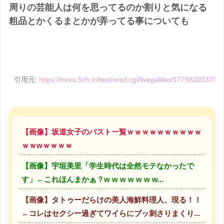
周りの芸能人は何を思ってるのか割りと気になる
粗品とかくるまとかが弄ってる事についても
引用元:
https://nova.5ch.io/test/read.cgi/livegalileo/1778820237/
【画像】坂道女子のバスト一覧ｗｗｗｗｗｗｗｗｗｗ
ｗｗwｗｗｗｗ
【画像】宇垣美里「学生時代は全然モテなかったで
す」←これほんまかぁ？w w w w w w w...
【画像】タトゥーだらけの美人海鮮料理人、現る！！
←コレはセクシー過ぎてワイらにブッ刺さりまくり...