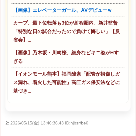
【画像】エレベーターガール、AVデビューｗ
カープ、最下位転落も3位が射程圏内。新井監督
「特別な日の試合だったので負けて悔しい」【反
省会】...
【画像】乃木坂・川﨑桜、細身なビキニ姿がHす
ぎる
【イオンモール熊本】福岡酸素「配管が損傷しガ
ス漏れ、着火した可能性」高圧ガス保安法などに
基づき...
2:
2026/05/15(金) 13:46:36.43 ID:hjbsr/be0