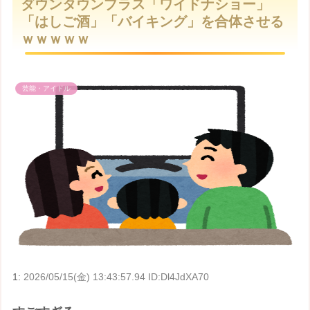
ダウンタウンプラス「ワイドナショー」
t
「はしご酒」「バイキング」を合体させる
e
ｗｗｗｗｗ
芸能・アイドル
1:
2026/05/15(金) 13:43:57.94 ID:Dl4JdXA70