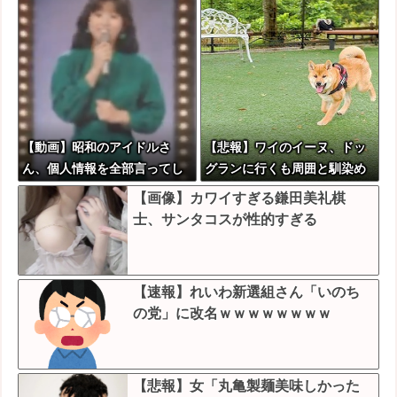
【動画】昭和のアイドルさ
【悲報】ワイのイーヌ、ドッ
ん、個人情報を全部言ってし
グランに行くも周囲と馴染め
まう
ず無言の帰宅
【画像】カワイすぎる鎌田美礼棋
士、サンタコスが性的すぎる
【速報】れいわ新選組さん「いのち
の党」に改名ｗｗｗｗｗｗｗｗ
【悲報】女「丸亀製麺美味しかった