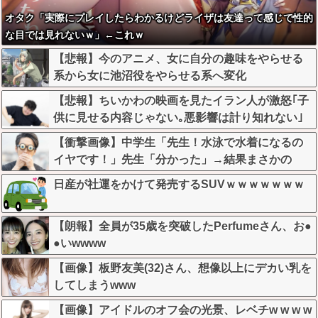
オタク「実際にプレイしたらわかるけどライザは友達って感じで性的
な目では見れないｗ」←これｗ
【悲報】今のアニメ、女に自分の趣味をやらせる
系から女に池沼役をやらせる系へ変化
【悲報】ちいかわの映画を見たイラン人が激怒｢子
供に見せる内容じゃない｡悪影響は計り知れない｣
←これw w w w w w w w w
【衝撃画像】中学生「先生！水泳で水着になるの
イヤです！」先生「分かった」→結果まさかの
『こう』なってしまうw w w w w w w
日産が社運をかけて発売するSUVｗｗｗｗｗｗｗ
【朗報】全員が35歳を突破したPerfumeさん、お●
●いwwww
【画像】板野友美(32)さん、想像以上にデカい乳を
してしまうwww
【画像】アイドルのオフ会の光景、レベチw w w w