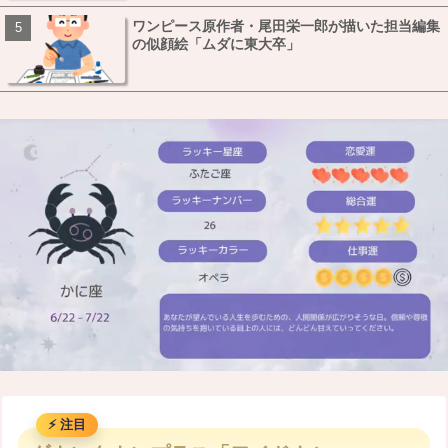
ワンピース原作者・尾田栄一郎が描いた担当編集
の似顔絵「ムダに東大卒」
M
u