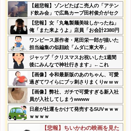
といけないんだ」
【超悲報】ゾンビたばこ売人の「アテン
ド飲み会」で広島カープ田村俊介がセク
シー女優と寸止めキスｗｗｗ
【悲報】女「丸亀製麺美味しかったね」
俺「また来ようよ」店員「お会計2380円
になりまーす」→その後『こう』なった
ワンピース原作者・尾田栄一郎が描いた
んだが俺悪くないよな？？？？？？？？
担当編集の似顔絵「ムダに東大卒」
ジャップ「クリスマスお祝いした1週間
後にみんなで神社行きます」←これ
【画像】令和最新版のあのちゃん、可愛
過ぎてワイらにブッ刺さりまくりw w w
w w w
【画像】弊社、ガチで可愛すぎる新入社
員が入社してしまうwwww
日産が社運をかけて発売するSUVｗｗｗ
ｗｗｗｗ
【悲報】ちいかわの映画を見た