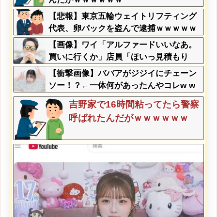
【悲報】東京五輪ウェイトリフティング
代表、卵パックを盗んで逮捕ｗｗｗｗｗ
ｗ
【画像】ワイ「アルファードいいなあ。
買いに行くか」店員「ほいっ見積もり
な！」ワイ「金額おかしくね？」←お前
【衝撃画像】ババアがジジイにチェーン
らもそう思うよな？？？？？
ソー！？←一体何があったんやコレw w
w w w w w w w
吉野家で16時間粘ってたら警察
呼ばれたんだがｗｗｗｗｗｗ