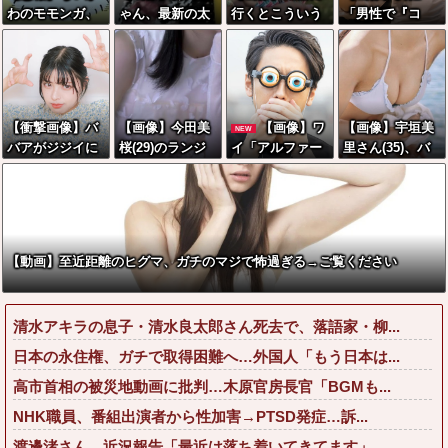
わのモモンガ、
ゃん、最新の太
行くとこういう
「男性で『コ
まもなく死ぬ模
ももがあまりに
恵体メロン乳(3
レ』やってくれ
様
もシコすぎる件
5)を指名してし
る人、あれ、嬉
まう奴wwwww
しいですw」→
まさかの行為が
こちらw w w w
【衝撃画像】バ
【画像】今田美
【画像】ワ
【画像】宇垣美
NEW
w w w w w
バアがジジイに
桜(29)のランジ
イ「アルファー
里さん(35)、バ
チェーンソ
ェリー、こんな
ドいいなあ。買
カデカ乳を強調
ー！？←一体何
に乳を出してた
いに行くか」店
させた最新の姿
があったんやコ
のかよwww
員「ほいっ見積
wwww
レw w w w w w
もりな！」ワイ
w w w
「金額おかしく
【動画】至近距離のヒグマ、ガチのマジで怖過ぎる→ご覧ください
ね？」←お前ら
もそう思うよ
な？？？？？
清水アキラの息子・清水良太郎さん死去で、落語家・柳...
日本の永住権、ガチで取得困難へ…外国人「もう日本は...
高市首相の被災地動画に批判…木原官房長官「BGMも...
NHK職員、番組出演者から性加害→PTSD発症…訴...
渡邊渚さん、近況報告「最近は落ち着いてきてます」