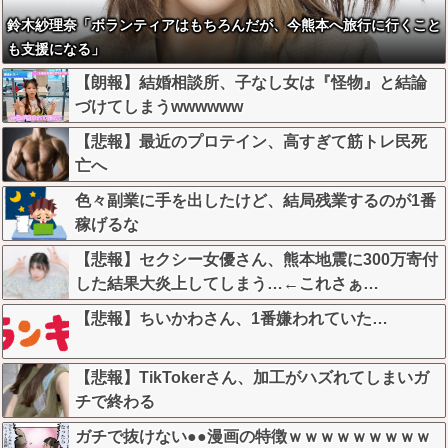
鈴木紗理奈「ボランティアはもちろんだが、今熊本へ旅行に行くこと
も支援になる」
【朗報】結婚相談所、子なし女は『怪物』と結論
づけてしまうwwwwww
【悲報】最近のプロテイン、高すぎて筋トレ民死
亡へ
色々副業に手を出したけど、結局残業するのが1番
稼げるな
【悲報】セクシー女優さん、熊本地震に300万寄付
した結果大炎上してしまう…←これさぁ…
【悲報】ちいかわさん、1番嫌われていた…
【悲報】TikTokerさん、加工がハズれてしまいガ
チで終わる
ガチで抜けない●●漫画の特徴ｗｗｗｗｗｗｗｗｗ