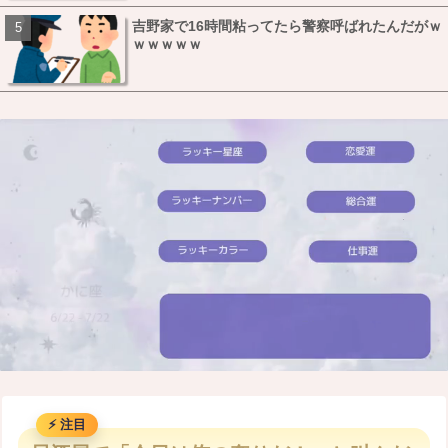
吉野家で16時間粘ってたら警察呼ばれたんだがｗ
ｗｗｗｗｗ
M
u