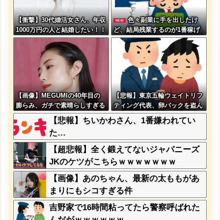
【衝撃】30代婚活女さん、年収
色々副業に手を出したけ
NEW
1000万円の人と結婚したい！！
ど、結局残業するのが1番稼げ
→勿論お前ら結婚してあげるよ
るな
な？？？？？？？
【画像】MEGUMIの40年目の
【悲報】東京五輪ウェイトリフ
膨らみ、ガチで素晴らしすぎる
ティング代表、卵パックを盗ん
wwwww
で逮捕ｗｗｗｗｗｗ
【悲報】ちいかわさん、1番嫌われてい
た…
【超悲報】全く鍛えてないジャパニーズ
JKのケツがこちらｗｗｗｗｗｗｗ
【画像】あのちゃん、最新の太ももがあ
まりにもシコすぎる件
吉野家で16時間粘ってたら警察呼ばれた
んだがｗｗｗｗｗｗ