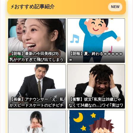
⚡
おすすめ記事紹介
NEW
【朗報】最新の今田美桜(29)、
【朗報】夏、終わるｗｗｗｗｗ
乳がデカすぎて飛び出てしまう
ｗ
【画像】アナウンサー「え、私
【衝撃】彼女｢私実は28歳じゃ
がスピードスケートのピチピチ
なくて34歳なの…｣ワイ｢実はワ
ユニフォーム着るんですか…？
イも年収800万やなくて300万
ﾑﾁｨ！！」←これはお前らに刺
なんや｣→結果w w w w w w w
さるやろw w w w w w w w
w w w