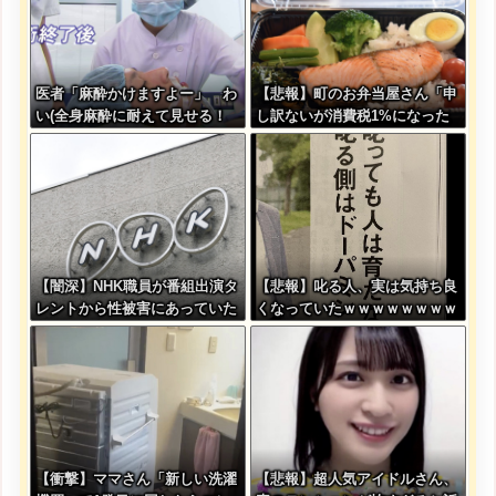
医者「麻酔かけますよー」 わ
【悲報】町のお弁当屋さん「申
い(全身麻酔に耐えて見せる！
し訳ないが消費税1%になった
うおおおおおお！！！！)
らその分商品代を値上げする
わ」
【闇深】NHK職員が番組出演タ
【悲報】叱る人、実は気持ち良
レントから性被害にあっていた
くなっていたｗｗｗｗｗｗｗｗ
ことが発覚してしまう・・・
ｗｗｗｗｗｗｗｗｗｗｗｗ
【衝撃】ママさん「新しい洗濯
【悲報】超人気アイドルさん、