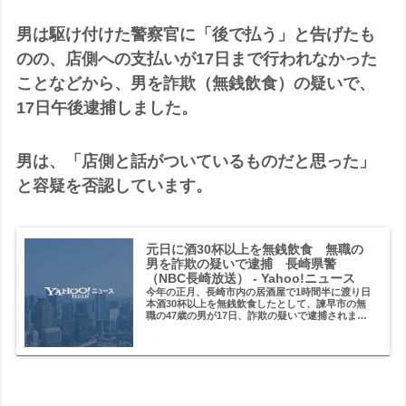
男は駆け付けた警察官に「後で払う」と告げたも
のの、店側への支払いが17日まで行われなかった
ことなどから、男を詐欺（無銭飲食）の疑いで、
17日午後逮捕しました。
男は、「店側と話がついているものだと思った」
と容疑を否認しています。
元日に酒30杯以上を無銭飲食 無職の
男を詐欺の疑いで逮捕 長崎県警
（NBC長崎放送） - Yahoo!ニュース
今年の正月、長崎市内の居酒屋で1時間半に渡り日
本酒30杯以上を無銭飲食したとして、諫早市の無
職の47歳の男が17日、詐欺の疑いで逮捕されまし
た。詐欺（無銭飲食）の疑いで逮捕されたのは、
諫早市の無