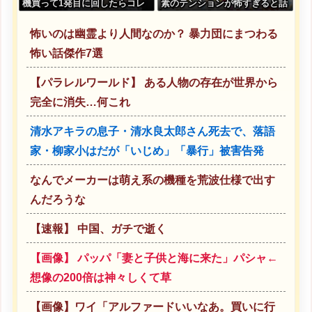
機買って1発目に回したらコレ
素のテンションが怖すぎると話
w」
題に・・・
怖いのは幽霊より人間なのか？ 暴力団にまつわる
怖い話傑作7選
【パラレルワールド】 ある人物の存在が世界から
完全に消失…何これ
清水アキラの息子・清水良太郎さん死去で、落語
家・柳家小はだが「いじめ」「暴行」被害告発
なんでメーカーは萌え系の機種を荒波仕様で出す
んだろうな
【速報】 中国、ガチで逝く
【画像】 パッパ「妻と子供と海に来た」パシャ←
想像の200倍は神々しくて草
【画像】ワイ「アルファードいいなあ。買いに行