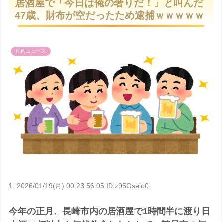
居酒屋で「今日は俺の奢りだ！」と叫んだ
t
47歳、財布が空だったため逮捕ｗｗｗｗｗ
e
国内ニュース
1:
2026/01/19(月) 00:23:56.05 ID:z95Gseio0
今年の正月、長崎市内の居酒屋で1時間半に渡り日