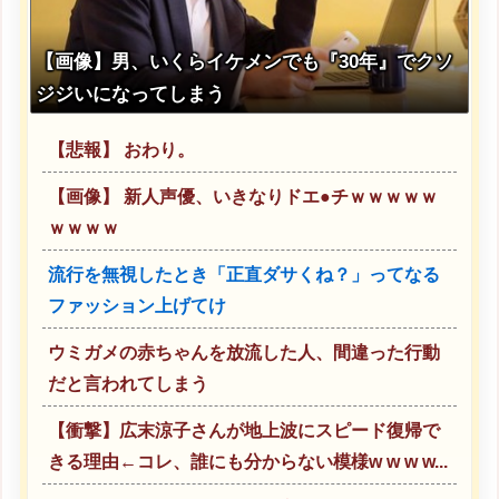
【画像】男、いくらイケメンでも『30年』でクソ
ジジいになってしまう
【悲報】 おわり。
【画像】 新人声優、いきなりドエ●チｗｗｗｗｗ
ｗｗｗｗ
流行を無視したとき「正直ダサくね？」ってなる
ファッション上げてけ
ウミガメの赤ちゃんを放流した人、間違った行動
だと言われてしまう
【衝撃】広末涼子さんが地上波にスピード復帰で
きる理由←コレ、誰にも分からない模様w w w w...