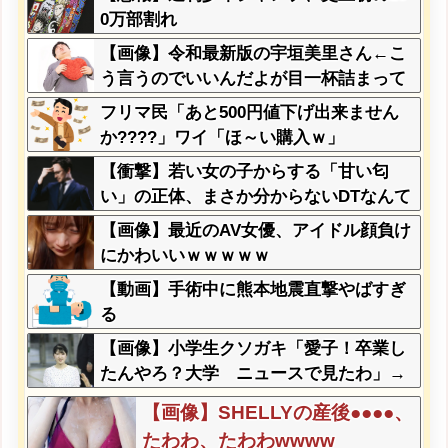
ｗｗｗ
か。」
0万部割れ
【画像】令和最新版の宇垣美里さん←こ
う言うのでいいんだよが目一杯詰まって
ると話題にw w w w w w w w w
フリマ民「あと500円値下げ出来ません
か????」ワイ「ほ～い購入ｗ」
【衝撃】若い女の子からする「甘い匂
い」の正体、まさか分からないDTなんて
おらんよな？よな？w w w w w w w w w
【画像】最近のAV女優、アイドル顔負け
w w
にかわいいｗｗｗｗｗ
【動画】手術中に熊本地震直撃やばすぎ
る
【画像】小学生クソガキ「愛子！卒業し
たんやろ？大学 ニュースで見たわ」→
結果wwwwwwww
【画像】SHELLYの産後●●●●、
たわわ、たわわwwww