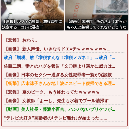
【速報】ルフィの幹部、懲役20年に
【怒報】国税庁「あのさぁ！君らが
決定する←コレは妥当
ちゃんと納税してくれないとこうな
か？？？？？？？
っちゃうけどどうする？！」←これ
w w w w w w w w
【悲報】 おわり。
【画像】 新人声優、いきなりドエ●チｗｗｗｗｗｗｗ...
政府「増税」敵「増税すんな！増税メガネ！」→政府「...
佐藤二朗、妻とのハグを報告「文〇砲より遥かに威力は...
【画像】日本のセクシー過ぎる女性犯罪者一覧が冗談抜...
【衝撃】広末涼子さんが地上波にスピード復帰できる理...
【悲報】 夏のピーク、もう終わってたｗｗｗｗｗ
【画像】 女教師「よーし、先生も水着でプール清掃す...
【動画】美人社長・藤渡小百合、ハンパないプリケツが...
“テレビ大好き”高齢者の｢テレビ離れ｣が始まった…...