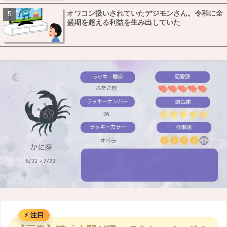
オワコン扱いされていたデジモンさん、令和に全
盛期を超える利益を生み出していた
M
u