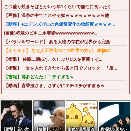
ごつ盛り焼きそばとかいう年1くらいで無性に食いたく...
【画像】温泉の中でこれやる奴ｗｗｗｗｗｗｗｗｗ他
【朗報】eエデンズゼロの色保留変化の信頼度ｗｗｗｗ...
(画像)45歳のビキニ水着姿wwwwwwwwwww...
【パラレルワールド】 ある人物の存在が世界から完全...
【オカルト】 なぜ人工宇宙のこの世界の方が、本物の...
【衝撃】 佐藤二朗(57)、久しぶりにXを更新！そ...
【衝撃】「舌を入れてきたから歯と口でブロック」「服...
【吉報】博多どんたくエチすぎるｗ
【動画】森香澄さま、さすがにエチエチがすぎるｗ
【衝撃】若い女
【速報】ルフィ
生食が最悪最凶
劇場版映画ちい