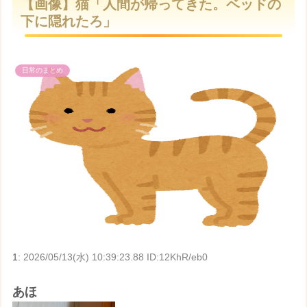
【画像】猫「人間が帰ってきた。ベッドの
t
下に隠れたろ」
e
日常のまとめ
1:
2026/05/13(水) 10:39:23.88 ID:12KhR/eb0
あほ