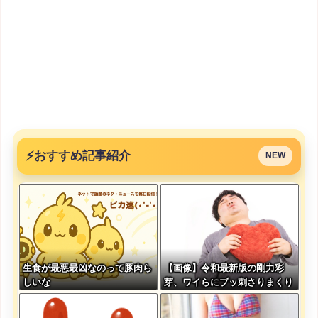
⚡
おすすめ記事紹介
NEW
生食が最悪最凶なのって豚肉ら
【画像】令和最新版の剛力彩
しいな
芽、ワイらにブッ刺さりまくり
と話題にw w w w w w w w w
w w w w