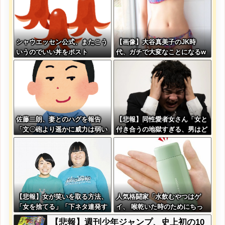
シャウエッセン公式、またこう
【画像】大谷真美子のJK時
いうのでいい丼をポスト
代、ガチで大変なことになるw
www
佐藤二朗、妻とのハグを報告
【悲報】同性愛者女さん「女と
「文〇砲より遥かに威力は弱い
付き合うの地獄すぎる、男はど
が、僕のノロケ砲をお見舞いす
うやって耐えてんの？」←コレ
る」
は同意せざるおえないと話題に
【悲報】女が笑いを取る方法、
人気格闘家「水飲むやつはゲ
「女を捨てる」「下ネタ連発す
イ、 喉乾いた時のためにちっ
る」「体を張る」しかないｗｗ
ちゃいゲイ水筒持ち歩くと
【悲報】週刊少年ジャンプ、史上初の10