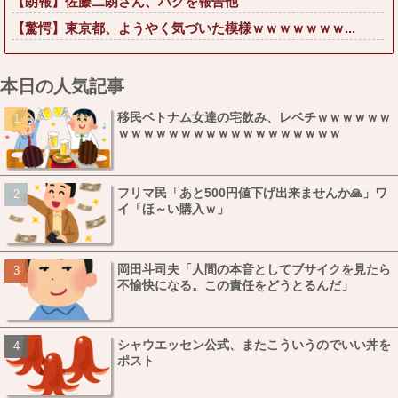
【朗報】佐藤二朗さん、ハグを報告他
【驚愕】東京都、ようやく気づいた模様ｗｗｗｗｗｗｗ...
本日の人気記事
移民ベトナム女達の宅飲み、レベチｗｗｗｗｗｗ
ｗｗｗｗｗｗｗｗｗｗｗｗｗｗｗｗｗｗ
フリマ民「あと500円値下げ出来ませんか🙏」ワ
イ「ほ～い購入ｗ」
岡田斗司夫「人間の本音としてブサイクを見たら
不愉快になる。この責任をどうとるんだ」
シャウエッセン公式、またこういうのでいい丼を
ポスト