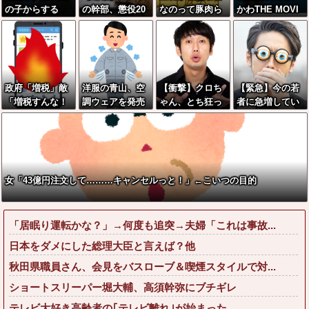
の子からする
の幹部、懲役20
なのって豚肉ら
かわTHE MOVI
「甘い匂い」の
年に決定する←
しいな
E、明日興行収
正体、まさか分
コレは妥当
入1兆円突破が確
からないDTなん
か？？？？？？
実にｗｗｗｗｗ
ておらんよな？
？
ｗｗｗｗｗｗｗ
よな？w w w w
ｗ
政府「増税」敵
洋服の青山、空
【衝撃】クロち
【緊急】今の若
w w w w w w w
「増税すんな！
調ウェアを発売
ゃん、とち狂っ
者に急増してい
増税メガネ！」
ｗｗｗｗｗｗ
たツイートをす
る『コレ』依
→政府「減税」
る←コレ言うほ
存、めちゃくち
敵「減税すん
どおかしい
ゃ深刻な模様w
な！社会保障ど
か？？？？？？
w w w w w w w
うなる！」
w w
女「43億円注文して………キャンセルっと！」←こいつの目的
「居眠り運転かな？」→何度も追突→夫婦「これは事故...
日本をダメにした総理大臣と言えば？他
秋田県職員さん、会見をバスローブ＆喫煙スタイルで対...
ショートスリーパー堀大輔、高須幹弥にブチギレ
テレビ大好き高齢者の｢テレビ離れ｣が始まった…