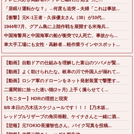
「居眠り運転かな？」→何度も追突→夫婦「これは事故...
【衝撃】元K-1王者・久保優太さん（38）が10代...
1944年7月、グアム島に上陸作戦を展開する米海兵...
中国海警局と中国海軍の船が衝突で2人死亡、事故から...
車大手工場にも女性・高齢者…軽作業ラインやスポット...
【動画】自動ドアの仕組みを理解した富山のツバメが賢...
【動画】よく助けられたな。岐阜の川で外国人が溺れて...
【動画】ロシア軍のドローンをネット発射装置で撃墜す...
二週間前に拾った迷い猫(2ヶ月) 上手く撮らせてく...
【モニター】HDRの理想と現実
8/8 本日の乃木活スケジュールです！！！【乃木坂...
レッドブルリザーブの角田裕毅、ケイナさんと一緒に酒...
【悲報】元TOKIO長瀬智也さん、バイク写真を投稿...