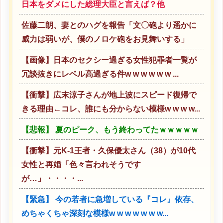
日本をダメにした総理大臣と言えば？他
佐藤二朗、妻とのハグを報告「文〇砲より遥かに
威力は弱いが、僕のノロケ砲をお見舞いする」
【画像】日本のセクシー過ぎる女性犯罪者一覧が
冗談抜きにレベル高過ぎる件w w w w w w ...
【衝撃】広末涼子さんが地上波にスピード復帰で
きる理由←コレ、誰にも分からない模様w w w w...
【悲報】 夏のピーク、もう終わってたｗｗｗｗｗ
【衝撃】元K-1王者・久保優太さん（38）が10代
女性と再婚「色々言われそうです
が…」・・・・...
【緊急】 今の若者に急増している『コレ』依存、
めちゃくちゃ深刻な模様w w w w w w w...