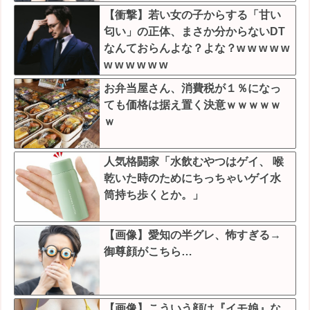
【衝撃】若い女の子からする「甘い
匂い」の正体、まさか分からないDT
なんておらんよな？よな？w w w w w
w w w w w w
お弁当屋さん、消費税が１％になっ
ても価格は据え置く決意ｗｗｗｗｗ
ｗ
人気格闘家「水飲むやつはゲイ、 喉
乾いた時のためにちっちゃいゲイ水
筒持ち歩くとか。」
【画像】愛知の半グレ、怖すぎる→
御尊顔がこちら…
【画像】こういう顔は『イモ娘』な