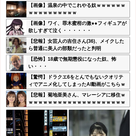
【画像】温泉の中でこれやる奴ｗｗｗｗｗｗ
ｗｗｗｗｗｗｗｗｗｗ
【画像】ワイ、罪木蜜柑の激●●フィギュアが
欲しすぎて泣く・・・・・・
【悲報】女芸人の吉住さん(36)、メイクした
ら普通に美人の部類だったと判明
【恐怖】18歳で無期懲役になった奴、怖
い・・・
【驚愕】ドラクエ6をとんでもないクオリテ
ィでアニメ化してしまったAI動画がこちらｗ
ｗｗｗｗ
【悲報】菊地亜美さん、マレーシアに移住ｗ
ｗｗｗｗｗｗｗｗｗｗｗｗｗｗｗｗｗｗｗｗ
ｗｗｗｗ