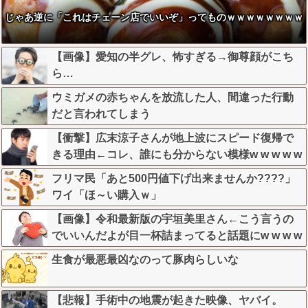
じゃあ逆に「これはチェーン店でいいぞ」ってものｗｗｗｗｗｗｗｗ
【画像】愛知の半グレ、怖すぎる→御尊顔がこち
ら…
ウミガメの赤ちゃんを放流した人、間違った行動
だと言われてしまう
【衝撃】広末涼子さんが地上波にスピード復帰で
きる理由←コレ、誰にも分からない模様w w w w w
w w w
フリマ民「あと500円値下げ出来ませんか????」
ワイ「ほ～い購入ｗ」
【画像】令和最新版の宇垣美里さん←こう言うの
でいいんだよが目一杯詰まってると話題にw w w w
w w w w w
生食が最悪最凶なのって豚肉らしいな
【悲報】手術中の地震が起きた映像、ヤバイ。