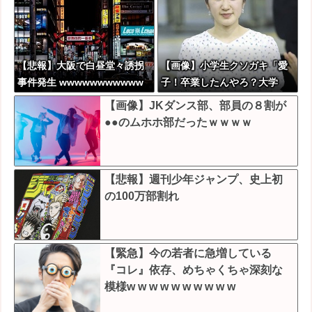
【悲報】大阪で白昼堂々誘拐
【画像】小学生クソガキ「愛
事件発生 wwwwwwwwwww
子！卒業したんやろ？大学
wwwwwwwwwwwwwwwww
ニュースで見たわ」→結果ww
【画像】JKダンス部、部員の８割が
wwwwwwww
wwwwww
●●のムホホ部だったｗｗｗｗ
【悲報】週刊少年ジャンプ、史上初
の100万部割れ
【緊急】今の若者に急増している
『コレ』依存、めちゃくちゃ深刻な
模様w w w w w w w w w w