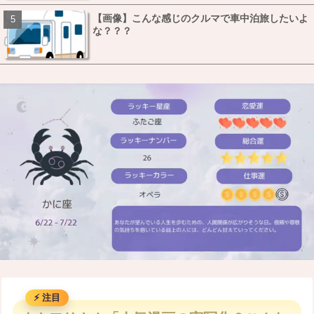
【画像】こんな感じのクルマで車中泊旅したいよ
な？？？
M
u