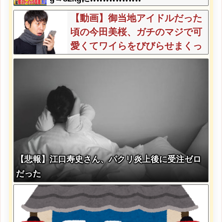
【動画】御当地アイドルだった
頃の今田美桜、ガチのマジで可
愛くてワイらをびびらせまくっ
てしまうw w w w w w w w
【悲報】江口寿史さん、パクリ炎上後に受注ゼロ
だった