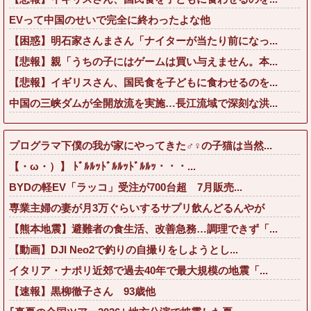
EVって中国のせいで完全に終わったよな他
【困惑】明石家さんまさん「ナイターが当たり前になっ...
【悲報】親「うちの子にはゲームは買い与えません。本...
【悲報】イギリスさん、国民食を子どもに食わせるのを...
中国の三峡ダムが全開放流を実施…長江流域で深刻な洪...
プログラマ下僕の我が家にやってきた♂♀の子猫は当然...
【・ω・）】 ﾄﾞﾙﾙｯﾄﾞﾙﾙｯﾄﾞﾙﾙｯ・・・...
BYDの軽EV「ラッコ」受注が700台超 7月販売...
専業主婦の妻が月3万ぐらいするサプリ飲んどるんやが
【熊本地震】避難者の食生活、改善急務…調理できず「...
【動画】DJI Neo2で釣りの自撮りをしようとし...
イタリア・ナポリ近郊で過去40年で最大規模の地震「...
【速報】黒柳徹子さん 93歳他