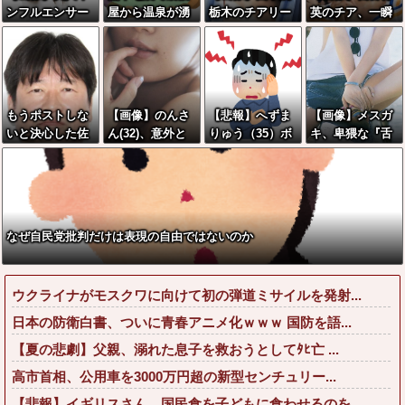
ンフルエンサー
屋から温泉が湧
栃木のチアリー
英のチア、一瞬
さん「20歳でア
き出るｗｗｗｗ
ダー、色白の太
見ただけで勃起
ルファード一括
ｗｗｗｗ
ももが見えすぎ
すると話題に
で買えちゃう私
てしまうwww
って素敵」←こ
れってガチな
もうポストしな
【画像】のんさ
【悲報】へずま
【画像】メスガ
ん？それともネ
いと決心した佐
ん(32)、意外と
りゅう（35）ボ
キ、卑猥な『舌
タなん？w w w
藤二朗、ついに
豊満な●●●●ww
ランティアのた
なめずり画像』
w w w w w w
ポストを解禁し
wwwww
め熊本に行くも
を投稿wwwww
た結果
体調不良で病院
w
に行く
なぜ自民党批判だけは表現の自由ではないのか
ウクライナがモスクワに向けて初の弾道ミサイルを発射...
日本の防衛白書、ついに青春アニメ化ｗｗｗ 国防を語...
【夏の悲劇】父親、溺れた息子を救おうとしてﾀﾋ亡 ...
高市首相、公用車を3000万円超の新型センチュリー...
【悲報】イギリスさん、国民食を子どもに食わせるのを...