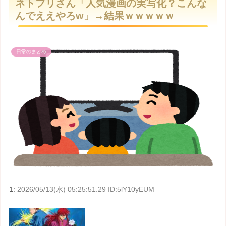
ネトフリさん「人気漫画の実写化？こんな
t
んでええやろw」→結果ｗｗｗｗｗ
e
日常のまとめ
1:
2026/05/13(水) 05:25:51.29 ID:5lY10yEUM