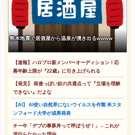
熊本地震で居酒屋から温泉が湧き出るwwww
【速報】ハロプロ新メンバーオーディション！応
募年齢上限が『22歳』に引き上げられる
【発見】 発達っぽい奴の共通点って『立場を理解
できない』だよな
【AI】 AI使い自然界にないウイルスを作製 米スタ
ンフォード大学が成果発表
チー牛「デブの事豚丼って呼ぼうぜ！」←これが
流行らなかった理由