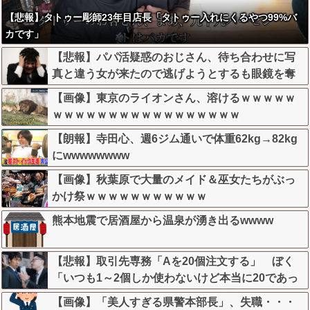
【悲報】タトゥー彫師23年目店長「タトゥー入れにくるやつ99%バ
カです」
【悲報】パパ活疑惑のおじさん、待ち合わせに写
真と違う女が来たので逃げようとするも眼鏡を奪
われ可哀想なことになっているところを激写され
【画像】東京のライオンさん、溶けるｗｗｗｗｗ
てしまう…
ｗｗｗｗｗｗｗｗｗｗｗｗｗｗｗｗｗ
【朗報】寺田心、週6ジム通いで体重62kg→82kg
にwwwwwwww
【画像】秋葉原で大量のメイド＆巫女たちがぶっ
かけ祭ｗｗｗｗｗｗｗｗｗｗｗ
熊本地震で居酒屋から温泉が湧き出るwwww
【悲報】取引先専務「Aを20個注文する」 ぼく
「いつも1～2個しか使わないけど本当に20であっ
てる？」 取専「あってる」→結果『こう』なっ
【画像】「美人すぎる県警本部長」、失職・・・