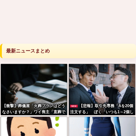
最新ニュースまとめ
【衝撃】葬儀屋「火葬プランはどう
【悲報】取引先専務「Aを20個
NEW
なさいますか？」ワイ喪主「直葬で
注文する」 ぼく「いつも1～2個し
(即答)」→結果ァw w w w w w w w
か使わないけど本当に20であって
w w
る？」 取専「あってる」→結果
『こう』なったんだがコレワイが悪