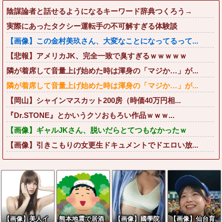
陰謀論者と話せるようになるキーワード辞典つくろう→
実際にあったタクシー運転手の不可解すぎる体験談
【画像】この金村美玖さん、大変なことになってるって...
【悲報】アメリカJK、完全一致で臭すぎるｗｗｗｗｗ
隣が着席して音量上げ始めた時は渾身の「マジか…」が...
隣が着席して音量上げ始めた時は渾身の「マジか…」が...
【岡山】シャインマスカット200房（時価40万円相...
『Dr.STONE』とかいうクソおもろい作品ｗｗｗ...
【画像】ギャルJKさん、脱いだらとてつもなかったｗ
【画像】引きこもりの女更生ドキュメントでドエロい放...
【画像】美人イ
熊本地震で居酒
【画像】國學院
【画像】仙台育