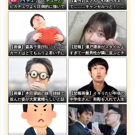
ライチュウ「ピチューと
【驚愕】女さん「43億円注文し
NEW
ピカチュウより圧倒的に強いで
て………キャンセルっと！」←
すｗｗｗｗ」←こいつが不人気
こいつの目的って一体なんな
な理由
の？？？？？？？
【画像】森高千里(55) 「ミニス
【悲報】瀬戸環奈がスタイルよ
カートはとてもムリよ若い子に
すぎて一般男性が隣に並ぶとチ
は負けるわ」←ワイらにはブッ
ンチクリンに見えてしまう
刺さりまくってしまうw w w w
w w
【画像】本田望結の妹、姉妹で
【悲報画像】イキリたい年頃の
並んだ姿が大変素晴らしいと話
中学生さん、和彫を入れて人生
題にw w w w w w w
終了へ←これw w w w w w