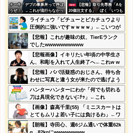
チー牛「デブの事豚丼って呼ぼ
【悲報】取引先専務「Aを
NEW
うぜ！」←これが流行らなかっ
20個注文する」 ぼく「いつも
た理由
1～2個しか使わないけど本当に
ライチュウ「ピチューとピカチュウより
20であってる？」 取専「あっ
圧倒的に強いですｗｗｗｗ」←こいつが
てる」→結果『こう』なったん
不人気な理由
だがコレワイが悪いん
【悲報】これが趣味の奴、TierEランク
か？？？？？？？？
でしたwwwwwwwwww
【悲報画像】イキリたい年頃の中学生さ
ん、和彫を入れて人生終了へ←これw w
w w w w
【悲報】パパ活疑惑のおじさん、待ち合
わせに写真と違う女が来たので逃げよう
とするも眼鏡を奪われ可哀想なことにな
ハンターハンターにわか「何でも切れる
っているところを激写されてしまう…
刀は具現化できない(ﾆﾁｯ」←これ
【画像】森高千里(55) 「ミニスカートは
とてもムリよ若い子には負けるわ」←ワ
イらにはブッ刺さりまくってしまうw w
【朗報】寺田心、週6ジム通いで体重62k
w w w w
g→82kgにwwwwwwww