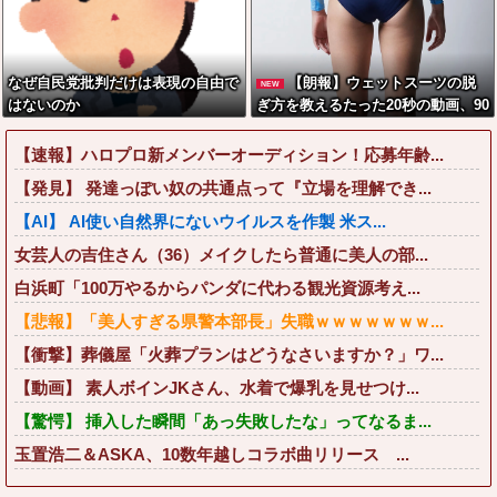
いんか？？？？？？？？
なぜ自民党批判だけは表現の自由で
【朗報】ウェットスーツの脱
NEW
はないのか
ぎ方を教えるたった20秒の動画、90
0万回以上再生される
【速報】ハロプロ新メンバーオーディション！応募年齢...
【発見】 発達っぽい奴の共通点って『立場を理解でき...
【AI】 AI使い自然界にないウイルスを作製 米ス...
女芸人の吉住さん（36）メイクしたら普通に美人の部...
白浜町「100万やるからパンダに代わる観光資源考え...
【悲報】「美人すぎる県警本部長」失職ｗｗｗｗｗｗｗ...
【衝撃】葬儀屋「火葬プランはどうなさいますか？」ワ...
【動画】 素人ボインJKさん、水着で爆乳を見せつけ...
【驚愕】 挿入した瞬間「あっ失敗したな」ってなるま...
玉置浩二＆ASKA、10数年越しコラボ曲リリース ...