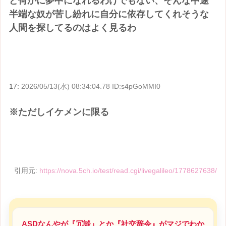
ど何かに夢中になれるわけでもない、そんな中途
半端な奴が苦し紛れに自分に依存してくれそうな
人間を探してるのはよく見るわ
17:
2026/05/13(水) 08:34:04.78 ID:s4pGoMMI0
※ただしイケメンに限る
引用元:
https://nova.5ch.io/test/read.cgi/livegalileo/1778627638/
ASDなんやが『冗談』とか『社交辞令』がマジでわか