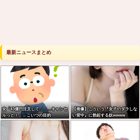
最新ニュースまとめ
女「43億円注文して………キャンセ
【画像】こういう『女子のダラしな
ルっと！」←こいつの目的
い背中』に勃起する奴wwww