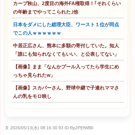
カープ秋山、2度目の海外FA権取得！｢それくらい
の年齢までやってこられた｣他
日本をダメにした総理大臣、ワースト１位が同点
でこの人ｗｗｗｗｗｗ
中居正広さん、熊本に多額の寄付していた。知人
「誰にも知られなくてもいい、と公表してない」
【画像】まま「なんかプール入ってたら学生にめ
っちゃ見られたw」
【画像】スカパーさん、野球中継で子連れママさ
んの乳をモロ映し
3:
2026/05/13(水) 08:16:30.93 ID:Rp2PEfWB0