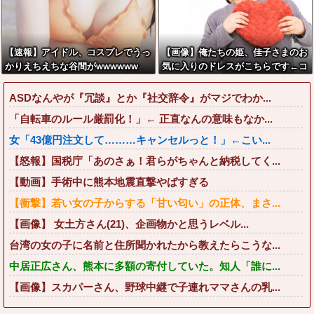
【速報】アイドル、コスプレでうっ
【画像】俺たちの姫、佳子さまのお
かりえちえちな谷間がwwwwww
気に入りのドレスがこちらです←コ
レは可愛過ぎるw w w w w w w w
ASDなんやが『冗談』とか『社交辞令』がマジでわか...
「自転車のルール厳罰化！」← 正直なんの意味もなか...
女「43億円注文して………キャンセルっと！」←こい...
【怒報】国税庁「あのさぁ！君らがちゃんと納税してく...
【動画】手術中に熊本地震直撃やばすぎる
【衝撃】若い女の子からする「甘い匂い」の正体、まさ...
【画像】 女土方さん(21)、企画物かと思うレベル...
台湾の女の子に名前と住所聞かれたから教えたらこうな...
中居正広さん、熊本に多額の寄付していた。知人「誰に...
【画像】スカパーさん、野球中継で子連れママさんの乳...