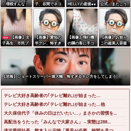
「増税すんな！
子、谷間でネコ
HELLYの産後●●
公式、またこう
増税メガネ！」
を飼育してしま
●●、たわわ、た
いうのでいい丼
→政府「減税」
うwwwwww
わわwwww
をポスト
敵「減税すん
な！社会保障ど
うなる！」
【画像】女
【画像】愛知の
【画像】飛行機
【画像】お前ら
NEW
子高生、市民プ
半グレ、怖すぎ
の隣の客に手コ
この超美人容疑
ールでエグい乳
る→御尊顔がこ
キされたイケメ
者が、整形か否
を放り出してし
ちら…
ンwwwwwwww
か判定して！！
まうwww
→画像がこちら
w w w w w w w
w w w
【悲報】ショートスリーパー堀大輔、怖すぎるキレ方をしてしまう・・・
テレビ大好き高齢者の｢テレビ離れ｣が始まった…
テレビ大好き高齢者の｢テレビ離れ｣が始まった…他
大久保佳代子「休みの日はだいたい…」まさかの習慣を...
高配当をうたった「みんなで大家さん」→実態は288...
滝沢秀明社長、熊本入り示唆「男手が必要。時間を見つ...