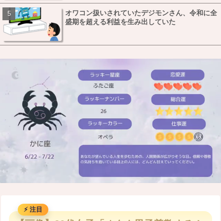
オワコン扱いされていたデジモンさん、令和に全
盛期を超える利益を生み出していた
M
u