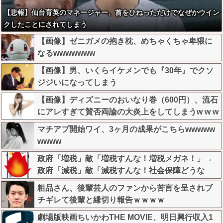
【悲報】仙台育英のマネージャー、首をひねっただけでなぜかウイン
クしたことにされてしまう
【画像】ゼニガメの抱き枕、めちゃくちゃ卑猥に
なるwwwwwww
【画像】男、いくらイケメンでも『30年』でクソ
ジジいになってしまう
【画像】ディズニーのおいなり巻（600円）、流石
にアレすぎて賛否両論の大炎上をしてしまうw w w
w w w w
マチアプ開始ワイ、3ヶ月の成果がこちらwwwww
wwww
政府「増税」敵「増税すんな！増税メガネ！」→
政府「減税」敵「減税すんな！社会保障どうな
る！」
粗品さん、後輩芸人のファンから苦言を呈されブ
チギレて後輩と縁切り報告ｗｗｗｗ
劇場版映画ちいかわTHE MOVIE、明日興行収入1