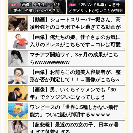
【画像】小学生クソガキ
『左ハンドル車』←意外
NEW
NEW
「愛子！卒業したんやろ？大
とデメリットがないことが判明
学 ニュースで見たわ」→結果
wwwwwww
【動画】ショートスリーパー堀さん、高
wwwwwwww
須幹弥とのコラボでキレ過ぎてる動画が
ヤバいｗｗｗｗｗ
【画像】俺たちの姫、佳子さまのお気に
入りのドレスがこちらです←コレは可愛
過ぎるw w w w w w w w
マチアプ開始ワイ、3ヶ月の成果がこち
らwwwwwwwww
【画像】お前らこの超美人容疑者が、整
形か否か判定して！！→画像がこちらw
w w w w w w w w w
【画像】男、いくらイケメンでも『30
年』でクソジジいになってしまう
ワンピースの「世界に5種しかない飛行
能力」ついに謎が判明するｗｗｗｗ
【超悲報】最近のZの女の子、日本が暑
すぎて薄着すぎる