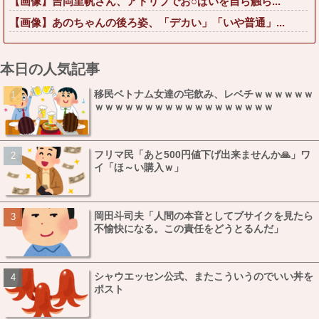
【画像】吉岡里帆さん、アドリブでお○ぱいを自ら触ら...
【画像】あのちゃんの後ろ姿、「デカい」「いや普通」...
本日の人気記事
移民ベトナム女達の宅飲み、レベチｗｗｗｗｗｗ
ｗｗｗｗｗｗｗｗｗｗｗｗｗｗｗｗｗｗ
フリマ民「あと500円値下げ出来ませんか🙏」ワ
イ「ほ～い購入ｗ」
岡田斗司夫「人間の本音としてブサイクを見たら
不愉快になる。この責任をどうとるんだ」
シャウエッセン公式、またこういうのでいい丼を
ポスト