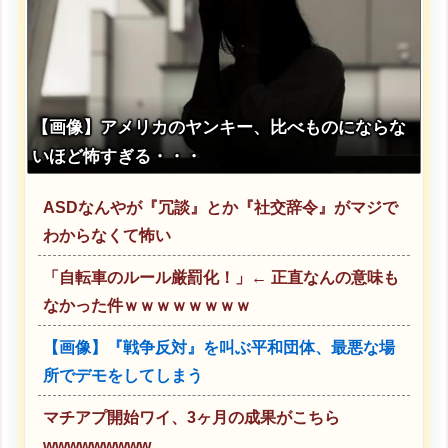
【画像】アメリカのヤンキー、比べものにならな
いほど怖すぎる・・・
ASDなんやが『冗談』とか『社交辞令』がマジで
わからなくて怖い
「自転車のルール厳罰化！」← 正直なんの意味も
なかった件ｗｗｗｗｗｗｗｗ
【画像】『戦争反対』を叫ぶ平和団体、最悪な場
所でデモをしてしまう
マチアプ開始ワイ、3ヶ月の成果がこちら
wwwwwwwww