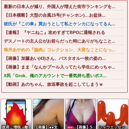
最新の日本人が減り、外国人が増えた街市ランキングを...
【日本横断】大型の台風15号(チャンホン)…お盆休...
彼氏が『この車』買おうとして私とケンカになってるん...
【速報】 『ヤニねこ』攻めすぎてBPOに通報される
デスノートの主人公がお前らだった時にありがちなこと...
筒井あやめの『脇肉』コレクション、大変なことになっ...
【画像】加藤あい(43)さん、バスタオル一枚の姿の...
【画像】まま「なんかプール入ってたら学生にめっちゃ...
X民「Grok、俺のアカウントで一番気持ち悪いポス...
【動画】あのちゃん、放送事故を起こしてしまうｗ
政府「増税」敵
【画像】●●女
【画像】S
シャウエッセン
NEW