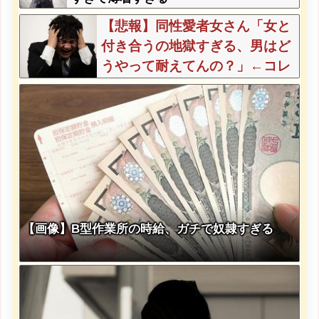
【悲報】同性愛者女さん「女と
付き合うの地獄すぎる、男はど
うやって耐えてんの？」←コレ
は同意せざるおえないと話題に
【画像】B型作業所の時給、ガチで奴隷すぎる