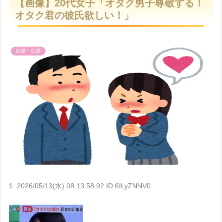
【画像】20代女子「オタク男子尊敬する！
t
オタク君の彼氏欲しい！」
e
結婚・恋愛
1:
2026/05/13(水) 08:13:58.92 ID:6ILyZNNV0