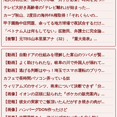
テレビ大好き高齢者の｢テレビ離れ｣が始まった…
カープ秋山、2度目の海外FA権取得！｢それくらいの...
甲子園熱中症問題、余ってる地方球場で夜試合するだけ...
「ベトナム人は何もしてない」拡散民、弁護士に完全論...
【衝撃】元TBS山本里菜アナ（32）、『重大発表』...
【動画】自動ドアの仕組みを理解した富山のツバメが賢...
【動画】よく助けられたな。岐阜の川で外国人が溺れて...
【動画】逃げる判断はやっ！埼玉でスマホ運転のプリウ...
カフェで長時間パソコン弄っている奴
ウィリアムズのサインツ、将来について決断できず「分...
【画像】イオンの店頭に貼られた『ポケカの販売案内』...
【悲報】彼女の実家でご飯頂いたんだがすき焼きの肉が...
【画像】ハンバーグDON作ったけど