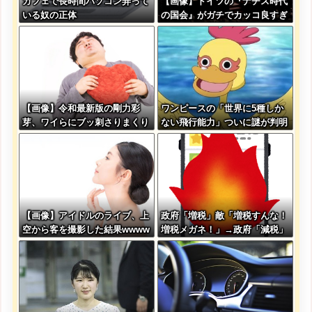
カフェで長時間パソコン弄って
【画像】ドイツの『ナチス時代
いる奴の正体
の国会』がガチでカッコ良すぎ
るwwwwwww
【画像】令和最新版の剛力彩
ワンピースの「世界に5種しか
芽、ワイらにブッ刺さりまくり
ない飛行能力」ついに謎が判明
と話題にw w w w w w w w w
するｗｗｗｗ
w w w w
【画像】アイドルのライブ、上
政府「増税」敵「増税すんな！
空から客を撮影した結果wwww
増税メガネ！」→政府「減税」
www
敵「減税すんな！社会保障どう
なる！」