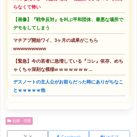
らなくて怖い
【画像】『戦争反対』を叫ぶ平和団体、最悪な場所で
デモをしてしまう
マチアプ開始ワイ、3ヶ月の成果がこちら
wwwwwwwww
【緊急】今の若者に急増している『コレ』依存、めち
ゃくちゃ深刻な模様w w w w w w w ...
デスノートの主人公がお前らだった時にありがちなこ
とｗｗｗｗｗ他
結婚・恋愛
X
Facebook
はてブ