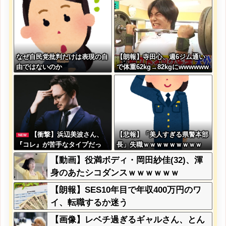
なぜ自民党批判だけは表現の自
【朗報】寺田心、週6ジム通い
由ではないのか
で体重62kg→82kgにwwwwww
ww
【衝撃】浜辺美波さん、
【悲報】「美人すぎる県警本部
NEW
『コレ』が苦手なタイプだっ
長」失職ｗｗｗｗｗｗｗｗｗ
た！？←お世話してあげたい弱
【動画】役満ボディ・岡田紗佳(32)、渾
男が大量沸きしてしまうw w w
身のあたシコダンスｗｗｗｗｗｗ
w w w w w w
【朗報】SES10年目で年収400万円のワ
イ、転職するか迷う
【画像】レベチ過ぎるギャルさん、とん