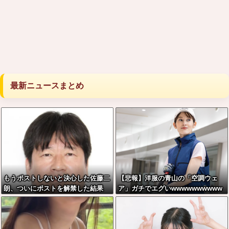
最新ニュースまとめ
もうポストしないと決心した佐藤二
【悲報】洋服の青山の「空調ウェ
朗、ついにポストを解禁した結果
ア」ガチでエグいwwwwwwwwww
w