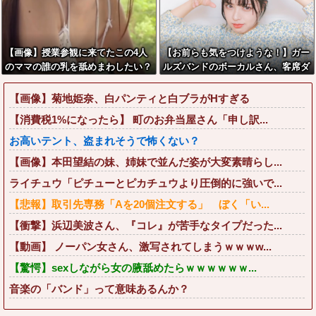
【画像】授業参観に来てたこの4人
【お前らも気をつけような！】ガー
のママの誰の乳を舐めまわしたい？
ルズバンドのボーカルさん、客席ダ
wwwwww
イブした結果『こう』なってしまい
お気持ち表明してしまう…
【画像】菊地姫奈、白パンティと白ブラがHすぎる
【消費税1%になったら】 町のお弁当屋さん「申し訳...
お高いテント、盗まれそうで怖くない？
【画像】本田望結の妹、姉妹で並んだ姿が大変素晴らし...
ライチュウ「ピチューとピカチュウより圧倒的に強いで...
【悲報】取引先専務「Aを20個注文する」 ぼく「い...
【衝撃】浜辺美波さん、『コレ』が苦手なタイプだった...
【動画】 ノーパン女さん、激写されてしまうｗｗｗw...
【驚愕】sexしながら女の腋舐めたらｗｗｗｗｗｗ...
音楽の「バンド」って意味あるんか？