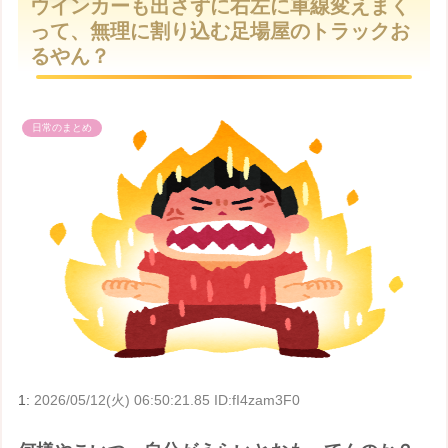
ウインカーも出さずに右左に車線変えまく
t
って、無理に割り込む足場屋のトラックお
e
るやん？
日常のまとめ
1:
2026/05/12(火) 06:50:21.85 ID:fI4zam3F0