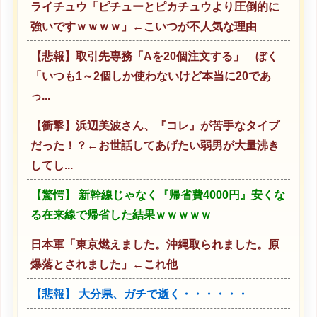
ライチュウ「ピチューとピカチュウより圧倒的に
強いですｗｗｗｗ」←こいつが不人気な理由
【悲報】取引先専務「Aを20個注文する」 ぼく
「いつも1～2個しか使わないけど本当に20であ
っ...
【衝撃】浜辺美波さん、『コレ』が苦手なタイプ
だった！？←お世話してあげたい弱男が大量沸き
してし...
【驚愕】 新幹線じゃなく『帰省費4000円』安くな
る在来線で帰省した結果ｗｗｗｗｗ
日本軍「東京燃えました。沖縄取られました。原
爆落とされました」←これ他
【悲報】 大分県、ガチで逝く・・・・・・