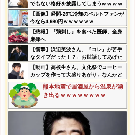
でもない格好を披露してしまうw w w w
w w w
【画像】瞬間-26℃冷却のベルトファンが
今なら4,980円ｗｗｗｗｗｗ
【悲報】『鶏刺し』を食べた医師、全身
麻痺へ
【衝撃】浜辺美波さん、『コレ』が苦手
なタイプだった！？←お世話してあげた
い弱男が大量沸きしてしまうw w w w w
【動画】高校生さん、文化祭でコーヒー
w w w w
カップを作って大盛りあがり←なんかど
っかで見たことあると話題に
熊本地震で居酒屋から温泉が湧
き出るｗｗｗｗｗｗｗｗ