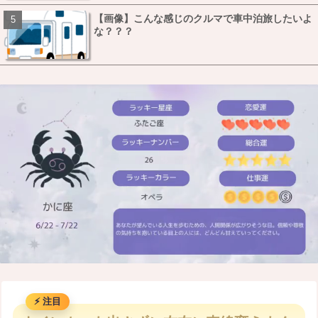
【画像】こんな感じのクルマで車中泊旅したいよ
な？？？
M
u