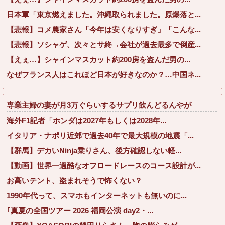
日本軍「東京燃えました。沖縄取られました。原爆落と...
【悲報】コメ農家さん「今年は安くなりすぎ」「こんな...
【悲報】ソシャゲ、次々とサ終→会社が過去最多で倒産...
【えぇ…】シャインマスカット約200房を盗んだ男の...
なぜフランス人はこれほど日本が好きなのか？…中国ネ...
専業主婦の妻が月3万ぐらいするサプリ飲んどるんやが
海外F1記者「ホンダは2027年もしくは2028年...
イタリア・ナポリ近郊で過去40年で最大規模の地震「...
【群馬】デカいNinja乗りさん、後方確認しない軽...
【動画】世界一過酷なオフロードレースのコース設計が...
お高いテント、盗まれそうで怖くない？
1990年代って、スマホもインターネットも無いのに...
｢真夏の全国ツアー 2026 福岡公演 day2・...