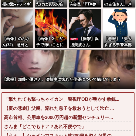
柑の激●●フィギ
だけは表現の自
A会長「PTA参
の吉住さん、メ
ュアwwwwwww
由ではないのか
加拒否した親へ
イクしたら普通
w
最終警告。こう
に美人の部類だ
なってもい
った→ご覧くだ
い？」←コレは
さいw w w w w
どっちが悪いの
w w w
【画像】のんさ
【画像】X、ガ
【衝撃】浜
【悲報】「美人
NEW
か？大論争が巻
ん(32)、意外と
チで怖いことに
辺美波さん、
すぎる県警本部
き起こってしま
豊満な●●●●ww
なる
『コレ』が苦手
長」失職ｗｗｗ
う…
wwwww
なタイプだっ
ｗｗｗｗｗｗ
た！？←お世話
してあげたい弱
男が大量沸きし
【悲報】加藤小夏さん、演技中に惚れた俳優について触れてしまう
てしまうw w w
w w w w w w
「撃たれても撃っちゃイカン」警視庁OBが明かす拳銃...
【夏の悲劇】父親、溺れた息子を救おうとしてﾀﾋ亡 ...
高市首相、公用車を3000万円超の新型センチュリー...
さんま「どこでもドア？あれ不便やで」
【えぇ…】シャインマスカット約200房を盗んだ男の...