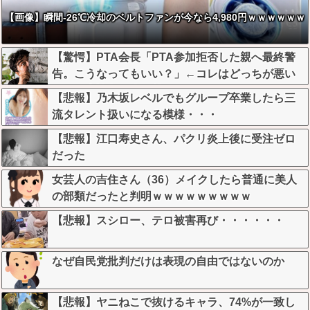
【画像】瞬間-26℃冷却のベルトファンが今なら4,980円ｗｗｗｗｗｗ
【驚愕】PTA会長「PTA参加拒否した親へ最終警
告。こうなってもいい？」←コレはどっちが悪い
のか？大論争が巻き起こってしまう…
【悲報】乃木坂レベルでもグループ卒業したら三
流タレント扱いになる模様・・・
【悲報】江口寿史さん、パクリ炎上後に受注ゼロ
だった
女芸人の吉住さん（36）メイクしたら普通に美人
の部類だったと判明ｗｗｗｗｗｗｗｗｗ
【悲報】スシロー、テロ被害再び・・・・・・
なぜ自民党批判だけは表現の自由ではないのか
【悲報】ヤニねこで抜けるキャラ、74%が一致し