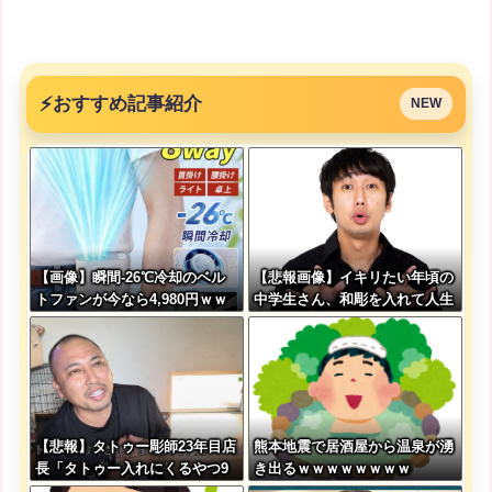
⚡
おすすめ記事紹介
NEW
【画像】瞬間-26℃冷却のベル
【悲報画像】イキリたい年頃の
トファンが今なら4,980円ｗｗ
中学生さん、和彫を入れて人生
ｗｗｗｗ
終了へ←これw w w w w w
【悲報】タトゥー彫師23年目店
熊本地震で居酒屋から温泉が湧
長「タトゥー入れにくるやつ9
き出るｗｗｗｗｗｗｗｗ
9%バカです」