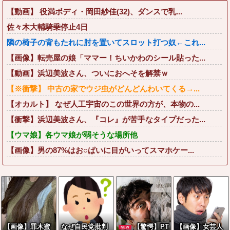
【動画】 役満ボディ・岡田紗佳(32)、ダンスで乳...
佐々木大輔騎乗停止4日
隣の椅子の背もたれに肘を置いてスロット打つ奴←これ...
【画像】転売屋の娘「ママー！ちいかわのシール貼った...
【動画】浜辺美波さん、ついにおへそを解禁ｗ
【※衝撃】 中古の家でウジ虫がどんどんわいてくる→...
【オカルト】 なぜ人工宇宙のこの世界の方が、本物の...
【衝撃】浜辺美波さん、『コレ』が苦手なタイプだった...
【ウマ娘】各ウマ娘が弱そうな場所他
【画像】男の87%はお○ぱいに目がいってスマホケー...
【画像】罪木蜜
なぜ自民党批判
【驚愕】PT
【画像】女芸人
NEW