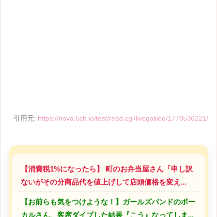
引用元:
https://nova.5ch.io/test/read.cgi/livegalileo/1778536221/
【消費税1%になったら】 町のお弁当屋さん「申し訳
ないがその分商品代を値上げして店頭価格を変え...
【お前らも気をつけような！】ガールズバンドのボー
カルさん、客席ダイブした結果『こう』なってしま...