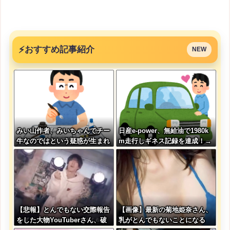
⚡
おすすめ記事紹介
NEW
みい山作者、みいちゃんでチー
日産e-power、無給油で1980k
牛なのではという疑惑が生まれ
m走行しギネス記録を達成！→
るｗｗｗｗｗｗｗ
山頂から下ってるだけでした…
【悲報】とんでもない交際報告
【画像】最新の菊地姫奈さん、
をした大物YouTuberさん、破
乳がとんでもないことになる