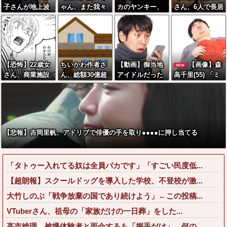
子さんが地上波
ゃん、また我々
カのヤンキー、
さん、6人で長居
にスピード復帰
をシコらすｗｗ
比べものになら
して会計4939円
できる理由←コ
ｗｗｗｗ
ないほど怖すぎ
しか使わない客
レ、誰にも分か
る・・・
にお気持ち表明
らない模様w w
してしまう←コ
w w w w w w
レどっちが悪い
【恐怖】22歳女
ちいかわ作者さ
【動画】御当地
【画像】森
NEW
ん
さん、商業施設
ん、総額30億超
アイドルだった
高千里(55) 「ミ
や？？？？？？
で通りすがりの
の大豪邸を建て
頃の今田美桜、
ニスカートはと
面識の無いJCに
るｗｗｗｗｗｗ
ガチのマジで可
てもムリよ若い
ラリアットして
ｗｗｗｗｗｗｗ
愛くてワイらを
子には負ける
逮捕されてしま
ｗｗｗｗｗｗ
びびらせまくっ
わ」←ワイらに
う・・・
てしまうw w w
はブッ刺さりま
【悲報】吉岡里帆、アドリブで俳優の手を取り●●●●に押し当てる
w w w w w
くってしまうw
w w w w w
「タトゥー入れてる奴は全員バカです」「すごい民度低...
【超朗報】スクールドッグを導入した学校、不登校が激...
大竹しのぶ「戦争放棄の国であり続けよう」←この投稿...
VTuberさん、祖母の「家族だけの一日葬」をした...
高市総理、被爆体験者と面会するも「握手だけ」←何の...