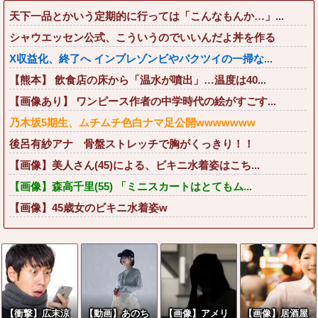
天下一品とかいう定期的に行っては「こんなもんか…」...
シャウエッセン公式、こういうのでいいんだよ丼を作る
X収益化、終了へ インプレゾンビやパクツイの一掃な...
【熊本】 飲食店の床から「温水が噴出」…温度は40...
【画像あり】 ワンピース作者の中学時代の絵がすごす...
乃木坂5期生、ムチムチ色白ナマ足公開wwwwwww
後呂有紗アナ 骨盤ストレッチで胸がくっきり！！
【画像】美人さん(45)による、ビキニ水着姿はこち...
【画像】森高千里(55) 「ミニスカートはとてもム...
【画像】45歳女のビキニ水着姿w
【衝撃】広末涼
【動画】あのち
【画像】アメリ
【画像】居酒屋