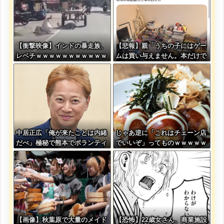
【衝撃映像】インドの暴走族、
【悲報】親「うちの子にはゲー
レベチｗｗｗｗｗｗｗｗｗｗｗ
ムは買い与えません。本だけで
ｗｗｗｗｗ
十分」→結果ｗｗｗ
中居正広「俺が来たことは内緒
じゃあ逆に「これはチェーン店
だべ」極秘で熊本でボランティ
でいいぞ」ってものｗｗｗｗｗ
アをしていた・・・
ｗｗｗ
【画像】秋葉原で大量のメイド
【恐怖】22歳女さん、商業施設