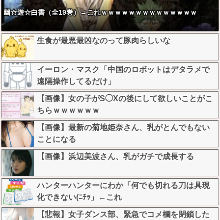
幽☆遊☆白書（全19巻）←これｗｗｗｗｗｗｗｗｗｗｗｗｗｗ
生食が最悪最凶なのって豚肉らしいな
イーロン・マスク「中国のロボットはデタラメで
遠隔操作してるだけ」
【画像】女の子がS◯Xの後にして欲しいことがこ
ちらｗｗｗｗｗｗ
【画像】最新の菊地姫奈さん、乳がとんでもない
ことになる
【画像】浜辺美波さん、乳がガチで成長する
ハンターハンターにわか「何でも切れる刀は具現
化できない(ﾆﾁｯ」←これ
【悲報】女子ダンス部、緊急でコメ欄を閉鎖した