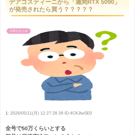
デアゴスティーニから「週間RTX 5090」
t
が発売されたら買う？？？？？
e
日常のまとめ
1:
2026/05/11(月) 12:27:28.39 ID:4CKJlwSE0
全号で50万くらいとする