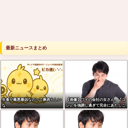
最新ニュースまとめ
生食が最悪最凶なのって豚肉らしい
【画像】ワイの会社の女さん、『コ
な
レ』を強調し過ぎて完全にあたしこ
枠を狙ってるんだがw w w w w w
w w w w w w