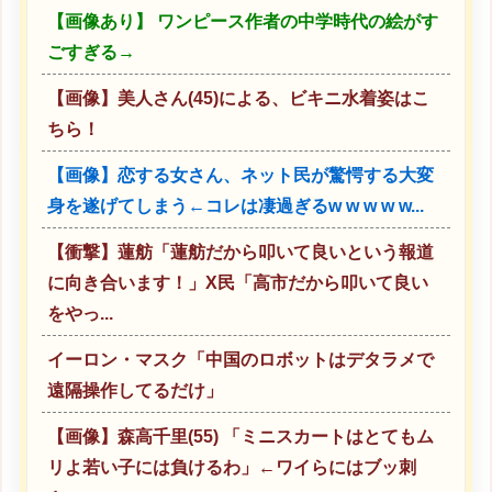
【画像あり】 ワンピース作者の中学時代の絵がす
ごすぎる→
【画像】美人さん(45)による、ビキニ水着姿はこ
ちら！
【画像】恋する女さん、ネット民が驚愕する大変
身を遂げてしまう←コレは凄過ぎるw w w w w...
【衝撃】蓮舫「蓮舫だから叩いて良いという報道
に向き合います！」X民「高市だから叩いて良い
をやっ...
イーロン・マスク「中国のロボットはデタラメで
遠隔操作してるだけ」
【画像】森高千里(55) 「ミニスカートはとてもム
リよ若い子には負けるわ」←ワイらにはブッ刺