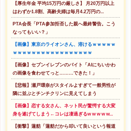
【厚生年金 平均15万円の厳しさ】 月20万円以上
はわずか1.8割、高齢夫婦は毎月4.2万円の...
PTA会長「PTA参加拒否した親へ最終警告。こう
なってもいい？」
【画像】東京のライオンさん、溶けるｗｗｗｗｗ
ｗｗｗｗｗｗｗｗｗｗｗｗｗｗｗｗｗ
【画像】セブンイレブンのバイト「AIにちいかわ
の画像を食わせてっと………できた！」
【悲報】瀬戸環奈がスタイルよすぎて一般男性が
隣に並ぶとチンチクリンに見えてしまう
【画像】恋する女さん、ネット民が驚愕する大変
身を遂げてしまう←コレは凄過ぎるw w w w w...
【衝撃】蓮舫「蓮舫だから叩いて良いという報道