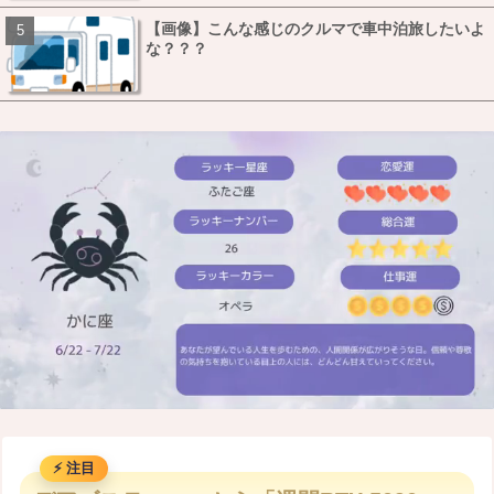
【画像】こんな感じのクルマで車中泊旅したいよ
な？？？
M
u