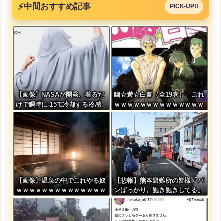
⚡
中間おすすめ記事
PICK-UP!!
【画像】NASAが開発、着るだ
幽☆遊☆白書（全19巻）←これ
けで瞬時に-15℃冷却する冷感
ｗｗｗｗｗｗｗｗｗｗｗｗｗｗ
ポンチョが3,980円ｗｗｗｗｗ
【画像】温泉の中でこれやる奴
【悲報】熊本避難所の皆様「パ
ｗｗｗｗｗｗｗｗｗｗｗｗｗｗ
ンばっかり。飽き飽きしてる」
ｗｗ