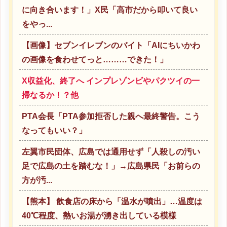
に向き合います！」X民「高市だから叩いて良い
をやっ...
【画像】セブンイレブンのバイト「AIにちいかわ
の画像を食わせてっと………できた！」
X収益化、終了へ インプレゾンビやパクツイの一
掃なるか！？他
PTA会長「PTA参加拒否した親へ最終警告。こう
なってもいい？」
左翼市民団体、広島では通用せず「人殺しの汚い
足で広島の土を踏むな！」→広島県民「お前らの
方が汚...
【熊本】 飲食店の床から「温水が噴出」…温度は
40℃程度、熱いお湯が湧き出している模様