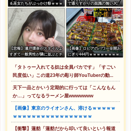
＆巫女たちがぶっかけ祭ｗｗｗ
で通りすがりの面識の無いJC
ｗｗｗｗｗｗｗｗ
にラリアットして逮捕されてし
まう・・・
【悲報】瀬戸環奈がスタイルよ
【画像】ロピアのパワー全開お
すぎて一般男性が隣に並ぶとチ
にぎり444円ｗｗｗｗｗｗｗｗ
ンチクリンに見えてしまう
ｗｗｗｗ
「タトゥー入れてる奴は全員バカです」「すごい
民度低い」この道23年の彫り師YouTuberの動...
天下一品とかいう定期的に行っては「こんなもん
か…」ってなるラーメン屋wwwwwww
【画像】東京のライオンさん、溶けるｗｗｗｗｗ
ｗｗｗｗｗｗｗｗｗｗｗｗｗｗｗｗｗ
【衝撃】蓮舫「蓮舫だから叩いて良いという報道