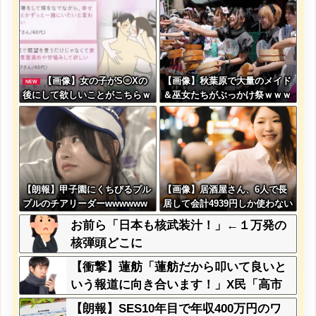
局を発表????
【画像】女の子がS◯Xの
【画像】秋葉原で大量のメイド
NEW
後にして欲しいことがこちらｗ
＆巫女たちがぶっかけ祭ｗｗｗ
ｗｗｗｗｗ
ｗｗｗｗｗｗｗｗ
【朗報】甲子園にくちびるプル
【画像】居酒屋さん、6人で長
プルのチアリーダーwwwwww
居して会計4939円しか使わない
wwww
客にお気持ち表明してしまう←
お前ら「日本も核武装汁！」←１万発の
コレどっちが悪いん
核弾頭どこに
や？？？？？？
【衝撃】蓮舫「蓮舫だから叩いて良いと
いう報道に向き合います！」X民「高市
だから叩いて良いをやってるのがお前だ
【朗報】SES10年目で年収400万円のワ