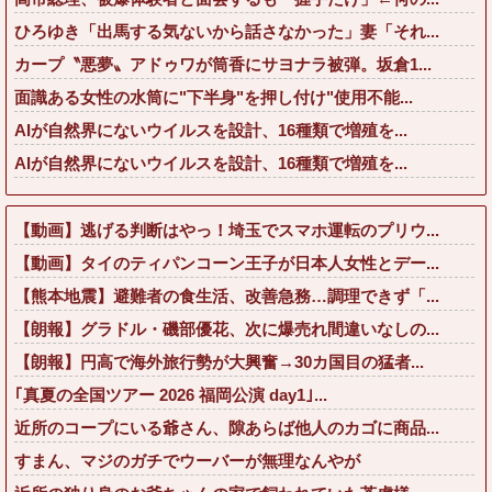
ひろゆき「出馬する気ないから話さなかった」妻「それ...
カープ〝悪夢〟アドゥワが筒香にサヨナラ被弾。坂倉1...
面識ある女性の水筒に"下半身"を押し付け"使用不能...
AIが自然界にないウイルスを設計、16種類で増殖を...
AIが自然界にないウイルスを設計、16種類で増殖を...
【動画】逃げる判断はやっ！埼玉でスマホ運転のプリウ...
【動画】タイのティパンコーン王子が日本人女性とデー...
【熊本地震】避難者の食生活、改善急務…調理できず「...
【朗報】グラドル・磯部優花、次に爆売れ間違いなしの...
【朗報】円高で海外旅行勢が大興奮→30カ国目の猛者...
｢真夏の全国ツアー 2026 福岡公演 day1｣...
近所のコープにいる爺さん、隙あらば他人のカゴに商品...
すまん、マジのガチでウーバーが無理なんやが