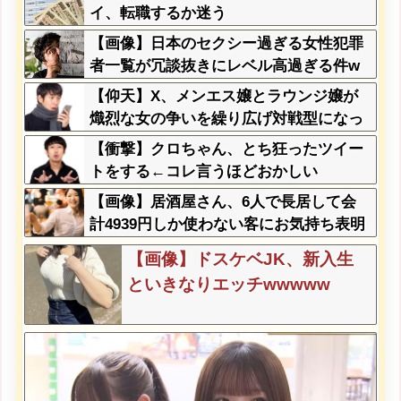
ろ」←これ…w w
イ、転職するか迷う
【画像】日本のセクシー過ぎる女性犯罪
者一覧が冗談抜きにレベル高過ぎる件w
w w w w w w w w
【仰天】X、メンエス嬢とラウンジ嬢が
熾烈な女の争いを繰り広げ対戦型になっ
てしまうw w w w w w w w
【衝撃】クロちゃん、とち狂ったツイー
トをする←コレ言うほどおかしい
か？？？？？？
【画像】居酒屋さん、6人で長居して会
計4939円しか使わない客にお気持ち表明
してしまう←コレどっちが悪いん
【画像】ドスケベJK、新入生
や？？？？？？
といきなりエッチwwwww