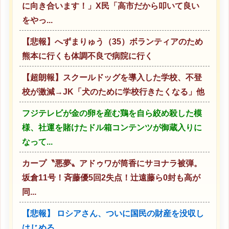
に向き合います！」X民「高市だから叩いて良い
をやっ...
【悲報】へずまりゅう（35）ボランティアのため
熊本に行くも体調不良で病院に行く
【超朗報】スクールドッグを導入した学校、不登
校が激減→JK「犬のために学校行きたくなる」他
フジテレビが金の卵を産む鶏を自ら絞め殺した模
様、社運を賭けたドル箱コンテンツが御蔵入りに
なって...
カープ〝悪夢〟アドゥワが筒香にサヨナラ被弾。
坂倉11号！斉藤優5回2失点！辻遠藤ら0封も高が
同...
【悲報】 ロシアさん、ついに国民の財産を没収し
はじめる