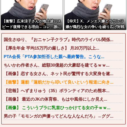
【衝撃】広末涼子さんが地上波にス
【仰天】X、メンエス嬢とラウンジ
ピード復帰できる理由←コレ、誰に
嬢が熾烈な女の争いを繰り広げ対戦
も分からない模様w w w w w w w
型になってしまうw w w w w w w
w
w
国生さゆり、『おニャン子クラブ』時代のライバル関係...
【厚生年金 平均15万円の厳しさ】 月20万円以上...
PTA会長「PTA参加拒否した親へ最終警告。こうな...
ちいかわ作者さん、総額30億超の大豪邸を建てるｗｗ...
【画像】恋する女さん、ネット民が驚愕する大変身を遂...
【衝撃】蓮舫「蓮舫だから叩いて良いという報道に向き...
【悲報】へずまりゅう（35）ボランティアのため熊本...
【画像】 最近のJKの体育祭、もはや風俗にしか見え...
【画像】 こういうブラに乳首ひっかけてる女の子ｗｗ...
男の子「モモンガの声優ってどんな人なんだろ」→ググ...