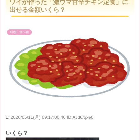
ワイが作った「激ウマ甘辛チキン定食」に
t
出せる金額いくら？
e
料理・食べ物
1:
2026/05/11(月) 09:17:00.46 ID:AJd6/qxe0
いくら？