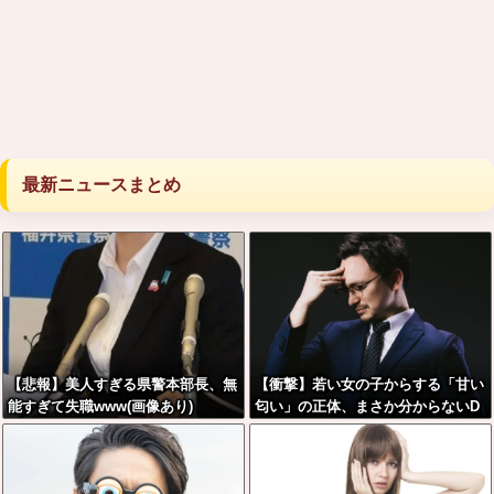
最新ニュースまとめ
【悲報】美人すぎる県警本部長、無
【衝撃】若い女の子からする「甘い
能すぎて失職www(画像あり)
匂い」の正体、まさか分からないD
Tなんておらんよな？よな？w w w
w w w w w w w w