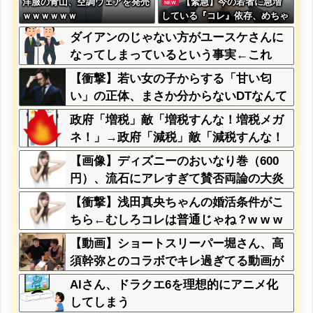
洋服の青山、空調ウェアを発売
【緊急】今の若者に急増
NEW
ｗｗｗｗｗｗ
している『コレ』依存、めちゃ
くちゃ深刻な模様w w w w w w
ダイアンのじゃない方がユースケさんに
w w w w
なってしまっているという事実←これ
【衝撃】若い女の子からする「甘い匂
い」の正体、まさか分からないDTなんて
おらんよな？よな？w w w w w w w w w
政府「増税」敵「増税すんな！増税メガ
w w
ネ！」→政府「減税」敵「減税すんな！
社会保障どうなる！」
【画像】ディズニーのおいなり巻（600
円）、流石にアレすぎて賛否両論の大炎
上をしてしまうw w w w w w w
【衝撃】浅田真央ちゃんの婚活条件がこ
ちら←むしろコレは普通じゃね？w w w
w w w w w
【動画】ショートスリーパー堀さん、高
須幹弥とのコラボでキレ過ぎてる動画が
ヤバいｗｗｗｗｗ
AIさん、ドラクエ6を理想的にアニメ化
してしまう