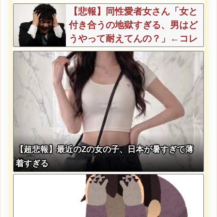
【悲報】同性愛者女さん「女と
付き合うの地獄すぎる、男はど
うやって耐えてんの？」←コレ
は同意せざるおえないと話題に
【超悲報】最近のZの女の子、日本が暑すぎて薄
着すぎる