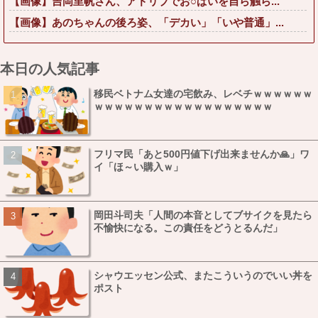
【画像】吉岡里帆さん、アドリブでお○ぱいを自ら触ら...
【画像】あのちゃんの後ろ姿、「デカい」「いや普通」...
本日の人気記事
移民ベトナム女達の宅飲み、レベチｗｗｗｗｗｗ
ｗｗｗｗｗｗｗｗｗｗｗｗｗｗｗｗｗｗ
フリマ民「あと500円値下げ出来ませんか🙏」ワ
イ「ほ～い購入ｗ」
岡田斗司夫「人間の本音としてブサイクを見たら
不愉快になる。この責任をどうとるんだ」
シャウエッセン公式、またこういうのでいい丼を
ポスト