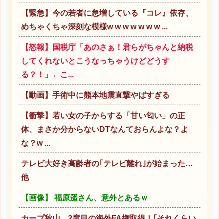
【緊急】今の若者に急増している『コレ』依存、
めちゃくちゃ深刻な模様w w w w w w w ...
【怒報】国税庁「あのさぁ！君らがちゃんと納税
してくれないとこうなっちゃうけどどうす
る？！」←こ...
【動画】手術中に熊本地震直撃やばすぎる
【衝撃】若い女の子からする「甘い匂い」の正
体、まさか分からないDTなんておらんよな？よ
な？w ...
テレビ大好き高齢者の｢テレビ離れ｣が始まった…
他
【画像】 福原遥さん、意外とあるｗ
カープ秋山、2度目の海外FA権取得！｢それくらい