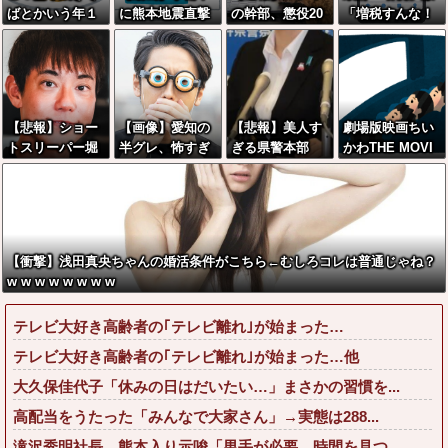
ばとかいう年１
に熊本地震直撃
の幹部、懲役20
「増税すんな！
くらいで無性に
やばすぎる
年に決定する←
増税メガネ！」
食いたくなるや
コレは妥当
→政府「減税」
つｗｗｗｗｗｗ
か？？？？？？
敵「減税すん
ｗｗ
？
な！社会保障ど
うなる！」
【悲報】ショー
【画像】愛知の
【悲報】美人す
劇場版映画ちい
トスリーパー堀
半グレ、怖すぎ
ぎる県警本部
かわTHE MOVI
大輔、怖すぎる
る→御尊顔がこ
長、無能すぎて
E、明日興行収
キレ方をしてし
ちら…
失職www(画像
入1兆円突破が確
まう・・・
あり)
実にｗｗｗｗｗ
ｗｗｗｗｗｗｗ
ｗ
【衝撃】浅田真央ちゃんの婚活条件がこちら←むしろコレは普通じゃね？
w w w w w w w w
テレビ大好き高齢者の｢テレビ離れ｣が始まった…
テレビ大好き高齢者の｢テレビ離れ｣が始まった…他
大久保佳代子「休みの日はだいたい…」まさかの習慣を...
高配当をうたった「みんなで大家さん」→実態は288...
滝沢秀明社長、熊本入り示唆「男手が必要。時間を見つ...