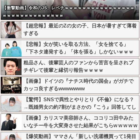
【衝撃動画】令和のJS、レベチｗｗｗｗｗｗｗｗｗｗｗｗｗｗｗｗ
ｗｗｗｗｗｗｗｗｗｗｗｗｗｗ
【超悲報】最近のZの女の子、日本が暑すぎて薄着
すぎる
【悲報】女が笑いを取る方法、「女を捨てる」
「下ネタ連発する」「体を張る」しかないｗｗｗ
ｗｗ
粗品さん、後輩芸人のファンから苦言を呈されブ
チギレて後輩と縁切り報告ｗｗｗｗ
【画像】ドイツの『ナチス時代の国会』がガチで
カッコ良すぎるwwwwwww
【驚愕】SNSで異性とやりとり《不倫》になる？
→既婚男女の約7割がまさかの『こう』回答してし
まうw w w w w w w w
【画像】カリスマ美容師さん、ココリコ田中みた
いなチー牛を大変身させた結果がこちらw w w w w
w w w w w w
【爆笑動画】ママさん「新しい洗濯機買って1発目