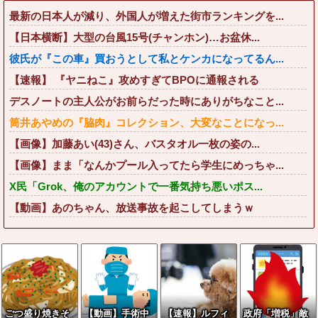
最新の日本人が減り、外国人が増えた街市ランキングを...
【日本横断】大型の台風15号(チャンホン)…お盆休...
彼氏が『この車』買おうとして私とケンカになってるん...
【速報】 『ヤニねこ』攻めすぎてBPOに通報される
デスノートの主人公がお前らだった時にありがちなこと...
筒井あやめの『脇肉』コレクション、大変なことになっ...
【画像】加藤あい(43)さん、バスタオル一枚の姿の...
【画像】まま「なんかプール入ってたら学生にめっちゃ...
X民「Grok、俺のアカウントで一番気持ち悪いポス...
【動画】あのちゃん、放送事故を起こしてしまうｗ
ごつ盛り焼きそ
【動画】手術中
【速報】ルフィ
政府「増税」敵