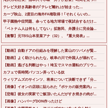
テレビ大好き高齢者の｢テレビ離れ｣が始まった…
カープ秋山、2度目の海外FA権取得！｢それくらいの...
甲子園熱中症問題、余ってる地方球場で夜試合するだけ...
「ベトナム人は何もしてない」拡散民、弁護士に完全論...
【衝撃】元TBS山本里菜アナ（32）、『重大発表』...
【動画】自動ドアの仕組みを理解した富山のツバメが賢...
【動画】よく助けられたな。岐阜の川で外国人が溺れて...
【動画】逃げる判断はやっ！埼玉でスマホ運転のプリウ...
カフェで長時間パソコン弄っている奴
ウィリアムズのサインツ、将来について決断できず「分...
【画像】イオンの店頭に貼られた『ポケカの販売案内』...
【悲報】彼女の実家でご飯頂いたんだがすき焼きの肉が...
【画像】ハンバーグDON作ったけど