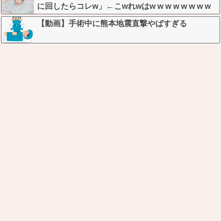
に回したらコレw」←こwれwはw w w w w w w w
w w
【動画】手術中に熊本地震直撃やばすぎる