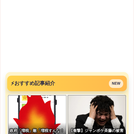
⚡
おすすめ記事紹介
NEW
政府「増税」敵「増税すんな！
【衝撃】ジャンポケ斉藤の被害