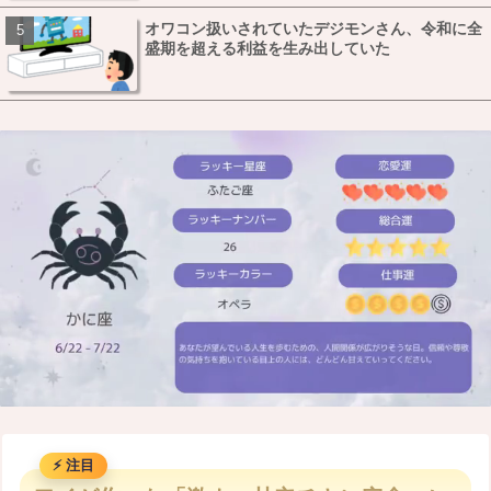
オワコン扱いされていたデジモンさん、令和に全
盛期を超える利益を生み出していた
M
u