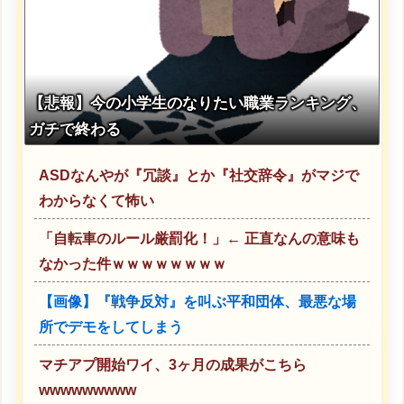
【悲報】今の小学生のなりたい職業ランキング、
ガチで終わる
ASDなんやが『冗談』とか『社交辞令』がマジで
わからなくて怖い
「自転車のルール厳罰化！」← 正直なんの意味も
なかった件ｗｗｗｗｗｗｗｗ
【画像】『戦争反対』を叫ぶ平和団体、最悪な場
所でデモをしてしまう
マチアプ開始ワイ、3ヶ月の成果がこちら
wwwwwwwww