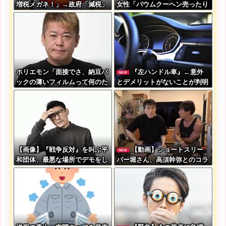
増税メガネ！」→政府「減税」
女性「バウムクーヘン売ったり
敵「減税すんな！社会保障どう
TikTokライブしててムカついた
なる！」
から示談しなかった」←コレっ
てさ…
ホリエモン「面接でさ、納豆パ
『左ハンドル車』←意外
NEW
ックの薄いフィルムって何のた
とデメリットがないことが判明
めに入っていの？って聞くわ
wwwwwww
け」
【画像】『戦争反対』を叫ぶ平
【動画】ショートスリー
NEW
和団体、最悪な場所でデモをし
パー堀さん、高須幹弥とのコラ
てしまう
ボでキレ過ぎてる動画がヤバい
ｗｗｗｗｗ