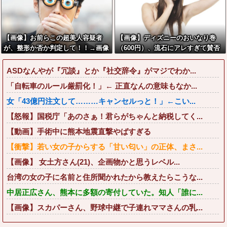
【画像】お前らこの超美人容疑者
【画像】ディズニーのおいなり巻
が、整形か否か判定して！！→画像
（600円）、流石にアレすぎて賛否
がこちらw w w w w w w w w w
両論の大炎上をしてしまうw w w w
w w w
ASDなんやが『冗談』とか『社交辞令』がマジでわか...
「自転車のルール厳罰化！」← 正直なんの意味もなか...
女「43億円注文して………キャンセルっと！」←こい...
【怒報】国税庁「あのさぁ！君らがちゃんと納税してく...
【動画】手術中に熊本地震直撃やばすぎる
【衝撃】若い女の子からする「甘い匂い」の正体、まさ...
【画像】 女土方さん(21)、企画物かと思うレベル...
台湾の女の子に名前と住所聞かれたから教えたらこうな...
中居正広さん、熊本に多額の寄付していた。知人「誰に...
【画像】スカパーさん、野球中継で子連れママさんの乳...