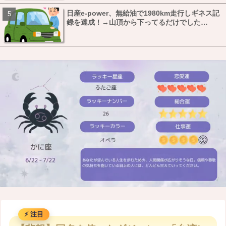
日産e-power、無給油で1980km走行しギネス記
録を達成！→山頂から下ってるだけでした…
M
u