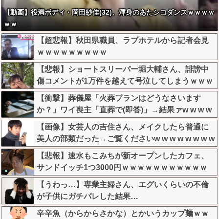
【動画】役満ボディ・岡田紗佳(32)、渾身のあたシコダンスｗｗｗｗ
ｗｗ
【超悲報】秋田県職員、ラブホテルから記者会見
ｗｗｗｗｗｗｗｗｗ
【悲報】ショートスリーパー堀大輔さん、誹謗中
傷コメントが1万件を越えて号泣してしまうｗｗｗ
ｗｗ
【衝撃】葬儀屋「火葬プランはどうなさいます
か？」ワイ喪主「直葬で(即答)」→結果ァw w w w
w w w w w w
【画像】女芸人の吉住さん、メイクしたら普通に
美人の部類だった→ご覧くださいw w w w w w w w
【悲報】速水もこみちが新オープンしたカフェ、
サンドイッチ1つ3000円ｗｗｗｗｗｗｗｗｗｗｗ
ｗｗ
【うわっ…】専業主婦さん、エグいくらいの不倫
が子供にガチバレした結果…
辛辛魚（からからさかな）とかいうカップ麺ｗｗ