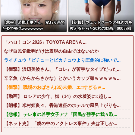
【悲報】若槻千夏さん、変わり果て
【朗報】ウェットスーツの脱ぎ方を
た姿で発見wwwwwww
教えるたった20秒の動画、900万回
以上再生される
「ハロ！コン 2026」TOYOTA ARENA ...
なぜ自民党批判だけは表現の自由ではないのか
ライチュウ「ピチューとピカチュウより圧倒的に強いで...
【衝撃】浜辺美波さん、『コレ』が苦手なタイプだった...
辛辛魚（からからさかな）とかいうカップ麺ｗｗｗｗｗ...
【衝撃】 職場のおばさん(35)未婚、エ□すぎるｗ...
【動画】 ロシアの少年、姉（14）の水着姿に○起し...
【朗報】米村姫良々、香港遠征のホテルで風呂上がりを...
【悲報】 テレ東の若手女子アナ「国民が勝手に我々取...
【ネット史】 「鏡の中のアクトレス事件」夫は正しか...