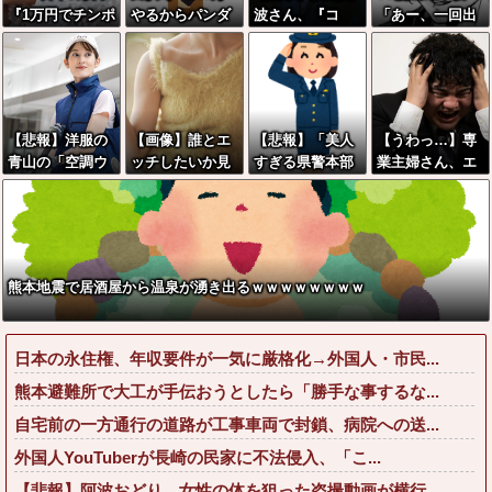
『1万円でチンポ
やるからパンダ
波さん、『コ
「あー、一回出
しゃぶります』
に代わる観光資
レ』が苦手なタ
すわ」←いやす
←すげえ時代だ
源考えて」
イプだった！？
ごすぎるだろｗ
よな
←お世話してあ
ｗｗｗｗｗ
げたい弱男が大
量沸きしてしま
【悲報】洋服の
【画像】誰とエ
【悲報】「美人
【うわっ…】専
うw w w w w w
青山の「空調ウ
ッチしたいか見
すぎる県警本部
業主婦さん、エ
w w w
ェア」ガチでエ
解が別れる六人
長」失職ｗｗｗ
グいくらいの不
グいwwwwwww
衆、見つかるww
ｗｗｗｗｗｗ
倫が子供にガチ
wwww
wwwww
バレした結果…
熊本地震で居酒屋から温泉が湧き出るｗｗｗｗｗｗｗｗ
日本の永住権、年収要件が一気に厳格化→外国人・市民...
熊本避難所で大工が手伝おうとしたら「勝手な事するな...
自宅前の一方通行の道路が工事車両で封鎖、病院への送...
外国人YouTuberが長崎の民家に不法侵入、「こ...
【悲報】阿波おどり、女性の体を狙った盗撮動画が横行...