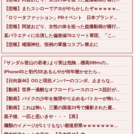
【悲報】またスシローでアホがやらかしたぞｗｗｗｗｗ...
「ロリータファッション」PRイベント 日本ブランド...
【悲報】阿波おどり、女性の体を狙った盗撮動画が横行...
某バラエティに出演した偏差値70エリート軍団、「こ...
【悲報】靖国神社、恒例の軍服コスプレ禁止に
｢サンダル登山の若者｣より実は危険…標高599ｍの...
iPhone4Sと初代SEあるんやが何年寝かせたら...
【日向坂46】OGと現役メンバーのコンボ、止まらな...
【動画】世界一過酷なオフロードレースのコース設計が...
【動画】バイクの少年を無理やり止めるパトカーが怖い...
【動画】これは怖い。三重の国道23号で撮影された避...
黒子猫、一匹と思いきや・・・【再】
麺類のイメージが1ミリもない都道府県ｗｗｗｗｗｗｗ...