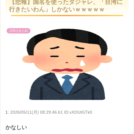
【悲報】国名を使ったダジャレ、「台湾に
t
行きたいわん」しかないｗｗｗｗｗ
e
日常のまとめ
1:
2026/05/11(月) 08:29:46.61 ID:vXOUtGTk0
かなしい