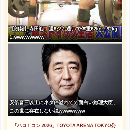
【朗報】寺田心、週6ジム通いで体重62kg→82kg
にwwwwwwww
安倍晋三以上にネタに溢れてて面白い総理大臣、
この世に存在しない説wwwwwww
「ハロ！コン 2026」TOYOTA ARENA TOKYO公