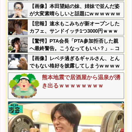
【画像】本田望結の妹、姉妹で並んだ姿
が大変素晴らしいと話題にw w w w w w
w
【悲報】速水もこみちが新オープンした
カフェ、サンドイッチ1つ3000円ｗｗｗ
ｗｗｗｗｗｗｗｗｗｗ
【驚愕】PTA会長「PTA参加拒否した親
へ最終警告。こうなってもいい？」←コ
レはどっちが悪いのか？大論争が巻き起
【画像】レベチ過ぎるギャルさん、とん
こってしまう…
でもない格好を披露してしまうw w w w
w w w
熊本地震で居酒屋から温泉が湧
き出るｗｗｗｗｗｗｗｗ