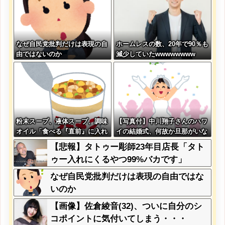
なぜ自民党批判だけは表現の自
ホームレスの数、20年で90％も
由ではないのか
減少していたwwwwwwww
粉末スープ、液体スープ、調味
【写真付】中川翔子さんのハワ
オイル「食べる『直前』に入れ
イの結婚式、何故か旦那がいな
てください！！」
い
【悲報】タトゥー彫師23年目店長「タト
ゥー入れにくるやつ99%バカです」
なぜ自民党批判だけは表現の自由ではな
いのか
【画像】佐倉綾音(32)、ついに自分のシ
コポイントに気付いてしまう・・・