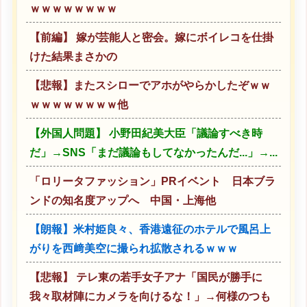
ｗｗｗｗｗｗｗｗ
【前編】 嫁が芸能人と密会。嫁にボイレコを仕掛
けた結果まさかの
【悲報】またスシローでアホがやらかしたぞｗｗ
ｗｗｗｗｗｗｗｗ他
【外国人問題】 小野田紀美大臣「議論すべき時
だ」→SNS「まだ議論もしてなかったんだ...」→...
「ロリータファッション」PRイベント 日本ブラ
ンドの知名度アップへ 中国・上海他
【朗報】米村姫良々、香港遠征のホテルで風呂上
がりを西﨑美空に撮られ拡散されるｗｗｗ
【悲報】 テレ東の若手女子アナ「国民が勝手に
我々取材陣にカメラを向けるな！」→何様のつも