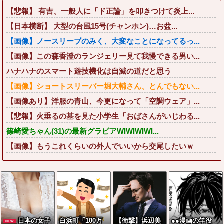
【悲報】 有吉、一般人に「ド正論」を叩きつけて炎上...
【日本横断】 大型の台風15号(チャンホン)…お盆...
【画像】ノースリーブのみく、大変なことになってるっ...
【画像】この森香澄のランジェリー見て我慢できる男い...
ハナハナのスマート遊技機化は自滅の道だと思う
【画像】ショートスリーバー堀大輔さん、とんでもない...
【画像あり】洋服の青山、今更になって「空調ウェア」...
【悲報】火垂るの墓を見た小学生「おばさんがいじわる...
篠崎愛ちゃん(31)の最新グラビアWIWIWIWI...
【画像】もうこれくらいの外人でいいから交尾したいｗ
日本の女子
白浜町「100万
【衝撃】浜辺美
●●漫画の竿役
NEW