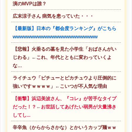
演のMVPは誰？
広末涼子さん 病気を患っていた・・・
【最新版】日本の『都会度ランキング』がこちら
wwwwwwwwwwwwwwwwwwwwwwww
【悲報】火垂るの墓を見た小学生「おばさんがい
じわる」←これ、年代とともに変わっていくよ
な…
ライチュウ「ピチューとピカチュウより圧倒的に
強いですｗｗｗｗ」←こいつが不人気な理由
【衝撃】浜辺美波さん、『コレ』が苦手なタイプ
だった！？←お世話してあげたい弱男が大量沸き
してし...
辛辛魚（からからさかな）とかいうカップ麺ｗｗ