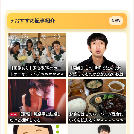
⚡
おすすめ記事紹介
NEW
【画像あり】安心系JKのホッ
【画像】このLINEでなんで女
トケーキ、レベチｗｗｗｗｗｗ
が怒ってるのか分かんない奴は
ｗｗｗｗｗｗｗｗｗｗｗｗｗｗ
モテない奴確定らしい←お前ら
ｗｗｗｗ
は勿論わかるよ
な？？？？？？？
【悲報】風俗嬢と結婚し
お前らはこのハンバーグ定食に
NEW
たけど後悔してる
いくら払える？ｗｗｗｗｗｗｗ
ｗｗｗ