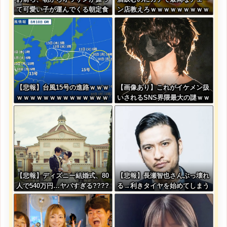
て可愛い子が運んでくる朝定食
ン店教えろｗｗｗｗｗｗｗｗｗ
（2200円）頼める？
ｗ
【悲報】台風15号の進路ｗｗｗ
【画像あり】これがイケメン扱
ｗｗｗｗｗｗｗｗｗｗｗｗｗｗ
いされるSNS界隈最大の謎ｗｗ
ｗｗｗｗｗｗｗｗｗｗｗｗｗｗ
ｗｗ
【悲報】ディズニー結婚式、80
【悲報】長瀬智也さんぶっ壊れ
人で540万円…ヤバすぎる????
る→利きタイヤを始めてしまう
ｗｗｗｗｗ