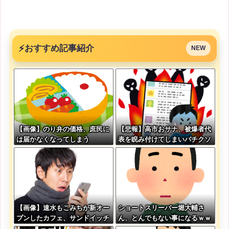
⚡
おすすめ記事紹介
NEW
【画像】のり弁の価格、庶民に
【悲報】高市おサナ、被爆者代
は届かなくなってしまう
表を睨み付けてしまいバチクソ
炎上し始めるｗｗｗｗｗｗｗｗ
ｗ
【画像】速水もこみちが新オー
ショートスリーバー堀大輔さ
プンしたカフェ、サンドイッチ
ん、とんでもない事になるｗｗ
1つ3000円←コレは妥当だと思
ｗｗｗｗｗｗ