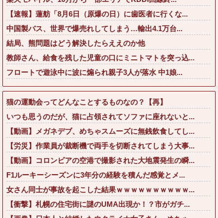
【速報】蓮舫「8月6日（原爆の日）に歯医者に行くな...
中国製バス、世界で爆売れしてしまう…輸出4.1万台...
結局、熊問題はどう解決したらええのか他
教師さん、給食を残した児童の口にミニトマトを突っ込...
フロートで遊泳中に波に煽られ親子3人が落水 中1娘...
猫の運動会ってどんなことするものなの？【再】
いつも思うのだが、猫に占領されてソファに座れないと...
【動画】メガネデブ、めちゃスムーズに無銭飲食してし...
【労災】作業員が裁断機で両手を切断されてしまう大事...
【動画】コロンビアの空港で撮影された大地震発生の瞬...
F1ルーキーシーズンに3年分の経験を積んだ感覚とメ...
女さん同士が事故を起こした結果ｗｗｗｗｗｗｗｗｗｗ...
【衝撃】札幌の住宅街に謎のUMA出現か！？市がガチ...