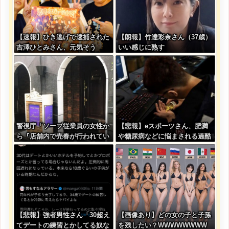
【速報】ひき逃げで逮捕された
【朗報】竹達彩奈さん（37歳）
吉澤ひとみさん、元気そう
いい感じに熟す
警視庁「ソープ従業員の女性か
【悲報】eスポーツさん、肥満
ら『店舗内で売春が行われてい
や糖尿病などに悩まされる過酷
る』との通報があった」→関係
なスポーツだった・・・
者芋づる逮捕・・・
【悲報】強者男性さん「30超え
【画像あり】どの女の子と子孫
てデートの練習とかしてる奴な
を残したい？WWWWWWWW