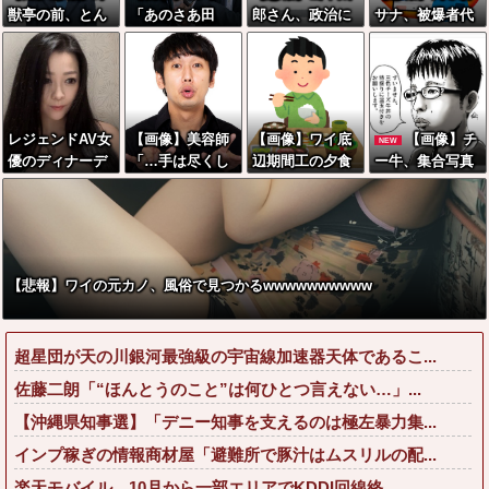
獣亭の前、とん
「あのさあ田
郎さん、政治に
サナ、被爆者代
でもないことに
沼？お前営業車
興味なかった
表を睨み付けて
なるｗｗｗｗｗ
のガソリン抜い
しまいバチクソ
ｗｗｗｗｗ
てない？」俺
炎上し始めるｗ
「はぁ？どうい
ｗｗｗｗｗｗｗ
うことすか？」
ｗ
レジェンドAV女
【画像】美容師
【画像】ワイ底
【画像】チ
NEW
上司「自分の車
優のディナーデ
「…手は尽くし
辺期間工の夕食
ー牛、集合写真
に入れ替えたり
ート付き撮影会7
ました」陰キャ
がこちらｗｗｗ
で濃厚なチー臭
してない？？」
5000円ｗｗｗｗ
女子「…ｯ！！」
ｗｗ
を出してしまう
←これw w w w
ｗｗｗｗｗｗ
→結果をご覧く
w w
ださいw w w w
w w w w
【悲報】ワイの元カノ、風俗で見つかるwwwwwwwwww
超星団が天の川銀河最強級の宇宙線加速器天体であるこ...
佐藤二朗「“ほんとうのこと”は何ひとつ言えない…」...
【沖縄県知事選】「デニー知事を支えるのは極左暴力集...
インプ稼ぎの情報商材屋「避難所で豚汁はムスリルの配...
楽天モバイル、10月から一部エリアでKDDI回線終...