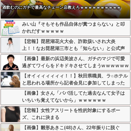
酒飲むのにガチで最高なチェーン店教えろｗｗｗｗｗｗｗｗｗｗ
みい山『そもそも作品自体が糞つまらない』と叩
かれだすｗｗｗｗｗ
【悲報】琵琶湖花火大会、詐欺扱いされ大炎
上！！なお琵琶湖三市とも「知らない」と公式声
明←これどう言うことなんや！？？？？？？？？
【画像】最新の浜辺美波さん、ガチのマジで可愛
過ぎてワイらをドキドキさせてしまうw w w w w w
w
【オイィィィィィィ！！】秋田県職員、ラ○ホテル
と思われる場所から記者会見に参加してしまった
結果w w w w w w w w
【画像】女さん「パパ活してた過去なんて女子は
いちいち覚えてないから」ｗｗｗｗｗｗ
【悲報】女性アスリートを性的対象にするポー
ズ、これに決まる
【画像】雛形あきこ(48)さん、22年振りに脱ぐ