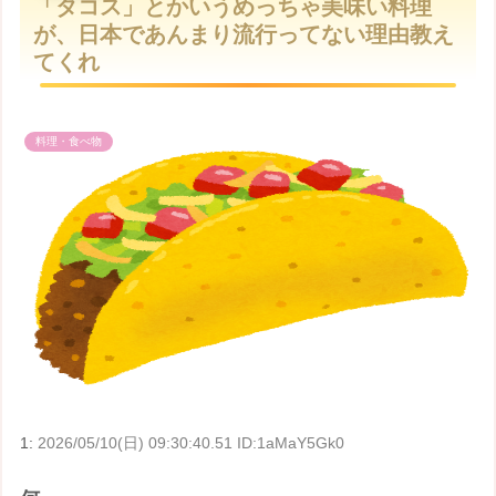
「タコス」とかいうめっちゃ美味い料理
t
が、日本であんまり流行ってない理由教え
e
てくれ
料理・食べ物
1:
2026/05/10(日) 09:30:40.51 ID:1aMaY5Gk0