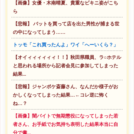
【画像】女優・木南晴夏、貴重なビキニ姿がこち
ら
【悲報】 バットを買って店を出た男性が捕まる世
の中になってしまう……
トッモ「これ買ったんよ」ワイ「へーいくら？」
【オイィィィィィィ！！】秋田県職員、ラ○ホテル
と思われる場所から記者会見に参加してしまった
結果...
【悲報】ジャンポケ斎藤さん、なんだか様子がお
かしくなってしまった結果…←コレ逆に怖く
ね…？
【画像】闇バイトで無期懲役になってしまった若
者さん、お手紙でお気持ち表明した結果本当に自
分で書...