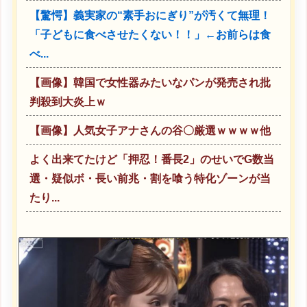
【驚愕】義実家の“素手おにぎり”が汚くて無理！
「子どもに食べさせたくない！！」←お前らは食
べ...
【画像】韓国で女性器みたいなパンが発売され批
判殺到大炎上ｗ
【画像】人気女子アナさんの谷〇厳選ｗｗｗｗ他
よく出来てたけど「押忍！番長2」のせいでG数当
選・疑似ボ・長い前兆・割を喰う特化ゾーンが当
たり...