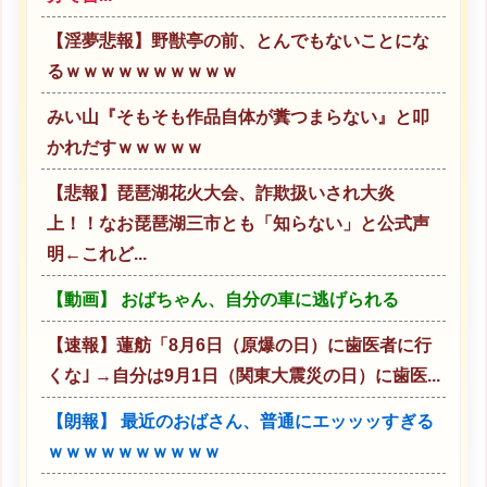
【淫夢悲報】野獣亭の前、とんでもないことにな
るｗｗｗｗｗｗｗｗｗｗ
みい山『そもそも作品自体が糞つまらない』と叩
かれだすｗｗｗｗｗ
【悲報】琵琶湖花火大会、詐欺扱いされ大炎
上！！なお琵琶湖三市とも「知らない」と公式声
明←これど...
【動画】 おばちゃん、自分の車に逃げられる
【速報】蓮舫「8月6日（原爆の日）に歯医者に行
くな｣ →自分は9月1日（関東大震災の日）に歯医...
【朗報】 最近のおばさん、普通にエッッッすぎる
ｗｗｗｗｗｗｗｗｗｗ