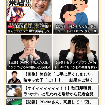
う？？？？？？
【悲報】レジェンド声優
【悲報】「抱かれたくない男」
NEW
さん、パチンコ屋で営業をして
レジェンドの江頭2:50さん、変
しまう
わり果てた姿で発見される
【正論】DAIGO「他人の人生
【画像】セブンイレブンのバイ
にケチつける時間あったら自分
ト「AIにちいかわの画像を食わ
の人生変えるために使え。お前
せてっと………できた！」→と
【画像】美容師「…手は尽くしました」
らの人生が終わってることは変
んでもないものが出来上がって
陰キャ女子「…ｯ！！」→結果をご覧く
わらんぞ」
しまうw w w w w
ださいw w w w w w w w
【オイィィィィィィ！！】秋田県職員、
ラ○ホテルと思われる場所から記者会見
に参加してしまった結果w w w w w w w
【悲報】PSvitaさん、高騰して「3万」