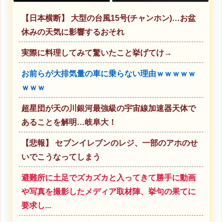
んなんだ？普通は10代の子供が
WWWWWWWWWWWWWWW
いるぞ」→
WWWWWWWWWWWWWWW
【日本横断】 大型の台風15号(チャンホン)…お盆
WWWWWWWWWWWWWWW
休みの天気に影響するおそれ
WWWWWWW
実際に料理してみて驚いたこと挙げてけ→
お前らが大排気量の車に乗らない理由ｗｗｗｗｗ
ｗｗｗ
超星団が天の川銀河最強級の宇宙線加速器天体で
あることを解明…岐阜大！
【悲報】 セブンイレブンのレジ、一部のアホのせ
いでこうなってしまう
避難所に土足でズカズカと入ってきて勝手に動画
や写真を撮影したメディア取材陣、挙句の果てに
要求し...