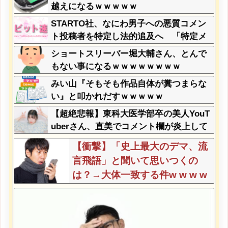
w
越えになるｗｗｗｗｗ
STARTO社、なにわ男子への悪質コメン
ト投稿者を特定し法的追及へ 「特定メ
ンバーの存在を否定するコメントを執拗
ショートスリーバー堀大輔さん、とんで
に」米Metaへ情報開示
もない事になるｗｗｗｗｗｗｗｗ
みい山『そもそも作品自体が糞つまらな
い』と叩かれだすｗｗｗｗｗ
【超絶悲報】東科大医学部卒の美人YouT
uberさん、直美でコメント欄が炎上して
しまう…
【衝撃】「史上最大のデマ、流
言飛語」と聞いて思いつくの
は？→大体一致する件w w w w
w w w