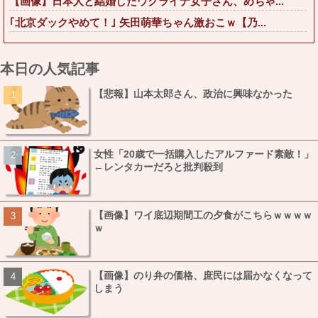
【画像】日本人と結婚したウクライナ女子さん、めちゃ...
｢北京ダックやめて！｣ 矢田萌華ちゃん激おこｗ【乃...
本日の人気記事
【悲報】山本太郎さん、政治に興味なかった
女性「20歳で一括購入したアルファード素敵！」
←レンタカーだろと批判殺到
【画像】ワイ底辺期間工の夕食がこちらｗｗｗｗ
ｗ
【画像】のり弁の価格、庶民には届かなくなって
しまう