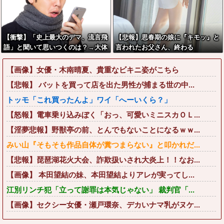
【衝撃】「史上最大のデマ、流言飛
【悲報】思春期の娘に『キモッ』と
語」と聞いて思いつくのは？→大体
言われたお父さん、終わる
一致する件w w w w w w w
【画像】女優・木南晴夏、貴重なビキニ姿がこちら
【悲報】 バットを買って店を出た男性が捕まる世の中...
トッモ「これ買ったんよ」ワイ「へーいくら？」
【怒報】電車乗り込みぼく「おっ、可愛いミニスカＯＬ...
【淫夢悲報】野獣亭の前、とんでもないことになるｗｗ...
みい山『そもそも作品自体が糞つまらない』と叩かれだ...
【悲報】琵琶湖花火大会、詐欺扱いされ大炎上！！なお...
【画像】 本田望結の妹、本田望結よりアレが実ってし...
江別リンチ犯「立って謝罪は本気じゃない」 裁判官「...
【画像】セクシー女優・瀬戸環奈、デカいナマ乳がヌケ...