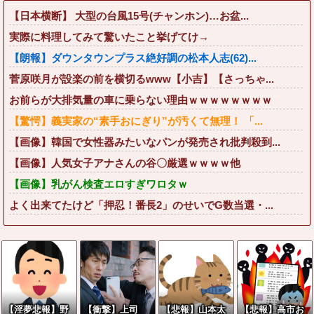
【日本横断】 大型の台風15号(チャンホン)…お盆...
実際に料理してみて驚いたこと挙げてけ→
【朗報】ダウンタウンプラス絶好調の松本人志(62)...
菅原咲月が設楽の前を横切るwww【小吉】【さっちゃ...
お前らが大排気量の車に乗らない理由ｗｗｗｗｗｗｗｗ
【驚愕】義実家の“素手おにぎり”が汚くて無理！ 「...
【画像】韓国で女性器みたいなパンが発売され批判殺到...
【画像】人気女子アナさんの谷〇厳選ｗｗｗｗ他
【画像】乳がん検査エロすぎワロタｗ
よく出来てたけど「押忍！番長2」のせいでG数当選・...
【淫夢悲報】野
【衝撃】上司
【悲報】山本太
【悲報】高市お