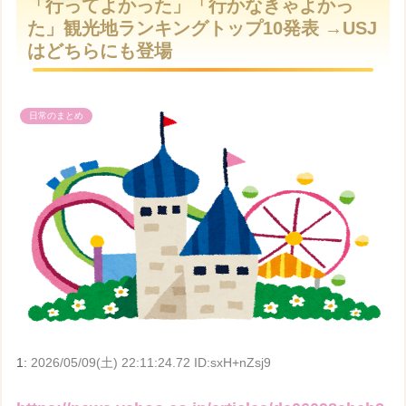
「行ってよかった」「行かなきゃよかっ
t
た」観光地ランキングトップ10発表 →USJ
e
はどちらにも登場
日常のまとめ
1:
2026/05/09(土) 22:11:24.72 ID:sxH+nZsj9