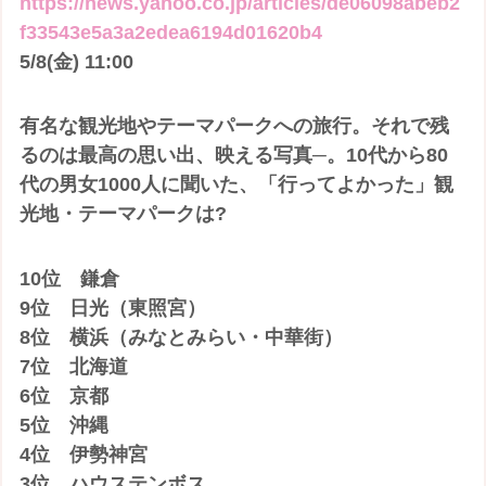
https://news.yahoo.co.jp/articles/de06098abeb2
f33543e5a3a2edea6194d01620b4
5/8(金) 11:00
有名な観光地やテーマパークへの旅行。それで残
るのは最高の思い出、映える写真─。10代から80
代の男女1000人に聞いた、「行ってよかった」観
光地・テーマパークは?
10位 鎌倉
9位 日光（東照宮）
8位 横浜（みなとみらい・中華街）
7位 北海道
6位 京都
5位 沖縄
4位 伊勢神宮
3位 ハウステンボス