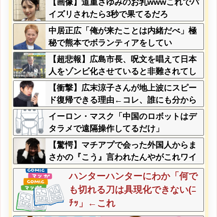
【画像】道重さゆみのお乳wwwこれでパ
イズリされたら3秒で果てるだろ
中居正広「俺が来たことは内緒だべ」極
秘で熊本でボランティアをしてい
た・・・
【超悲報】広島市長、呪文を唱えて日本
人をゾンビ化させていると非難されてし
まう
【衝撃】広末涼子さんが地上波にスピー
ド復帰できる理由←コレ、誰にも分から
ない模様w w w w w w w w
イーロン・マスク「中国のロボットはデ
タラメで遠隔操作してるだけ」
【驚愕】マチアプで会った外国人からま
さかの『こう』言われたんやがこれワイ
詰みか？？？？？？？
ハンターハンターにわか「何で
も切れる刀は具現化できない(ﾆ
ﾁｯ」←これ