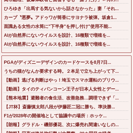
ひろゆき「出馬する気ないから話さなかった」妻「それ...
カープ〝悪夢〟アドゥワが筒香にサヨナラ被弾。坂倉1...
面識ある女性の水筒に"下半身"を押し付け"使用不能...
AIが自然界にないウイルスを設計、16種類で増殖を...
AIが自然界にないウイルスを設計、16種類で増殖を...
PGAがディズニーデザインのカードケースを8月7日...
うちの猫がなんか要求する時。２本足で立ち上がって下...
【動画】逃げる判断はやっ！埼玉でスマホ運転のプリウ...
【動画】タイのティパンコーン王子が日本人女性とデー...
【熊本地震】避難者の食生活、改善急務…調理できず「...
【JT杯】斎藤慎太郎八段が伊藤匠二冠に勝ち、準決勝...
F1が2028年の開催地として協議中の場所：ホッケ...
【朗報】グラドル・磯部優花、次に爆売れ間違いなしの...