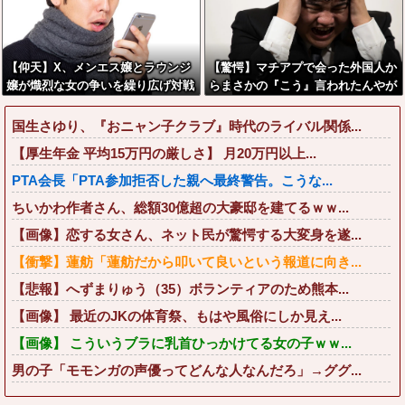
【仰天】X、メンエス嬢とラウンジ
【驚愕】マチアプで会った外国人か
嬢が熾烈な女の争いを繰り広げ対戦
らまさかの『こう』言われたんやが
型になってしまうw w w w w w w
これワイ詰みか？？？？？？？
w
国生さゆり、『おニャン子クラブ』時代のライバル関係...
【厚生年金 平均15万円の厳しさ】 月20万円以上...
PTA会長「PTA参加拒否した親へ最終警告。こうな...
ちいかわ作者さん、総額30億超の大豪邸を建てるｗｗ...
【画像】恋する女さん、ネット民が驚愕する大変身を遂...
【衝撃】蓮舫「蓮舫だから叩いて良いという報道に向き...
【悲報】へずまりゅう（35）ボランティアのため熊本...
【画像】 最近のJKの体育祭、もはや風俗にしか見え...
【画像】 こういうブラに乳首ひっかけてる女の子ｗｗ...
男の子「モモンガの声優ってどんな人なんだろ」→ググ...