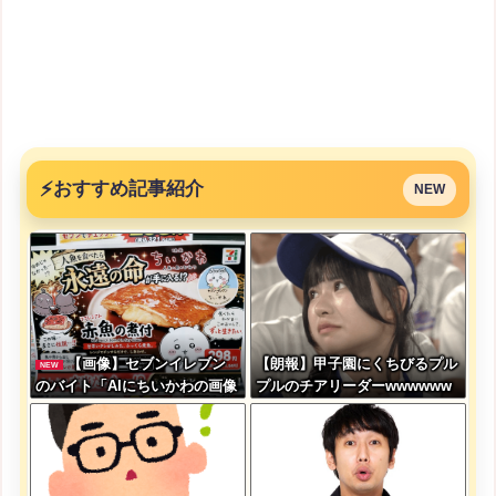
⚡
おすすめ記事紹介
NEW
【画像】セブンイレブン
【朗報】甲子園にくちびるプル
NEW
のバイト「AIにちいかわの画像
プルのチアリーダーwwwwww
を食わせてっと………でき
wwww
た！」