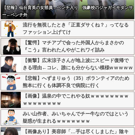
【悲報】仙台育英の女部員←ベンチ入り 強豪校のジャガイモダンサ
ー←ベンチ外
流行を無視したとき「正直ダサくね？」ってなる
ファッション上げてけ
【驚愕】マチアプで会った外国人からまさかの
『こう』言われたんやがこれワイ詰み
か？？？？？？？
【衝撃】広末涼子さんが地上波にスピード復帰で
きる理由←コレ、誰にも分からない模様w w w w w
w w w
【悲報】へずまりゅう（35）ボランティアのため
熊本に行くも体調不良で病院に行く
【画像】温泉の中でこれやる奴ｗｗｗｗｗｗｗｗ
ｗｗｗｗｗｗｗｗ
みい山作者、みいちゃんでチー牛なのではという
疑惑が生まれるｗｗｗｗｗｗｗ
【画像あり】美容師「…手は尽くしました」陰キ