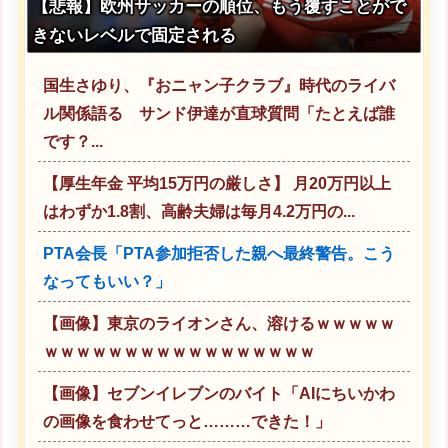
【悲報】欧州サッカーの順位、もう覆すことがで
きないレベルで固定される
国生さゆり、『おニャン子クラブ』時代のライバ
ル関係語る サンド伊達が直球質問「たとえば誰
です？...
【厚生年金 平均15万円の厳しさ】 月20万円以上
はわずか1.8割、高齢夫婦は毎月4.2万円の...
PTA会長「PTA参加拒否した親へ最終警告。こう
なってもいい？」
【画像】東京のライオンさん、溶けるｗｗｗｗｗ
ｗｗｗｗｗｗｗｗｗｗｗｗｗｗｗｗｗ
【画像】セブンイレブンのバイト「AIにちいかわ
の画像を食わせてっと………できた！」