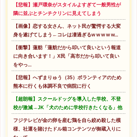
【悲報】瀬戸環奈がスタイルよすぎて一般男性が
隣に並ぶとチンチクリンに見えてしまう
【画像】恋する女さん、ネット民が驚愕する大変
身を遂げてしまう←コレは凄過ぎるw w w w w...
【衝撃】蓮舫「蓮舫だから叩いて良いという報道
に向き合います！」X民「高市だから叩いて良い
をやっ...
【悲報】へずまりゅう（35）ボランティアのため
熊本に行くも体調不良で病院に行く
【超朗報】スクールドッグを導入した学校、不登
校が激減→JK「犬のために学校行きたくなる」他
フジテレビが金の卵を産む鶏を自ら絞め殺した模
様、社運を賭けたドル箱コンテンツが御蔵入りに