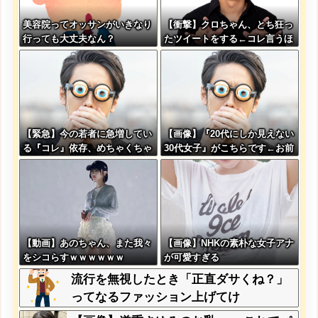
美容院ってオッサンがいきなり
【衝撃】クロちゃん、とち狂っ
行っても大丈夫なん？
たツイートをする←コレ言うほ
どおかしいか？？？？？？
【緊急】今の若者に急増してい
【画像】『20代にしか見えない
る『コレ』依存、めちゃくちゃ
30代女子』がこちらです←お前
深刻な模様w w w w w w w w
らから見てどう？？？？？？？
w w
【動画】あのちゃん、また我々
【画像】NHKの素朴な女子アナ
をシコらすｗｗｗｗｗｗ
が可愛すぎる
流行を無視したとき「正直ダサくね？」
ってなるファッション上げてけ