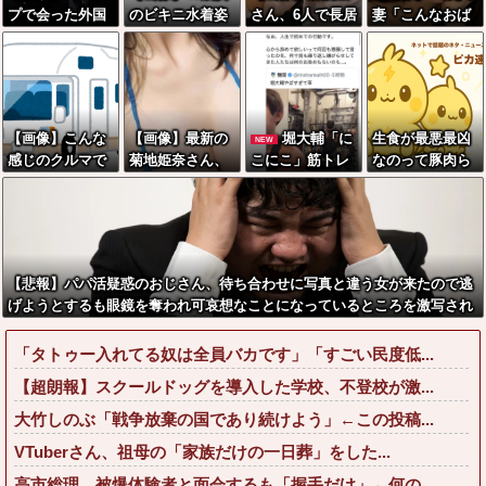
プで会った外国
のビキニ水着姿
さん、6人で長居
妻「こんなおば
人からまさかの
wwwwwwwww
して会計4939円
さんでいい
『こう』言われ
wwwwww
しか使わない客
の…？」
たんやがこれワ
にお気持ち表明
イ詰み
してしまう←コ
か？？？？？？
レどっちが悪い
【画像】こんな
【画像】最新の
堀大輔「に
生食が最悪最凶
NEW
？
ん
感じのクルマで
菊地姫奈さん、
こにこ」筋トレ
なのって豚肉ら
や？？？？？？
車中泊旅したい
乳がとんでもな
中 コメント
しいな
よな？？？
いことになる
「寝たほうが良
い」堀大輔
「！！」筋トレ
器具を破壊
【悲報】パパ活疑惑のおじさん、待ち合わせに写真と違う女が来たので逃
げようとするも眼鏡を奪われ可哀想なことになっているところを激写され
てしまう…
「タトゥー入れてる奴は全員バカです」「すごい民度低...
【超朗報】スクールドッグを導入した学校、不登校が激...
大竹しのぶ「戦争放棄の国であり続けよう」←この投稿...
VTuberさん、祖母の「家族だけの一日葬」をした...
高市総理、被爆体験者と面会するも「握手だけ」←何の...