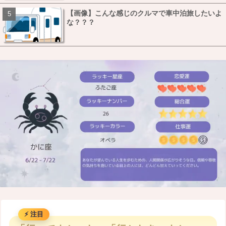
【画像】こんな感じのクルマで車中泊旅したいよ
な？？？
M
u