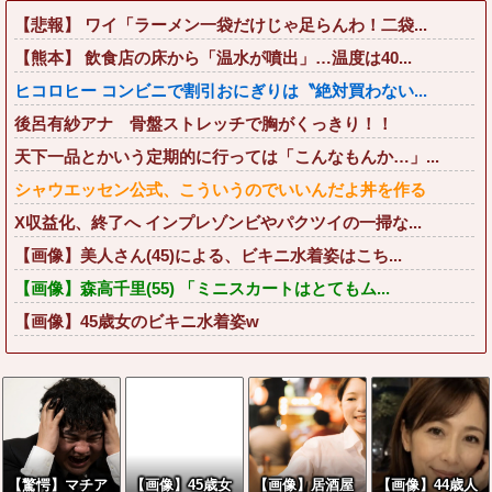
【悲報】 ワイ「ラーメン一袋だけじゃ足らんわ！二袋...
【熊本】 飲食店の床から「温水が噴出」…温度は40...
ヒコロヒー コンビニで割引おにぎりは〝絶対買わない...
後呂有紗アナ 骨盤ストレッチで胸がくっきり！！
天下一品とかいう定期的に行っては「こんなもんか…」...
シャウエッセン公式、こういうのでいいんだよ丼を作る
X収益化、終了へ インプレゾンビやパクツイの一掃な...
【画像】美人さん(45)による、ビキニ水着姿はこち...
【画像】森高千里(55) 「ミニスカートはとてもム...
【画像】45歳女のビキニ水着姿w
【驚愕】マチア
【画像】45歳女
【画像】居酒屋
【画像】44歳人