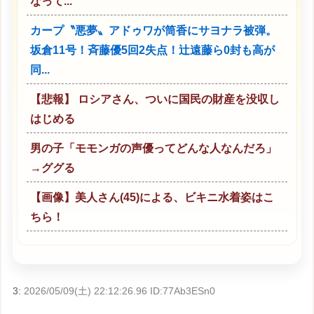
なって...
カープ〝悪夢〟アドゥワが筒香にサヨナラ被弾。
坂倉11号！斉藤優5回2失点！辻遠藤ら0封も高が
同...
【悲報】 ロシアさん、ついに国民の財産を没収し
はじめる
男の子「モモンガの声優ってどんな人なんだろ」
→ググる
【画像】美人さん(45)による、ビキニ水着姿はこ
ちら！
3:
2026/05/09(土) 22:12:26.96 ID:77Ab3ESn0