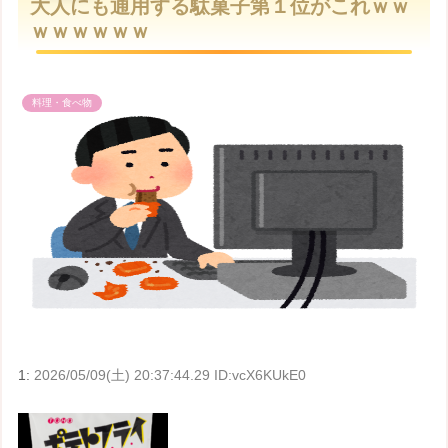
大人にも通用する駄菓子第１位がこれｗｗ
t
ｗｗｗｗｗｗ
e
料理・食べ物
1:
2026/05/09(土) 20:37:44.29 ID:vcX6KUkE0