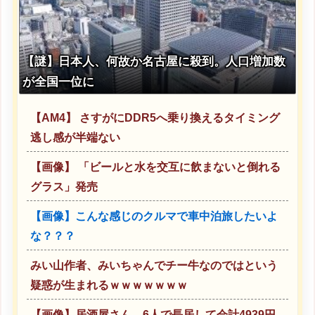
【謎】日本人、何故か名古屋に殺到。人口増加数
が全国一位に
【AM4】 さすがにDDR5へ乗り換えるタイミング
逃し感が半端ない
【画像】 「ビールと水を交互に飲まないと倒れる
グラス」発売
【画像】こんな感じのクルマで車中泊旅したいよ
な？？？
みい山作者、みいちゃんでチー牛なのではという
疑惑が生まれるｗｗｗｗｗｗｗ
【画像】居酒屋さん、6人で長居して会計4939円