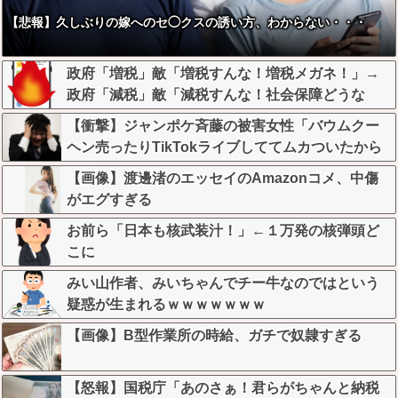
【悲報】久しぶりの嫁へのセ◯クスの誘い方、わからない・・・
政府「増税」敵「増税すんな！増税メガネ！」→
政府「減税」敵「減税すんな！社会保障どうな
る！」
【衝撃】ジャンポケ斉藤の被害女性「バウムクー
ヘン売ったりTikTokライブしててムカついたから
示談しなかった」←コレってさ…
【画像】渡邊渚のエッセイのAmazonコメ、中傷
がエグすぎる
お前ら「日本も核武装汁！」←１万発の核弾頭ど
こに
みい山作者、みいちゃんでチー牛なのではという
疑惑が生まれるｗｗｗｗｗｗｗ
【画像】B型作業所の時給、ガチで奴隷すぎる
【怒報】国税庁「あのさぁ！君らがちゃんと納税