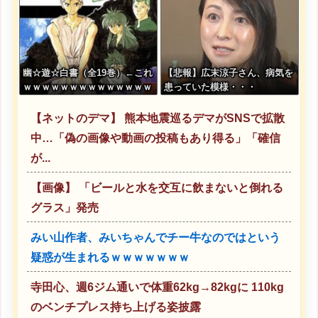
幽☆遊☆白書（全19巻）←これ
【悲報】広末涼子さん、病気を
ｗｗｗｗｗｗｗｗｗｗｗｗｗｗ
患っていた模様・・・
【ネットのデマ】 熊本地震巡るデマがSNSで拡散
中…「偽の画像や動画の投稿もあり得る」「確信
が...
【画像】 「ビールと水を交互に飲まないと倒れる
グラス」発売
みい山作者、みいちゃんでチー牛なのではという
疑惑が生まれるｗｗｗｗｗｗｗ
寺田心、週6ジム通いで体重62kg→82kgに 110kg
のベンチプレス持ち上げる姿披露