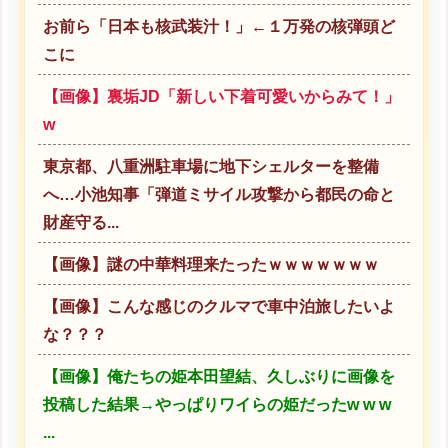
お前ら「日本も核武装汁！」←１万発の核弾頭ど
こに
【画像】裏垢JD「新しい下着可愛いからみて！」
w
東京都、八重洲駐車場に地下シェルターを整備
へ…小池知事「弾道ミサイル攻撃から都民の命と
財産守る...
【画像】謎の中華料理来たったｗｗｗｗｗｗｗ
【画像】こんな感じのクルマで車中泊旅したいよ
な？？？
【画像】俺たちの姫本田望結、久しぶりに画像を
投稿した結果→やっぱりワイらの姫だったw w w
...