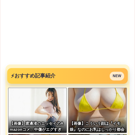
⚡
おすすめ記事紹介
NEW
【画像】渡邊渚のエッセイのA
【画像】こういう顔は『イモ
mazonコメ、中傷がエグすぎ
娘』なのにお乳はしっかり都会