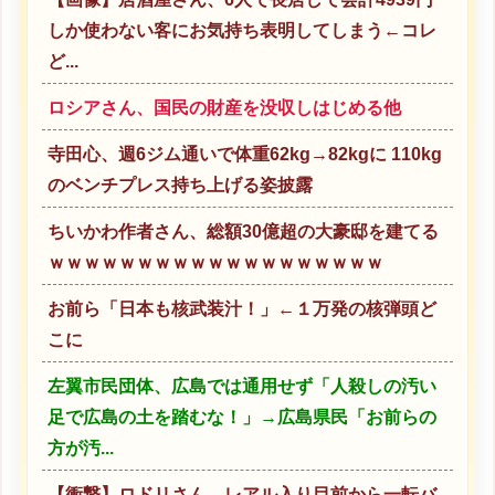
しか使わない客にお気持ち表明してしまう←コレ
ど...
ロシアさん、国民の財産を没収しはじめる他
寺田心、週6ジム通いで体重62kg→82kgに 110kg
のベンチプレス持ち上げる姿披露
ちいかわ作者さん、総額30億超の大豪邸を建てる
ｗｗｗｗｗｗｗｗｗｗｗｗｗｗｗｗｗｗｗ
お前ら「日本も核武装汁！」←１万発の核弾頭ど
こに
左翼市民団体、広島では通用せず「人殺しの汚い
足で広島の土を踏むな！」→広島県民「お前らの
方が汚...
【衝撃】ロドリさん、レアル入り目前から一転バ