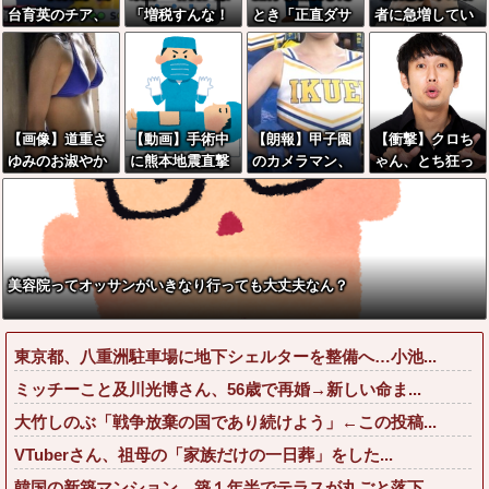
台育英のチア、
「増税すんな！
とき「正直ダサ
者に急増してい
今年も爆乳ワキ
増税メガネ！」
くね？」ってな
る『コレ』依
見せ祭りがシコ
→政府「減税」
るファッション
存、めちゃくち
すぎる
敵「減税すん
上げてけ
ゃ深刻な模様w
な！社会保障ど
w w w w w w w
うなる！」
w w
【画像】道重さ
【動画】手術中
【朗報】甲子園
【衝撃】クロち
ゆみのお淑やか
に熊本地震直撃
のカメラマン、
ゃん、とち狂っ
なお乳が好きな
やばすぎる
チアのナマ腋を
たツイートをす
奴wwwwwww
舐めるように映
る←コレ言うほ
し出してしまう
どおかしい
か？？？？？？
美容院ってオッサンがいきなり行っても大丈夫なん？
東京都、八重洲駐車場に地下シェルターを整備へ…小池...
ミッチーこと及川光博さん、56歳で再婚→新しい命ま...
大竹しのぶ「戦争放棄の国であり続けよう」←この投稿...
VTuberさん、祖母の「家族だけの一日葬」をした...
韓国の新築マンション、築１年半でテラスが丸ごと落下...