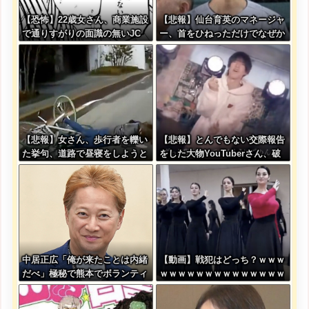
【恐怖】22歳女さん、商業施設
【悲報】仙台育英のマネージャ
で通りすがりの面識の無いJC
ー、首をひねっただけでなぜか
にラリアットして逮捕されてし
ウインクしたことにされてしま
まう・・・
う
【悲報】女さん、歩行者を轢い
【悲報】とんでもない交際報告
た挙句、道路で昼寝をしようと
をした大物YouTuberさん、破
してしまう
局を発表????
中居正広「俺が来たことは内緒
【動画】戦犯はどっち？ｗｗｗ
だべ」極秘で熊本でボランティ
ｗｗｗｗｗｗｗｗｗｗｗｗｗｗ
アをしていた・・・
ｗｗｗ