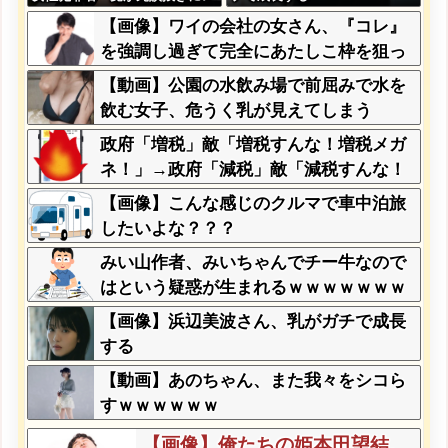
ベル高過ぎる件w w w w w w
【画像】ワイの会社の女さん、『コレ』
w w w
を強調し過ぎて完全にあたしこ枠を狙っ
てるんだがw w w w w w w w w w w w
【動画】公園の水飲み場で前屈みで水を
飲む女子、危うく乳が見えてしまう
政府「増税」敵「増税すんな！増税メガ
ネ！」→政府「減税」敵「減税すんな！
社会保障どうなる！」
【画像】こんな感じのクルマで車中泊旅
したいよな？？？
みい山作者、みいちゃんでチー牛なので
はという疑惑が生まれるｗｗｗｗｗｗｗ
【画像】浜辺美波さん、乳がガチで成長
する
【動画】あのちゃん、また我々をシコら
すｗｗｗｗｗｗ
【画像】俺たちの姫本田望結、