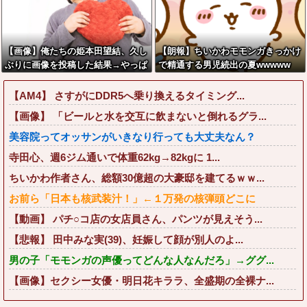
【画像】俺たちの姫本田望結、久し
【朗報】ちいかわモモンガきっかけ
ぶりに画像を投稿した結果→やっぱ
で精通する男児続出の夏wwwww
りワイらの姫だったw w w w w w
w w w w
【AM4】 さすがにDDR5へ乗り換えるタイミング...
【画像】 「ビールと水を交互に飲まないと倒れるグラ...
美容院ってオッサンがいきなり行っても大丈夫なん？
寺田心、週6ジム通いで体重62kg→82kgに 1...
ちいかわ作者さん、総額30億超の大豪邸を建てるｗｗ...
お前ら「日本も核武装汁！」←１万発の核弾頭どこに
【動画】 パチ○コ店の女店員さん、パンツが見えそう...
【悲報】 田中みな実(39)、妊娠して顔が別人のよ...
男の子「モモンガの声優ってどんな人なんだろ」→ググ...
【画像】セクシー女優・明日花キララ、全盛期の全裸ナ...