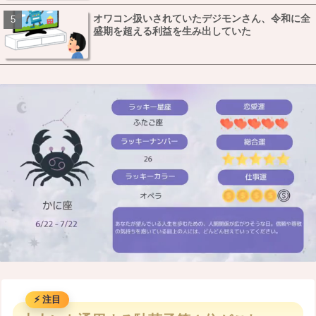
オワコン扱いされていたデジモンさん、令和に全
盛期を超える利益を生み出していた
M
u