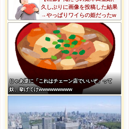
久しぶりに画像を投稿した結果
→やっぱりワイらの姫だったw
w w w w w w w w w
じゃあ逆に「これはチェーン店でいいぞ」って
奴、挙げてけwwwwwwwww