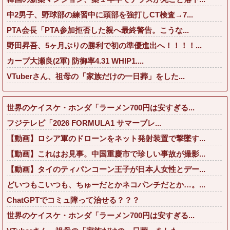
中2男子、野球部の練習中に頭部を強打しCT検査→7...
PTA会長「PTA参加拒否した親へ最終警告。こうな...
野田昇吾、5ヶ月ぶりの勝利で初の準優進出へ！！！！...
カープ大瀬良(2軍) 防御率4.31 WHIP1....
VTuberさん、祖母の「家族だけの一日葬」をした...
世界のケイスケ・ホンダ「ラーメン700円は安すぎる...
フジテレビ「2026 FORMULA1 サマーブレ...
【動画】ロシア軍のドローンをネット発射装置で撃墜す...
【動画】これはお見事。中国重慶市で珍しい事故が撮影...
【動画】タイのティパンコーン王子が日本人女性とデー...
どいつもこいつも、ちゅーだとかネコパンチだとか…。...
ChatGPTでコミュ障って治せる？？？
世界のケイスケ・ホンダ「ラーメン700円は安すぎる...