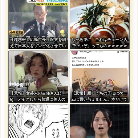
【超悲報】広島市長、呪文を唱
じゃあ逆に「これはチェーン店
えて日本人をゾンビ化させてい
でいいぞ」ってものｗｗｗｗｗ
ると非難されてしまう
ｗｗｗ
【悲報】女芸人の吉住さん(3
【悲報】親「うちの子にはゲー
6)、メイクしたら普通に美人の
ムは買い与えません。本だけで
部類だったと判明
十分」→結果ｗｗｗ