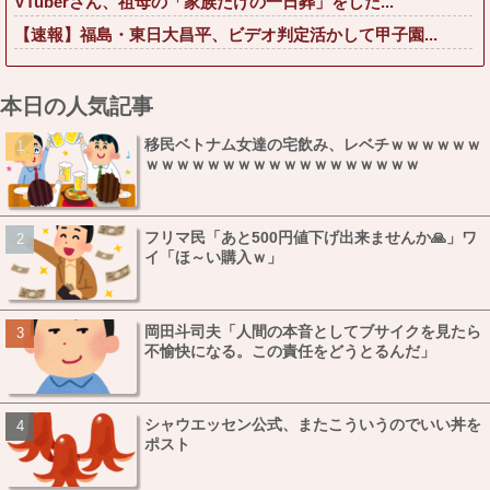
VTuberさん、祖母の「家族だけの一日葬」をした...
【速報】福島・東日大昌平、ビデオ判定活かして甲子園...
本日の人気記事
移民ベトナム女達の宅飲み、レベチｗｗｗｗｗｗ
ｗｗｗｗｗｗｗｗｗｗｗｗｗｗｗｗｗｗ
フリマ民「あと500円値下げ出来ませんか🙏」ワ
イ「ほ～い購入ｗ」
岡田斗司夫「人間の本音としてブサイクを見たら
不愉快になる。この責任をどうとるんだ」
シャウエッセン公式、またこういうのでいい丼を
ポスト