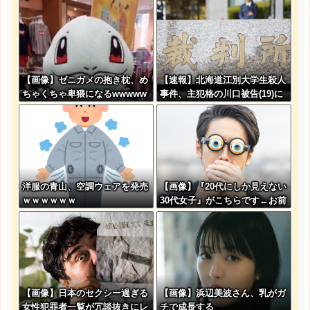
る
っ子な女子wwww
【画像】ゼニガメの抱き枕、め
【速報】北海道江別大学生殺人
ちゃくちゃ卑猥になるwwwww
事件、主犯格の川口被告(19)に
ww
無期懲役の判決←これ、妥当だ
と思う？？？？？？
洋服の青山、空調ウェアを発売
【画像】『20代にしか見えない
ｗｗｗｗｗｗ
30代女子』がこちらです←お前
らから見てどう？？？？？？？
【画像】日本のセクシー過ぎる
【画像】浜辺美波さん、乳がガ
女性犯罪者一覧が冗談抜きにレ
チで成長する