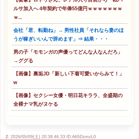
ルサ加入へ 4年契約で年俸55億円ｗｗｗｗｗｗｗ
ｗ...
会社「君、転勤ね」→ 男性社員「それなら妻のほ
うが稼ぎいいんで辞めます」⇒ 結果・・・
男の子「モモンガの声優ってどんな人なんだろ」
→ググる
【画像】裏垢JD「新しい下着可愛いからみて！」
w
【画像】セクシー女優・明日花キララ、全盛期の
全裸ナマ乳がヌケる
2:
2026/05/09(土) 20:38:46.33 ID:A65DzmzL0