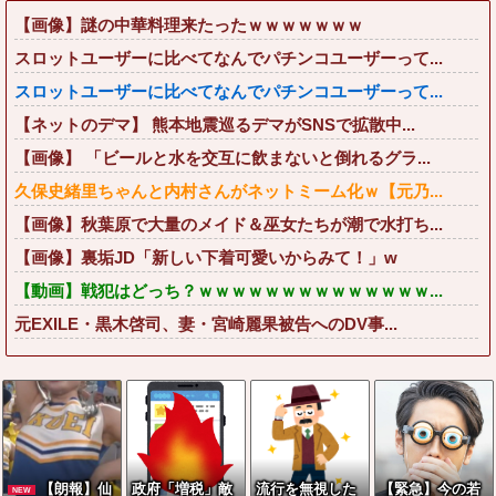
【画像】謎の中華料理来たったｗｗｗｗｗｗｗ
スロットユーザーに比べてなんでパチンコユーザーって...
スロットユーザーに比べてなんでパチンコユーザーって...
【ネットのデマ】 熊本地震巡るデマがSNSで拡散中...
【画像】 「ビールと水を交互に飲まないと倒れるグラ...
久保史緒里ちゃんと内村さんがネットミーム化ｗ【元乃...
【画像】秋葉原で大量のメイド＆巫女たちが潮で水打ち...
【画像】裏垢JD「新しい下着可愛いからみて！」w
【動画】戦犯はどっち？ｗｗｗｗｗｗｗｗｗｗｗｗｗｗ...
元EXILE・黒木啓司、妻・宮崎麗果被告へのDV事...
【朗報】仙
政府「増税」敵
流行を無視した
【緊急】今の若
NEW