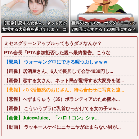
【画像】恋する女さん、ネット民が
世界のケイスケ・ホンダ「ラーメン
驚愕する大変身を遂げてしまう←コ
700円は安すぎる！2000円にするべ
レは凄過ぎるw w w w w w w w
き」
ミセスグリーンアップルってもうダメなんか？
PTA会長「PTA参加拒否した親へ最終警告。こうな...
【緊急】 ウォーキング中にできる暇つぶしｗｗｗ
【画像】居酒屋さん、6人で長居して会計4939円し...
【画像】恋する女さん、ネット民が驚愕する大変身を遂...
【悲報】パパ活疑惑のおじさん、待ち合わせに写真と違...
【悲報】へずまりゅう（35）ボランティアのため熊本...
【画像】 こういうブラに乳首ひっかけてる女の子ｗｗ...
【画像】Juice=Juice、「ハロ！コン」シャ...
【動画】 ラッキースケベにニヤニヤが止まらない男が...