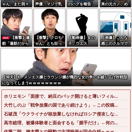
ゃん、また我々
声優、マジで乳
のハグを報告
来の元カノ、め
をシコらすｗｗ
がデカいwwww
「文〇砲より遥
ちゃくちゃエグ
ｗｗｗｗ
wwwww
かに威力は弱い
い乳を持つ
が、僕のノロケ
砲をお見舞いす
る」
【衝撃】蓮
【衝撃】クロち
【動画像】女の
【画像】こんな
NEW
舫「蓮舫だから
ゃん、とち狂っ
子「ウエス
感じのクルマで
叩いて良いとい
たツイートをす
ト？・・・60㎝
車中泊旅したい
う報道に向き合
る←コレ言うほ
だよ！」
よな？？？
います！」X民
どおかしい
「高市だから叩
か？？？？？？
いて良いをやっ
【仰天】X、メンエス嬢とラウンジ嬢が熾烈な女の争いを繰り広げ対戦型
てるのがお前だ
になってしまうw w w w w w w w
ろ」←これ…w
w
ホリエモン「面接で、納豆のパック開けると薄いフィル...
大竹しのぶ「戦争放棄の国であり続けよう」←この投稿...
石破茂「ウクライナが核放棄しなければロシア侵攻しな...
高市総理、被爆体験者と面会するも「握手だけ」←何の...
佐藤二朗、橋本愛との騒動で主演映画が完全白紙へｗｗ...