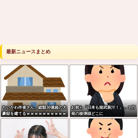
最新ニュースまとめ
ちいかわ作者さん、総額30億超の大
お前ら「日本も核武装汁！」←１万
豪邸を建てるｗｗｗｗｗｗｗｗｗｗ
発の核弾頭どこに
ｗｗｗｗｗｗｗｗｗ