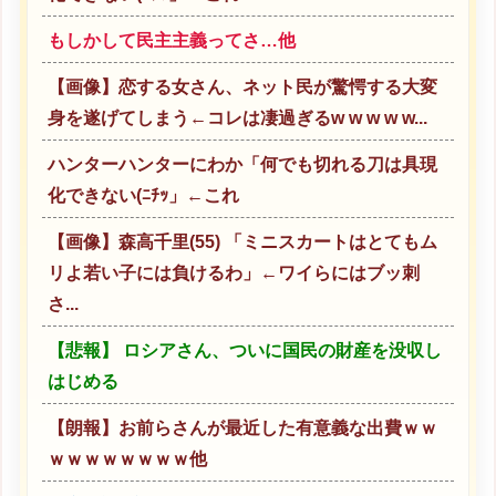
もしかして民主主義ってさ…他
【画像】恋する女さん、ネット民が驚愕する大変
身を遂げてしまう←コレは凄過ぎるw w w w w...
ハンターハンターにわか「何でも切れる刀は具現
化できない(ﾆﾁｯ」←これ
【画像】森高千里(55) 「ミニスカートはとてもム
リよ若い子には負けるわ」←ワイらにはブッ刺
さ...
【悲報】 ロシアさん、ついに国民の財産を没収し
はじめる
【朗報】お前らさんが最近した有意義な出費ｗｗ
ｗｗｗｗｗｗｗｗ他