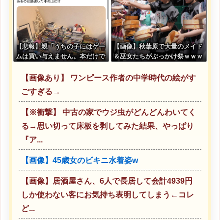
【悲報】親「うちの子にはゲー
【画像】秋葉原で大量のメイド
ムは買い与えません。本だけで
＆巫女たちがぶっかけ祭ｗｗｗ
十分」→結果ｗｗｗ
ｗｗｗｗｗｗｗｗ
【画像あり】 ワンピース作者の中学時代の絵がす
ごすぎる→
【※衝撃】 中古の家でウジ虫がどんどんわいてく
る→思い切って床板を剥してみた結果、やっぱり
『ア...
【画像】45歳女のビキニ水着姿w
【画像】居酒屋さん、6人で長居して会計4939円
しか使わない客にお気持ち表明してしまう←コレ
ど...