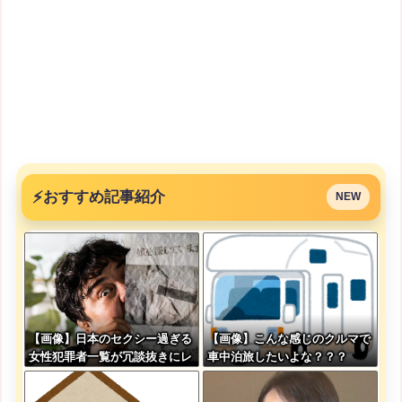
⚡
おすすめ記事紹介
NEW
【画像】日本のセクシー過ぎる
【画像】こんな感じのクルマで
女性犯罪者一覧が冗談抜きにレ
車中泊旅したいよな？？？
ベル高過ぎる件w w w w w w
w w w