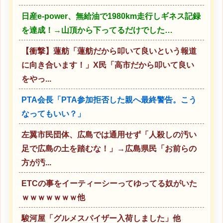
日産e-power、無給油で1980km走行しギネス記録
を達成！→山頂から下ってるだけでした…
【衝撃】蓮舫「蓮舫だから叩いて良いという報道
に向き合います！」X民「高市だから叩いて良い
をやっ...
PTA会長「PTA参加拒否した親へ最終警告。こう
なってもいい？」
左翼市民団体、広島では通用せず「人殺しの汚い
足で広島の土を踏むな！」→広島県民「お前らの
方が汚...
ETCの事をイーティーシーってゆってる奴がいた
ｗｗｗｗｗｗｗ他
駿河屋「グルメスパイザー入荷しました」他