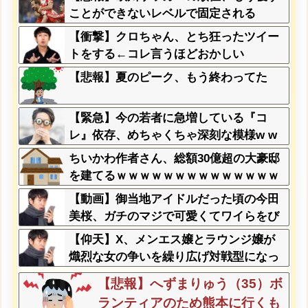
ことができないレベルで固定される
【衝撃】クロちゃん、とち狂ったツイー
トをする←コレ言うほどおかしい
か？？？？？？
【悲報】夏のピーク、もう終わってた
【緊急】今の若者に急増している『コ
レ』依存、めちゃくちゃ深刻な模様w w
w w w w w w w w
ちいかわ作者さん、総額30億超の大豪邸
を建てるｗｗｗｗｗｗｗｗｗｗｗｗｗｗ
ｗｗｗｗｗ
【動画】御当地アイドルだった頃の今田
美桜、ガチのマジで可愛くてワイらをび
びらせまくってしまうw w w w w w w w
【仰天】X、メンエス嬢とラウンジ嬢が
熾烈な女の争いを繰り広げ対戦型になっ
てしまうw w w w w w w w
【悲報】へずまりゅう（35）ボ
ランティアのため熊本に行くも