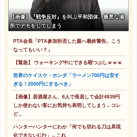
【画像】『戦争反対』を叫ぶ平和団体、最悪な場
所でデモをしてしまう
PTA会長「PTA参加拒否した親へ最終警告。こう
なってもいい？」
【緊急】 ウォーキング中にできる暇つぶしｗｗｗ
世界のケイスケ・ホンダ「ラーメン700円は安す
ぎる！2000円にするべき」
【画像】居酒屋さん、6人で長居して会計4939円
しか使わない客にお気持ち表明してしまう←コレ
ど...
ハンターハンターにわか「何でも切れる刀は具現
化できない(ﾆﾁｯ」←これ