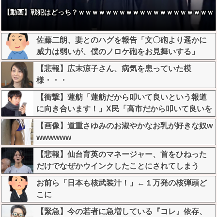
【動画】戦犯はどっち？ｗｗｗｗｗｗｗｗｗｗｗｗｗｗｗｗｗｗｗｗ
佐藤二朗、妻とのハグを報告「文〇砲より遥かに
威力は弱いが、僕のノロケ砲をお見舞いする」
【悲報】広末涼子さん、病気を患っていた模
様・・・
【衝撃】蓮舫「蓮舫だから叩いて良いという報道
に向き合います！」X民「高市だから叩いて良いを
やってるのがお前だろ」←これ…w w
【画像】道重さゆみのお淑やかなお乳が好きな奴w
wwwwww
【悲報】仙台育英のマネージャー、首をひねった
だけでなぜかウインクしたことにされてしまう
お前ら「日本も核武装汁！」←１万発の核弾頭ど
こに
【緊急】今の若者に急増している『コレ』依存、