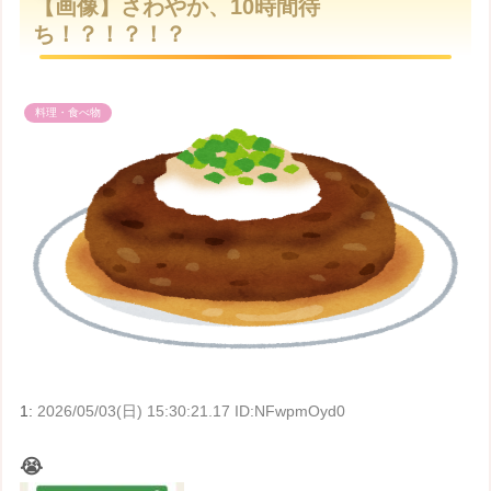
【画像】さわやか、10時間待
t
ち！？！？！？
e
料理・食べ物
1:
2026/05/03(日) 15:30:21.17 ID:NFwpmOyd0
😭