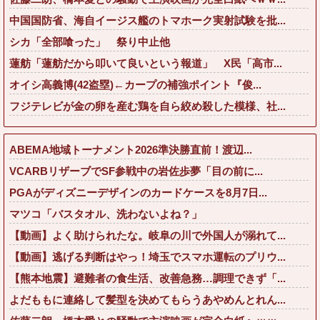
中国国防省、海自イージス艦のトマホーク実射試験を批...
シカ「全部喰った」 祭り中止他
蓮舫「蓮舫だから叩いて良いという報道」 X民「高市...
オイシ高義博(42盗塁)←カープの補強ポイント『俊...
フジテレビが金の卵を産む鶏を自ら絞め殺した模様、社...
ABEMA地域トーナメント2026準決勝直前！渡辺...
VCARBリザーブでSF参戦中の岩佐歩夢「目の前に...
PGAがディズニーデザインのカードケースを8月7日...
マツコ「バスタオル、洗わないよね？」
【動画】よく助けられたな。岐阜の川で外国人が溺れて...
【動画】逃げる判断はやっ！埼玉でスマホ運転のプリウ...
【熊本地震】避難者の食生活、改善急務…調理できず「...
よだももに連絡して髪型を決めてもらうあやめんとれん...