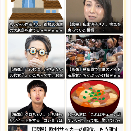
ちいかわ作者さん、総額30億超
【悲報】広末涼子さん、病気を
の大豪邸を建てるｗｗｗｗｗｗ
患っていた模様・・・
ｗｗｗｗｗｗｗｗｗｗｗｗｗ
【画像】『20代にしか見えない
【画像】秋葉原で大量のメイド
30代女子』がこちらです←お前
＆巫女たちがぶっかけ祭ｗｗｗ
らから見てどう？？？？？？？
ｗｗｗｗｗｗｗｗ
【衝撃】クロちゃん、とち狂っ
じゃあ逆に「これはチェーン店
たツイートをする←コレ言うほ
でいいぞ」って奴、挙げてけw
どおかしいか？？？？？？
wwwwwwww
【悲報】欧州サッカーの順位、もう覆す