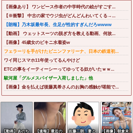
【画像あり】 ワンピース作者の中学時代の絵がすごす...
【※衝撃】 中古の家でウジ虫がどんどんわいてくる→...
【朗報】乃木坂最年長、生足が性的すぎんだろwwww
【動画】 ウェットスーツの脱ぎ方を教える動画、何故...
【画像】45歳女のビキニ水着姿w
フェラーリを手がけたピニンファリーナ、日本の鉄道初...
ワイ同じスマホ11年使ってるんやけど
ETCの事をイーティーシーってゆってる奴がいたｗｗ...
駿河屋「グルメスパイザー入荷しました」他
【画像】金を払えば後藤真希さんのお胸の感触が堪能で...
【動画】あのち
【速報】最近の
佐藤二朗、妻と
【画像】朝倉未