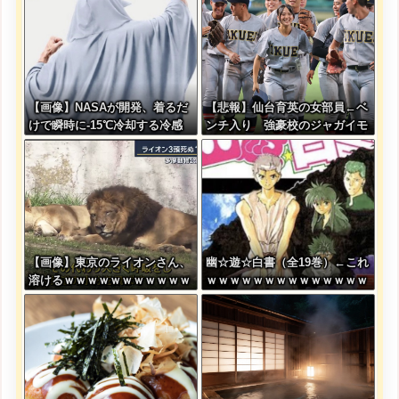
【画像】NASAが開発、着るだ
【悲報】仙台育英の女部員←ベ
けで瞬時に-15℃冷却する冷感
ンチ入り 強豪校のジャガイモ
ポンチョが3,980円ｗｗｗｗｗ
ダンサー←ベンチ外
【画像】東京のライオンさん、
幽☆遊☆白書（全19巻）←これ
溶けるｗｗｗｗｗｗｗｗｗｗｗ
ｗｗｗｗｗｗｗｗｗｗｗｗｗｗ
ｗｗｗｗｗｗｗｗｗｗｗ