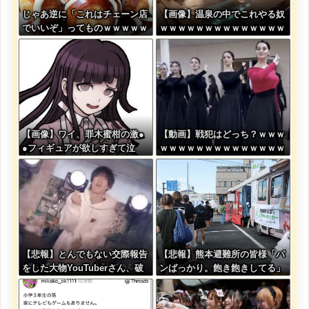
じゃあ逆に「これはチェーン店
【画像】温泉の中でこれやる奴
でいいぞ」ってものｗｗｗｗｗ
ｗｗｗｗｗｗｗｗｗｗｗｗｗｗ
ｗｗｗ
ｗｗ
【画像】ワイ、罪木蜜柑の激●
【動画】戦犯はどっち？ｗｗｗ
●フィギュアが欲しすぎて泣
ｗｗｗｗｗｗｗｗｗｗｗｗｗｗ
く・・・・・・
ｗｗｗ
【悲報】とんでもない交際報告
【悲報】熊本避難所の皆様「パ
をした大物YouTuberさん、破
ンばっかり。飽き飽きしてる」
局を発表????