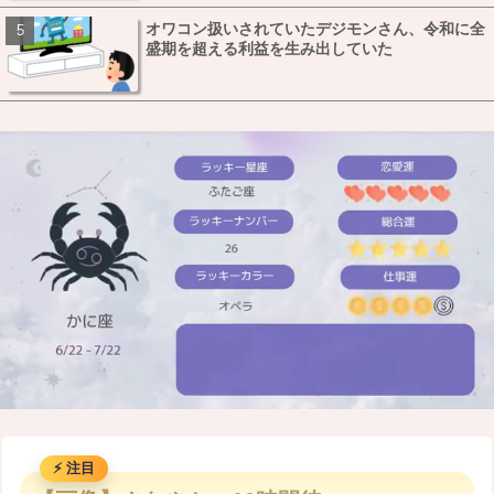
オワコン扱いされていたデジモンさん、令和に全
盛期を超える利益を生み出していた
M
u