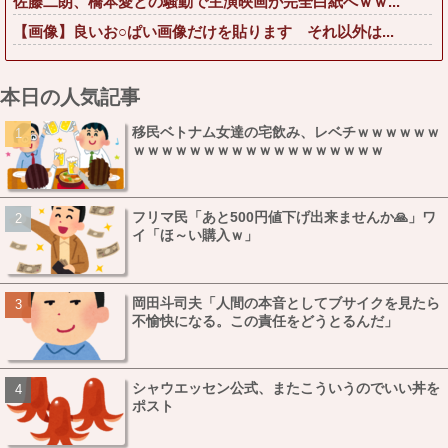
佐藤二朗、橋本愛との騒動で主演映画が完全白紙へｗｗ...
【画像】良いお○ぱい画像だけを貼ります それ以外は...
本日の人気記事
移民ベトナム女達の宅飲み、レベチｗｗｗｗｗｗ
ｗｗｗｗｗｗｗｗｗｗｗｗｗｗｗｗｗｗ
フリマ民「あと500円値下げ出来ませんか🙏」ワ
イ「ほ～い購入ｗ」
岡田斗司夫「人間の本音としてブサイクを見たら
不愉快になる。この責任をどうとるんだ」
シャウエッセン公式、またこういうのでいい丼を
ポスト