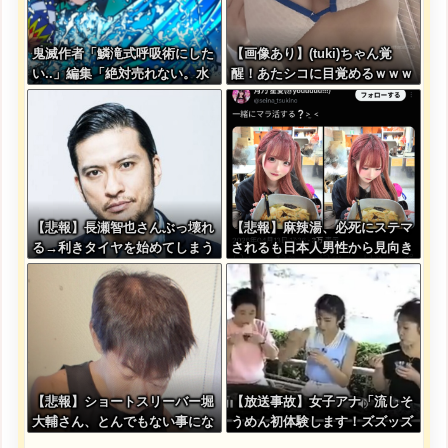
鬼滅作者「鱗滝式呼吸術にした
【画像あり】(tuki)ちゃん覚
い..」編集「絶対売れない。水
醒！あたシコに目覚めるｗｗｗ
の呼吸にしましょう」
ｗｗｗｗｗ
【悲報】長瀬智也さんぶっ壊れ
【悲報】麻辣湯、必死にステマ
る→利きタイヤを始めてしまう
されるも日本人男性から見向き
ｗｗｗｗｗ
もされない・・・
【悲報】ショートスリーバー堀
【放送事故】女子アナ「流しそ
大輔さん、とんでもない事にな
うめん初体験します！ズズッズ
る・・・
ッ…ズッ………ゲホォッ！」