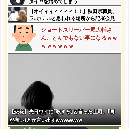
タイヤを始めてしまう
【オイィィィィィィ！！】秋田県職員、
ラ○ホテルと思われる場所から記者会見
に参加してしまった結果w w w w w w w
ショートスリーバー堀大輔さ
w
ん、とんでもない事になるｗｗ
ｗｗｗｗｗｗ
【悲報】先日ワイに｢殺すぞ｣と言った上司、｢胃
が痛い｣とか言い出すwwwwwww