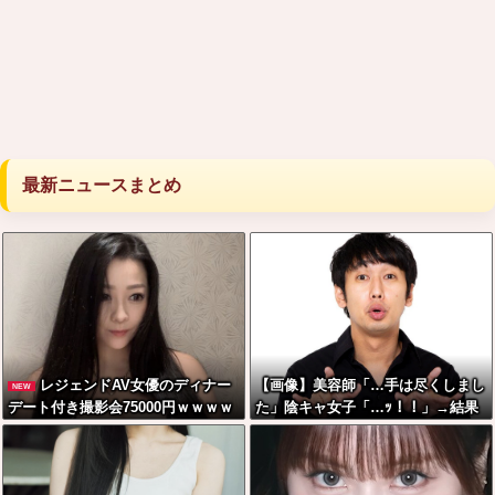
最新ニュースまとめ
レジェンドAV女優のディナー
【画像】美容師「…手は尽くしまし
NEW
デート付き撮影会75000円ｗｗｗｗ
た」陰キャ女子「…ｯ！！」→結果
ｗｗｗｗｗｗ
をご覧くださいw w w w w w w w