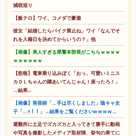
減税巡り
【飯テロ】ワイ、コメダで豪遊
彼女「結婚したらバイク禁止ね」ワイ「なんでそ
れを入籍日を決めてからいうの？」他
【画像】美人すぎる県警本部長がこちらｗｗｗｗ
ｗｗｗｗｗｗ
【怒報】電車乗り込みぼく「おっ、可愛いミニス
カＯＬちゃんの隣あいてんじゃん！座ったろ！」
→結果...
【画像】美容師「…手は尽くしました」陰キャ女
子「…ｯ！！」→結果をご覧くださいw w w w ...
避難所に土足でズカズカと入ってきて勝手に動画
や写真を撮影したメディア取材陣、挙句の果てに