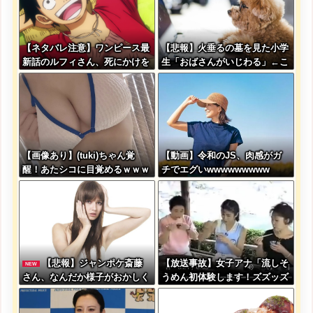
【ネタバレ注意】ワンピース最
【悲報】火垂るの墓を見た小学
新話のルフィさん、死にかけを
生「おばさんがいじわる」←こ
助けてもらったジジイに悪態を
れ、年代とともに変わっていく
吐いてしまう・・・
よな…
【画像あり】(tuki)ちゃん覚
【動画】令和のJS、肉感がガ
醒！あたシコに目覚めるｗｗｗ
チでエグいwwwwwwwww
ｗｗｗｗｗ
【悲報】ジャンポケ斎藤
【放送事故】女子アナ「流しそ
NEW
さん、なんだか様子がおかしく
うめん初体験します！ズズッズ
なってしまった結果…←コレ逆
ッ…ズッ………ゲホォッ！」
に怖くね…？