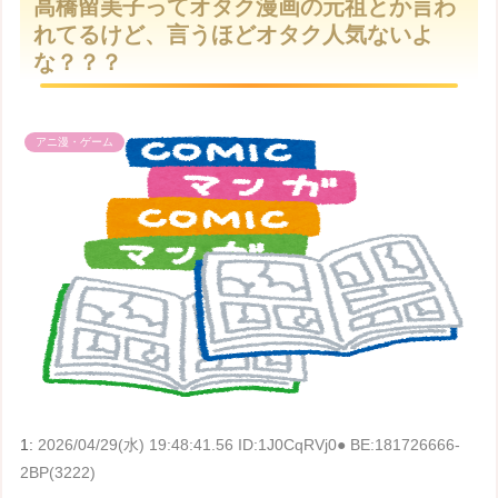
高橋留美子ってオタク漫画の元祖とか言わ
t
れてるけど、言うほどオタク人気ないよ
e
な？？？
アニ漫・ゲーム
1:
2026/04/29(水) 19:48:41.56 ID:1J0CqRVj0● BE:181726666-
2BP(3222)