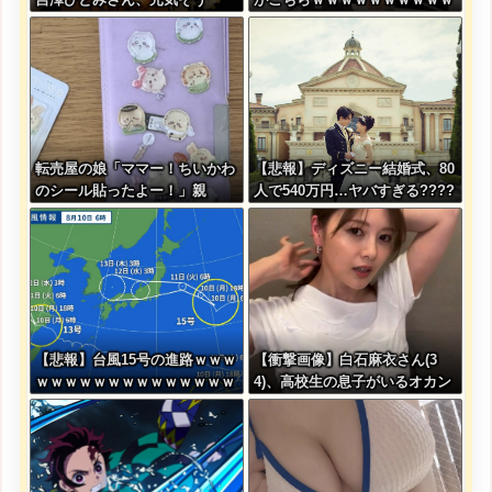
転売屋の娘「ママー！ちいかわ
【悲報】ディズニー結婚式、80
のシール貼ったよー！」親
人で540万円…ヤバすぎる????
「！！！！！！」→
【悲報】台風15号の進路ｗｗｗ
【衝撃画像】白石麻衣さん(3
ｗｗｗｗｗｗｗｗｗｗｗｗｗｗ
4)、高校生の息子がいるオカン
みたいになってしまう・・・