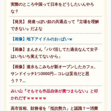
実際のところ中国って日本をどうしたいんやろ
な？
【発見】 発達っぽい奴の共通点って『立場を理解
できない』だよな
【画像】地下アイドルのお○ぱいｗ
【画像】まんさん「パパ活してた過去なんて女子
はいちいち覚えてないから」
【画像】速水もこみちが新オープンしたカフェ、
サンドイッチ1つ3000円←コレは妥当だと思
う？？...
みい山『そもそも作品自体が糞つまらない』と叩
かれだすｗｗｗｗｗ
高市首相、財務省を「抵抗勢力」と認識？ー消費