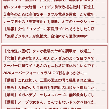
ゼレンスキー大統領、バイデン前米政権を批判「官僚主...
災害等のために高価なポータブル電源を用意、だが数年...
カープ選手の『副業禁止』を決断。オフのトークショー...
【速報】女性「コンビニに家庭用ゴミ出そうとしたら店...
「無縁ビジネス」が急拡大…自治体から遺体1000体...
【北海道八雲町】クマが牧場のヤギを襲撃か…牧場主「...
【悲報】糸谷哲郎さん、死んだメダカのような目つきで...
スーパー店員ワイ「あんのぉ…お盆に連休欲しいんです...
2026スーパーフォーミュラSUGO戦をきっかけに...
【動画】これは怖い。三重の国道23号で撮影された避...
【動画】大阪のゲリラ豪雨を生駒山の山頂から撮影した...
【動画】メガネデブ、めちゃスムーズに無銭飲食してし...
【動画】ノーブラ女さん、とんでもないドスケベお○ぱ...