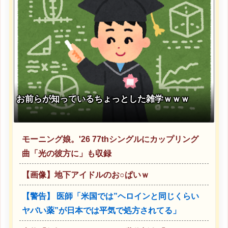
お前らが知っているちょっとした雑学ｗｗｗ
モーニング娘。'26 77thシングルにカップリング
曲「光の彼方に」も収録
【画像】地下アイドルのお○ぱいｗ
【警告】 医師「米国では”ヘロインと同じくらい
ヤバい薬”が日本では平気で処方されてる」