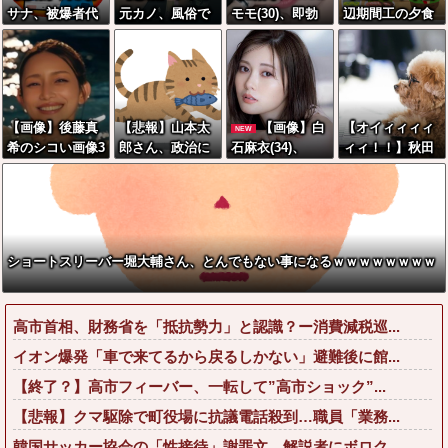
サナ、被爆者代
元カノ、風俗で
モモ(30)、即勃
辺期間工の夕食
表を睨み付けて
見つかるwwww
起してまう衣装
がこちらｗｗｗ
しまいバチクソ
wwwwww
を着てしまうww
ｗｗ
炎上し始めるｗ
www
ｗｗｗｗｗｗｗ
ｗ
【画像】後藤真
【悲報】山本太
【画像】白
【オイィィィィ
NEW
希のシコい画像3
郎さん、政治に
石麻衣(34)、
ィィ！！】秋田
選、ガチでこれ
興味なかった
生々しすぎるボ
県職員、ラ○ホ
wwwwwwww
ディエグすぎる
テルと思われる
wwwwwww
場所から記者会
見に参加してし
まった結果w w
ショートスリーバー堀大輔さん、とんでもない事になるｗｗｗｗｗｗｗｗ
w w w w w w
高市首相、財務省を「抵抗勢力」と認識？ー消費減税巡...
イオン爆発「車で来てるから戻るしかない」避難後に館...
【終了？】高市フィーバー、一転して”高市ショック”...
【悲報】クマ駆除で町役場に抗議電話殺到…職員「業務...
韓国サッカー協会の「性接待」謝罪文、解説者にボロク...