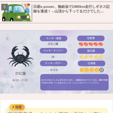
日産e-power、無給油で1980km走行しギネス記
録を達成！→山頂から下ってるだけでした…
M
u