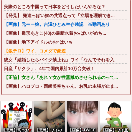
実際のところ中国って日本をどうしたいんやろな？
【発見】 発達っぽい奴の共通点って『立場を理解でき...
【画像】元モー娘。吉澤ひとみ生存確認 ※動画あり
【画像】雛形あきこ(48)の最新水着お●ぱいがめち...
【画像】地下アイドルのお○ぱいｗ
【飯テロ】ワイ、コメダで豪遊
彼女「結婚したらバイク禁止ね」ワイ「なんでそれを入...
日産「サクラ」、4年で国内累計10万台突破！
【正論】女さん「あれ？女が性器舐めさせられるのって...
【画像】ハロプロ・西﨑美空ちゃん、お乳の主張が止ま...
【悲報】高市お
【悲報】ワイの
【画像】TWICE
【画像】ワイ底