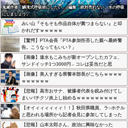
鬼滅作者「鱗滝式呼吸術にしたい..」編集「絶対売れない。水の呼吸
にしましょう」
みい山『そもそも作品自体が糞つまらない』と叩
かれだすｗｗｗｗｗ
【驚愕】PTA会長「PTA参加拒否した親へ最終警
告。こうなってもいい？」
【画像】速水もこみちが新オープンしたカフェ、
サンドイッチ1つ3000円←コレは妥当だと思
う？？？？？？
【画像】美人すぎる県警本部長がこちらｗｗｗｗ
ｗｗｗｗｗｗ
【悲報】高市おサナ、被爆者代表を睨み付けてし
まいバチクソ炎上し始めるｗｗｗｗｗｗｗｗｗ
【オイィィィィィィ！！】秋田県職員、ラ○ホテル
と思われる場所から記者会見に参加してしまった
結果w w w w w w w w
【悲報】山本太郎さん、政治に興味なかった