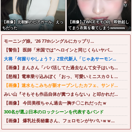
【画像】北朝鮮のビアガール、えっ
【画像】TWICEモモ(30)、即勃起し
ちだった
てまう衣装を着てしまうwwwww
モーニング娘。'26 77thシングルにカップリ...
【警告】 医師「米国では”ヘロインと同じくらいヤバ...
大将「何握りやしょう？」Z世代新人「じゃあサーモン...
【画像】まんさん「パパ活してた過去なんて女子はいち...
【怒報】電車乗り込みぼく「おっ、可愛いミニスカＯＬ...
【画像】速水もこみちが新オープンしたカフェ、サンド...
みい山『そもそも作品自体が糞つまらない』と叩かれだ...
【画像】 今田美桜ちゃん過去一胸チ〇これだったｗ
300名が選ぶ日本のロックシーンを代表するバンド
【画像】 爆乳社長秘書さん、フェロモンがヤバいｗｗ...