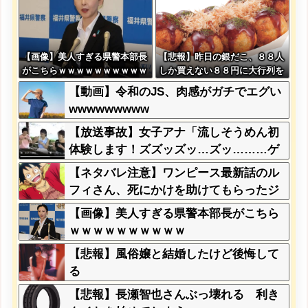
【画像】美人すぎる県警本部長
【悲報】昨日の銀だこ、８８人
がこちらｗｗｗｗｗｗｗｗｗｗ
しか買えない８８円に大行列を
なす都民コチラ・・・
【動画】令和のJS、肉感がガチでエグい
wwwwwwwww
【放送事故】女子アナ「流しそうめん初
体験します！ズズッズッ…ズッ………ゲ
ホォッ！」
【ネタバレ注意】ワンピース最新話のル
フィさん、死にかけを助けてもらったジ
ジイに悪態を吐いてしまう・・・
【画像】美人すぎる県警本部長がこちら
ｗｗｗｗｗｗｗｗｗｗ
【悲報】風俗嬢と結婚したけど後悔して
る
【悲報】長瀬智也さんぶっ壊れる 利き