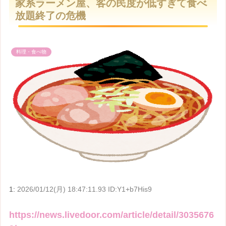
家系ラーメン屋、客の民度が低すぎて食べ
t
放題終了の危機
e
料理・食べ物
1:
2026/01/12(月) 18:47:11.93 ID:Y1+b7His9
https://news.livedoor.com/article/detail/3035676