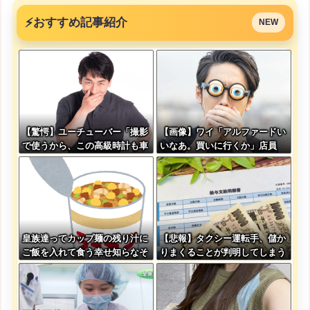
⚡
おすすめ記事紹介
NEW
【驚愕】ユーチューバー「撮影
【画像】ワイ「アルファードい
で使うから、この高級時計も車
いなあ。買いに行くか」店員
もぜ～んぶ経費でタダ！ｗ」←
「ほいっ見積もりな！」ワイ
まさかコレ本気にしてる奴なん
「金額おかしくね？」←お前ら
ておらんよな？よな？w w w w
もそう思うよな？？？？？
w w w w w w w
皇族達ってカップ麺の残り汁に
【悲報】タクシー運転手、儲か
ご飯を入れて食う幸せ知らなそ
りまくることが判明してしまう
うだよなｗ