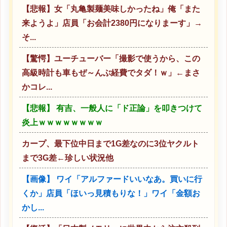
【悲報】女「丸亀製麺美味しかったね」俺「また
来ようよ」店員「お会計2380円になりまーす」→
そ...
【驚愕】ユーチューバー「撮影で使うから、この
高級時計も車もぜ～んぶ経費でタダ！ｗ」←まさ
かコレ...
【悲報】 有吉、一般人に「ド正論」を叩きつけて
炎上ｗｗｗｗｗｗｗｗ
カープ、最下位中日まで1G差なのに3位ヤクルト
まで3G差←珍しい状況他
【画像】 ワイ「アルファードいいなあ。買いに行
くか」店員「ほいっ見積もりな！」ワイ「金額お
かし...