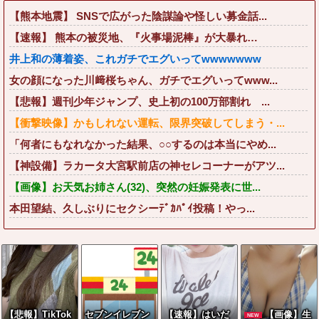
【熊本地震】 SNSで広がった陰謀論や怪しい募金話...
【速報】 熊本の被災地、『火事場泥棒』が大暴れ…
井上和の薄着姿、これガチでエグいってwwwwwww
女の顔になった川﨑桜ちゃん、ガチでエグいってwww...
【悲報】週刊少年ジャンプ、史上初の100万部割れ ...
【衝撃映像】かもしれない運転、限界突破してしまう・...
「何者にもなれなかった結果、○○するのは本当にやめ...
【神設備】ラカータ大宮駅前店の神セレコーナーがアツ...
【画像】お天気お姉さん(32)、突然の妊娠発表に世...
本田望結、久しぶりにセクシーﾃﾞｶﾊﾟｲ投稿！やっ...
【悲報】TikTok
セブンイレブン
【速報】はいだ
【画像】生
NEW