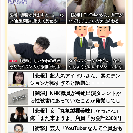
医者「麻酔かけますよー」 わ
【悲報】TikTokerさん、加工が
い(全身麻酔に耐えて見せる！
ハズれてしまいガチで終わる
うおおおおおお！！！！)
【悲報】ちいかわの映画
タイムマシーン3号さん、なん
NEW
を見たイラン人が激怒｢子供に
かちょうどいいポジションにな
見せる内容じゃない｡悪影響は
る
【悲報】超人気アイドルさん、素のテン
計り知れない｣←これw w w w
ションが怖すぎると話題に・・・
w w w w w
【闇深】NHK職員が番組出演タレントか
ら性被害にあっていたことが発覚してし
まう・・・
【悲報】女「丸亀製麺美味しかったね」
俺「また来ようよ」店員「お会計2380円
になりまーす」→その後『こう』なった
【衝撃】芸人「YouTuberなんて全員おも