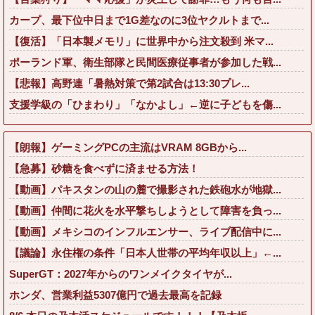
カープ、最下位中日まで1G差なのに3位ヤクルトまで...
【復活】「日本製メモリ」に世界中から注文殺到 米マ...
ポーランド軍、衛生部隊と民間医療従事者が参加した戦...
【悲報】高野連「暑熱対策で第2試合は13:30プレ...
支援学級の「ひまわり」「なかよし」←逆に子どもを傷...
【朗報】ゲーミングPCの主流はVRAM 8GBから...
【急募】砂糖を食べずに済ませる方法！
【動画】パキスタンの山の麓で撮影された鉄砲水が地獄...
【動画】仲間に花火を水平撃ちしようとして障害を負っ...
【動画】メキシコのインフルエンサー、ライブ配信中に...
【議論】永住権の条件「日本人世帯の平均年収以上」←...
SuperGT：2027年からのワンメイクタイヤが...
ホンダ、営業利益5307億円で過去最高を記録