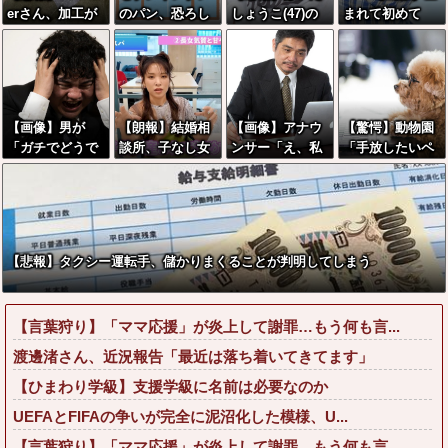
erさん、加工が
のパン、恐ろし
しょうこ(47)の
まれて初めて
ハズれてしまい
く縮小してんの
色白ナマ腋がセ
「■ニス」握っ
ガチで終わる
に話題にならな
クシーすぎる件
て恥ずかしい女
い
www
の子さんwww
【画像】男が
【朗報】結婚相
【画像】アナウ
【驚愕】動物園
「ガチでどうで
談所、子なし女
ンサー「え、私
「手放したいペ
もいい」女の報
は『怪物』と結
がスピードスケ
ットは寄付し
告ランキング、
論づけてしまう
ートのピチピチ
て！餌にするか
圧倒的第１位と
wwwwww
ユニフォーム着
ら！」←これっ
言えば『コレ』
るんですか…？ﾑ
てどうなん？w
w w w w w w w
ﾁｨ！！」←これ
w w w w w w w
【悲報】タクシー運転手、儲かりまくることが判明してしまう
w w w
はお前らに刺さ
w w
るやろw w w w
w w w w
【言葉狩り】「ママ応援」が炎上して謝罪…もう何も言...
渡邊渚さん、近況報告「最近は落ち着いてきてます」
【ひまわり学級】支援学級に名前は必要なのか
UEFAとFIFAの争いが完全に泥沼化した模様、U...
【言葉狩り】「ママ応援」が炎上して謝罪…もう何も言...