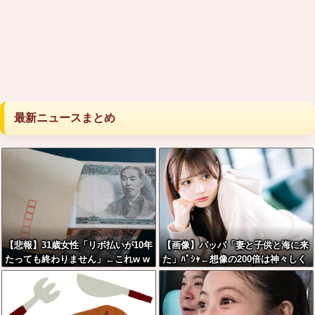
最新ニュースまとめ
【悲報】31歳女性「リボ払いが10年
【画像】パッパ「妻と子供と海に来
たっても終わりません」←これw w
た」ﾊﾟｼｬ←想像の200倍は神々しく
w w w w w
て草