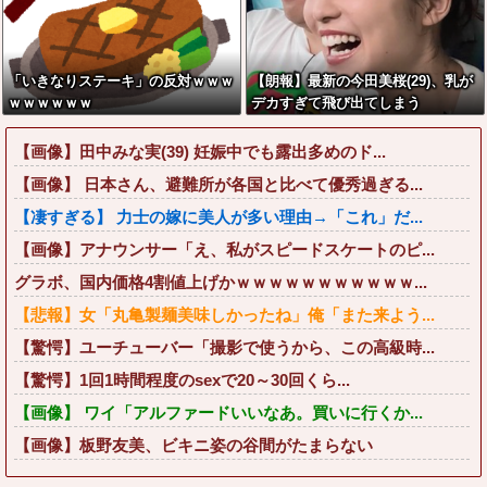
「いきなりステーキ」の反対ｗｗｗ
【朗報】最新の今田美桜(29)、乳が
ｗｗｗｗｗｗ
デカすぎて飛び出てしまう
【画像】田中みな実(39) 妊娠中でも露出多めのド...
【画像】 日本さん、避難所が各国と比べて優秀過ぎる...
【凄すぎる】 力士の嫁に美人が多い理由→「これ」だ...
【画像】アナウンサー「え、私がスピードスケートのピ...
グラボ、国内価格4割値上げかｗｗｗｗｗｗｗｗｗｗｗ...
【悲報】女「丸亀製麺美味しかったね」俺「また来よう...
【驚愕】ユーチューバー「撮影で使うから、この高級時...
【驚愕】1回1時間程度のsexで20～30回くら...
【画像】 ワイ「アルファードいいなあ。買いに行くか...
【画像】板野友美、ビキニ姿の谷間がたまらない