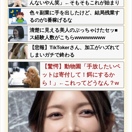
んだが俺悪くないよな？？？？？？？？
んないやん笑」←そもそもこれが始まり
なんだと思うんだがどう思う？？？？？
色々副業に手を出したけど、結局残業す
るのが1番稼げるな
清楚に見える美人のぶっちゃけたセッ■
ス経験人数がこちらwwwwwwww
【悲報】TikTokerさん、加工がハズれて
しまいガチで終わる
【驚愕】動物園「手放したいペ
ットは寄付して！餌にするか
ら！」←これってどうなん？w
w w w w w w w w w