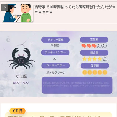
吉野家で16時間粘ってたら警察呼ばれたんだがｗ
ｗｗｗｗｗ
M
u