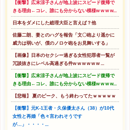
【衝撃】広末涼子さんが地上波にスピード復帰で
きる理由←コレ、誰にも分からない模様w w w w...
日本をダメにした総理大臣と言えば？他
佐藤二朗、妻とのハグを報告「文〇砲より遥かに
威力は弱いが、僕のノロケ砲をお見舞いする」
【画像】日本のセクシー過ぎる女性犯罪者一覧が
冗談抜きにレベル高過ぎる件w w w w w w ...
【衝撃】広末涼子さんが地上波にスピード復帰で
きる理由←コレ、誰にも分からない模様w w w w...
【悲報】 夏のピーク、もう終わってたｗｗｗｗｗ
【衝撃】元K-1王者・久保優太さん（38）が10代
女性と再婚「色々言われそうです
が…」・・・・...