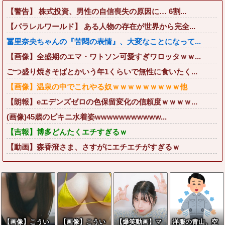
【警告】 株式投資、男性の自信喪失の原因に… 6割...
【パラレルワールド】 ある人物の存在が世界から完全...
冨里奈央ちゃんの『苦悶の表情』、大変なことになって...
【画像】全盛期のエマ・ワトソン可愛すぎワロッタｗｗ...
ごつ盛り焼きそばとかいう年1くらいで無性に食いたく...
【画像】温泉の中でこれやる奴ｗｗｗｗｗｗｗｗｗ他
【朗報】eエデンズゼロの色保留変化の信頼度ｗｗｗｗ...
(画像)45歳のビキニ水着姿wwwwwwwwwww...
【吉報】博多どんたくエチすぎるｗ
【動画】森香澄さま、さすがにエチエチがすぎるｗ
【画像】こうい
【画像】こうい
【爆笑動画】マ
洋服の青山、空