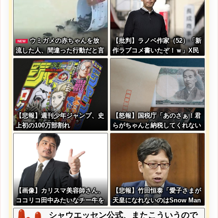
ウミガメの赤ちゃんを放
【批判】ラノベ作家（52）「新
NEW
流した人、間違った行動だと言
作ラブコメ書いたぞ！ｗ」X民
われてしまう
「いい歳こいてラブコメ（笑）
恥ずかしくないの？」←やめた
れｗと話題に
【悲報】週刊少年ジャンプ、史
【怒報】国税庁「あのさぁ！君
上初の100万部割れ
らがちゃんと納税してくれない
とこうなっちゃうけどどうす
る？！」←これw w w w w w
w w
【画像】カリスマ美容師さん、
【悲報】竹田恒泰「愛子さまが
ココリコ田中みたいなチー牛を
天皇になれないのはSnow Man
大変身させた結果がこちらw w
に女がいないのと同じ」X民
シャウエッセン公式、またこういうので