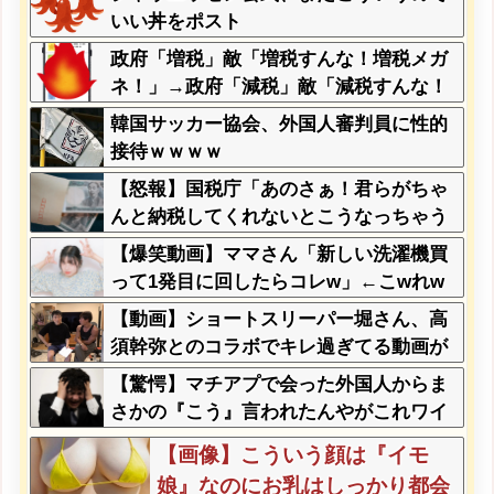
w w w w w w w w w
「養子案はSnow Manに竹田恒
いい丼をポスト
泰が入るようなもの」
政府「増税」敵「増税すんな！増税メガ
ネ！」→政府「減税」敵「減税すんな！
社会保障どうなる！」
韓国サッカー協会、外国人審判員に性的
接待ｗｗｗｗ
【怒報】国税庁「あのさぁ！君らがちゃ
んと納税してくれないとこうなっちゃう
けどどうする？！」←これw w w w w w
【爆笑動画】ママさん「新しい洗濯機買
w w
って1発目に回したらコレw」←こwれw
はw w w w w w w w w w
【動画】ショートスリーパー堀さん、高
須幹弥とのコラボでキレ過ぎてる動画が
ヤバいｗｗｗｗｗ
【驚愕】マチアプで会った外国人からま
さかの『こう』言われたんやがこれワイ
詰みか？？？？？？？
【画像】こういう顔は『イモ
娘』なのにお乳はしっかり都会