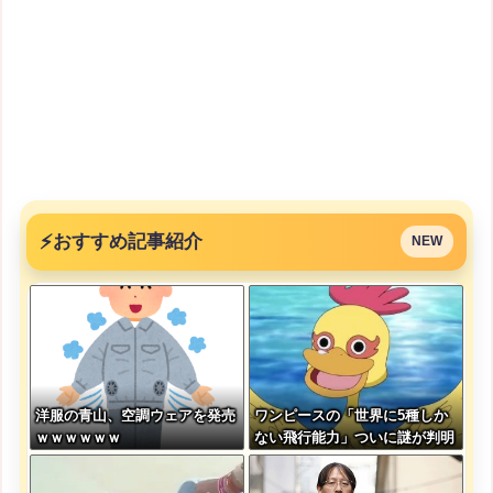
⚡
おすすめ記事紹介
NEW
洋服の青山、空調ウェアを発売
ワンピースの「世界に5種しか
ｗｗｗｗｗｗ
ない飛行能力」ついに謎が判明
するｗｗｗｗ