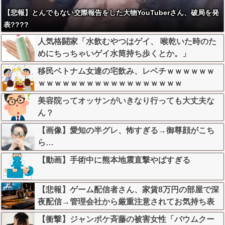
【悲報】とんでもない交際報告をした大物YouTuberさん、破局を発
表????
人気格闘家「水飲むやつはゲイ、 喉乾いた時のた
めにちっちゃいゲイ水筒持ち歩くとか。」
移民ベトナム女達の宅飲み、レベチｗｗｗｗｗｗ
ｗｗｗｗｗｗｗｗｗｗｗｗｗｗｗｗｗｗ
美容院ってオッサンがいきなり行っても大丈夫な
ん？
【画像】愛知の半グレ、怖すぎる→御尊顔がこち
ら…
【動画】手術中に熊本地震直撃やばすぎる
【悲報】ゲーム配信者さん、家賃8万円の部屋で深
夜配信→管理会社から厳重注意されてお気持ち表
明ｗｗｗ
【衝撃】ジャンポケ斉藤の被害女性「バウムクー