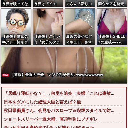
う顔が映ってな
う顔は『イモ
マさん「新しい
調ウェアを発売
い乳の画像が最
娘』なのにお乳
洗濯機買って1発
ｗｗｗｗｗｗ
もえっちwwww
はしっかり都会
目に回したらコ
www
っ子な女子www
レw」←こwれw
w
はw w w w w w
w w w w
【画像】愛知の
【画像】こうい
最近の美少女フ
【画像】SHELL
半グレ、怖すぎ
う『女子のダラ
ィギュア、さす
Yの産後●●●●、
る→御尊顔がこ
しない背中』に
がに太ももが太
たわわ、たわわ
ちら…
勃起する奴www
すぎwwwww
wwww
w
【速報】最近の声優、マジで乳がデカいwwwwwwwww
NEW
「居眠り運転かな？」→何度も追突→夫婦「これは事故...
日本をダメにした総理大臣と言えば？他
秋田県職員さん、会見をバスローブ＆喫煙スタイルで対...
ショートスリーパー堀大輔、高須幹弥にブチギレ
テレビ大好き高齢者の｢テレビ離れ｣が始まった…