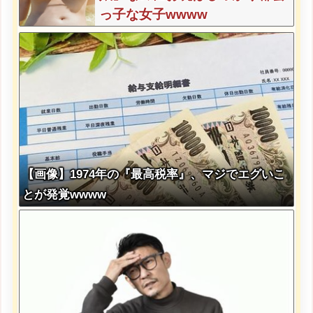
っ子な女子wwww
【画像】1974年の『最高税率』、マジでエグいこ
とが発覚wwww