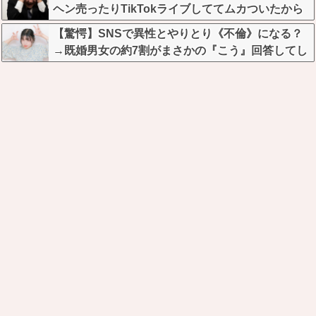
ヘン売ったりTikTokライブしててムカついたから
示談しなかった」←コレってさ…
【驚愕】SNSで異性とやりとり《不倫》になる？
→既婚男女の約7割がまさかの『こう』回答してし
まうw w w w w w w w