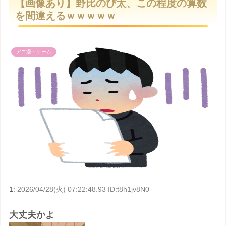
【画像あり】野比のび太、この程度の算数
t
を間違えるｗｗｗｗｗ
e
アニ漫・ゲーム
1:
2026/04/28(火) 07:22:48.93 ID:t8h1jv8N0
大丈夫かよ