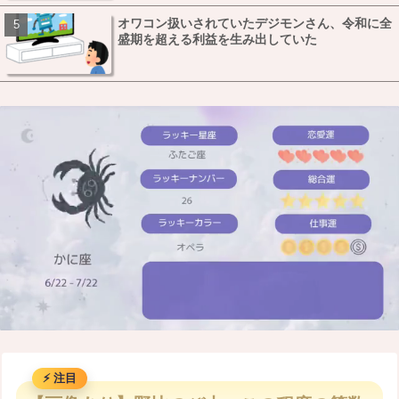
オワコン扱いされていたデジモンさん、令和に全
盛期を超える利益を生み出していた
M
u