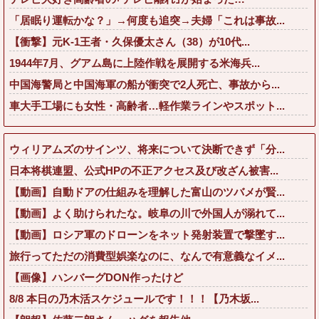
「居眠り運転かな？」→何度も追突→夫婦「これは事故...
【衝撃】元K-1王者・久保優太さん（38）が10代...
1944年7月、グアム島に上陸作戦を展開する米海兵...
中国海警局と中国海軍の船が衝突で2人死亡、事故から...
車大手工場にも女性・高齢者…軽作業ラインやスポット...
ウィリアムズのサインツ、将来について決断できず「分...
日本将棋連盟、公式HPの不正アクセス及び改ざん被害...
【動画】自動ドアの仕組みを理解した富山のツバメが賢...
【動画】よく助けられたな。岐阜の川で外国人が溺れて...
【動画】ロシア軍のドローンをネット発射装置で撃墜す...
旅行ってただの消費型娯楽なのに、なんで有意義なイメ...
【画像】ハンバーグDON作ったけど
8/8 本日の乃木活スケジュールです！！！【乃木坂...