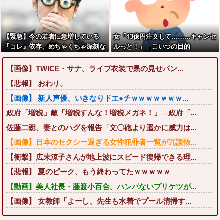
【緊急】今の若者に急増している
女「43億円注文して………キャンセ
『コレ』依存、めちゃくちゃ深刻な
ルっと！」←こいつの目的
模様w w w w w w w w w w
【画像】TWICE・サナ、ライブ衣装で黒の見せパン...
【悲報】 おわり。
【画像】 新人声優、いきなりドエ●チｗｗｗｗｗｗｗ...
政府「増税」敵「増税すんな！増税メガネ！」→政府「...
佐藤二朗、妻とのハグを報告「文〇砲より遥かに威力は...
【画像】日本のセクシー過ぎる女性犯罪者一覧が冗談抜...
【衝撃】広末涼子さんが地上波にスピード復帰できる理...
【悲報】 夏のピーク、もう終わってたｗｗｗｗｗ
【動画】美人社長・藤渡小百合、ハンパないプリケツが...
【画像】 女教師「よーし、先生も水着でプール清掃す...