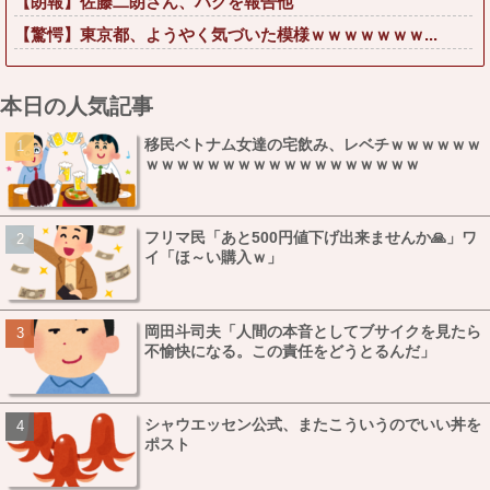
【朗報】佐藤二朗さん、ハグを報告他
【驚愕】東京都、ようやく気づいた模様ｗｗｗｗｗｗｗ...
本日の人気記事
移民ベトナム女達の宅飲み、レベチｗｗｗｗｗｗ
ｗｗｗｗｗｗｗｗｗｗｗｗｗｗｗｗｗｗ
フリマ民「あと500円値下げ出来ませんか🙏」ワ
イ「ほ～い購入ｗ」
岡田斗司夫「人間の本音としてブサイクを見たら
不愉快になる。この責任をどうとるんだ」
シャウエッセン公式、またこういうのでいい丼を
ポスト