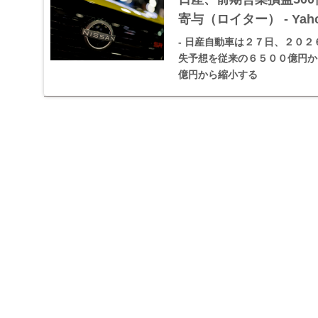
寄与（ロイター） - Yah
- 日産自動車は２７日、２０２
失予想を従来​の６５００億円
億円から縮小する