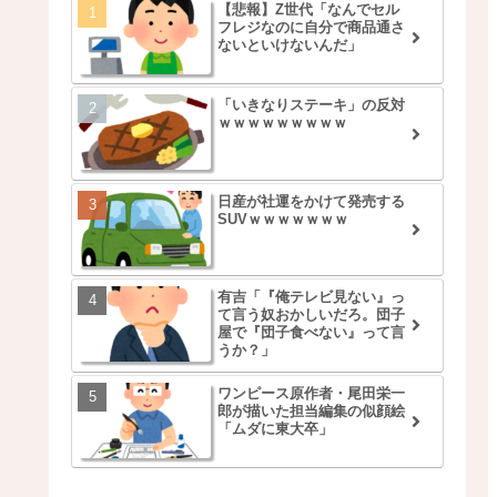
【悲報】Z世代「なんでセル
フレジなのに自分で商品通さ
ないといけないんだ」
「いきなりステーキ」の反対
ｗｗｗｗｗｗｗｗｗ
日産が社運をかけて発売する
SUVｗｗｗｗｗｗｗ
有吉「『俺テレビ見ない』っ
て言う奴おかしいだろ。団子
屋で『団子食べない』って言
うか？」
ワンピース原作者・尾田栄一
郎が描いた担当編集の似顔絵
「ムダに東大卒」