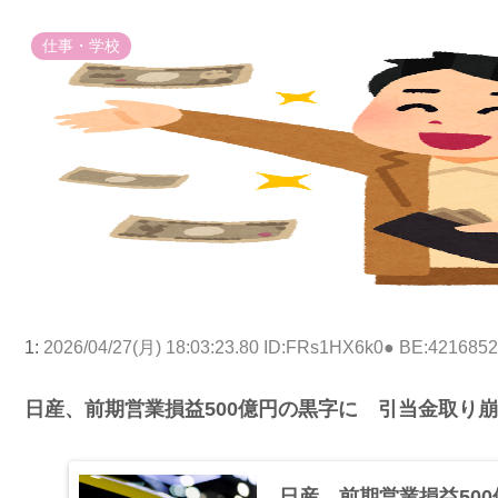
仕事・学校
1:
2026/04/27(月) 18:03:23.80 ID:FRs1HX6k0● BE:421685
日産、前期営業損益500億円の黒字に 引当金取り
日産、前期営業損益50