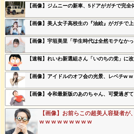
【画像】ジムニーの新車、5ドアがガチで完全体
、登場
ｗ
【画像】美人女子高校生の『油絵』がガチで上手
失った農
【画像】宇垣美里「学生時代は全然モテなかったです
ってくる
【速報】れいわ新選組さん「いのちの党」に改
そばの値
ｗｗｗｗ
【画像】アイドルのオフ会の光景、レベチw w w w 
ｗｗｗｗ
ｗｗｗｗ
【画像】令和最新版のあのちゃん、可愛過ぎてワイ
【画像】お前らこの超美人容疑者が
豪遊、レ
ｗｗｗｗ
w w w w w w w w w