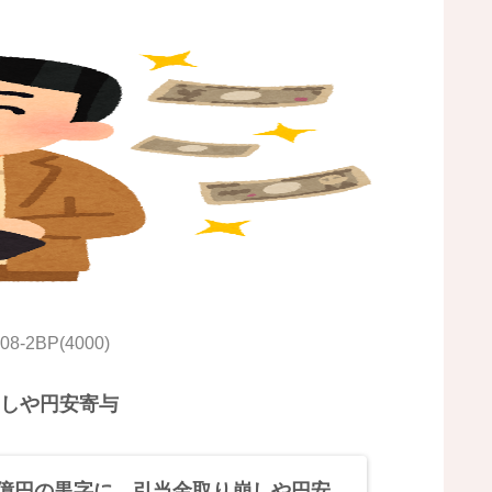
208-2BP(4000)
崩しや円安寄与
0億円の黒字に 引当金取り崩しや円安