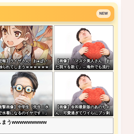
NEW
悲報】ライザさん、お●ぱい
【画像】「マスク美人さん、ま
触られてしまうｗｗｗｗｗｗ
た我々を欺く」←海外でも流行
ｗ
りだした結果がこちらw w w w
w w w
衝撃画像】中学生「先生！水
【画像】令和最新版のあのちゃ
で水着になるのイヤです！」
ん、可愛過ぎてワイらにブッ刺
生「分かった」→結果まさか
さりまくりw w w w w w
まうwwwwwwwww
『こう』なってしまうw w w
w w w