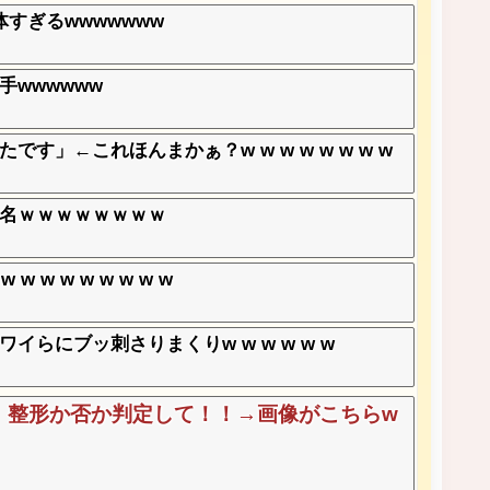
すぎるwwwwwww
wwwwww
」←これほんまかぁ？w w w w w w w w
名ｗｗｗｗｗｗｗｗ
w w w w w w w
らにブッ刺さりまくりw w w w w w
、整形か否か判定して！！→画像がこちらw