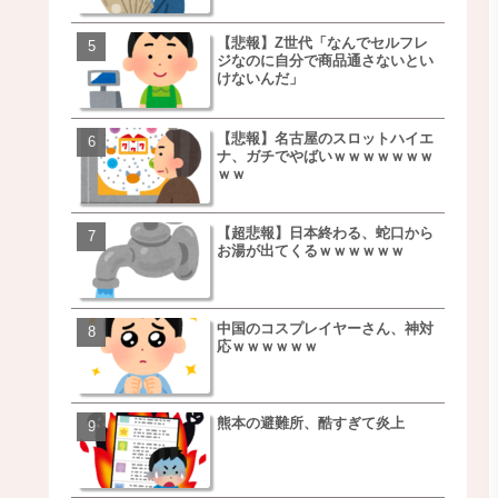
【悲報】Z世代「なんでセルフレ
【朗報】NOギルティ炭酸
ジなのに自分で商品通さないとい
ｗｗｗｗｗｗｗｗｗｗｗ
けないんだ」
【悲報】名古屋のスロットハイエ
【画像】例の梨を5000個
ナ、ガチでやばいｗｗｗｗｗｗｗ
家さん、少し流れが変わ
ｗｗ
【超悲報】日本終わる、蛇口から
【悲報】日本、ついに駅
お湯が出てくるｗｗｗｗｗｗ
段が限界突破ｗｗｗｗｗ
ｗｗｗｗ
中国のコスプレイヤーさん、神対
【悲報】すき家、炎上ｗ
応ｗｗｗｗｗｗ
ｗｗｗｗｗｗｗｗｗｗｗ
ｗｗｗ
熊本の避難所、酷すぎて炎上
【画像】三百円でできる
ベチｗｗｗｗｗｗｗｗｗ
ｗｗｗｗｗｗｗｗｗｗｗ