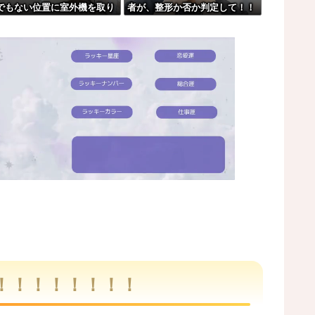
でもない位置に室外機を取り
者が、整形か否か判定して！！
刑←これ…
けブチギレwwwwwwwwww
→画像がこちらw w w w w w w
w w w
ジならヤバくねーか？
w w w w w w w w w ...
可愛過ぎるw w w w w w w ...
M
u
t
！！！！！！！！
e