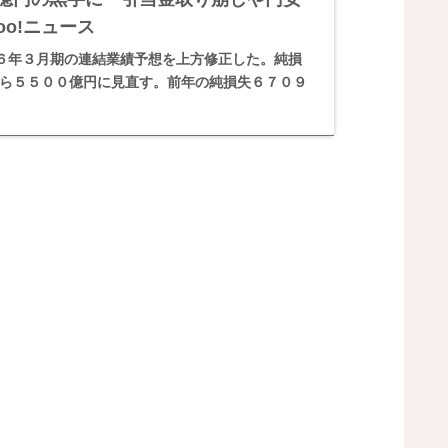
oo!ニュース
６年３月期の‌連結業績予想を上⁠方修正した。純損
から５５００億円に見直す。前年の純‌損失６７０９