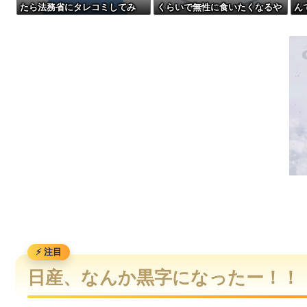
たら法務省にタレコミしてみ
くらいで無性に食いたくなるや
ん
【緊急】お笑いジャングルポケット斉藤慎二被告に懲役7年の求
ろ！意外と仕事するぞ？
つｗｗｗｗｗｗｗｗ
付
【速報】NHK職員が番組出演タレントから性被害！？←コレマ
【画像】お前らこの超美人容疑者が、整形か否か判定して！！→画像がこちら
【画像】俺たちの姫、佳子さまのお気に入りのドレスがこちらです←コレは
日産、なんか黒字になったー！！