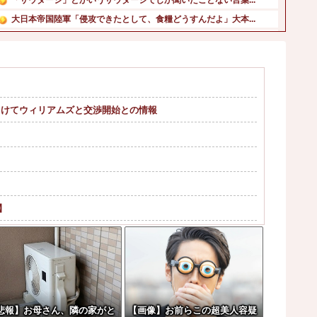
大日本帝国陸軍「侵攻できたとして、食糧どうすんだよ」大本...
韓国人「どうやら五輪サッカー日韓戦でも審判の接待があった...
高市首相への賛同コメントの多さに苛立つ左派、これは不正工...
【画像】メキシコのアニオタ、爆乳ｗｗｗ他
【サッカー界激震】韓国サッカー協会、W杯予選の審判に“性...
に向けてウィリアムズと交渉開始との情報
【悲報】保護者さん「修学旅行は無料化するべき。体験格差を...
【画像】日本共産党の街宣車、ほんと碌でもないな他
】
レコが（ノ∇`）
まう。
ー過ぎてワイらにブッ刺さりまくりw w w ...
悲報】お母さん、隣の家がと
【画像】お前らこの超美人容疑