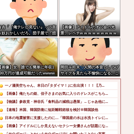
有吉「『俺テレビ見ない』って言
【画像】アイドルのオフ会の光
う奴おかしいだろ。団子屋で『団
景、レベチw w w w w w w w w
子食べない』って言うか？」
w w
【画像】女、誰でも簡単に年収1
岡田斗司夫「人間の本音としてブ
000万円が達成可能だったwwww
サイクを見たら不愉快になる。こ
www
の責任をどうとるんだ」
一ノ瀬美空ちゃん、本日の｢タダイマ！｣に生出演！！！【乃...
【画像】俺たちの姫、佳子さまのお気に入りのドレスがこちら...
【物議】参政党・神谷氏「食料品の減税は愚策」←じゃあ他に...
【速報】米国、韓国防衛に短距離戦術核を検討※韓国談他
日本の地震被害に支援したのに…「韓国産の水は水洗トイレに...
【画像】アイドルにしか見えないセクシー女優さんが話題にな...
「サウダージ」とかいうサウダージでしか聞いたことない言葉...