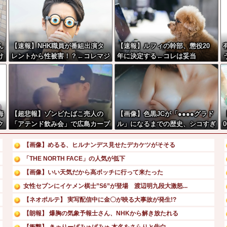
ん
【速報】NHK職員が番組出演タ
【速報】ルフィの幹部、懲役20
け
レントから性被害！？←コレマジ
年に決定する←コレは妥当
ならヤバくねーか？
か？？？？？？？
海
【超悲報】ゾンビたばこ売人の
【画像】色黒JCが「●●●●グラド
ク
「アテンド飲み会」で広島カープ
ル」になるまでの歴史、シコすぎ
ま
田村俊介がセクシー女優と寸止め
るwwww
キスｗｗｗ
【画像】めるる、ヒルナンデス見せたデカケツがそそる
「THE NORTH FACE」の人気が低下
【画像】いい天気だから高ボッチに行って来たった
女性セブンにイケメン棋士”S6”が登場 渡辺明九段大激怒...
【ネオポルテ】 実写配信中に金〇が映る大事故が発生!?
【朗報】 爆胸の気象予報士さん、NHKから解き放たれる
【衝撃】 きゃりーぱみゅぱみゅ 本名をさらりと告白