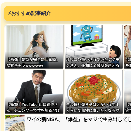
⚡
おすすめ記事紹介
突然現れ
ｗｗｗｗ
【画像】髪型が完全に『鬼頭』
オワコン扱いされていたデジモ
【
な女キャラwwwwww
ンさん、令和に全盛期を超える
を
、吉本を
利益を生み出していた
ｗ
が着てる
ｗｗｗｗ
【衝撃】YouTuber山口達也さ
ごつ盛り焼きそばとかいう年１
【
ん、チェンソーで竹を切るだけ
くらいで無性に食いたくなるや
泳
で600万再生を突破してしまう
つｗｗｗｗｗｗｗｗ
先
に本当の
ワイの新NISA、『爆益』をマジで生み出してし
←正直、こう言うのでいいんだ
の
ｗｗｗｗ
よなw w w w w w w w
w 