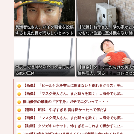
長瀬智也さん、バイク画像を投稿
【悲報】お母さん、隣の家がと
するも見た目が汚らしいとネット
でもない位置に室外機を取り付
の女性たちから批判…謝罪
ブチギレwwwwwwwwww
カフェで長時間パソコン弄ってい
【画像】タトゥーだらけの美人
る奴の正体
鮮料理人、現る！！←コレはセ
シー過ぎてワイらにブッ刺さり
くりw w w w w w w w w
【画像】 「ビールと水を交互に飲まないと倒れるグラス」発...
【画像】 「マスク美人さん、また我々を欺く」←海外でも流...
影山優佳の最新の『下半身』ガチでエグいって・・・
【悲報】 昭和、やばすぎる 昔は良かったって何だよ
【画像】 「マスク美人さん、また我々を欺く」←海外でも流...
【動画】 クソガキロケット、怖すぎる…これよく轢かずに止...
ごつ盛り焼きそばとかいう年１くらいで無性に食いたくなるや...