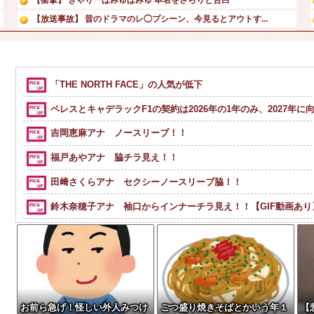
【放送事故】 昔のドラマのレ◯プシーン、今見るとアウトす...
エネ夫に離婚を突きつけたら私の職場(法律事務所)に乗り込...
年収1500万の父が退職。父「退職金も渡したよな？」母「...
【画像】気象予報士・吉井明子、45歳で見せたビキニ姿がH...
「THE NORTH FACE」の人気が低下
【画像】女優・夏菜、ロンハーで無防備パンチラ
ペレスとキャデラックF1の契約は2026年の1年のみ、2027年
吉岡恵麻アナ ノースリーブ！！
福戸あやアナ 脇チラ見え！！
田﨑さくらアナ セクシーノースリーブ脇！！
鈴木奈穂子アナ 袖口からインナーチラ見え！！【GIF動画あり
【動画】地震発生時の熊本総合病院の手術室の様子が(((ﾟДﾟ)))
【動画】両方馬鹿（笑）ミニストップでトラックと衝突したドラ
【動画】ロシアの空挺兵、パラシュートが開かずに墜落してし
【画像】タトゥーだらけの美人海鮮料理人、現る！！←コレはセクシ
お前ら急げ！怪しい外人みつけ
ごつ盛り焼きそばとかいう年１
【