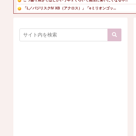
「L／バジリスクIV XB（アクロス）」「eミリオンゴッ...
【速報】NHK職員が番組出演タレントから性被害！？←コレ...
熊さん、人間が勝手に山壊した結果殺されてしまう…これ半分...
【画像】本田翼のミニ丈スカートの美脚がエッチすぎる！
【画像】Kカップお○ぱいを下から眺めるとｗ