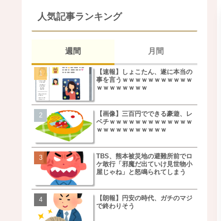
人気記事ランキング
週間
月間
【速報】しょこたん、遂に本当の
松本若菜(42歳)とかいう
事を言うｗｗｗｗｗｗｗｗｗｗｗ
た美人おばさん女優ｗｗ
ｗｗｗｗｗｗｗｗ
ｗ
【画像】三百円でできる豪遊、レ
鬼越トマホーク良ちゃん
ベチｗｗｗｗｗｗｗｗｗｗｗｗｗ
事実上のクビにｗｗｗ
ｗｗｗｗｗｗｗｗｗｗｗ
TBS、熊本被災地の避難所前でロ
【画像】キモいオジサン
ケ敢行「邪魔だ出ていけ見世物小
服一覧がこちらｗｗｗｗ
屋じゃね」と怒鳴られてしまう
ｗ
【朗報】円安の時代、ガチのマジ
【速報】しょこたん、遂
で終わりそう
事を言うｗｗｗｗｗｗｗ
ｗｗｗｗｗｗｗｗ