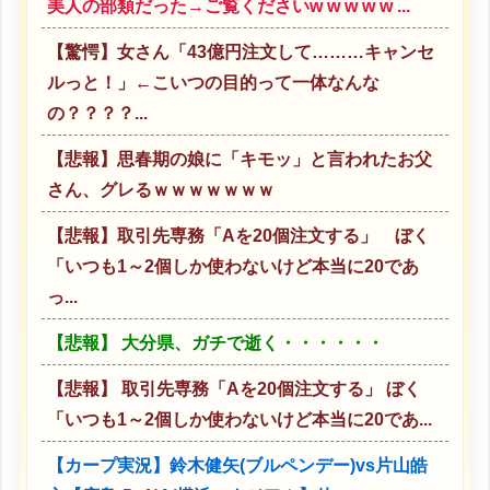
美人の部類だった→ご覧くださいw w w w w ...
【驚愕】女さん「43億円注文して………キャンセ
ルっと！」←こいつの目的って一体なんな
の？？？？...
【悲報】思春期の娘に「キモッ」と言われたお父
さん、グレるｗｗｗｗｗｗｗ
【悲報】取引先専務「Aを20個注文する」 ぼく
「いつも1～2個しか使わないけど本当に20であ
っ...
【悲報】 大分県、ガチで逝く・・・・・・
【悲報】 取引先専務「Aを20個注文する」 ぼく
「いつも1～2個しか使わないけど本当に20であ...
【カープ実況】鈴木健矢(ブルペンデー)vs片山皓