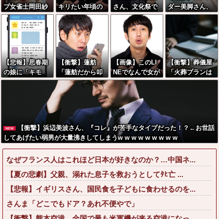
プ女雀士岡田紗
キリたい年頃の
さん、文化祭で
ダー美脚さん、
佳(32)、あたシ
中学生さん、和
コーヒーカップ
とんでもないダ
コ乳プルンプル
彫を入れて人生
を作って大盛り
ンスを披露して
ンダンス
終了へ←これw
あがり←なんか
しまうwwwww
w w w w w
どっかで見たこ
wwww
とあると話題に
【悲報】思春期
【衝撃】蓮舫
【画像】このLI
【衝撃】葬儀屋
の娘に「キモ
「蓮舫だから叩
NEでなんで女が
「火葬プランは
ッ」と言われた
いて良いという
怒ってるのか分
どうなさいます
お父さん、グレ
報道に向き合い
かんない奴はモ
か？」ワイ喪主
るｗｗｗｗｗｗ
ます！」X民
テない奴確定ら
「直葬で(即
ｗ
「高市だから叩
しい←お前らは
答)」→結果ァw
いて良いをやっ
勿論わかるよ
w w w w w w w
【衝撃】浜辺美波さん、『コレ』が苦手なタイプだった！？←お世話
NEW
てるのがお前だ
な？？？？？？
w w
してあげたい弱男が大量沸きしてしまうw w w w w w w w w
ろ」←これ…w
？
w
なぜフランス人はこれほど日本が好きなのか？…中国ネ...
【夏の悲劇】父親、溺れた息子を救おうとしてﾀﾋ亡 ...
【悲報】イギリスさん、国民食を子どもに食わせるのを...
さんま「どこでもドア？あれ不便やで」
【衝撃】熊本空港、全国で最も米軍機が来る空港になっ...