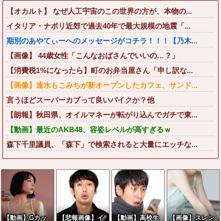
【オカルト】 なぜ人工宇宙のこの世界の方が、本物の...
イタリア・ナポリ近郊で過去40年で最大規模の地震「...
期別のあやてぃーへのメッセージがコチラ！！！【乃木...
【画像】 44歳女性「こんなおばさんでいいの…？」
【消費税1%になったら】町のお弁当屋さん「申し訳な...
【画像】速水もこみちが新オープンしたカフェ、サンド...
言うほどスーパーカブって良いバイクか？他
【朗報】秋田県、オイルマネーが転がり込んでガチで東...
【動画】最近のAKB48、容姿レベルが高すぎるｗ
森下千里議員、「森下」で検索されると大量にエッチな...
【動画】Gカッ
【悲報画像】イ
【動画】高校生
【画像】スレン