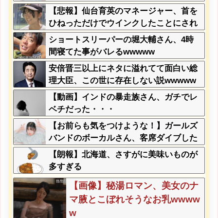
一体なんなの？？？？？？？
【悲報】仙台育英のマネージャー、首を
ひねっただけでウインクしたことにされ
てしまうｗｗｗ
ショートスリーパーの堀大輔さん、4時
間寝てた事がバレるwwwww
安倍晋三以上にネタに溢れてて面白い総
理大臣、この世に存在しない説wwwww
ww
【動画】インドの暴走族さん、ガチでレ
ベチだった・・・
【お前らも気をつけような！】ガールズ
バンドのボーカルさん、客席ダイブした
結果『こう』なってしまいお気持ち表明
【朗報】北海道、さすがに美味いものが
してしまう…
多すぎる
【画像】秘湯ロマン、美女のナ
マ腋とこぼれそうなお乳wwww
w