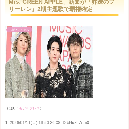
Mrs. GREEN APPLE、新曲が『葬送のフ
t
リーレン』2期主題歌で覇権確定
e
芸能・アイドル
（出典：
モデルプレス
）
1:
2026/01/11(日) 18:53:26.09 ID:bNuzhWtm9