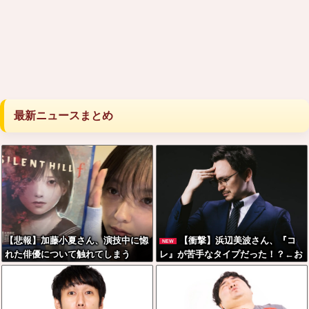
最新ニュースまとめ
【悲報】加藤小夏さん、演技中に惚
【衝撃】浜辺美波さん、『コ
NEW
れた俳優について触れてしまう
レ』が苦手なタイプだった！？←お
世話してあげたい弱男が大量沸きし
てしまうw w w w w w w w w