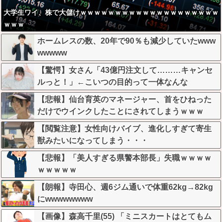
大学生ワイ、株で大儲けｗｗｗｗｗｗｗｗｗｗｗｗｗｗｗｗｗｗｗｗ
ｗｗｗ
ホームレスの数、20年で90％も減少していたwww
wwwww
【驚愕】女さん「43億円注文して………キャンセ
ルっと！」←こいつの目的って一体なんな
の？？？？？？？
【悲報】仙台育英のマネージャー、首をひねった
だけでウインクしたことにされてしまうｗｗｗ
【閲覧注意】女性向けバイブ、進化しすぎて寄生
獣みたいになってしまう・・・
【悲報】「美人すぎる県警本部長」失職ｗｗｗｗ
ｗｗｗｗｗ
【朗報】寺田心、週6ジム通いで体重62kg→82kg
にwwwwwwww
【画像】森高千里(55) 「ミニスカートはとてもム