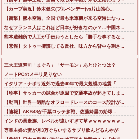
【カープ実況】鈴木健矢(ブルペンデー)vs片山皓心...
【衝撃】熊本空港、全国で最も米軍機が来る空港になっ...
なぜフランス人はこれほど日本が好きなのか？…中国ネ...
熊本避難所で大工が手伝おうとしたら「勝手な事するな...
【悲報】タトゥー擁護してる反社、味方から背中を刺さ...
三大王道寿司「まぐろ」「サーモン」あとひとつは？
ノートPCのメモリ足りない
イタリア・ナポリ近郊で過去40年で最大規模の地震「...
【珍事】サッカーの試合が原因で交通事故が起きてしま...
【動画】世界一過酷なオフロードレースのコース設計が...
【速報】AKB48が千葉ロッテ参戦、佐藤綺星の始球...
インドの暴走族、レベルが違いすぎて草ｗｗｗｗｗｗｗ...
専業主婦の妻が月3万ぐらいするサプリ飲んどるんやが