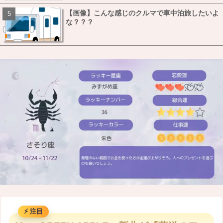
【画像】こんな感じのクルマで車中泊旅したいよ
な？？？
M
u