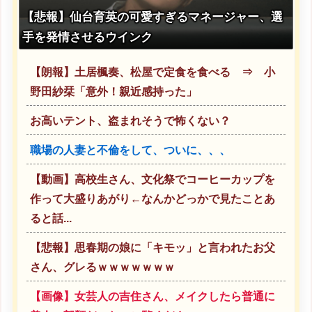
【悲報】仙台育英の可愛すぎるマネージャー、選
手を発情させるウインク
【朗報】土居楓奏、松屋で定食を食べる ⇒ 小
野田紗栞「意外！親近感持った」
お高いテント、盗まれそうで怖くない？
職場の人妻と不倫をして、ついに、、、
【動画】高校生さん、文化祭でコーヒーカップを
作って大盛りあがり←なんかどっかで見たことあ
ると話...
【悲報】思春期の娘に「キモッ」と言われたお父
さん、グレるｗｗｗｗｗｗｗ
【画像】女芸人の吉住さん、メイクしたら普通に