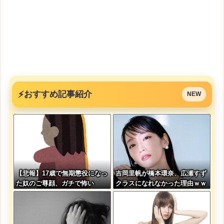
⚡
おすすめ記事紹介
NEW
【悲報】17歳で無期懲役になっ
吉岡里帆が橋本環奈、広瀬すず
た奴のご尊顔、ガチで怖い
クラスになれなかった理由ｗｗ
ｗｗｗｗ