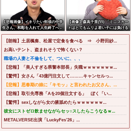
【悲報画像】イキリたい年頃の中学
【画像】森高千里(55) 「ミニスカー
生さん、和彫を入れて人生終了へ←
トはとてもムリよ若い子には負ける
これw w w w w w
わ」←ワイらにはブッ刺さりまくっ
てしまうw w w w w w
【朗報】土居楓奏、松屋で定食を食べる ⇒ 小野田紗...
お高いテント、盗まれそうで怖くない？
職場の人妻と不倫をして、ついに、、、
【悲報】「美人すぎる県警本部長」失職ｗｗｗｗｗｗｗ...
【驚愕】女さん「43億円注文して………キャンセルっ...
【悲報】思春期の娘に「キモッ」と言われたお父さん、...
【悲報】取引先専務「Aを20個注文する」 ぼく「い...
【驚愕】sexしながら女の腋舐めたらｗｗｗｗｗｗ...
彼女にストゼロ飲ませながらセッ○スしたらこうなるｗ...
METALVERSE出演「LuckyFes’26」...