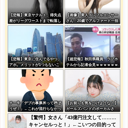
【悲報】東京ヤクルト、得失点
【画像】美人インフルエンサー
差がリーグワーストまで転落し
さん「20歳でアルファード一括
てしまう
で買えちゃう私って素敵」←こ
れってガチなん？それともネタ
なん？w w w w w w w w w
【悲報】東京に住んでるやつ、
【超悲報】秋田県職員、ラブホ
アホ。メリットが1つもないこ
テルから記者会見ｗｗｗｗｗｗ
とが判明
ｗｗｗ
チー牛「デブの事豚丼って呼ぼ
【お前らも気をつけような！】
うぜ！」←これが流行らなかっ
ガールズバンドのボーカルさ
た理由
ん、客席ダイブした結果『こ
【驚愕】女さん「43億円注文して………
う』なってしまいお気持ち表明
キャンセルっと！」←こいつの目的って
してしまう…