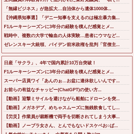
「無縁ビジネス」が急拡大…自治体から遺体1000体...
【沖縄県知事選】「デニー知事を支えるのは極左暴力集...
F1ルーキーシーズンに3年分の経験を積んだ感覚とメ...
戦時中、複数の大学で輸血の人体実験…患者にウマなど...
ゼレンスキー大統領、バイデン前米政権を批判「官僚主...
日産「サクラ」、4年で国内累計10万台突破！
F1ルーキーシーズンに3年分の経験を積んだ感覚とメ...
スーパー店員ワイ「あんのぉ…お盆に連休欲しいんです...
お前らの有益なチャッピー(ChatGPT)の使い方...
【動画】迎撃ミサイルを避けながら船舶にドローンを突...
【動画】メガネデブ、めちゃスムーズに無銭飲食してし...
【労災】作業員が裁断機で両手を切断されてしまう大事...
【動画】ノーブラ女さん、とんでもないドスケベお○ぱ...