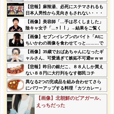
ソードを大公開←これガチだと思
【悲報】麻辣湯、必死にステマされるも
う？？？？？
日本人男性から見向きもされない・・・
【画像】美容師「…手は尽くしました」
陰キャ女子「…ｯ！！」→結果をご覧く
ださいw w w w w w w w
【画像】セブンイレブンのバイト「AIに
ちいかわの画像を食わせてっと………で
きた！」→とんでもないものが出来上が
【画像】35歳でおばあちゃんになったギ
ってしまうw w w w w
ャルさん、可愛過ぎて嫉妬不可避w w w
w w w w w w w w
【悲報】昨日の銀だこ、８８人しか買え
ない８８円に大行列をなす都民コチ
ラ・・・
異なる2つの完成品を組み合わせてさら
にパワーアップする料理「カツカレー」
以外にない
【画像】北朝鮮のビアガール、
えっちだった