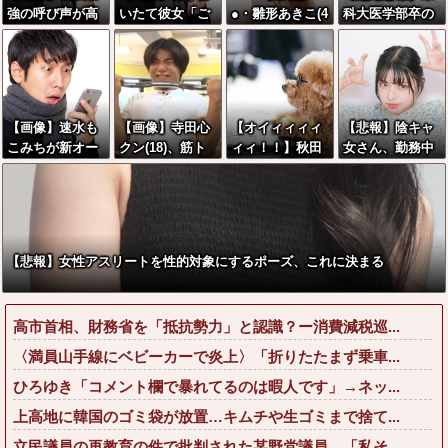
強の呼び声が高
いたて彼女「ご
●・雛形あきこ(4
科大医学部卒の
いこの回転寿
めーんちょびっ
8)さん、22年ぶ
美人YouTuberさ
司、レベチ過ぎ
ツ散らかってる
り写真集wwww
ん、直美でコメ
る→ご覧くださ
けど上がって
wwwww
ント欄が炎上し
いw w w w w w
～！」←お前ら
てしまう…
w
だったらコレ別
【画像】速水も
【画像】寺田心
【オイィィィィ
【悲報】陰キャ
れる
こみちが新オー
クン(18)、筋ト
ィィ！！】秋田
女さん、勤務中
か？？？？？
プンしたカフ
レした結果無事
県職員、ラ○ホ
にBeRealしてる
ェ、サンドイッ
かわいくなる
テルと思われる
同僚をチクって
チ1つ3000円←
場所から記者会
クビにさせたエ
コレは妥当だと
見に参加してし
ピソードを大公
思
まった結果w w
開←これガチだ
【悲報】女性アスリートを性的対象にするポーズ、これに決まる
う？？？？？？
w w w w w w
と思
う？？？？？
高市首相、財務省を「抵抗勢力」と認識？ー消費減税巡...
〈満員山手線にベビーカーで炎上〉「折りたたまず乗車...
ひろゆき「コメント欄で暴れてるのは暇人です」→ネッ...
上高地に韓国のゴミ袋が放置…キムチや生ゴミまで捨て...
立民議員の再教育の件で批判された某野党議員、「私そ...