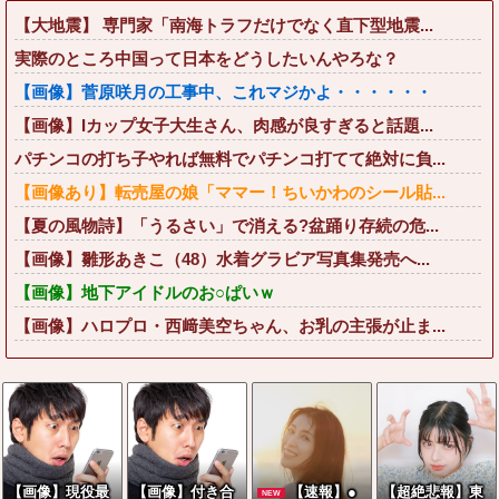
【大地震】 専門家「南海トラフだけでなく直下型地震...
実際のところ中国って日本をどうしたいんやろな？
【画像】菅原咲月の工事中、これマジかよ・・・・・・
【画像】Iカップ女子大生さん、肉感が良すぎると話題...
パチンコの打ち子やれば無料でパチンコ打てて絶対に負...
【画像あり】転売屋の娘「ママー！ちいかわのシール貼...
【夏の風物詩】「うるさい」で消える?盆踊り存続の危...
【画像】雛形あきこ（48）水着グラビア写真集発売へ...
【画像】地下アイドルのお○ぱいｗ
【画像】ハロプロ・西﨑美空ちゃん、お乳の主張が止ま...
【画像】現役最
【画像】付き合
【速報】●
【超絶悲報】東
NEW