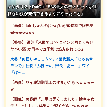
メンタリストDaiGo「SNS最大のデメリットは価
値ない奴が発信できるようになったこと」
【画像】tukiちゃんのおっぱいが成長期で限界突
破wwwwwww
【警告】 医師「米国では”ヘロインと同じくらい
ヤバい薬”が日本では平気で処方されてる」
大将「何握りやしょう？」Z世代新人「じゃあサー
モンで」社長「ぶほっw」部長「あー…」ワイ
「ばっ...
【画像】ワイ底辺期間工の夕食がこちらｗｗｗｗ
ｗ
【画像】美容師「…手は尽くしました」陰キャ女
子「…ｯ！！」→結果をご覧くださいw w w w ...