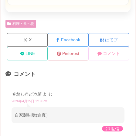
料理・食べ物
X
Facebook
はてブ
LINE
Pinterest
コメント
コメント
名無し@ピカ速
より:
2026年4月25日 1:19 PM
自家製味噌(迫真）
返信