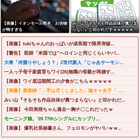
【画像】イオンモール熊本、お供物
みい山『そもそも作品自体が糞つま
が怖すぎる
らない』と叩かれだすｗｗｗｗｗ
【画像】tukiちゃんのおっぱいが成長期で限界突破...
【警告】 医師「米国では”ヘロインと同じくらいヤバ...
大将「何握りやしょう？」Z世代新人「じゃあサーモン...
一人っ子母子家庭育ちワイ(26)無職の母親が再婚す...
【画像】ワイ底辺期間工の夕食がこちらｗｗｗｗｗ
【画像】美容師「…手は尽くしました」陰キャ女子「…...
みい山『そもそも作品自体が糞つまらない』と叩かれだ...
【画像】 今田美桜ちゃん過去一胸チ〇これだったｗ
モーニング娘。'26 77thシングルにカップリ...
【画像】 爆乳社長秘書さん、フェロモンがヤバいｗｗ...