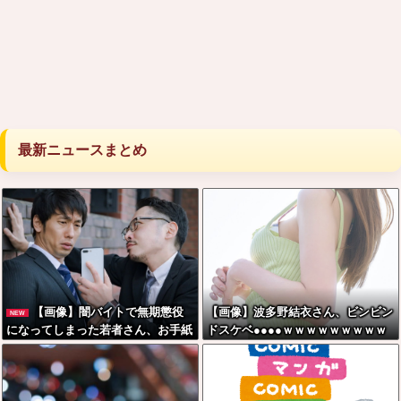
最新ニュースまとめ
【画像】闇バイトで無期懲役
【画像】波多野結衣さん、ビンビン
NEW
になってしまった若者さん、お手紙
ドスケベ●●●●ｗｗｗｗｗｗｗｗｗ
でお気持ち表明した結果本当に自分
ｗ
で書いたの？と疑惑が集中してしま
う…