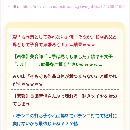
引用元:
https://nova.5ch.io/test/read.cgi/livegalileo/1777083163/
嫁「もう男としてみれない」俺「そうか。じゃあ父と
母として子育て頑張ろう！」→結果ｗｗｗ
【画像】美容師「…手は尽くしました」陰キャ女子
「…ｯ！！」→結果をご覧くださいw w w w ...
みい山『そもそも作品自体が糞つまらない』と叩かれ
だすｗｗｗｗｗ
【悲報】長瀬智也さんぶっ壊れる 利きタイヤを始め
てしまう
パチンコの打ち子やれば無料でパチンコ打てて絶対に
負けないから最強じゃね？？？他