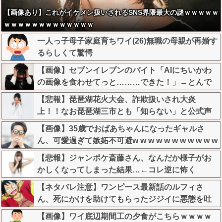
【画像あり】これがイケメン扱いされるSNS界隈最大の謎ｗｗｗｗｗ
ｗｗｗｗｗｗｗｗｗｗｗｗｗ
一人っ子母子家庭育ちワイ(26)無職の母親が再婚す
るらしくて驚愕
【画像】セブンイレブンのバイト「AIにちいかわ
の画像を食わせてっと………できた！」→とんで
もないものが出来上がってしまうw w w w w
【悲報】琵琶湖花火大会、詐欺扱いされ大炎
上！！なお琵琶湖三市とも「知らない」と公式声
明←これどう言うことなんや！？？？？？？？？
【画像】35歳でおばあちゃんになったギャルさ
ん、可愛過ぎて嫉妬不可避w w w w w w w w w w w
【悲報】ジャンポケ斎藤さん、なんだか様子がお
かしくなってしまった結果…←コレ逆に怖く
ね…？
【ネタバレ注意】ワンピース最新話のルフィさ
ん、死にかけを助けてもらったジジイに悪態を吐
いてしまう・・・
【画像】ワイ底辺期間工の夕食がこちらｗｗｗｗ