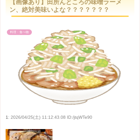
【画像あり】田所んところの味噌ラーメ
t
ン、絶対美味いよな？？？？？？？
e
料理・食べ物
1:
2026/04/25(土) 11:12:43.08 ID:/jtqWTe90