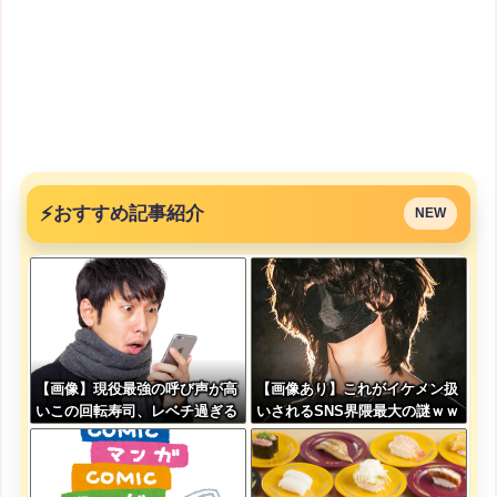
⚡
おすすめ記事紹介
NEW
【画像】現役最強の呼び声が高
【画像あり】これがイケメン扱
いこの回転寿司、レベチ過ぎる
いされるSNS界隈最大の謎ｗｗ
→ご覧くださいw w w w w w
ｗｗｗｗｗｗｗｗｗｗｗｗｗｗ
w
ｗｗ