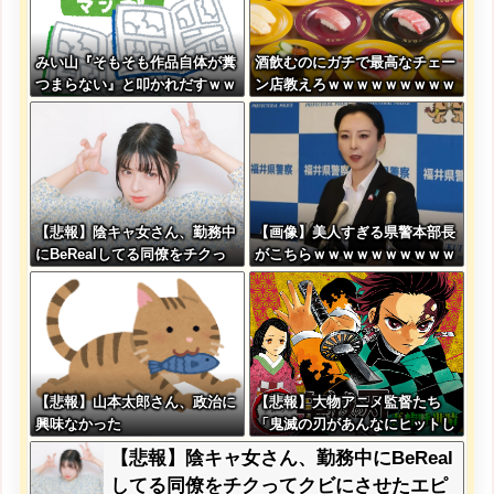
みい山『そもそも作品自体が糞
酒飲むのにガチで最高なチェー
つまらない』と叩かれだすｗｗ
ン店教えろｗｗｗｗｗｗｗｗｗ
ｗｗｗ
ｗ
【悲報】陰キャ女さん、勤務中
【画像】美人すぎる県警本部長
にBeRealしてる同僚をチクっ
がこちらｗｗｗｗｗｗｗｗｗｗ
てクビにさせたエピソードを大
公開←これガチだと思
う？？？？？
【悲報】山本太郎さん、政治に
【悲報】大物アニメ監督たち
興味なかった
「鬼滅の刃があんなにヒットし
た理由が本当に分からない…」
【悲報】陰キャ女さん、勤務中にBeReal
してる同僚をチクってクビにさせたエピ