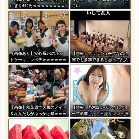
にぎり444円ｗｗｗｗｗｗｗｗ
こい・・・
ｗｗｗｗ
【画像あり】安心系JKのホッ
【悲報】フラッシュモブなのに
トケーキ、レベチｗｗｗｗｗｗ
誰でも参加できると思って乱入
ｗｗｗｗｗｗｗｗｗｗｗｗｗｗ
した結果ｗｗｗｗｗｗｗｗｗｗ
ｗｗｗｗ
【画像】秋葉原で大量のメイド
【悲報】乃木坂レベルでもグル
＆巫女たちがぶっかけ祭ｗｗｗ
ープ卒業したら三流タレント扱
ｗｗｗｗｗｗｗｗ
いになる模様・・・