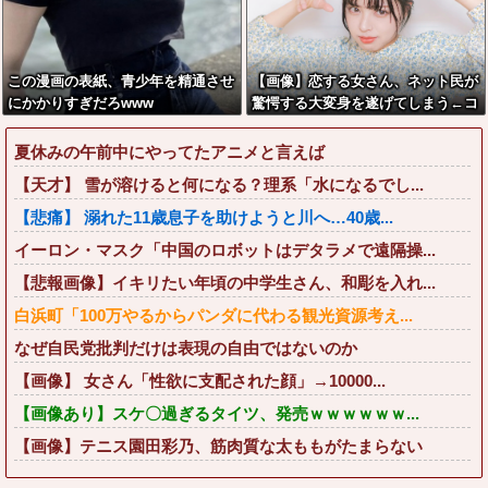
この漫画の表紙、青少年を精通させ
【画像】恋する女さん、ネット民が
にかかりすぎだろwww
驚愕する大変身を遂げてしまう←コ
レは凄過ぎるw w w w w w w w
夏休みの午前中にやってたアニメと言えば
【天才】 雪が溶けると何になる？理系「水になるでし...
【悲痛】 溺れた11歳息子を助けようと川へ…40歳...
イーロン・マスク「中国のロボットはデタラメで遠隔操...
【悲報画像】イキリたい年頃の中学生さん、和彫を入れ...
白浜町「100万やるからパンダに代わる観光資源考え...
なぜ自民党批判だけは表現の自由ではないのか
【画像】 女さん「性欲に支配された顔」→10000...
【画像あり】スケ〇過ぎるタイツ、発売ｗｗｗｗｗｗ...
【画像】テニス園田彩乃、筋肉質な太ももがたまらない