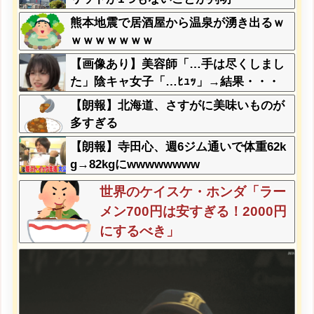
熊本地震で居酒屋から温泉が湧き出るｗ
ｗｗｗｗｗｗｗ
【画像あり】美容師「…手は尽くしまし
た」陰キャ女子「…ﾋｭｯ」→結果・・・
【朗報】北海道、さすがに美味いものが
多すぎる
【朗報】寺田心、週6ジム通いで体重62k
g→82kgにwwwwwwww
世界のケイスケ・ホンダ「ラー
メン700円は安すぎる！2000円
にするべき」