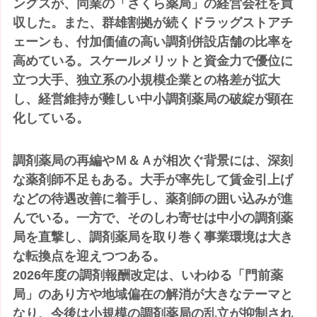
ングスが、同業の「さくら薬局」の経営会社を買
収した。また、群雄割拠が続くドラッグストアチ
ェーンも、付加価値の高い調剤併設店舗の比率を
高めている。スケールメリットと資金力で優位に
立つ大手、独立系の小規模企業との格差が拡大
し、経営維持が難しい中小調剤薬局の破綻が顕在
化している。
調剤薬局の再編やＭ＆Ａが相次ぐ背景には、深刻
な薬剤師不足もある。大手が率先して賃金引上げ
などの待遇改善に着手し、薬剤師の囲い込みが進
んでいる。一方で、そのしわ寄せは中小の調剤薬
局を直撃し、調剤薬局を取り巻く事業環境は大き
な転換点を迎えつつある。
2026年度の調剤報酬改定は、いわゆる「門前薬
局」のあり方や地域偏在の解消が大きなテーマと
なり、今後は小規模の調剤薬局の乱立が抑制され