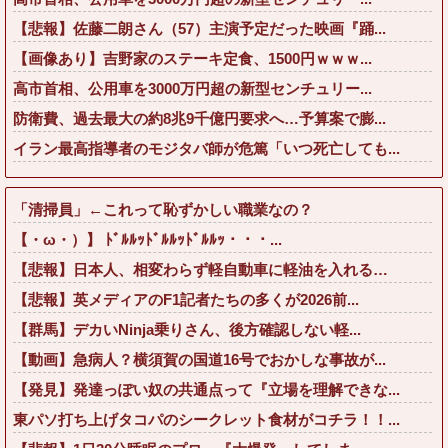
【悲報】佐藤二朗さん（57）主演予定だった映画『踊...
【画像あり】吉野家のステーキ定食、1500円ｗｗｗ...
高市首相、公用車を3000万円超の新型センチュリー...
防衛費、過去最大の約8兆9千億円要求へ…予算案で膨...
イラン最高指導者のモジタバ師が危篤「いつ死亡しても...
「清掃員」←これって恥ずかしい職業なの？
【・ω・）】 ﾄﾞﾙﾙｯﾄﾞﾙﾙｯﾄﾞﾙﾙｯ・・・...
【悲報】日本人、相変わらず軽自動車に軽油を入れる…
【悲報】英メディアのF1記者たちの多くが2026前...
【群馬】デカいNinja乗りさん、後方確認しない軽...
【動画】急病人？横須賀の国道16号でおかしな事故が...
【発見】発達っぽい奴の共通点って『立場を理解できな...
東パソ打ち上げタコパのシークレット食材がコチラ！！...