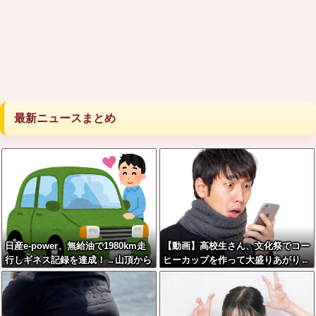
最新ニュースまとめ
日産e-power、無給油で1980km走
【動画】高校生さん、文化祭でコー
行しギネス記録を達成！→山頂から
ヒーカップを作って大盛りあがり←
下ってるだけでした…
なんかどっかで見たことあると話題
に