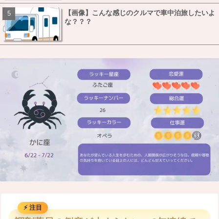
【画像】こんな感じのクルマで車中泊旅したいよ
な？？？
M
u