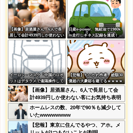
【画像】居酒屋さん、6人で長
日産e-power、無給油で1980k
居して会計4939円しか使わない
m走行しギネス記録を達成！→
客にお気持ち表明してしまう←
山頂から下ってるだけでした…
コレどっちが悪いん
や？？？？？？
イーロン・マスク「中国のロボ
【悲報】ちいかわ作者、総額30
ットはデタラメで遠隔操作して
億超の大豪邸を建てるｗｗｗｗ
るだけ」
ｗｗｗｗｗｗｗｗｗｗｗｗｗｗ
【画像】居酒屋さん、6人で長居して会
ｗ
計4939円しか使わない客にお気持ち表明
してしまう←コレどっちが悪いん
ホームレスの数、20年で90％も減少して
や？？？？？？
いたwwwwwwww
【悲報】東京に住んでるやつ、アホ。メ
リットが1つもないことが判明