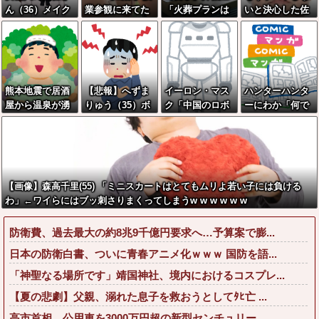
ん（36）メイク
業参観に来てた
「火葬プランは
いと決心した佐
したら普通に美
この4人のママの
どうなさいます
藤二朗、ついに
人の部類だった
誰の乳を舐めま
か？」ワイ喪主
ポストを解禁し
と判明ｗｗｗｗ
わしたい？www
「直葬で(即
た結果
ｗｗｗｗｗ
www
答)」→結果ァw
w w w w w w w
熊本地震で居酒
【悲報】へずま
イーロン・マス
ハンターハンタ
w w
屋から温泉が湧
りゅう（35）ボ
ク「中国のロボ
ーにわか「何で
き出るｗｗｗｗ
ランティアのた
ットはデタラメ
も切れる刀は具
ｗｗｗｗ
め熊本に行くも
で遠隔操作して
現化できない(ﾆﾁ
体調不良で病院
るだけ」
ｯ」←これ
に行く
【画像】森高千里(55) 「ミニスカートはとてもムリよ若い子には負ける
わ」←ワイらにはブッ刺さりまくってしまうw w w w w w
防衛費、過去最大の約8兆9千億円要求へ…予算案で膨...
日本の防衛白書、ついに青春アニメ化ｗｗｗ 国防を語...
「神聖なる場所です」靖国神社、境内におけるコスプレ...
【夏の悲劇】父親、溺れた息子を救おうとしてﾀﾋ亡 ...
高市首相、公用車を3000万円超の新型センチュリー...