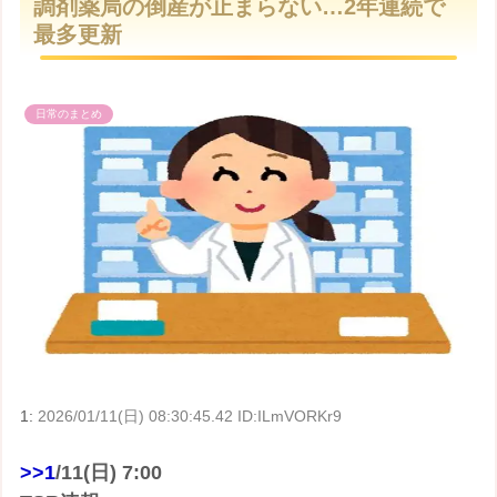
調剤薬局の倒産が止まらない…2年連続で
t
最多更新
e
日常のまとめ
1:
2026/01/11(日) 08:30:45.42 ID:ILmVORKr9
>>1
/11(日) 7:00