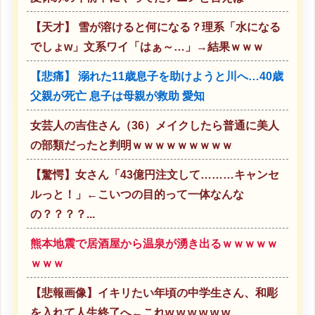
【天才】 雪が溶けると何になる？理系「水になる
でしょw」文系ワイ「はぁ～…」→結果ｗｗｗ
【悲痛】 溺れた11歳息子を助けようと川へ…40歳
父親が死亡 息子は母親が救助 愛知
女芸人の吉住さん（36）メイクしたら普通に美人
の部類だったと判明ｗｗｗｗｗｗｗｗｗ
【驚愕】女さん「43億円注文して………キャンセ
ルっと！」←こいつの目的って一体なんな
の？？？？...
熊本地震で居酒屋から温泉が湧き出るｗｗｗｗｗ
ｗｗｗ
【悲報画像】イキリたい年頃の中学生さん、和彫
を入れて人生終了へ←これw w w w w w