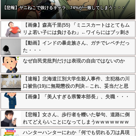
【悲報】ヤニねこで抜けるキャラ、74%が一致してしまう・・・
【画像】森高千里(55) 「ミニスカートはとてもム
リよ若い子には負けるわ」←ワイらにはブッ刺さ
りまくってしまうw w w w w w
【動画】インドの暴走族さん、ガチでレベチだっ
た・・・
なぜ自民党批判だけは表現の自由ではないのか
【速報】北海道江別大学生殺人事件、主犯格の川
口被告(19)に無期懲役の判決←これ、妥当だと思
う？？？？？？
【画像】「美人すぎる県警本部長」、失職・・・
【悲報】女さん、歩行者を轢いた挙句、道路に倒
れてどえらいことになってしまうw w w w w w w
ハンターハンターにわか「何でも切れる刀は具現