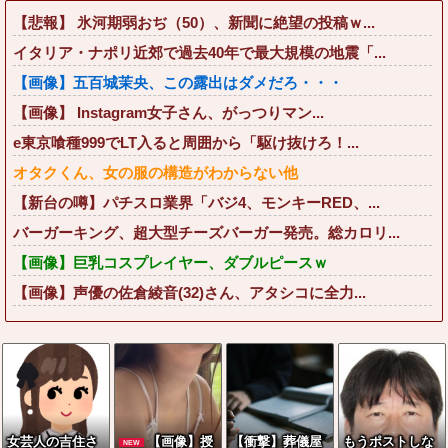
【悲報】 氷河期弱おぢ（50）、新聞に絶望の投稿ｗ...
イタリア・ナポリ近郊で過去40年で最大規模の地震「...
【画像】五百城茉央、この露出はダメだろ・・・
【画像】 Instagram女子さん、がっつりマン...
e東京喰種999でLT入ると周囲から「駆け抜けろ！...
オタクくん、女の服の構造がわからない他
【新台の噂】パチスロ業界「バジ4、モンキーRED、...
バーガーキング、超大型チーズバーガー発売。総カロリ...
【画像】巨乳コスプレイヤー、ダブルピースｗ
【画像】声優の佐倉綾音(32)さん、アタシコに全力...
女芸人の吉住さ
【画像】授
【衝撃】葬儀屋
もうポストしな
NEW