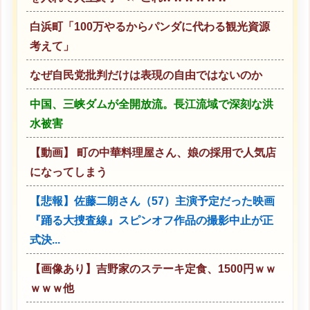
白浜町「100万やるからパンダに代わる観光資源
考えて」
なぜ自民党批判だけは表現の自由ではないのか
中国、三峡ダムが全開放流。長江流域で深刻な洪
水被害
【動画】 町の中華料理屋さん、娘の採用で人気店
になってしまう
【悲報】佐藤二朗さん（57）主演予定だった映画
『踊る大捜査線』スピンオフ作品の撮影中止が正
式決...
【画像あり】吉野家のステーキ定食、1500円ｗｗ
ｗｗｗ他