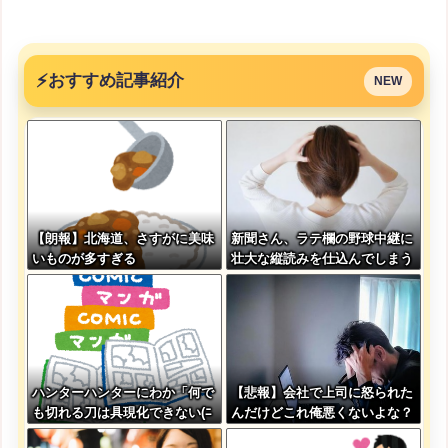
⚡
おすすめ記事紹介
NEW
【朗報】北海道、さすがに美味
新聞さん、ラテ欄の野球中継に
いものが多すぎる
壮大な縦読みを仕込んでしまう
wwwwwww
ハンターハンターにわか「何で
【悲報】会社で上司に怒られた
も切れる刀は具現化できない(ﾆ
んだけどこれ俺悪くないよな？
ﾁｯ」←これ