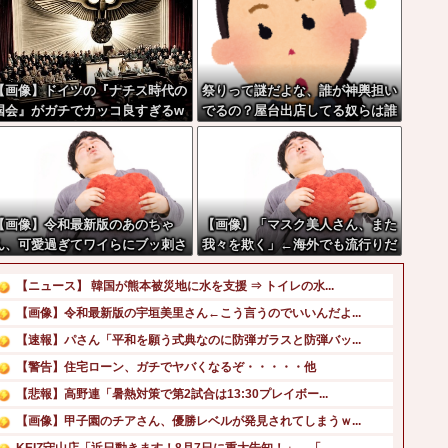
【画像】ドイツの『ナチス時代の
祭りって謎だよな、誰が神輿担い
国会』がガチでカッコ良すぎるw
でるの？屋台出店してる奴らは誰
wwwwww
の許可を得て商売してるの？
【画像】令和最新版のあのちゃ
【画像】「マスク美人さん、また
ん、可愛過ぎてワイらにブッ刺さ
我々を欺く」←海外でも流行りだ
りまくりw w w w w w
した結果がこちらw w w w w w
w
【ニュース】 韓国が熊本被災地に水を支援 ⇒ トイレの水...
【画像】令和最新版の宇垣美里さん←こう言うのでいいんだよ...
【速報】パさん「平和を願う式典なのに防弾ガラスと防弾バッ...
【警告】住宅ローン、ガチでヤバくなるぞ・・・・・他
【悲報】高野連「暑熱対策で第2試合は13:30プレイボー...
【画像】甲子園のチアさん、優勝レベルが発見されてしまうｗ...
KEIZ守山店「近日動きます！8月7日に重大告知！」→「...