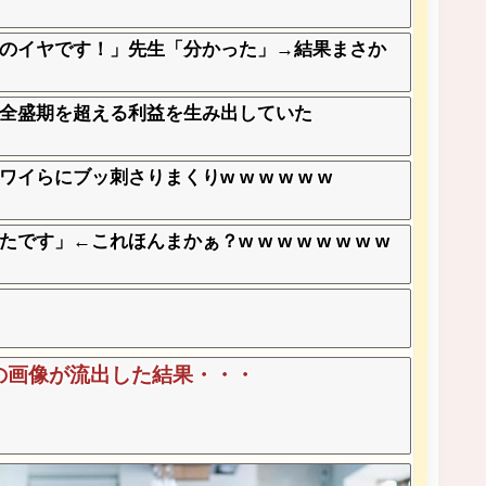
のイヤです！」先生「分かった」→結果まさか
全盛期を超える利益を生み出していた
らにブッ刺さりまくりw w w w w w
」←これほんまかぁ？w w w w w w w w
の画像が流出した結果・・・