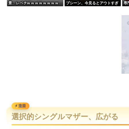
景、レベチw w w w w w w w
プシーン、今見るとアウトすぎ
専
【動画】ロシアの空挺兵、パラシュートが開かずに墜落してし
w w w
る・・・
言
【動画】高速道路を走行中の車からリアガラスが飛んでくる事故(ﾟ
女性セブンにイケメン棋士”S6”が登場 渡辺明九段大激怒??????
【悲報】40度超えで働くゴミ収集員さん、コンビニで水分補給
選択的シングルマザー、広がる