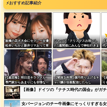
⚡
おすすめ記事紹介
板橋の花火大会にセクシー女優
ジャップ「クリスマスお祝いし
【
突然現れ
松本いちかと新井リマおって草
た1週間後にみんなで神社行きま
代
ｗｗｗｗ
す」←これ
w
、吉本を
【超悲報】明日花キララさん、
【闇深】年間1億円売り上げるキ
【
専門家からあまりにも非情な一
ャバ嬢が自殺配信したらし
り
が着てる
ｗｗｗｗ
言を告げられる
い・・・
w
【画像】ドイツの『ナチス時代の国会』がガチで
に本当の
女バージョンのチー牛画像にそっくりすぎる女
ｗｗｗｗ