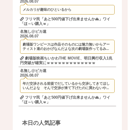
2026.08.07
メルカリが趣味のひといるから
フリマ民「あと500円値下げ出来ませんか🙏」ワイ
「ほ～い購入ｗ」
名無し@ピカ速
2026.08.07
劇場版ワンピースは作品そのものには魅力無いからアー
ティスト達のおかげなんだよな次の劇場版作ってるみ...
劇場版映画ちいかわTHE MOVIE、明日興行収入1兆
円突破が確実にｗｗｗｗｗｗｗｗｗｗｗｗｗ
名無し@ピカ速
2026.08.07
年だ交渉される前提でだしているから交渉してきてほし
いんだよな そんで交渉が来て下げたのに買わないや...
フリマ民「あと500円値下げ出来ませんか🙏」ワイ
「ほ～い購入ｗ」
本日の人気記事