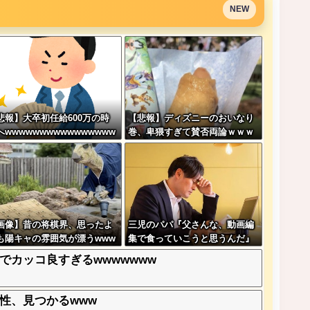
NEW
悲報】大卒初任給600万の時
【悲報】ディズニーのおいなり
へwwwwwwwwwwwwwwww
巻、卑猥すぎて賛否両論ｗｗｗ
ww
ｗｗｗｗｗ
画像】昔の将棋界、思ったよ
三児のパパ『父さんな、動画編
も陽キャの雰囲気が漂うwww
集で食っていこうと思うんだ』
www
→結果
カッコ良すぎるwwwwwww
性、見つかるwww