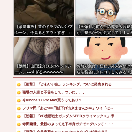
【放送事故】昔のドラマのレ◯プ
【画像】お前らこの超美人容疑
シーン、今見るとアウトすぎ
が、整形か否か判定して！！→
る・・・
像がこちらw w w w w w w w w
w
【朗報】山田涼介(31)のベッドシ
お前ら急げ！怪しい外人みつけ
ーン、●●すぎるwwwwwww
ら法務省にタレコミしてみろ！
外と仕事するぞ？
【衝撃】 「かわいい虫」ランキング、ついに発表される
職場の人妻と不倫をして、ついに、、、
今iPhone 17 Pro Max買うってあり？
フリマ民「あと500円値下げ出来ませんか🙏」ワイ「ほ～...
【朗報】「eF機動戦士ガンダムSEEDクライマックス」導...
寺田蘭世、最新のぶってえ下半身ガチでエグいって・・・
【画像】今井春花キャスターの●●とクビレが凄すぎる