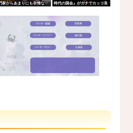
門家からあまりにも非情な一
時代の国会』がガチでカッコ良
まう。
を告げられる
すぎるwwwwwww
oﾟ)
??????
しただけで市民からブチギレられてしまう
M
u
t
e