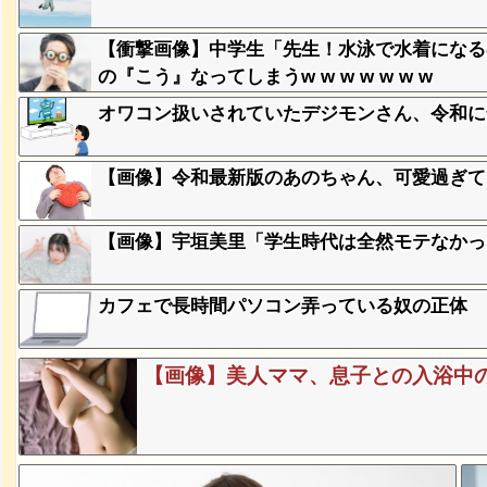
【衝撃画像】中学生「先生！水泳で水着になる
、登場
の『こう』なってしまうw w w w w w w
ｗ
オワコン扱いされていたデジモンさん、令和に
失った農
【画像】令和最新版のあのちゃん、可愛過ぎてワイ
ってくる
【画像】宇垣美里「学生時代は全然モテなかったです
そばの値
ｗｗｗｗ
カフェで長時間パソコン弄っている奴の正体
ｗｗｗｗ
ｗｗｗｗ
【画像】美人ママ、息子との入浴中
豪遊、レ
ｗｗｗｗ