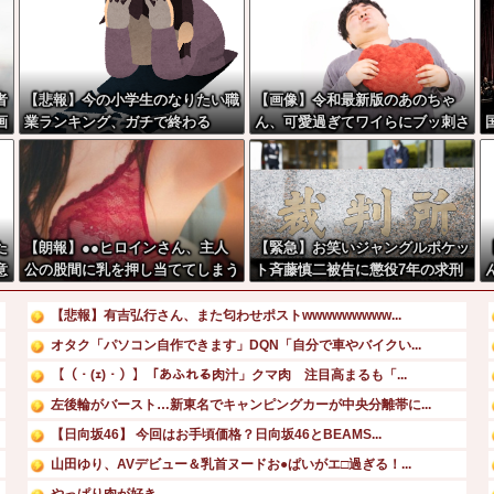
者
【悲報】今の小学生のなりたい職
【画像】令和最新版のあのちゃ
画
業ランキング、ガチで終わる
ん、可愛過ぎてワイらにブッ刺さ
りまくりw w w w w w
た
【朗報】●●ヒロインさん、主人
【緊急】お笑いジャングルポケッ
意
公の股間に乳を押し当ててしまう
ト斉藤慎二被告に懲役7年の求刑
wwwww
←これ…
【悲報】有吉弘行さん、また匂わせポストwwwwwwwww...
オタク「パソコン自作できます」DQN「自分で車やバイクい...
【（・(ｪ)・）】「あふれる肉汁」クマ肉 注目高まるも「...
左後輪がバースト…新東名でキャンピングカーが中央分離帯に...
【日向坂46】 今回はお手頃価格？日向坂46とBEAMS...
山田ゆり、AVデビュー＆乳首ヌードお●ぱいがエ□過ぎる！...
やっぱり肉が好き