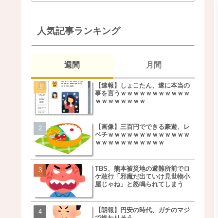
人気記事ランキング
週間
月間
【速報】しょこたん、遂に本当の
松本若菜(42歳)とかいう
事を言うｗｗｗｗｗｗｗｗｗｗｗ
た美人おばさん女優ｗｗ
ｗｗｗｗｗｗｗｗ
ｗ
【画像】三百円でできる豪遊、レ
鬼越トマホーク良ちゃん
ベチｗｗｗｗｗｗｗｗｗｗｗｗｗ
事実上のクビにｗｗｗ
ｗｗｗｗｗｗｗｗｗｗｗ
TBS、熊本被災地の避難所前でロ
【画像】キモいオジサン
ケ敢行「邪魔だ出ていけ見世物小
服一覧がこちらｗｗｗｗ
屋じゃね」と怒鳴られてしまう
ｗ
【朗報】円安の時代、ガチのマジ
【速報】しょこたん、遂
で終わりそう
事を言うｗｗｗｗｗｗｗ