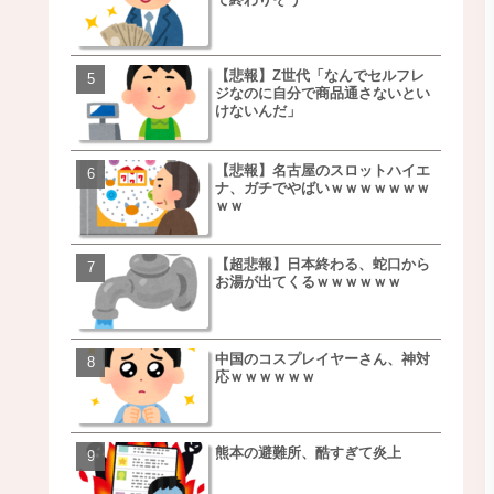
ｗｗｗｗｗｗｗｗ
【悲報】Z世代「なんでセルフレ
【朗報】NOギルティ炭酸
ジなのに自分で商品通さないとい
ｗｗｗｗｗｗｗｗｗｗｗ
けないんだ」
【悲報】名古屋のスロットハイエ
【画像】例の梨を5000個
ナ、ガチでやばいｗｗｗｗｗｗｗ
家さん、少し流れが変わ
ｗｗ
【超悲報】日本終わる、蛇口から
【悲報】日本、ついに駅
お湯が出てくるｗｗｗｗｗｗ
段が限界突破ｗｗｗｗｗ
ｗｗｗｗ
中国のコスプレイヤーさん、神対
【悲報】すき家、炎上ｗ
応ｗｗｗｗｗｗ
ｗｗｗｗｗｗｗｗｗｗｗ
ｗｗｗ
熊本の避難所、酷すぎて炎上
【画像】三百円でできる
ベチｗｗｗｗｗｗｗｗｗ
ｗｗｗｗｗｗｗｗｗｗｗ