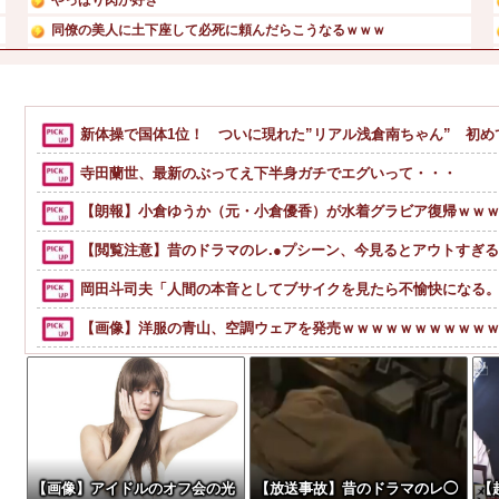
同僚の美人に土下座して必死に頼んだらこうなるｗｗｗ
【悲報】 玉川徹さん、警官の発泡での包丁男死亡に「絶対に...
【人工障がい者】 甥(28)「両親が亡くなったんで僕のこ...
【急募】「みんな仕事帰りに家で何してんの？」←これ・・・...
新体操で国体1位！ ついに現れた”リアル浅倉南ちゃん” 初
愛煙家・岸谷蘭丸「喫煙者の権利がマジで侵害されてる」と私...
寺田蘭世、最新のぶってえ下半身ガチでエグいって・・・
【朗報】小倉ゆうか（元・小倉優香）が水着グラビア復帰ｗｗ
【閲覧注意】昔のドラマのレ.●プシーン、今見るとアウトすぎ
岡田斗司夫「人間の本音としてブサイクを見たら不愉快になる
【画像】洋服の青山、空調ウェアを発売ｗｗｗｗｗｗｗｗｗｗ
ごつ盛り焼きそばとかいう年１くらいで無性に食いたくなるや
【速報】ルフィの幹部、懲役20年に決定する←コレは妥当か？
【爆笑動画】ママさん「新しい洗濯機買って1発目に回したらコレw」←こw
【動画】地震発生時の熊本総合病院の手術室の様子が(((ﾟДﾟ)))
【画像】アイドルのオフ会の光
【放送事故】昔のドラマのレ◯
【