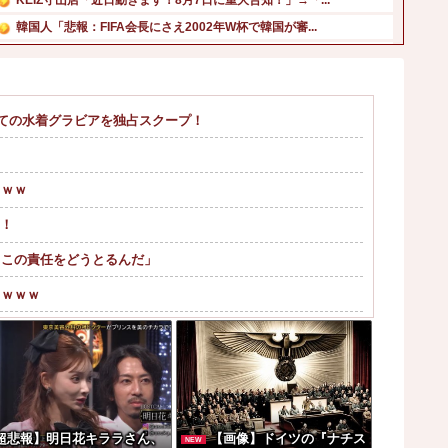
韓国人「悲報：FIFA会長にさえ2002年W杯で韓国が審...
久保史緒里ちゃん、浴衣が似合いすぎる！！！【乃木坂46】...
メキシコ最大級の麻薬カルテルのリーダーの情報提供で報奨金...
【悲報】高野連さん「暑熱対策で第2試合は13時30分プレ...
めての水着グラビアを独占スクープ！
高市首相の熊本視察動画にケチを付けたタレント、「正体バレ...
【朗報】プチプチで有名な川上産業、社名を「プチプチ株式会...
手を使っても最強！『ブルーロック』主演・高橋文哉、始球式...
ｗｗｗ
る！
。この責任をどうとるんだ」
ｗｗｗｗ
つｗｗｗｗｗｗｗｗ
？？？？？？
れwはw w w w w w w w...
超悲報】明日花キララさん、
【画像】ドイツの『ナチス
NEW