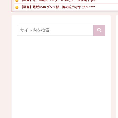
【画像】最近のJKダンス部、胸の迫力がすごい????
【画像】村重杏奈さん(30)のお〇ぱいがコチラ
劇場版映画ちいかわTHE MOVIE、明日興行収入1兆円...
上原多香子(14)の胸、エチすぎる
【動画】長濱ねるさん、乳放り出してシコらせにきてしまうｗ